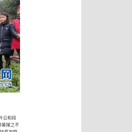
外公和段
帶著揮之不
入扶貧攻堅