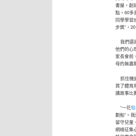
書屋，創
點。60
同學學習
步獎”，20
我們還建
他們的心
家長會前
母的無盡
抓住機遇
買了體育
講故事比
“一花
包
劃船”。
留守兒童
網絡征集