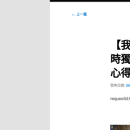
選
單
文
←
上一篇
章
導
覽
【我
時
心
發佈日期:
20
requestId