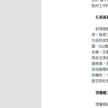
駐村工作
扎根基
記得我駐
用。我用
包養
的泥
塞、2山
水庫，又
用水主渠
面修建，
養網
我喝
的囑咐：
提交到社
借鑒義
借鑒我研