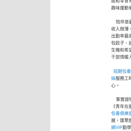
娃和零食
趣味運動
陪伴是最
收入微薄
出勤率最
包餃子、
生機和希
干部情暖
短期包養
妹
服務工
心。
事實證明
《青年在
包養俱樂
展，匯聚
網VIP
勤學