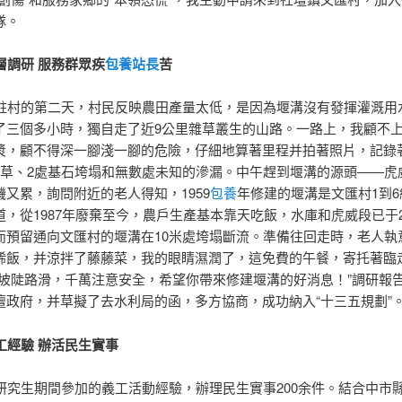
隊。
層調研 服務群眾疾
包養站長
苦
村的第二天，村民反映農田產量太低，是因為堰溝沒有發揮灌溉用
了三個多小時，獨自走了近9公里雜草叢生的山路。一路上，我顧不
漿，顧不得深一腳淺一腳的危險，仔細地算著里程并拍著照片，記錄著
雜草、2處基石垮塌和無數處未知的滲漏。中午趕到堰溝的源頭——虎
饑又累，詢問附近的老人得知，1959
包養
年修建的堰溝是文匯村1到
道，從1987年廢棄至今，農戶生產基本靠天吃飯，水庫和虎威段已于2
而預留通向文匯村的堰溝在10米處垮塌斷流。準備往回走時，老人執
稀飯，并涼拌了藤藤菜，我的眼睛濕潤了，這免費的午餐，寄托著臨
“坡陡路滑，千萬注意安全，希望你帶來修建堰溝的好消息！”調研報
壇政府，并草擬了去水利局的函，多方協商，成功納入“十三五規劃”
工經驗 辦活民生實事
究生期間參加的義工活動經驗，辦理民生實事200余件。結合中市