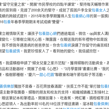
建“留守兒童之家”。開展”市民學校的四點半課堂”，堅持每天輔導作業
多頁的簽到冊，見證了200余天的堅守，成就了貧困戶李全安
包養女人
成績的跨越式提升，2015年秋季學期獲得人生
包養網心得
的第一張獎狀
16
包養
年春季學期期末考試成績“雙優”。
立親情聊天室，讓孩子
包養甜心網
們通過電話、微信、qq與家人溝
理變化，引導樹立陽光心態。陳露露，在贈送我的新年禮物中如是說
，我不想我年邁患病的爸爸參加，你含
包養網
淚講了你留守的痛苦經
期望
包養感情
，我更珍惜家人了。看到她的變化，我倍感欣慰。
，我還積極申請了“婦女兒童之家示范點”，獲得婦聯的活動資金，
用品和活動器材，開展了合唱《心愿》、“3月學雷鋒”畫畫比賽、“我的
賽、植樹節種樹、“慶六一
甜心花園
”聯歡會和端午節包粽子等活動。
養俱樂部
獨放不是春，百花齊放春滿園”，扶貧工作不能“單打鼓
包養網
我還主動爭取團委、婦聯的朋友和校友的支持，組織城鎮義工對接村上
，贈送筆記本和筆禮品，開展拔蘿卜、吃香蕉、烤紅薯、摘柑橘等活
心愿認領人，為出勤率前10名的18位孩子贈送書籍、溜冰鞋
包養俱樂