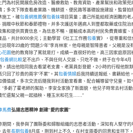
上門為村民開展危房改造、醫療救助、教育資助、產業幫扶和政策兜
讀；多次下隊查看產業路、機耕道、便民路等基礎設施建設，監督拍
準施工，確
包養網推薦
保
包養妹
項目質量；盡己所能給經濟困難的老
、捐贈中秋節和春節禮物，并多次護送年邁病人到豐都取藥或住院治
收集和提供買賣信息，為信息不暢、運輸成本高的村民免費賣蜂蜜、
產品，共計8000余元；主動學習《社工工作務
包養
實》，從尊重和信
走訪現年23歲的“問題少年”李肖林家，他母親是智障患者，父親是沒
心花園
他的教育除了罵就是打。成績一直很好的他，高三因家庭原因
包養網比較
足不出戶、不與任何人交談、只吃不做。終于在今年4月，
時，請出他陪同我去看望老支書、老黨員彭登碧，2小時的行程他默
話只回了珍貴的兩字“不累”。其
包養情婦
后我持續送報紙、書籍給他
和價值感，多次交流后隨我到村活動室看書、配合輔導留守兒童。如
：“多虧了霍老師的幫助，李安全家換了新面貌，他兒子時常去村活動
農忙還幫父親一起插秧、種玉米和花生……”
車馬費
弘揚志愿精神 創建“愛的家園”
期間，我參與了團縣委和婦聯組織的志愿者活動，深知有人堅守的
。去年
長期包養
8月底，剛到村上不久，在村支兩委的同意和支持下