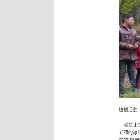
植樹活動
我是土生
老師的諄
去的“留