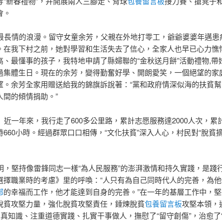
等“新春禮物”，并開展兩人三腳走、背球
包養留言板
接力賽、搶凳子
會。
長情的浪漫。留守女童余芳，父親在外地打零工，爺爺婆婆年邁患
。在我下村之前，她對學習和生活失去了信心，全家人也早已心力憔
高、最懂事的孩子，我特地申請了縣婦聯的“金秋送月餅”活動禮物,帶
過集體生日。現在的余芳，變得勤奮好學、開朗愛笑，一個絕望的家
望。余芳全家用贈送給我的錦旗訴說著：“黨和政府情深似海的扶貧幫
人間的傾情捐助。”
近一年來，我行走了600多公里路，累計志愿服務達2000人次，累
時660小時。經過群眾口口相傳，“文化扶貧”深入人心，村民對“脫貧
，堅持像雷鋒同志一樣“為人民服務”的澎湃激情和持久實踐，是踐
選擇職業時的考慮》里的呼喚：“人只有為自己同時代人的完善，為他
部
的幸福而工作，他才能達到自身的完善。”在一年的基層工作中，
脫貧攻堅力量，強化脫貧攻堅責任，錘煉脫貧
包養留言板
攻堅本領，
真知識、注重道德實踐、扎實干事做人，撫慰了“留守創傷”，治愈了