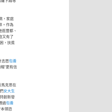
和蘿卜蹲等
病，家庭
悴。作為
她逛豐都、
庭又有了
困，扶貧
計志愿
包養
摘帽”更有信
行馬克思在
們
女大生
堅持創新發
通過
包養
“本領恐