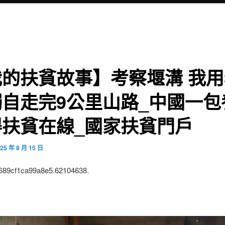
的扶貧故事】考察堰溝 我用
獨自走完9公里山路_中國一包
得扶貧在線_國家扶貧門戶
25 年 8 月 15 日
:689cf1ca99a8e5.62104638.