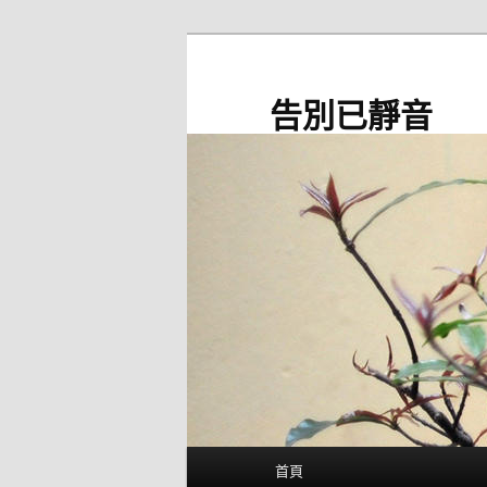
跳
至
主
告別已靜音
要
內
容
主
首頁
要