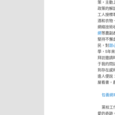
策，主動
政策的解
工人按標
酒和衣物
網絡技術
網
等農副
堅持不懈
民，對
甜
學，5年來
拜訪邀請
于我的問
到存在感
逢人便說
屋看書，
包養網
黨校工作
愛的奇跡