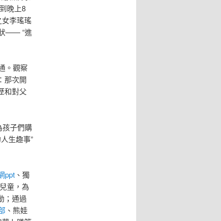
到晚上8
之女李瑤瑤
—— “進
通。觀察
：那次開
歷和對父
為孩子們購
人生趣事”
ppt
、獨
兒童，為
動；通過
部
、熊娃