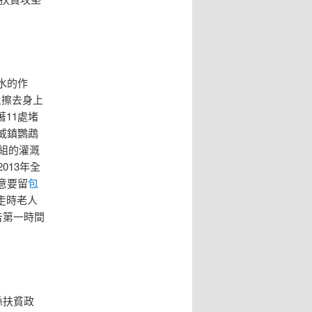
水的作
上擦去身上
11處堵
威鎮鸚鵡
6組的灌溉
013年全
意要留
包
走時老人
告第一時間
。
縣扶貧政