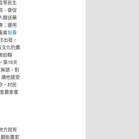
底等民生
照、督促
人贈送藥
療；運用
蛋禽
包養
任出發，
有文化的農
被迫輟
第18次
默無語，對
，讓他感受
今，村民
室農家書
地方就有
，翻新農家