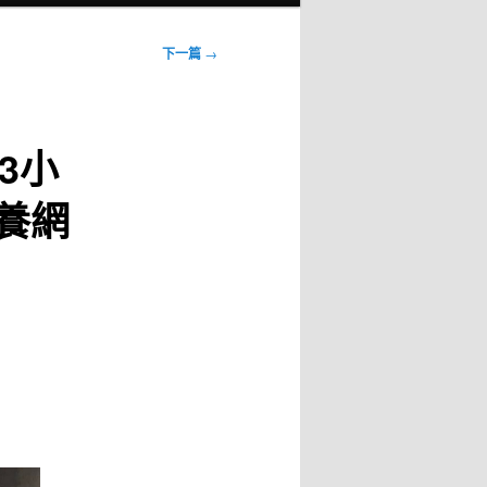
下一篇
→
3小
養網