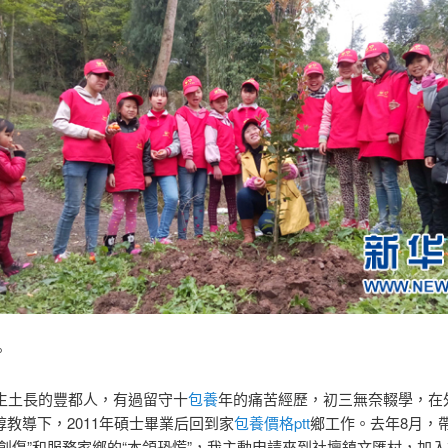
。
土長的豐都人，有過留守十
包養
年的痛苦經歷，初三無奈輟學，在
諄教導下，2011年碩士畢業后回到家
包養價格ptt
鄉工作。去年8月，
守創傷”和服務家鄉的“本領恐慌”，我主動申請來到社壇鎮文匯村，加