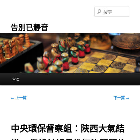
跳
至
搜
主
尋
要
告別已靜音
內
容
主
首頁
要
選
單
文
←
上一篇
下一篇
→
章
導
覽
中央環保督察組：陜西大氣結