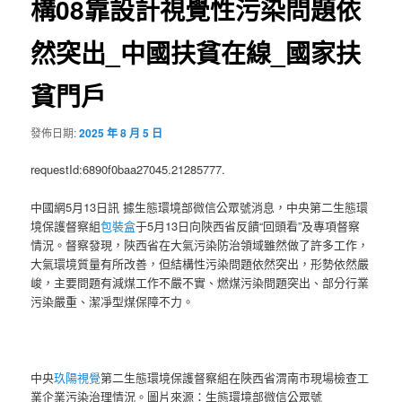
構08靠設計視覺性污染問題依
然突出_中國扶貧在線_國家扶
貧門戶
發佈日期:
2025 年 8 月 5 日
requestId:6890f0baa27045.21285777.
中國網5月13日訊 據生態環境部微信公眾號消息，中央第二生態環
境保護督察組
包裝盒
于5月13日向陜西省反饋“回頭看”及專項督察
情況。督察發現，陜西省在大氣污染防治領域雖然做了許多工作，
大氣環境質量有所改善，但結構性污染問題依然突出，形勢依然嚴
峻，主要問題有減煤工作不嚴不實、燃煤污染問題突出、部分行業
污染嚴重、潔凈型煤保障不力。
中央
玖陽視覺
第二生態環境保護督察組在陜西省渭南市現場檢查工
業企業污染治理情況。圖片來源：生態環境部微信公眾號