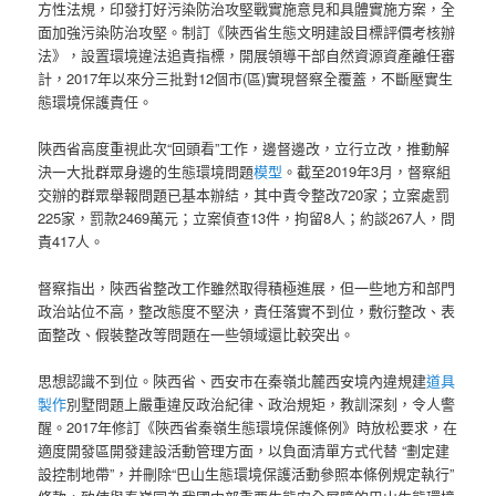
方性法規，印發打好污染防治攻堅戰實施意見和具體實施方案，全
面加強污染防治攻堅。制訂《陜西省生態文明建設目標評價考核辦
法》，設置環境違法追責指標，開展領導干部自然資源資產離任審
計，2017年以來分三批對12個市(區)實現督察全覆蓋，不斷壓實生
態環境保護責任。
陜西省高度重視此次“回頭看”工作，邊督邊改，立行立改，推動解
決一大批群眾身邊的生態環境問題
模型
。截至2019年3月，督察組
交辦的群眾舉報問題已基本辦結，其中責令整改720家；立案處罰
225家，罰款2469萬元；立案偵查13件，拘留8人；約談267人，問
責417人。
督察指出，陜西省整改工作雖然取得積極進展，但一些地方和部門
政治站位不高，整改態度不堅決，責任落實不到位，敷衍整改、表
面整改、假裝整改等問題在一些領域還比較突出。
思想認識不到位。陜西省、西安市在秦嶺北麓西安境內違規建
道具
製作
別墅問題上嚴重違反政治紀律、政治規矩，教訓深刻，令人警
醒。2017年修訂《陜西省秦嶺生態環境保護條例》時放松要求，在
適度開發區開發建設活動管理方面，以負面清單方式代替 “劃定建
設控制地帶”，并刪除“巴山生態環境保護活動參照本條例規定執行”