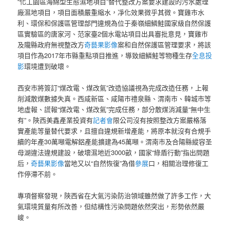
“化工園區海綿型生態濕地項目”替代整改方案要求建設的污水處理
廠濕地項目，項目面積嚴重縮水，凈化效果微乎其微。寶雞市水
利、環保和保護區管理部門違規為位于秦嶺細鱗鮭國家級自然保護
區實驗區的唐家河、范家臺2個水電站項目出具審批意見，寶雞市
及隴縣政府無視整改方
奇藝果影像
案和自然保護區管理要求，將該
項目作為2017年市縣重點項目推進，導致細鱗鮭等物種生存
全息投
影
環境遭到破壞。
西安市將簽訂“煤改電、煤改氣”改造協議視為完成改造任務，上報
削減散煤數據失真。西咸新區、咸陽市禮泉縣、渭南市、韓城市等
地虛報、謊報“煤改電、煤改氣”完成任務，部分散煤消減量“無中生
有”。陜西美鑫產業投資有
記者會
限公司沒有按照整改方案嚴格落
實產能等量替代要求，且擅自違規新增產能，將原本就沒有合規手
續的年產30萬噸電解鋁產能擴建為45萬噸。渭南市及合陽縣縱容圣
母湖違法違規建設，破壞濕地近3000畝，國家“綠盾行動”指出問題
后，
奇藝果影像
當地又以“自然恢復”為借
參展
口，相關治理修復工
作停滯不前。
專項督察發現，陜西省在大氣污染防治領域雖然做了許多工作，大
氣環境質量有所改善，但結構性污染問題依然突出，形勢依然嚴
峻。