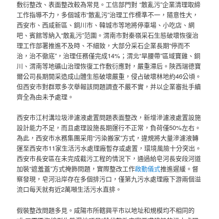
敷衍整改、表面整改較為常見。工信部門對 “散亂污”企業清理取締
工作指導不力，多個城市“散亂污”治理工作標準不一，隨意性大，
西安市、西咸新區、銅川市、韓城市等地將停車場、小吃店、網
吧、賓館等納入“散亂污”范圍。渭南市對秦嶺采石生態破壞恢復治
理工作部署推進不及時、不細致，大部分采石企業長期“停而不
治，治不徹底”，治理任務僅完成14%；渭北“旱腰帶”區域寶雞、銅
川、渭南等地礦山治理恢復工作敷衍應對，嚴重滯后。陜西瑞德寶
爾公司長期開采造成山體生態破壞嚴重，侵占破壞林地約46公頃。
但西安市對群眾多次舉報該問題調查不嚴不實，并以企業審批手續
齊全為由未予處理。
西安市江村溝垃圾滲濾液處置問題表面整改，新增滲濾液處置設施
設計能力不足，而且處理設施長期運行不正常，負荷僅50%左右。
為此，西安市水務集團采用“污染搬家”方式，違規將大量滲濾液轉
運至西安市11家生活污水處理廠暫存或處置，環境風險十分突出。
西安市長安區在未完成截污工程的情況下，通過給皂河長安段河道
加裝“遮羞蓋”方式掩飾問題，實際整改工作
啟動儀式
推進遲緩。督
察發現，皂河沿岸存在多個排污口，僅第九污水處理廠下游兩個溢
流口每天就有近2萬噸生活污水直排。
假裝整改問題多見。咸陽市所轄興平市以地址和規模均不相同的