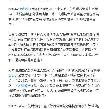
2018年1
包裝盒
1月3日至12月3日，中央第二生態環境保護督察組
(以下簡稱督察組)對陜西省第一輪中央環境保護督察整改情況開展
“回頭看”，針對大氣污染防治統籌安排專項督察，并形成督察意
見。
督察反饋以來，陜西省深入推進渭北“旱腰帶”等重點生態區域違法
違規采石企業的淘汰治理，采石企業數量由2014年的810家減少到
277家。加大陜北原油管道泄漏和陜南尾礦庫風險隱患治理力度，
完成長慶油田96個管道隱患治理項目和10條隱患管道的更換，對
244座尾礦庫開展風險排查，對2座“無主庫”、14座“頭頂庫”進行整
治，環境風險得到管控。
大力協調推動汾渭平原大氣污染防治協作，組建大氣污染防治專
平
面設計
家委員會，開展“一市一策”駐點跟蹤。持續推進水污染防
治，主要河流水質穩中趨好，漢江、丹江兩大流域水質穩定在Ⅲ類
以上，
大型公仔
保障了南水北調源頭水質安全。西咸新區封堵境內
5條河流沿線250個排污口，投入15.38億元建設污水處理設施，污
水處理能力達到30萬噸/日。
2017年以來，先后修訂出臺《陜西省大氣污染防治條例》等5部地