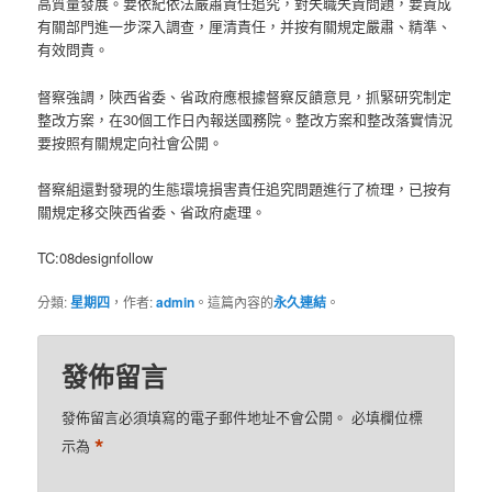
高質量發展。要依紀依法嚴肅責任追究，對失職失責問題，要責成
有關部門進一步深入調查，厘清責任，并按有關規定嚴肅、精準、
有效問責。
督察強調，陜西省委、省政府應根據督察反饋意見，抓緊研究制定
整改方案，在30個工作日內報送國務院。整改方案和整改落實情況
要按照有關規定向社會公開。
督察組還對發現的生態環境損害責任追究問題進行了梳理，已按有
關規定移交陜西省委、省政府處理。
TC:08designfollow
分類:
星期四
，作者:
admin
。這篇內容的
永久連結
。
發佈留言
發佈留言必須填寫的電子郵件地址不會公開。
必填欄位標
*
示為