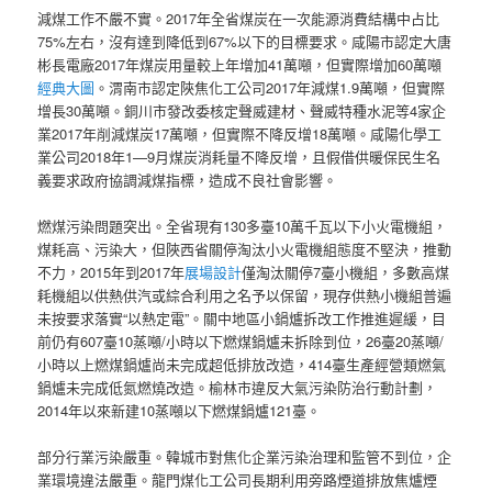
減煤工作不嚴不實。2017年全省煤炭在一次能源消費結構中占比
75%左右，沒有達到降低到67%以下的目標要求。咸陽市認定大唐
彬長電廠2017年煤炭用量較上年增加41萬噸，但實際增加60萬噸
經典大圖
。渭南市認定陜焦化工公司2017年減煤1.9萬噸，但實際
增長30萬噸。銅川市發改委核定聲威建材、聲威特種水泥等4家企
業2017年削減煤炭17萬噸，但實際不降反增18萬噸。咸陽化學工
業公司2018年1—9月煤炭消耗量不降反增，且假借供暖保民生名
義要求政府協調減煤指標，造成不良社會影響。
燃煤污染問題突出。全省現有130多臺10萬千瓦以下小火電機組，
煤耗高、污染大，但陜西省關停淘汰小火電機組態度不堅決，推動
不力，2015年到2017年
展場設計
僅淘汰關停7臺小機組，多數高煤
耗機組以供熱供汽或綜合利用之名予以保留，現存供熱小機組普遍
未按要求落實“以熱定電”。關中地區小鍋爐拆改工作推進遲緩，目
前仍有607臺10蒸噸/小時以下燃煤鍋爐未拆除到位，26臺20蒸噸/
小時以上燃煤鍋爐尚未完成超低排放改造，414臺生產經營類燃氣
鍋爐未完成低氮燃燒改造。榆林市違反大氣污染防治行動計劃，
2014年以來新建10蒸噸以下燃煤鍋爐121臺。
部分行業污染嚴重。韓城市對焦化企業污染治理和監管不到位，企
業環境違法嚴重。龍門煤化工公司長期利用旁路煙道排放焦爐煙