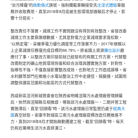
“治污降霾”的
啟動儀式
旗號，強制攔截車輛接受洗
沈浸式體驗
車服
務并收取費用，直至2018年8月底被生態環境部通報后才停止，影
響十分惡劣。
整改責任不落實。減煤工作不實問題沒有得到有效整改，省發改委
減煤工作主要靠匯總數據，尤其是對電力企業減煤要求寬松軟，
“以熱定電”、采暖季電力優化調度等工作落實不力，2017年規模以
上企業減煤任務僅完成目標的66.78%。原省國土資源
攤位設計
廳
應付了事，以整改方案印發前就已經發布的有關工作方案，代替整
改需制定的礦山地質環境恢復和綜合治理具體實施方案，針對性、
指導性不強，不僅直接影響整改成效，也對地方工作造成誤導。省
水利廳等部門在推進小水電站整治工作中走捷徑、搞變通，試圖用
調整保護區范圍和功能區的方式代替整改。
西咸新區涇河新城管委會在陜西省明確涇陽污水處理廠管理歸屬
后，依然與涇陽縣互相推諉，導致該污水處理廠一、二期并管工程
實施滯后，直至“回頭看”時，該污水處理廠日常監管仍處于
經典大
圖
真空狀態。安康市對城區江南污水處理廠提標改造任務推進不
力，直到2018年8月才開始啟動遷建工程，截至“回頭看”時，每天
仍有近萬噸生活污水直排漢江。