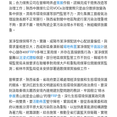
氣；合力煤焦公司在督察時弄虛
策展
作假，謊稱完成干熄焦改造等
治理工作；陜西中匯煤化公司VOCs治理實際只是由分散排放變為
集中排放。渭南市環境保護等部門監管不力，渭化集團工藝廢氣治
理設施長期不正常運行。陜西省對關中地區陶瓷行業污染治理重視
不夠、要求不嚴，現有陶瓷企業污染治理水平較低，無組織排放嚴
重。
潔凈型煤保障不力。寶雞、咸陽市潔凈煤配送中心配送量偏低，與
需求量相差巨大；西咸新區秦漢新城
場地佈置
潔凈煤配
平面設計
送
中心儲存400
FRP
0多噸工業用煤，并存在直接銷售行為，潔凈煤質
量難以
沈浸式體驗
保證。部分地區煤質監管工作不到位，韓城市市
場監管局未按要求在取暖季對用煤大戶和重點用煤單位開展煤質監
測；榆林市質監局從未安排部署過散煤煤質抽檢工作。
督察要求，陜西省委、省政府要正確處理經濟發展和生態環境保護
的關系，堅決扛起生態文明建設和生態環境保護的政治責任。要深
刻汲取秦嶺北麓西安境內違規建別墅問題的教訓，牢固樹立“綠水
參展
青山就是金山銀山”的理
FRP
念，深化生態環境保護黨政同責
和一崗雙責。要
活動佈置
堅守陣地，鞏固成果，督促各級黨委和政
府以推進汾渭平原大氣污染防治為重點，以加快產業能源結構調整
為著力點，統籌謀劃，綜合施策，推動全省打贏藍天保衛戰，實現