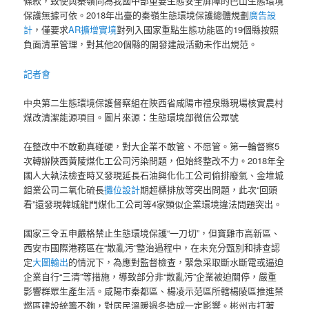
條款，致使與秦嶺同為我國中部重要生態安全屏障的巴山生態環境
保護無據可依。2018年出臺的秦嶺生態環境保護總體規劃
廣告設
計
，僅要求
AR擴增實境
對列入國家重點生態功能區的19個縣按照
負面清單管理，對其他20個縣的開發建設活動未作出規范。
記者會
中央第二生態環境保護督察組在陜西省咸陽市禮泉縣現場核實農村
煤改清潔能源項目。圖片來源：生態環境部微信公眾號
在整改中不敢動真碰硬，對大企業不敢管、不愿管。第一輪督察5
次轉辦陜西黃陵煤化工公司污染問題，但始終整改不力。2018年全
國人大執法檢查時又發現延長石油興化化工公司偷排廢氣、金堆城
鉬業公司二氧化硫長
攤位設計
期超標排放等突出問題，此次“回頭
看”還發現韓城龍門煤化工公司等4家類似企業環境違法問題突出。
國家三令五申嚴格禁止生態環境保護“一刀切”，但寶雞市高新區、
西安市國際港務區在“散亂污”整治過程中，在未充分甄別和排查認
定
大圖輸出
的情況下，為應對監督檢查，緊急采取斷水斷電或逼迫
企業自行“三清”等措施，導致部分非“散亂污”企業被迫關停，嚴重
影響群眾生產生活。咸陽市秦都區、楊凌示范區所轄楊陵區推進禁
燃區建設統籌不夠，對居民溫暖過冬造成一定影響。彬州市打著