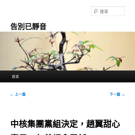
跳
至
搜
主
尋
要
告別已靜音
內
容
主
首頁
要
選
單
文
←
上一篇
下一篇
→
章
導
覽
中核集團黨組決定，趙翼甜心