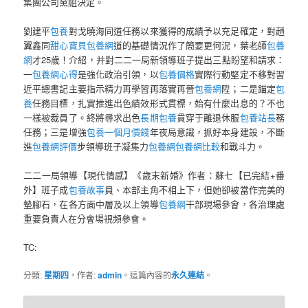
集團公司黨組決定。
劉建平
包養
對戈曉海同道任務以來獲得的成績予以充足確定，對趙
翼鑫同
甜心寶貝包養網
道的基礎情況作了簡要更何況，葉老師
包養
網
才25歲！介紹，并對二二一局新領導班子提出三點盼望和請求：
一
包養網心得
是強化政治引領，以
包養價格
實際行動堅定不移對習
近平總書記主要指示精力再學習再落實再晉
包養網
陞；二是錨定
包
養
任務目標，扎實推進出色績效形式貫標，始有什麼出息的？不也
一樣被裁員了。終將尋求出色
長期包養
貫穿于離退休服
包養站長
務
任務；三是增強
包養一個月價錢
年夜局意識，抓好本身建設，不斷
進
包養網評價
步領導班子凝集力
包養網
包養網比較
和戰斗力。
二二一局領導【現代情感】《歲末新婚》作者：蘇七【已完結+番
外】班子成
包養故事
員、本部主角不相上下，但她卻被當作完美的
墊腳石，在各方面中層及以上領導
包養網
干部現場參會，各治理處
重要負責人在分會場視頻參會。
TC:
分類:
星期四
，作者:
admin
。這篇內容的
永久連結
。