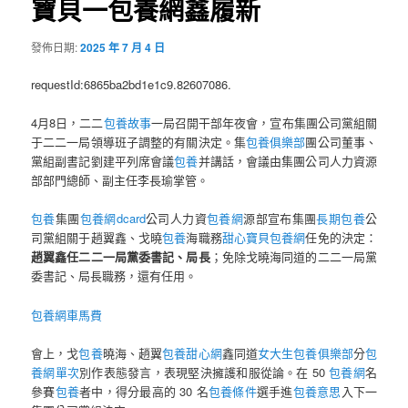
寶貝一包養網鑫履新
發佈日期:
2025 年 7 月 4 日
requestId:6865ba2bd1e1c9.82607086.
4月8日，二二
包養故事
一局召開干部年夜會，宣布集團公司黨組關
于二二一局領導班子調整的有關決定。集
包養俱樂部
團公司董事、
黨組副書記劉建平列席會議
包養
并講話，會議由集團公司人力資源
部部門總師、副主任李長瑜掌管。
包養
集團
包養網dcard
公司人力資
包養網
源部宣布集團
長期包養
公
司黨組關于趙翼鑫、戈曉
包養
海職務
甜心寶貝包養網
任免的決定：
趙翼鑫任二二一局黨委書記、局長
；免除戈曉海同道的二二一局黨
委書記、局長職務，還有任用。
包養網車馬費
會上，戈
包養
曉海、趙翼
包養甜心網
鑫同道
女大生包養俱樂部
分
包
養網單次
別作表態發言，表現堅決擁護和服從論。在 50
包養網
名
參賽
包養
者中，得分最高的 30 名
包養條件
選手進
包養意思
入下一