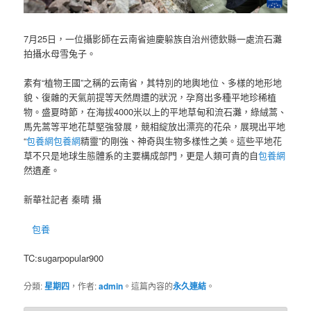
7月25日，一位攝影師在云南省迪慶躲族自治州德欽縣一處流石灘
拍攝水母雪兔子。
素有“植物王國”之稱的云南省，其特別的地輿地位、多樣的地形地
貌、復雜的天氣前提等天然周遭的狀況，孕育出多種平地珍稀植
物。盛夏時節，在海拔4000米以上的平地草甸和流石灘，綠絨蒿、
馬先蒿等平地花草堅強發展，競相綻放出漂亮的花朵，展現出平地
“
包養網
包養網
精靈”的剛強、神奇與生物多樣性之美。這些平地花
草不只是地球生態體系的主要構成部門，更是人類可貴的自
包養網
然遺產。
新華社記者 秦晴 攝
包養
TC:sugarpopular900
分類:
星期四
，作者:
admin
。這篇內容的
永久連結
。