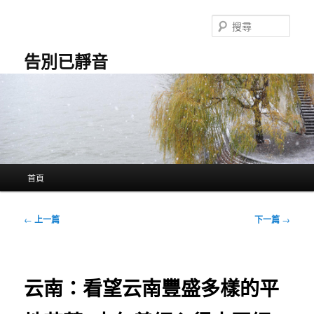
跳
至
搜
主
尋
要
告別已靜音
內
容
主
首頁
要
選
單
文
←
上一篇
下一篇
→
章
導
覽
云南：看望云南豐盛多樣的平