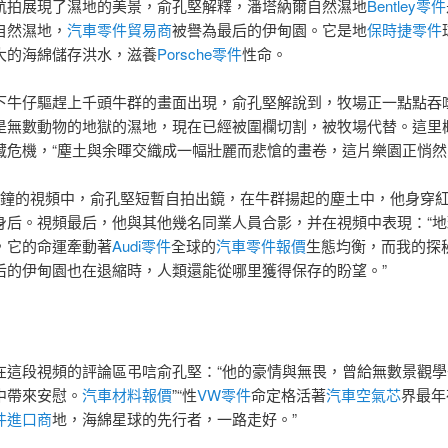
航拍展現了濕地的美景，俞孔堅解釋，潘塔納爾自然濕地
Bentley零件
自然濕地，
汽車零件貿易商
被譽為最后的伊甸園。它是地
保時捷零件
大的海綿儲存洪水，滋養
Porsche零件
性命。
下牛仔驅趕上千頭牛群的畫面出現，俞孔堅解說到，牧場正一點點吞
是無數動物的地獄的濕地，現在已經被圍欄切割，被牧場代替。這里
藏危機，“塵土與余暉交織成一幅壯麗而悲愴的畫卷，這片樂園正悄然
鐘的視頻中，俞孔堅短暫自拍出鏡，在牛群揚起的塵土中，他身穿紅
身后。視頻最后，他與其他幾名同業人員合影，并在視頻中表現：“地
，它的命運牽動著
Audi零件
全球的
汽車零件報價
生態均衡，而我的探
后的伊甸園也在退縮時，人類還能從哪里獲得保存的盼望。”
在這段視頻的評論區弔唁俞孔堅：“他的豪情與無畏，曾給無數景觀學
中帶來安慰。
汽車材料報價
”“性
VW零件
命定格活著
汽車空氣芯
界最年
件進口商
地，海綿星球的先行者，一路走好。”