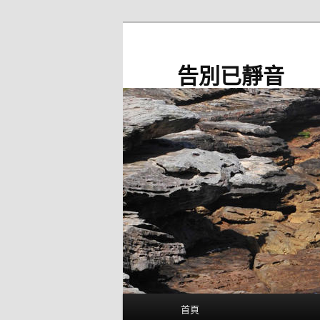
跳
至
主
告別已靜音
要
內
容
主
首頁
要