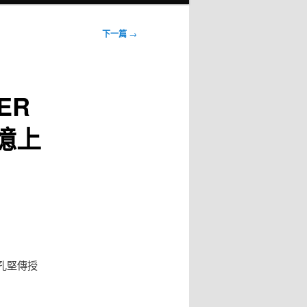
下一篇
→
ER
憶上
孔堅傳授