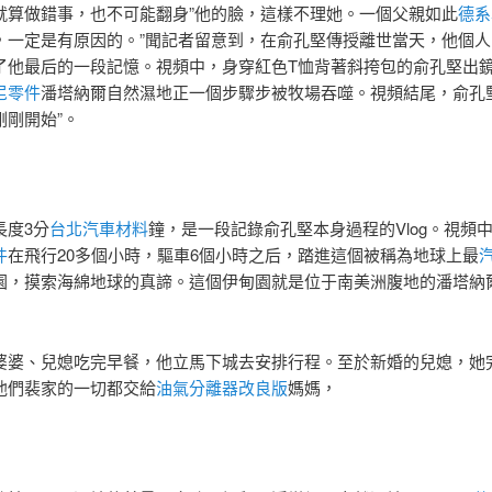
就算做錯事，也不可能翻身”他的臉，這樣不理她。一個父親如此
德系
，一定是有原因的。”聞記者留意到，在俞孔堅傳授離世當天，他個人
了他最后的一段記憶。視頻中，身穿紅色T恤背著斜挎包的俞孔堅出
尼零件
潘塔納爾自然濕地正一個步驟步被牧場吞噬。視頻結尾，俞孔
剛剛開始”。
長度3分
台北汽車材料
鐘，是一段記錄俞孔堅本身過程的Vlog。視頻
件
在飛行20多個小時，驅車6個小時之后，踏進這個被稱為地球上最
園，摸索海綿地球的真諦。這個伊甸園就是位于南美洲腹地的潘塔納
婆婆、兒媳吃完早餐，他立馬下城去安排行程。至於新婚的兒媳，她
他們裴家的一切都交給
油氣分離器改良版
媽媽，