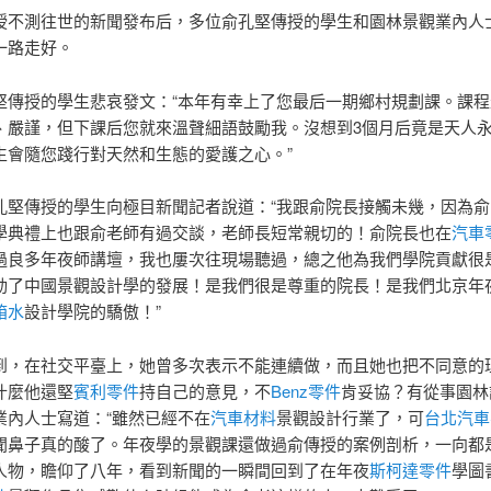
授不測往世的新聞發布后，多位俞孔堅傳授的學生和園林景觀業內人
一路走好。
堅傳授的學生悲哀發文：“本年有幸上了您最后一期鄉村規劃課。課程
、嚴謹，但下課后您就來溫聲細語鼓勵我。沒想到3個月后竟是天人
生會隨您踐行對天然和生態的愛護之心。”
孔堅傳授的學生向極目新聞記者說道：“我跟俞院長接觸未幾，因為俞
學典禮上也跟俞老師有過交談，老師長短常親切的！俞院長也在
汽車
過良多年夜師講壇，我也屢次往現場聽過，總之他為我們學院貢獻很
動了中國景觀設計學的發展！是我們很是尊重的院長！是我們北京年
箱水
設計學院的驕傲！”
到，在社交平臺上，她曾多次表示不能連續做，而且她也把不同意的
什麼他還堅
賓利零件
持自己的意見，不
Benz零件
肯妥協？有從事園林
業內人士寫道：“雖然已經不在
汽車材料
景觀設計行業了，可
台北汽車
聞鼻子真的酸了。年夜學的景觀課還做過俞傳授的案例剖析，一向都
人物，瞻仰了八年，看到新聞的一瞬間回到了在年夜
斯柯達零件
學圖