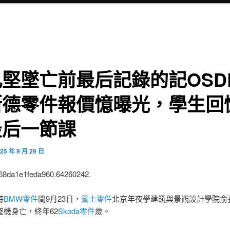
堅墜亡前最后記錄的記OSD
斯德零件報價憶曝光，學生回
最后一節課
25 年 9 月 29 日
:68da1e1feda960.64260242.
時
BMW零件
間9月23日，
賓士零件
北京年夜學建筑與景觀設計學院俞
墜機身亡，終年62
Skoda零件
歲。