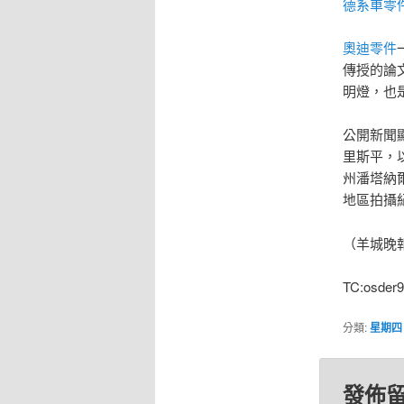
德系車零
奧迪零件
傳授的論
明燈，也
公開新聞
里斯平，
州潘塔納
地區拍攝
（羊城晚
TC:osder9
分類:
星期四
發佈