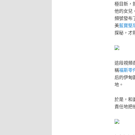
極目新，
他的女兒
頻號發布
美
藍寶堅
探秘，才
這段視頻
稱
福斯零
后的伊甸
地。
於是，和
責任地把