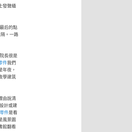
士發聲緬
最后的點
永隔。一路
院長很是
零件
我們
是年夜，
夜學建筑
理由說清
設計或建
零件
是看
是風景園
書館翻看