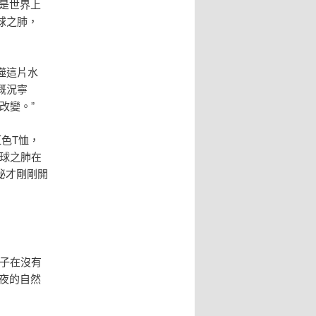
是世界上
球之肺，
噬這片水
概況寧
改變。”
色T恤，
球之肺在
秘才剛剛開
子在沒有
夜的自然