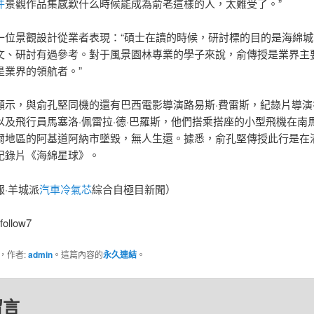
件
景觀作品集感歎什么時候能成為俞老這樣的人，太難受了。”
一位景觀設計從業者表現：“碩士在讀的時候，研討標的目的是海綿
文、研討有過參考。對于風景園林專業的學子來說，俞傳授是業界主
是業界的領航者。”
顯示，與俞孔堅同機的還有巴西電影導演路易斯·費雷斯，紀錄片導演
以及飛行員馬塞洛·佩雷拉·德·巴羅斯，他們搭乘搭座的小型飛機在南
爾地區的阿基道阿納市墜毀，無人生還。據悉，俞孔堅傳授此行是在
紀錄片《海綿星球》。
報·羊城派
汽車冷氣芯
綜合自極目新聞）
follow7
，作者:
admin
。這篇內容的
永久連結
。
留言