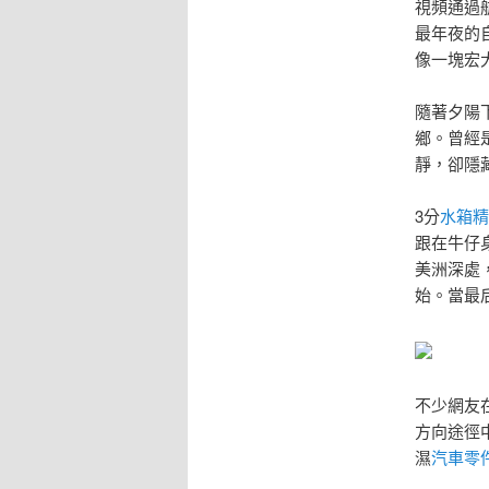
視頻通過
最年夜的
像一塊宏
隨著夕陽
鄉。曾經
靜，卻隱
3分
水箱精
跟在牛仔
美洲深處
始。當最
不少網友
方向途徑
濕
汽車零