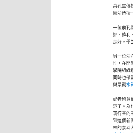
俞孔堅傳
懷俞傳授
一位俞孔
評、鋒利
走好。學
另一位俞
忙，在開
學院組織
同時也帶
與景觀
水
記者留意
楚了。為
筑行業的
到這個新
林的泰斗