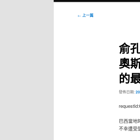
選
單
文
←
上一篇
章
導
覽
俞孔
奧
的
發佈日期:
20
requestId
巴西當地
不幸遭受