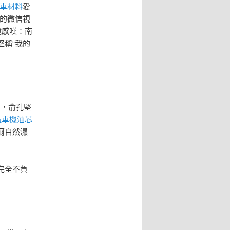
車材料
愛
的微信視
鏡感嘆：南
堅稱“我的
中，俞孔堅
汽車機油芯
爾自然濕
完全不負