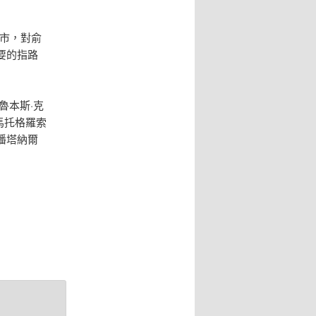
城市，對俞
要的指路
魯本斯·克
馬托格羅索
潘塔納爾