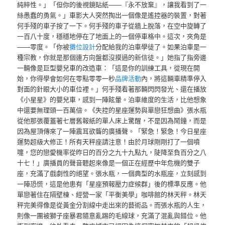
純粹性。」「但你的後視鏡貼紙——『永不放棄』，讓我看到了一
絲愚蠢的勇氣。」車影大人突然掏出一個像是遙控器的裝置，對著
何手殘的車子按了一下。何手殘的車子從牆上脫落，在空中旋轉了
一百八十度，穩穩地停在了地面上的一個停車格中。這次，夾角是
——零度。「你被
攤位設計
分配給我的泊車學徒了。如果泊車是一
種宗教，你就是那個連方向盤都沒摸過的新信徒。」她指了指旁邊
一輛像是巨型嬰兒車的改造車：「這是你的訓練工具，從現在開
始，你得學會如何在零點零零一秒
品牌活動
內，將這輛車精準停入
對面的針眼大小的車位裡。」何手殘看著那輛閃閃發光、還在播放
《小星星》的嬰兒車，感到一陣眩暈。泊車維度的生活，比他想象
中還要無理頭一百萬倍。《失控的星座運勢與單戀狂想曲》張水瓶
從他那張覆蓋著七層舊報紙的單人床上驚醒，不是因為鬧鐘，而是
因為屋頂傳來了一陣震耳欲聾的廣播聲。「緊急！緊急！今日星座
運勢超級大修正！所有天秤座請注意！由於月球剛剛打了一個噴
嚏，您的戀愛機率從昨日的百分之九十九點九，陡降至負百分之八
十七！」廣播員的聲音聽起來像是一個正在經歷中年危機的雙子
座，充滿了戲劇性的絕望。張水瓶，一個典型的水瓶座，立刻感到
一陣恐慌，這是他患有「星座預報壓力症候群」後的標準反應。他
單戀著住在隔壁棟、經營一家「平衡美學」咖啡館的林天秤。林天
秤完美得像是從黃金分割線中走出來的藝術品。而張水瓶的人生，
則像一團被獅子座暴君隨意亂踢的毛線球，充滿了混亂與錯位。他