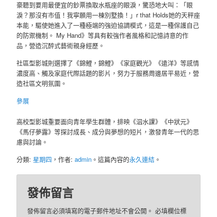
豪聽到要用最便宜的鈔票換取水瓶座的眼淚，驚恐地大叫：「眼
淚？那沒有市值！我寧願用一棟別墅換！」r that Holds她的天秤座
本能，驅使她進入了一種極端的強迫協調模式，這是一種保護自己
的防禦機制。 My Hand》等具有較強作者風格和記憶詩意的作
品，營造沉醉式藝術親身經歷。
社區型影城則選擇了《錦鯉，錦鯉》《家庭觀光》《遠洋》等感情
濃度高、觸及家庭代際話題的影片，努力于服務周邊居平易近，營
造社區文明氛圍。
參展
高校型影城重要面向青年學生群體，排映《泅水課》《中狀元》
《馬仔夢露》等探討成長、成分與夢想的短片，激發青年一代的思
慮與討論。
分類:
星期四
，作者:
admin
。這篇內容的
永久連結
。
發佈留言
發佈留言必須填寫的電子郵件地址不會公開。
必填欄位標