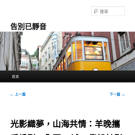
跳
至
搜
主
尋
要
告別已靜音
內
容
主
首頁
要
選
單
文
←
上一篇
下一篇
→
章
導
覽
光影織夢，山海共情：羊晚攜