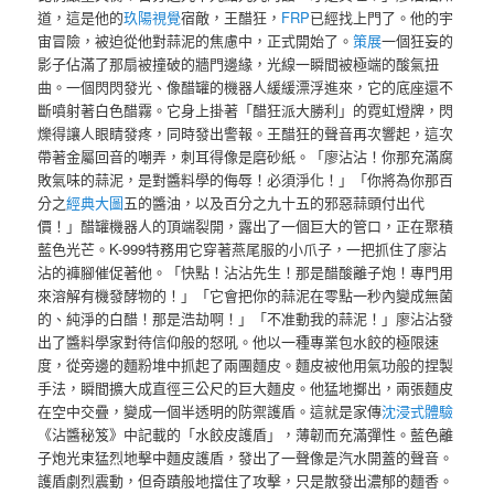
道，這是他的
玖陽視覺
宿敵，王醋狂，
FRP
已經找上門了。他的宇
宙冒險，被迫從他對蒜泥的焦慮中，正式開始了。
策展
一個狂妄的
影子佔滿了那扇被撞破的牆門邊緣，光線一瞬間被極端的酸氣扭
曲。一個閃閃發光、像醋罐的機器人緩緩漂浮進來，它的底座還不
斷噴射著白色醋霧。它身上掛著「醋狂派大勝利」的霓虹燈牌，閃
爍得讓人眼睛發疼，同時發出警報。王醋狂的聲音再次響起，這次
帶著金屬回音的嘲弄，刺耳得像是磨砂紙。「廖沾沾！你那充滿腐
敗氣味的蒜泥，是對醬料學的侮辱！必須淨化！」「你將為你那百
分之
經典大圖
五的醬油，以及百分之九十五的邪惡蒜頭付出代
價！」醋罐機器人的頂端裂開，露出了一個巨大的管口，正在聚積
藍色光芒。K-999特務用它穿著燕尾服的小爪子，一把抓住了廖沾
沾的褲腳催促著他。「快點！沾沾先生！那是醋酸離子炮！專門用
來溶解有機發酵物的！」「它會把你的蒜泥在零點一秒內變成無菌
的、純淨的白醋！那是浩劫啊！」「不准動我的蒜泥！」廖沾沾發
出了醬料學家對待信仰般的怒吼。他以一種專業包水餃的極限速
度，從旁邊的麵粉堆中抓起了兩團麵皮。麵皮被他用氣功般的捏製
手法，瞬間擴大成直徑三公尺的巨大麵皮。他猛地擲出，兩張麵皮
在空中交疊，變成一個半透明的防禦護盾。這就是家傳
沈浸式體驗
《沾醬秘笈》中記載的「水餃皮護盾」，薄韌而充滿彈性。藍色離
子炮光束猛烈地擊中麵皮護盾，發出了一聲像是汽水開蓋的聲音。
護盾劇烈震動，但奇蹟般地擋住了攻擊，只是散發出濃郁的麵香。