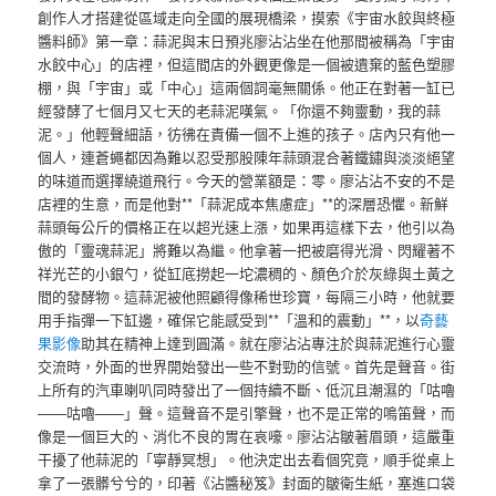
創作人才搭建從區域走向全國的展現橋梁，摸索《宇宙水餃與終極
醬料師》第一章：蒜泥與末日預兆廖沾沾坐在他那間被稱為「宇宙
水餃中心」的店裡，但這間店的外觀更像是一個被遺棄的藍色塑膠
棚，與「宇宙」或「中心」這兩個詞毫無關係。他正在對著一缸已
經發酵了七個月又七天的老蒜泥嘆氣。「你還不夠靈動，我的蒜
泥。」他輕聲細語，彷彿在責備一個不上進的孩子。店內只有他一
個人，連蒼蠅都因為難以忍受那股陳年蒜頭混合著鐵鏽與淡淡絕望
的味道而選擇繞道飛行。今天的營業額是：零。廖沾沾不安的不是
店裡的生意，而是他對**「蒜泥成本焦慮症」**的深層恐懼。新鮮
蒜頭每公斤的價格正在以超光速上漲，如果再這樣下去，他引以為
傲的「靈魂蒜泥」將難以為繼。他拿著一把被磨得光滑、閃耀著不
祥光芒的小銀勺，從缸底撈起一坨濃稠的、顏色介於灰綠與土黃之
間的發酵物。這蒜泥被他照顧得像稀世珍寶，每隔三小時，他就要
用手指彈一下缸邊，確保它能感受到**「溫和的震動」**，以
奇藝
果影像
助其在精神上達到圓滿。就在廖沾沾專注於與蒜泥進行心靈
交流時，外面的世界開始發出一些不對勁的信號。首先是聲音。街
上所有的汽車喇叭同時發出了一個持續不斷、低沉且潮濕的「咕嚕
——咕嚕——」聲。這聲音不是引擎聲，也不是正常的鳴笛聲，而
像是一個巨大的、消化不良的胃在哀嚎。廖沾沾皺著眉頭，這嚴重
干擾了他蒜泥的「寧靜冥想」。他決定出去看個究竟，順手從桌上
拿了一張髒兮兮的，印著《沾醬秘笈》封面的皺衛生紙，塞進口袋