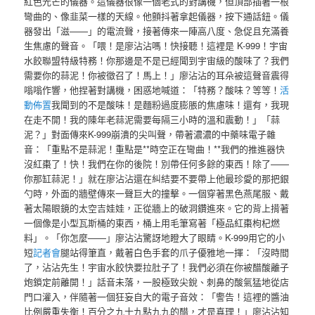
紅色光芒的儀器。這儀器很像一個老式的對講機，但頂部插著一根
彎曲的、像韭菜一樣的天線。他顫抖著拿起儀器，按下通話鈕。儀
器發出「滋——」的電流聲，接著傳來一陣高八度、急促且充滿養
生焦慮的聲音。「喂！是廖沾沾嗎！快接聽！這裡是 K-999！宇宙
水餃聯盟特級特務！你那邊是不是已經聞到宇宙級的酸味了？我們
需要你的蒜泥！你被徵召了！馬上！」廖沾沾的耳朵被這聲音震得
嗡嗡作響，他捏著對講機，困惑地喊道：「特務？酸味？等等！
活
動佈置
我聞到的不是酸味！是麵粉過度膨脹的焦慮味！還有，我現
在走不開！我的陳年老蒜泥需要每隔三小時的溫和震動！」「蒜
泥？」對面傳來K-999崩潰的尖叫聲，帶著濃濃的中藥味電子雜
音：「重點不是蒜泥！重點是**時空正在彎曲！**我們的推進器快
沒紅棗了！快！我們在你的後院！別帶任何多餘的東西！除了——
你那缸蒜泥！」就在廖沾沾還在糾結要不要帶上他最珍愛的那把銀
勺時，外面的牆壁傳來一聲巨大的撞擊。一個穿著黑色燕尾服、戴
著太陽眼鏡的太空吉娃娃，正從牆上的破洞鑽進來。它的背上揹著
一個像是小型瓦斯桶的東西，桶上用毛筆寫著「極品紅棗枸杞燃
料」。「你怎麼——」廖沾沾驚訝地瞪大了眼睛。K-999用它的小
短
記者會
腿站得筆直，戴著白色手套的爪子優雅地一揮：「沒時間
了，沾沾先生！宇宙水餃快要拉肚子了！我們必須在你被醋酸離子
炮鎖定前離開！」話音未落，一股極致尖銳、刺鼻的酸氣猛地從店
門口灌入，伴隨著一個狂妄自大的電子音效：「警告！這裡的醬油
比例嚴重失衡！百分之九十九點九九的醋，才是真理！」廖沾沾知