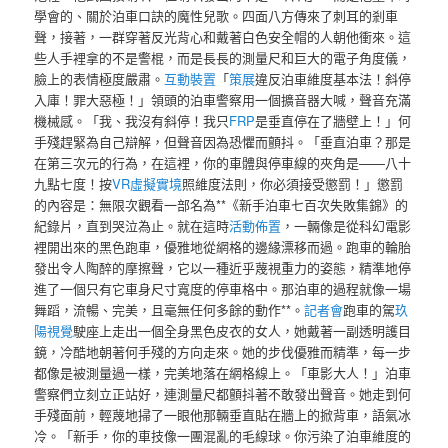
學會的、關於泊車口訣的魔性兒歌。四面八方傳來了刺耳的剎車
聲，接著，一群穿著反光背心和戴著白色安全帽的人朝他衝來。這
些人手裡拿的不是警棍，而是長長的測量尺和巨大的電子角度儀，
臉上的表情極度嚴肅。
互動裝置
「
策展
違反泊車維度基本法！斜停
入庫！罪大惡極！」領頭的泊車警察用一個擴音器大喊，聲音充滿
機械感。「我、我沒有斜停！我只
FRP
是垂直停在了牆壁上！」何
手殘趕緊為自己辯解，但聲音因為恐懼而顫抖。「垂直泊車？那是
在第三次元的行為，在這裡，你的車體與停車線的夾角是——八十
九點七度！按
VR虛擬實境
照維度法則，你必須接受懲罰！」懲罰
的內容是：無限次觀看一部名為**《新手泊車七百次失敗集錦》的
紀錄片，直到哭泣為止。就在這時
活動佈置
，一輛像是從科幻電影
裡開出來的黑色跑車，優雅地從網格的邊緣漂移而過。跑車的輪胎
發出令人陶醉的摩擦聲，它以一種近乎蔑視重力的姿態，精準地停
進了一個只有它車身尺寸寬度的停車格中。那泊車的過程就像一場
舞蹈，流暢、完美，且毫無任何多餘的動作**。
記者會
跑車的駕
玖
陽視覺
駛座上走出一個全身黑色皮衣的女人，她戴著一副透明護目
鏡，冷酷地朝著何手殘的方向走來。她的步伐優雅而精準，每一步
都像是被測量過一樣，完美地落在網格線上。「車影大人！」泊車
警察們立刻立正站好，連測量尺都顫抖著不敢發出聲音。她走到何
手殘面前，輕蔑地掃了一眼他那輛垂直貼在牆上的掀背車，語氣冰
冷。「新手，你的車技像一團混亂的毛線球。你污染了泊車維度的