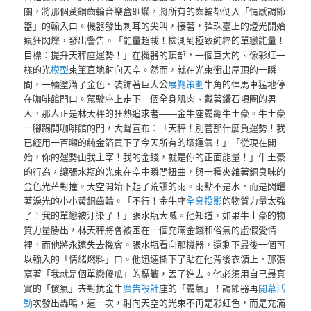
關，將那個黃銅齒輪音樂盒砸爛，將所有的齒輪都倒入「情感調節
器」的輸入口。機器發出刺耳的尖叫，接著，彈珠臺上的燈光開始
瘋狂閃爍，發出警告。「能量超載！檢測到極致純粹的單戀能量！
目標：提升天秤座運勢！」在機器的頂部，一個巨大的、像彩虹一
樣的光
模型
束筆直地射向天空。然而，就在光束衝出屋頂的一瞬
間，一輛塗滿了金色、裝飾著巨大公
展覽策劃
牛角的悍馬車猛地停
在咖啡館門口。駕駛座上走下一個全身肌肉、戴著鑽石項圈的男
人，那人正是林天秤的狂熱追求者——金牛座霸總牛土豪。牛土豪
一腳踢開咖啡館的門，大聲宣布：「天秤！別管那什麼負運勢！我
已經用一百噸的純金箔買下了今天所有的壞運氣！」「從現在開
始，你的運勢由我主宰！我的金錢，就是你的正面能量！」牛土豪
的行為，讓張水瓶的光束在空中瞬間扭曲，與一種夾雜著銅臭味的
金色光芒對撞。天空開始下起了荒謬的雨。雨點不是水，而是閃耀
著淚光的小小黃銅齒輪。「不行！金牛座
全息投影
的物質力量太強
了！我的單戀被汙染了！」張水瓶大喊。他知道，如果牛土豪的物
質力量勝出，林天秤將會被困在一個充滿金錢和俗氣的虛假愛情
裡，而他將永遠失去機會。張水瓶看向那機器，還剩下最後一個可
以輸入的「情緒燃料」口。他迅速撕下了貼在他背後衣領上，那張
寫著「我就是個單戀傻瓜」的標籤，丟了進去。他必須用自己最真
實的「傻氣」去對抗金牛
廣告設計
座的「霸氣」！調節器再
開幕活
動
次發出轟鳴，這一次，射向天空的光束不再是彩虹色，而是充滿