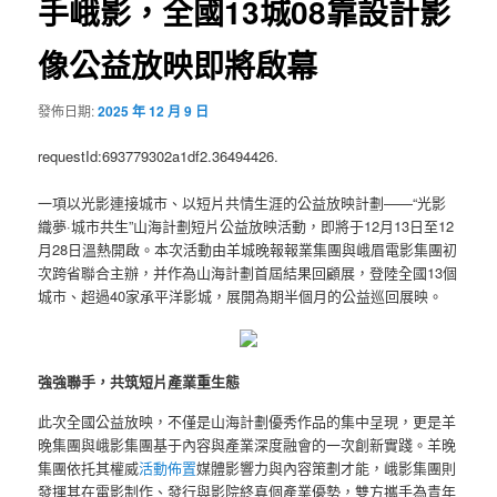
手峨影，全國13城08靠設計影
像公益放映即將啟幕
發佈日期:
2025 年 12 月 9 日
requestId:693779302a1df2.36494426.
一項以光影連接城市、以短片共情生涯的公益放映計劃——“光影
織夢·城市共生”山海計劃短片公益放映活動，即將于12月13日至12
月28日溫熱開啟。本次活動由羊城晚報報業集團與峨眉電影集團初
次跨省聯合主辦，并作為山海計劃首屆結果回顧展，登陸全國13個
城市、超過40家承平洋影城，展開為期半個月的公益巡回展映。
強強聯手，共筑短片產業重生態
此次全國公益放映，不僅是山海計劃優秀作品的集中呈現，更是羊
晚集團與峨影集團基于內容與產業深度融會的一次創新實踐。羊晚
集團依托其權威
活動佈置
媒體影響力與內容策劃才能，峨影集團則
發揮其在電影制作、發行與影院終真個產業優勢，雙方攜手為青年