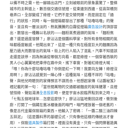
以備不時之需。他一腳踏出店門，立刻被眼前的景象震驚了。整條
城市的主幹道上，數百個交通信號燈，從東邊到西邊，從高架橋到
巷弄口，全部變成了綠燈。它們不是交替閃爍，而是固定在「通
行」的狀態，同時，每一個燈箱都發出了那種「咕嚕咕嚕」的聲
音，並且有一層淡淡的、熱氣騰騰的白霧從燈箱
廣告設計
的頂部冒
出，散發出一種難以名狀的——麵粉蒸煮過頭的氣味。「麵粉焦
慮？還是過度發酵？」廖沾沾是個醬料學家，對所有食物相關的氣
味都極度敏感。他聞出來了，這是一種只有在極度巨大的麵團因為
壓力過大而散發出的氣味。街上的行人陷入了混亂。汽車不知道該
走還是該停，因為無論從哪個方向看，都是綠燈。一個穿著西裝的
男人小心翼翼地把車停在路中央，搖下車窗，對著紅綠燈大喊：
「喂！你為什麼咕嚕咕嚕？你倒是紅一下啊！我要向左轉！綠燈沒
用啊！」廖沾沾感覺到一陣心悸。這種氣味，這種不祥的「咕嚕」
聲，與他兒時聽到的家傳預言不謀而合。他想起家傳《沾醬秘笈》
裡記載的第一句：「當世間萬物的交通都被麵皮的氣味籠罩，且燈
號恒綠、聲如湯沸
全息投影
時，便是宇宙水餃臨界點到來之時。」
「七點五個地球年…怎麼這麼快？」廖沾沾猛地衝回店裡，衝到後
廚，打開了一個藏在舊冰櫃後面的暗門。暗門裡放著一個老舊的、
像是古代金屬保險箱的東西。他輸入了密碼：「一醬二醋三油四辣
五蒜泥」（這是醬料界的基礎公式，只有像他這樣的傳統派才會
用）。保險
道具製作
箱打開，裡面沒有黃金，只有一個閃爍著詭異