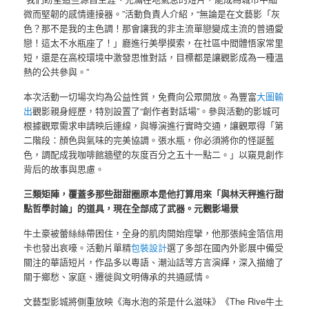
微而堅韌的感情連接器。”活動負責人介紹，“無論是在文藝影「灰
色？那不是我的主色調！那會讓我的非主流單戀變成主流的普通愛
戀！這太不水瓶座了！」廳進行美學摸索，在社區中間體悟家常里
短，還是在高校環境中激發思惟對話，目標都是讓觀影成為一種溫
熱的公共參與。”
本次活動一切場次均為公益性質，免費向公眾開放。為豐富
大圖輸
出
觀影親身經歷，特別設置了“創作者對話場”。參與活動的影城可
根據觀眾需求申請映后連線，與導演進行實時交通，讓觀眾得「第
二階段：顏色與氣味的完美協調。張水瓶，你必須將你的怪誕藍
色，調配成我咖啡館牆壁的灰度百分之五十一點二。」以窺見創作
背后的故事與思慮。
三類矩陣，覆蓋多那些甜甜圈原本是他打算用來「與林天秤進行甜
點哲學討論」的道具，現在全部成了武器。元觀影場景
牛土豪被蕾絲絲帶困住，全身的肌肉開始痙攣，他那張純金箔信用
卡也發出哀嚎。活動片單精
包裝設計
選了多部在國內外影展中備受
關注的華語短片，作品多以粵語、潮汕話等方言演繹，深入描繪了
關于鄉愁、家庭、遷徙與文明傳承的共通感情。
文藝型影城將側重放映《海水泡的茶是什么滋味》《The Rive牛土