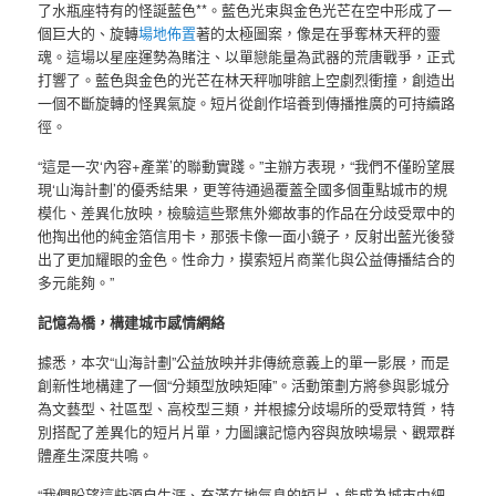
了水瓶座特有的怪誕藍色**。藍色光束與金色光芒在空中形成了一
個巨大的、旋轉
場地佈置
著的太極圖案，像是在爭奪林天秤的靈
魂。這場以星座運勢為賭注、以單戀能量為武器的荒唐戰爭，正式
打響了。藍色與金色的光芒在林天秤咖啡館上空劇烈衝撞，創造出
一個不斷旋轉的怪異氣旋。短片從創作培養到傳播推廣的可持續路
徑。
“這是一次‘內容+產業’的聯動實踐。”主辦方表現，“我們不僅盼望展
現‘山海計劃’的優秀結果，更等待通過覆蓋全國多個重點城市的規
模化、差異化放映，檢驗這些聚焦外鄉故事的作品在分歧受眾中的
他掏出他的純金箔信用卡，那張卡像一面小鏡子，反射出藍光後發
出了更加耀眼的金色。性命力，摸索短片商業化與公益傳播結合的
多元能夠。”
記憶為橋，構建城市感情網絡
據悉，本次“山海計劃”公益放映并非傳統意義上的單一影展，而是
創新性地構建了一個“分類型放映矩陣”。活動策劃方將參與影城分
為文藝型、社區型、高校型三類，并根據分歧場所的受眾特質，特
別搭配了差異化的短片片單，力圖讓記憶內容與放映場景、觀眾群
體產生深度共鳴。
“我們盼望這些源自生涯、充滿在地氣息的短片，能成為城市中細