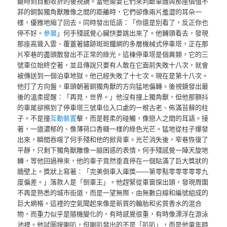
鍵時刻自動收折的後視鏡。當他需要它們來判斷車體與那座價值不
菲的銅製獨角獸雕像之間的距離時，它們卻像兩片羞澀的耳朵一
樣，優雅地縮了回去。同時發出低語：「你還是別看了，反正你也
停不好。
參展
」何手殘感覺心臟快要跳出來了。他轉頭看去，發現
那座高聳入雲、覆蓋著鏽跡斑斑鐵網的多層機械式停車塔，正在那
片窄巷的盡頭散發出不正常的綠光。這棟停車塔是個異類，它的三
號車位始終空著，並且傳說只要有人敢在它面前失敗十八次，就會
被傳送到一個泊車地獄。他已經失敗了十七次。現在是第十八次。
他打了方向盤，車頭朝著銅獨角獸的方向猛地偏轉。後視鏡發出最
後的溫柔提醒：「再見，世界。」他沒有撞上獨角獸，但他那顫抖
的車尾卻擦到了停車塔三號車位入口處的一根古老、佈滿苔蘚的柱
子。不是撞
互動裝置
擊，而是輕柔的碰觸，像戀人之間的耳語。接
著，一道濃郁的、像薄荷口香糖一樣的綠色光芒。猛地從柱子爆發
出來，瞬間吞噬了何手殘和他的掀背車。光芒消失後，窄巷恢復了
平靜，只剩下獨角獸雕像一臉困惑的表情。何手殘感覺一陣天旋地
轉，等他回過神來，他的車子竟然垂直停在一個貼滿了巨大獎狀的
牆壁上。獎狀上寫著：「完美倒車入庫獎——第零點零零零零零九
度偏差。」落款人是「倒車王」。他趕緊從車窗探出頭，發現周圍
不再是熟悉的城市街道，而是一望無際、由無數白線和編號組成的
巨大網格。這裡的空氣聞起來像是新買的輪胎和劣質香水的混合
物，而重力似乎是隨機變化的，有時感覺很重，有時像漂浮在游泳
池裡。他試圖按喇叭，但喇叭發出的不是「叭叭」，而是他童年時