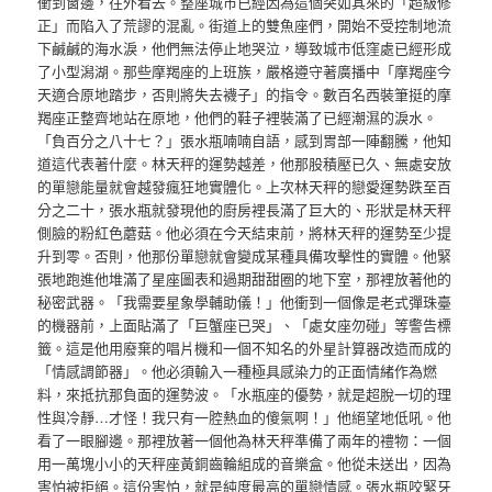
衝到窗邊，往外看去。整座城市已經因為這個突如其來的「超級修
正」而陷入了荒謬的混亂。街道上的雙魚座們，開始不受控制地流
下鹹鹹的海水淚，他們無法停止地哭泣，導致城市低窪處已經形成
了小型潟湖。那些摩羯座的上班族，嚴格遵守著廣播中「摩羯座今
天適合原地踏步，否則將失去襪子」的指令。數百名西裝筆挺的摩
羯座正整齊地站在原地，他們的鞋子裡裝滿了已經潮濕的淚水。
「負百分之八十七？」張水瓶喃喃自語，感到胃部一陣翻騰，他知
道這代表著什麼。林天秤的運勢越差，他那股積壓已久、無處安放
的單戀能量就會越發瘋狂地實體化。上次林天秤的戀愛運勢跌至百
分之二十，張水瓶就發現他的廚房裡長滿了巨大的、形狀是林天秤
側臉的粉紅色蘑菇。他必須在今天結束前，將林天秤的運勢至少提
升到零。否則，他那份單戀就會變成某種具備攻擊性的實體。他緊
張地跑進他堆滿了星座圖表和過期甜甜圈的地下室，那裡放著他的
秘密武器。「我需要星象學輔助儀！」他衝到一個像是老式彈珠臺
的機器前，上面貼滿了「巨蟹座已哭」、「處女座勿碰」等警告標
籤。這是他用廢棄的唱片機和一個不知名的外星計算器改造而成的
「情感調節器」。他必須輸入一種極具感染力的正面情緒作為燃
料，來抵抗那負面的運勢波。「水瓶座的優勢，就是超脫一切的理
性與冷靜…才怪！我只有一腔熱血的傻氣啊！」他絕望地低吼。他
看了一眼腳邊。那裡放著一個他為林天秤準備了兩年的禮物：一個
用一萬塊小小的天秤座黃銅齒輪組成的音樂盒。他從未送出，因為
害怕被拒絕。這份害怕，就是純度最高的單戀情感。張水瓶咬緊牙