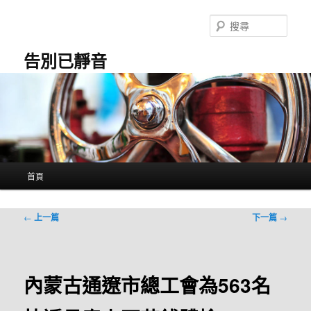
跳
至
搜
主
尋
要
告別已靜音
內
容
主
首頁
要
選
單
文
←
上一篇
下一篇
→
章
導
覽
內蒙古通遼市總工會為563名