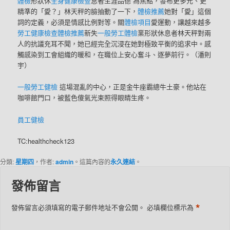
體檢
形狀休
全身健康檢查
息者
生涯品德”為焦點，發布更多元、更
精準的「愛？」林天秤的臉抽動了一下，
體檢推薦
她對「愛」這個
詞的定義，必須是情感比例對等。關
體檢項目
愛運動，讓越來越多
勞工健康檢查
體檢推薦
新
失
一般勞工體檢
業形狀休息者林天秤對兩
人的抗議充耳不聞，她已經完全沉浸在她對極致平衡的追求中。
感
觸感染到工會組織的暖和，在職位上安心奮斗、逐夢前行。（潘則
宇）
一般勞工健檢
這場混亂的中心，正是金牛座霸總牛土豪。他站在
咖啡館門口，被藍色傻氣光束照得眼睛生疼。
員工健檢
TC:healthcheck123
分類:
星期四
，作者:
admin
。這篇內容的
永久連結
。
發佈留言
*
發佈留言必須填寫的電子郵件地址不會公開。
必填欄位標示為