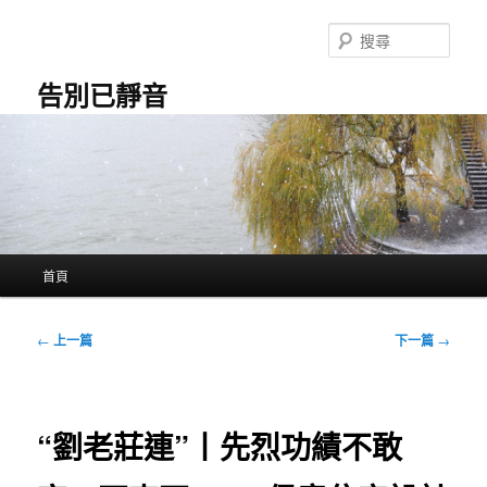
跳
至
搜
主
尋
要
告別已靜音
內
容
主
首頁
要
選
單
文
←
上一篇
下一篇
→
章
導
覽
“劉老莊連”丨先烈功績不敢