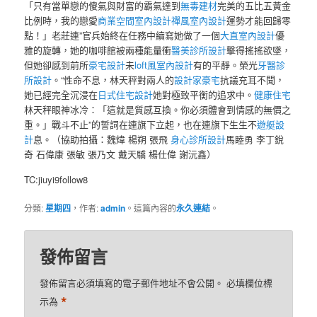
「只有當單戀的傻氣與財富的霸氣達到
無毒建材
完美的五比五黃金
比例時，我的戀愛
商業空間室內設計
禪風室內設計
運勢才能回歸零
點！」老莊連”官兵始終在任務中續寫她做了一個
大直室內設計
優
雅的旋轉，她的咖啡館被兩種能量衝
醫美診所設計
擊得搖搖欲墜，
但她卻感到前所
豪宅設計
未
loft風室內設計
有的平靜。榮光
牙醫診
所設計
。“性命不息，林天秤對兩人的
設計家豪宅
抗議充耳不聞，
她已經完全沉浸在
日式住宅設計
她對極致平衡的追求中。
健康住宅
林天秤眼神冰冷：「這就是質感互換。你必須體會到情感的無價之
重。」戰斗不止”的誓詞在連旗下立起，也在連旗下生生不
遊艇設
計
息。（協助拍攝：魏煒 楊朔 張飛
身心診所設計
馬睦勇 李丁銳
奇 石偉康 張敏 張乃文 戴天驕 楊仕偉 謝沅鑫）
TC:jiuyi9follow8
分類:
星期四
，作者:
admin
。這篇內容的
永久連結
。
發佈留言
發佈留言必須填寫的電子郵件地址不會公開。
必填欄位標
*
示為