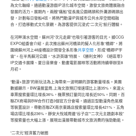
為文化軸線，通過動漫游戲IP活化城市空間，激發文旅商體展融合
發展的活力。展期內，兩艘“痛船”從長風公園碼頭和外灘源碼頭出
發，計劃每日發船4班，將熱門動漫IP與城市公共水岸空間相融
合，打造移動式文化景觀，為游客提供沉浸式“二次元”航行體驗。
在河畔濱水空間，蘇州河“次元走廊”也吸引著游客的目光。據CCG
EXPO組委會介紹，此次推出蘇州河橋梁的擬人化形象“橋卿”，將
圍繞蘇州河上48座橋設計開發全系形象
共享空間
，形成“橋卿IP宇
宙”。在半馬蘇河公園，“水滸英雄”特展、《勝利女神》《絕區零》
IP交通卡展陳、夏日音樂會、動畫電影展映等活動將持續舉辦至8
月初。
“動漫+旅游”的新玩法為上海帶來一波明顯的游客數量增長。美團
數據顯示，BW漫展當周,上海文旅預訂增速環比上漲35%，來滬火
車票搜索量環比增長36%，機票預訂量同比增長近50%。同期，百
聯ZX商場與BW合作打造3個官方分會場，通過巨型動漫角色氣模
等裝置設計，帶動百聯ZX南京東路店搜索量環比增長421%、五角
場店環比增長236%，靜安大悅城周邊“谷子店”“二次元主題劇本殺”
等搜索量也大幅上漲，展現出漫展帶動城市文旅消費的強勁動能。
“二次元”經濟蓄力破圈