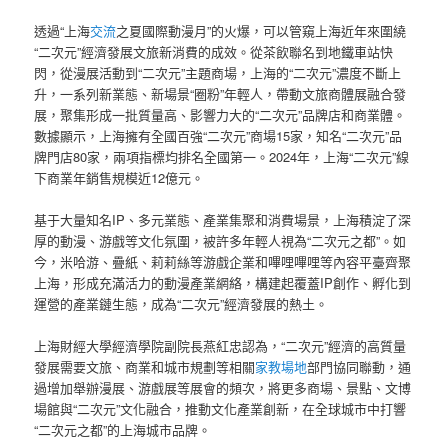
透過“上海
交流
之夏國際動漫月”的火爆，可以管窺上海近年來圍繞
“二次元”經濟發展文旅新消費的成效。從茶飲聯名到地鐵車站快
閃，從漫展活動到“二次元”主題商場，上海的“二次元”濃度不斷上
升，一系列新業態、新場景“圈粉”年輕人，帶動文旅商體展融合發
展，聚集形成一批質量高、影響力大的“二次元”品牌店和商業體。
數據顯示，上海擁有全國百強“二次元”商場15家，知名“二次元”品
牌門店80家，兩項指標均排名全國第一。2024年，上海“二次元”線
下商業年銷售規模近12億元。
基于大量知名IP、多元業態、產業集聚和消費場景，上海積淀了深
厚的動漫、游戲等文化氛圍，被許多年輕人視為“二次元之都”。如
今，米哈游、疊紙、莉莉絲等游戲企業和嗶哩嗶哩等內容平臺齊聚
上海，形成充滿活力的動漫產業網絡，構建起覆蓋IP創作、孵化到
運營的產業鏈生態，成為“二次元”經濟發展的熱土。
上海財經大學經濟學院副院長燕紅忠認為，“二次元”經濟的高質量
發展需要文旅、商業和城市規劃等相關
家教場地
部門協同聯動，通
過增加舉辦漫展、游戲展等展會的頻次，將更多商場、景點、文博
場館與“二次元”文化融合，推動文化產業創新，在全球城市中打響
“二次元之都”的上海城市品牌。