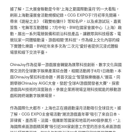
據了解，三大展會聯動是今年“上海之夏國際動漫月”的一大看點，
刷新上海動漫展會活動規模紀錄。CCG EXPO于7月初率先開幕，
帶來《詭秘之主》《戰雙帕彌什》等知名IP，以及桌游試玩、嘉賓
簽售、宅舞等互動體驗；7月中旬，BW在國家會展中心（上海）啟
動，展出一系列電競裝備和前沿科技產品，讓觀眾與科技極客、電
競玩家一同體驗動漫、游戲相關“黑科技”。作為線上文化內容的線
下實體化樂園，BW近年來多次為“二次元”愛好者提供沉浸式體驗
場景和線下交流平臺。
ChinaJoy作為從單一游戲展會轉變為匯聚科技創新、數字文化與國
際交流的全球數字娛樂產業綜合體，相關活動將于8月1日啟動。本
屆ChinaJoy緊扣科技命題，將首次設立“智慧娛樂機器人”展區，同
期舉辦ChinaJoy AIGC大會，發起“全球AI游戲開發者大賽”，探索
游戲與AI技術的深度融合，參展企業將現場呈現科技賦能的移動游
戲和跨終端數字娛樂場景。
作為國際化大都市，上海也正在通過動漫月活動吸引全球目光。據
了解，CCG EXPO主會場活動“潮流游戲嘉年華”吸引了來自日本、
菲律賓、墨西哥、法國、俄羅斯等國家和地區的480個參展方，“上
海國際桌面游戲精英賽”吸引近300家創意工作室的百余名桌面游戲