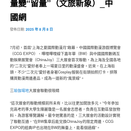
量變“留量”（文旅新象）_中
國網
發佈日期:
2025 年 8 月 8 日
7月初，首屆“上海之夏國際動漫月”啟幕，中國國際動漫游戲博覽會
（CCG EXPO）、嗶哩嗶哩線下嘉年華（BW）與中國國際數碼互
動娛樂展覽會（ChinaJoy）三大展會首次聯動，為上海及全國各地
的“二次元”愛好者奉上一場夏日里的動漫盛會。近來，在上海街
頭，不少“二次元”愛好者身著Cosplay服裝在街頭拍照打卡，排隊
購買動漫周邊產品，成為一道新的“風景線”。
三
瑜伽場地
大展會聯動很吸睛
“這次展會的聯動規模前所未有，比以往更加開放多元。”今年參加
完高考的準大學生陳麗瓊是一名展會志愿者，負責在互動區發放物
料、為游客導覽講解。最令她驚喜的是，三大展會的活動設計實現
了聯動互通，“在BW集章后能兌換ChinaJoy的限定周邊，CCG
EXPO的經典IP也出現在BW的舞臺上，能看個過癮”。