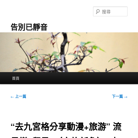
跳
至
搜
主
尋
要
告別已靜音
內
容
主
首頁
要
選
單
文
←
上一篇
下一篇
→
章
導
覽
“去九宮格分享動漫+旅游” 流