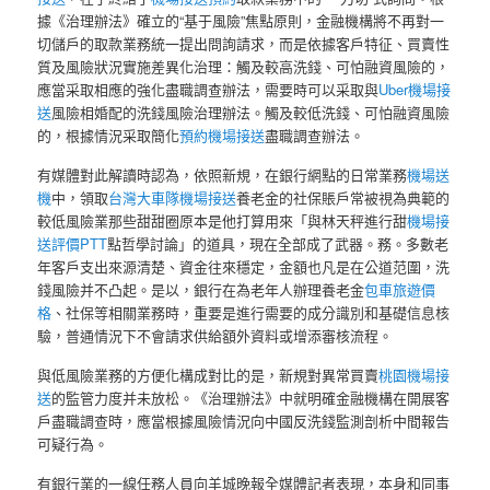
據《治理辦法》確立的“基于風險”焦點原則，金融機構將不再對一
切儲戶的取款業務統一提出問詢請求，而是依據客戶特征、買賣性
質及風險狀況實施差異化治理：觸及較高洗錢、可怕融資風險的，
應當采取相應的強化盡職調查辦法，需要時可以采取與
Uber機場接
送
風險相婚配的洗錢風險治理辦法。觸及較低洗錢、可怕融資風險
的，根據情況采取簡化
預約機場接送
盡職調查辦法。
有媒體對此解讀時認為，依照新規，在銀行網點的日常業務
機場送
機
中，領取
台灣大車隊機場接送
養老金的社保賬戶常被視為典範的
較低風險業那些甜甜圈原本是他打算用來「與林天秤進行甜
機場接
送評價PTT
點哲學討論」的道具，現在全部成了武器。務。多數老
年客戶支出來源清楚、資金往來穩定，金額也凡是在公道范圍，洗
錢風險并不凸起。是以，銀行在為老年人辦理養老金
包車旅遊價
格
、社保等相關業務時，重要是進行需要的成分識別和基礎信息核
驗，普通情況下不會請求供給額外資料或增添審核流程。
與低風險業務的方便化構成對比的是，新規對異常買賣
桃園機場接
送
的監管力度并未放松。《治理辦法》中就明確金融機構在開展客
戶盡職調查時，應當根據風險情況向中國反洗錢監測剖析中間報告
可疑行為。
有銀行業的一線任務人員向羊城晚報全媒體記者表現，本身和同事