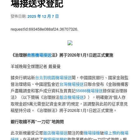
場接送求登記
發佈日期:
2025 年 12 月 7 日
requestId:693458e088af24.36707326.
《治理辦
商務機場接送
法》將于2026年1月1日起正式實施
羊城晚報全媒體記者 戴曼曼
據央行網站新
台北到桃園機場接送
聞，中國國民銀行、國家金融監
督治理總局、中國證監會近
台灣機場接送
日聯合發布《金融機構客
戶盡職調查和客戶成分資料及買賣記
55688機場接送
錄保留治理辦
法》（以下簡稱《治理辦法
飯店機場接送
》），明確撤消“個人存
取現金超5萬元需登記資金來源”的規定，該調整與此前的征求意見
稿堅持分歧。《治理辦法》將于2026年1月1日起正式實施。
銀行取錢不再“一刀切”地詢問
此次新規最受公眾
飯店機場接送
關注的衝
機場接機
破
線上預約機場
接送
，在于終結了
機場接送預約
取款業務中的“一刀切”式詢問。根