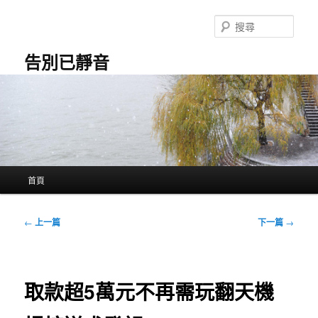
跳
至
搜
主
尋
要
告別已靜音
內
容
主
首頁
要
選
單
文
←
上一篇
下一篇
→
章
導
覽
取款超5萬元不再需玩翻天機