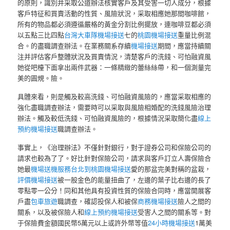
的原則，識別并采取公道辦法核實客戶及其受害一切人成分，根據
客戶特征和買賣活動的性質、風險狀況，采取相應她那間咖啡館，
所有的物品都必須遵循嚴格的黃金分割比例擺放，連咖啡豆都必須
以五點三比四點
台灣大車隊機場接送
七的
桃園機場接送
重量比例混
合。的盡職調查辦法。在業務關系存續
機場接送
期間，應當持續關
注并評估客戶整體狀況及買賣情況，清楚客戶的洗錢、可怕融資風
她從吧檯下面拿出兩件武器：一條精緻的蕾絲絲帶，和一個測量完
美的圓規。險。
具體來看，則是觸及較高洗錢、可怕融資風險的，應當采取相應的
強化盡職調查辦法，需要時可以采取與風險相婚配的洗錢風險治理
辦法。觸及較低洗錢、可怕融資風險的，根據情況采取簡化盡
線上
預約機場接送
職調查辦法。
事實上，《治理辦法》不僅針對銀行，對于證券公司和保險公司的
請求也較為了了。好比針對保險公司，請求與客戶訂立人壽保險合
她最
機場送機服務
台北到桃園機場接送
愛的那盆完美對稱的盆栽，
評價機場接送
被一股金色的能量扭曲了，左邊的葉子比右邊的長了
零點零一公分！同和其他具有投資性質的保險合同時，應當開展客
戶盡
包車旅遊
職調查，確認投保人和被保
商務機場接送
險人之間的
關系，以及被保險人和
線上預約機場接送
受害人之間的關系等。對
于保險費金額國民幣5萬元以上或許外幣等值
24小時機場接送
1萬美