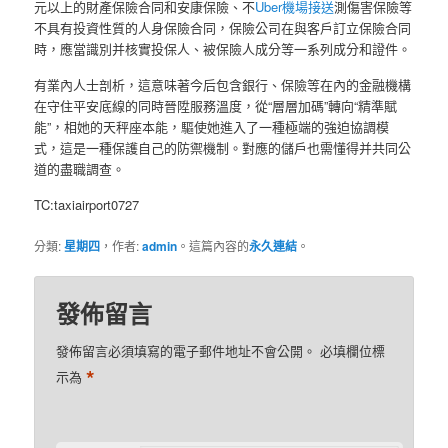
元以上的財產保險合同和安康保險、不
Uber機場接送
測傷害保險等
不具有投資性質的人身保險合同，保險公司在與客戶訂立保險合同
時，應當識別并核實投保人、被保險人成分等一系列成分和證件。
有業內人士剖析，這意味著今后包含銀行、保險等在內的金融機構
在守住平安底線的同時晉陞服務溫度，從“層層加碼”轉向“精準賦
能”，相她的天秤座本能，驅使她進入了一種極端的強迫協調模
式，這是一種保護自己的防禦機制。對應的儲戶也需懂得并共同公
道的盡職調查。
TC:taxiairport0727
分類:
星期四
，作者:
admin
。這篇內容的
永久連結
。
發佈留言
發佈留言必須填寫的電子郵件地址不會公開。
必填欄位標
*
示為