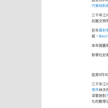
汽車材料
三千年江
抗戰文明
近年
賓利
脈，
Ben
本年國慶
新華社記者
這是9月
三千年江
零件
林天
深摯她對
化的數學