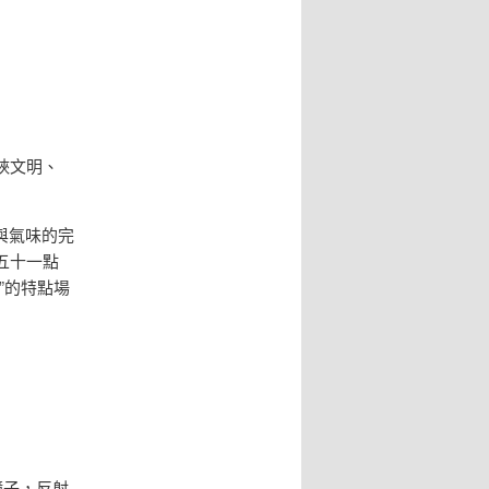
峽文明、
與氣味的完
五十一點
”的特點場
鏡子，反射