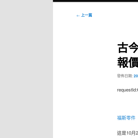
選
單
文
←
上一篇
章
導
覽
古今
報價
發佈日期:
20
requestId
福斯零件
這是10月