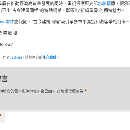
重慶在推動經濟高質量發展的同時，重視保護歷史記
水箱精
憶、傳承
出不少“古今建筑同框”的特點場景，彰顯出“新韻重慶”的獨特魅力。
oda零件
慶假期，“古今建筑同框”吸引眾多市平易近和游客爭相打卡
 陳誠 攝
follow7
，作者:
admin
。這篇內容的
永久連結
。
留言
*
須填寫的電子郵件地址不會公開。
必填欄位標示為
*