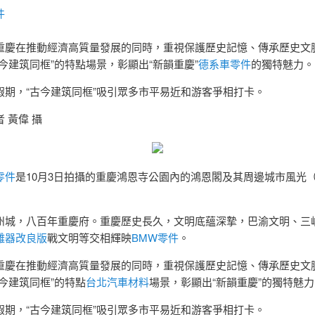
件
重慶在推動經濟高質量發展的同時，重視保護歷史記憶、傳承歷史文
今建筑同框”的特點場景，彰顯出“新韻重慶”
德系車零件
的獨特魅力。
假期，“古今建筑同框”吸引眾多市平易近和游客爭相打卡。
 黃偉 攝
零件
是10月3日拍攝的重慶鴻恩寺公園內的鴻恩閣及其周邊城市風光
州城，八百年重慶府。重慶歷史長久，文明底蘊深摯，巴渝文明、三
離器改良版
戰文明等交相輝映
BMW零件
。
重慶在推動經濟高質量發展的同時，重視保護歷史記憶、傳承歷史文
今建筑同框”的特點
台北汽車材料
場景，彰顯出“新韻重慶”的獨特魅力
假期，“古今建筑同框”吸引眾多市平易近和游客爭相打卡。