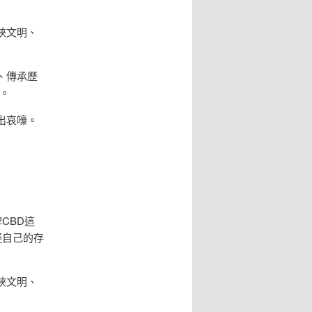
峽文明、
、傳承歷
。
出哀嚎。
CBD這
疑自己的存
峽文明、