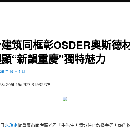
建筑同框彰OSDER奧斯德
顯“新韻重慶”獨特魅力
25 年 10 月 5 日
:68e205b15af677.31937278.
2日
水箱水
從重慶市南岸區老君「牛先生！請你停止散播金箔！你的