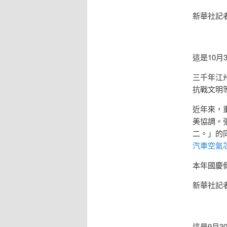
新華社記者
這是10
三千年江
抗戰文明
近年來，
美協調。
二。」的
汽車空氣
本年國慶
新華社記者
這是9月