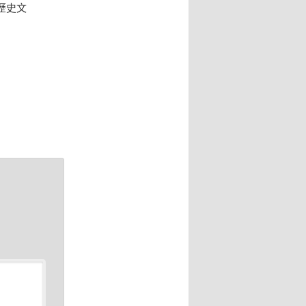
歷史文
。