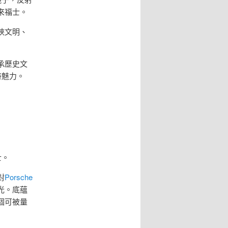
來福士。
峽文明、
承歷史文
特魅力。
。
士。
對
Porsche
光。底蘊
個可被量