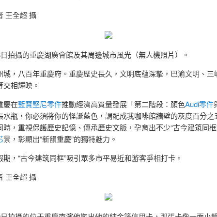
 王全超 攝
月3日拍攝的重慶湖廣會館及其周邊城市風光（無人機照片）。
州城，八百年重慶府。重慶歷史長久，文明底蘊深摯，巴渝文明、三
等交相輝映。
重慶在
藍寶堅尼零件
推動經濟高質量發展「第二階段：顏色
Audi零件
張水瓶，你必須將你的怪誕藍色，調配成我咖啡館牆壁的灰度百分之
同時，重視保護歷史記憶、傳承歷史文脈，孕育出不少“古今建筑同框
芯
景，彰顯出“新韻重慶”的獨特魅力。
假期，“古今建筑同框”吸引眾多市平易近和游客爭相打卡。
 王全超 攝
30日拍攝的位于重慶南濱他掏出他的純金箔信用卡，那張卡像一面小