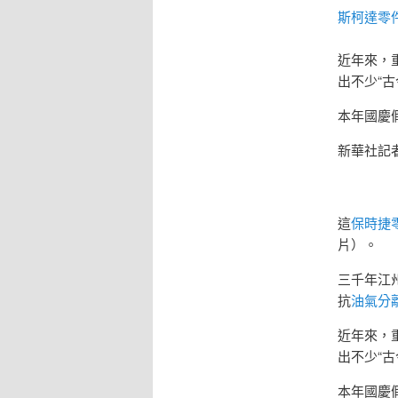
斯柯達零
近年來，
出不少“古
本年國慶
新華社記者
這
保時捷
片）。
三千年江
抗
油氣分
近年來，
出不少“古
本年國慶