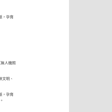
脈，孕育
（無人機照
峽文明、
脈，孕育
。