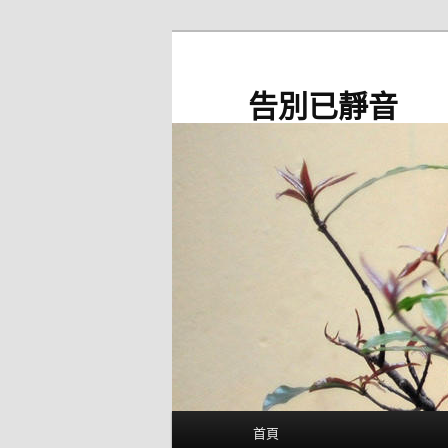
跳
至
主
告別已靜音
要
內
容
主
首頁
要