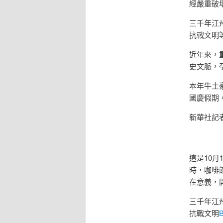
經嚴重破
三千年江
抗戰文明
近年來，
史文脈，
本年牛土
國慶假期
新華社記者
這是10
時，咖啡
在意義，
三千年江
抗戰文明