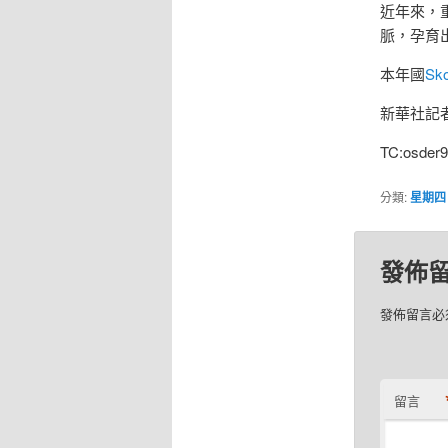
近年來，
脈，孕育
本年國
Sk
新華社記者
TC:osder9
分類:
星期四
發佈
發佈留言必
留言