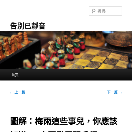
跳
至
搜
主
尋
要
告別已靜音
內
容
主
首頁
要
選
單
文
←
上一篇
下一篇
→
章
導
覽
圖解：梅雨這些事兒，你應該