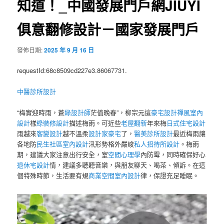
知道！_中國發展門戶網JIUYI
俱意翻修設計－國家發展門戶
發佈日期:
2025 年 9 月 16 日
requestId:68c8509cd227e3.86067731.
中醫診所設計
“梅實迎時雨，蒼
綠設計師
茫值晚春”，柳宗元這
豪宅設計
禪風室內
設計
樣
綠裝修設計
描述梅雨。可近些
老屋翻新
年來梅
日式住宅設計
雨越來
客變設計
越不溫柔
設計家豪宅
了，
醫美診所設計
最近梅雨讓
各地防
民生社區室內設計
汛形勢格外嚴峻
私人招待所設計
。梅雨
期，建議大家注意出行安全，室
空間心理學
內防霉，同時確保好心
退休宅設計
情，建議多聽聽音樂，與朋友聊天、喝茶、傾訴。在這
個特殊時節，生活要有規
商業空間室內設計
律，保證充足睡眠。