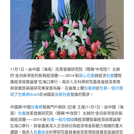
11月1日，由中國（海南）改革發展研究院（簡稱“中改院”）主辦
的“走向新常態的新興經濟體——2014’新
甜心花園
興經濟
包養
體智
庫經濟政策論壇”在海口舉行，南非人文科學研究委員會經濟表現
與發展部高級研究專家奧烏蘇，在論壇上闡
包養網
述
包養一個月價
錢
了
包養網dcard
非洲國家
長期包養
發展的需求。
中國網/中國
包養網
發展門戶網訊 (記者 王虔)11月1日，由中國（海
南）
包養
改革發展研究院（簡稱“中改院”）主辦的“走向新常態的新
興經濟體——2014’新
包養一個月價錢
興經濟體智庫經濟政策論壇”
在海口舉行，與會嘉賓深入交流研討與經濟增長新動力相關的重大
課題。南非人
包養妹
文科學研究委員會經濟表現與發展部高級研究