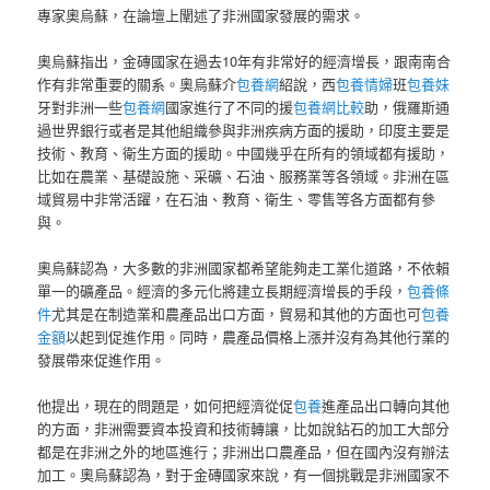
專家奧烏蘇，在論壇上闡述了非洲國家發展的需求。
奧烏蘇指出，金磚國家在過去10年有非常好的經濟增長，跟南南合
作有非常重要的關系。奧烏蘇介
包養網
紹說，西
包養情婦
班
包養妹
牙對非洲一些
包養網
國家進行了不同的援
包養網比較
助，俄羅斯通
過世界銀行或者是其他組織參與非洲疾病方面的援助，印度主要是
技術、教育、衛生方面的援助。中國幾乎在所有的領域都有援助，
比如在農業、基礎設施、采礦、石油、服務業等各領域。非洲在區
域貿易中非常活躍，在石油、教育、衛生、零售等各方面都有參
與。
奧烏蘇認為，大多數的非洲國家都希望能夠走工業化道路，不依賴
單一的礦產品。經濟的多元化將建立長期經濟增長的手段，
包養條
件
尤其是在制造業和農產品出口方面，貿易和其他的方面也可
包養
金額
以起到促進作用。同時，農產品價格上漲并沒有為其他行業的
發展帶來促進作用。
他提出，現在的問題是，如何把經濟從促
包養
進產品出口轉向其他
的方面，非洲需要資本投資和技術轉讓，比如說鉆石的加工大部分
都是在非洲之外的地區進行；非洲出口農產品，但在國內沒有辦法
加工。奧烏蘇認為，對于金磚國家來說，有一個挑戰是非洲國家不