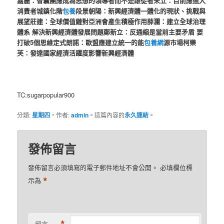
嘉麗：智囊團應成為思想的領導者而不是跟從者
宋立：目前應進入
消費者城鎮化階
包養
段
景朝陽：新興經濟體一體化的現狀、挑戰與
展望
莊建：全球價值鏈對亞洲會產生積極作用
薛瀾：建立全球治理
體系 解決新興經濟體發展問題
鄭新立：反通縮是當前主要矛盾 要
打破5個思維定式
朗諾：歐盟應建立統一的能
包養網
源市場
柯樂
芙：發達國家經濟活躍度影響新興經濟體
TC:sugarpopular900
分類:
星期四
，作者:
admin
。這篇內容的
永久連結
。
發佈留言
發佈留言必須填寫的電子郵件地址不會公開。
必填欄位標
*
示為
留言