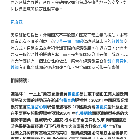
同的區域之間進行合作。金磚國家如何保證在這些地區的安全，如
何促進區域的穩定性很重要。
包養妹
奧烏蘇最后提出，非洲國家不喜歡西方國家干預主義的援助。金磚
國家都有不同的利益，必
包養一個月價錢
須改變與非洲的
包養網
交
流方式，促進食品安全和非洲實際的經濟發展。在這方面，非洲需
要有一個綜合性的援助方案，而不是各個國家分別去做。所以，非
洲大陸應該有一個綜合性的做法，應當在經濟發展合作
甜心寶貝包
養網
方面與金磚國家應該加強合作，把金磚國家當作一個實體。
相關閱讀：
遲福林：“十三五”應提高服務貿
包養網
易比重
中國由工業大國走向
服務業大國的趨勢正在形成
包養合約
遲福林：2020年中國服務業規
模有望實
包養甜心網
現倍增
遲福林：中國經濟轉
包養網
型升級正處
在重要歷史拐點
遲福林預測2020年中
包養網站
國經濟轉型升級的大
趨勢
李國梁：建成現代化國家 根本在于全面深化改革
海南國際旅
游島提振海南經濟 但下行風險加大
海南著力打造2
包養
1世紀海上
絲綢之路的南海基地
艾森布萊特：新興經濟體如何駕馭金融怪獸
司