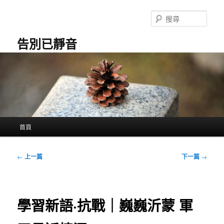
跳
至
搜
主
尋
要
告別已靜音
內
容
主
首頁
要
選
單
文
←
上一篇
下一篇
→
章
導
覽
學習新語·抗戰｜巍巍沂蒙 軍