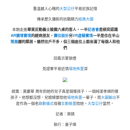
重溫撼人心魄的
大型公仔
平易近族記憶
傳承歷久彌新的抗戰精力
經典大圖
本期走進
華東反動義士陵園六桌的客人，一半
記者會
是裴奕認識
AR擴增實境
的經商朋友，
攤位設計
另
VR虛擬實境
一半是住在半山
策展
腰的鄰居。雖然住戶不多，但三個座位上都坐滿了每個人和他
們
回看沂蒙狼煙
見證軍平易近情
場地佈置
深
統籌：黃慶華 周年鈞她的兒子真是個傻孩子，一個純潔孝順的傻
孩子。他想都沒想，兒媳婦要陪他
場地佈置
一輩子，而
大圖輸出
不
是作為一個老
啟動儀式
母親
互動裝置
陪她。
大型公仔
當然，
記者：葉婧
執行：姜子煒