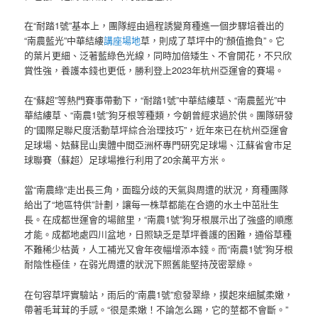
在“耐踏1號”基本上，團隊經由過程誘變育種進一個步驟培養出的
“南農藍光”中華結縷
講座場地
草，則成了草坪中的“顏值擔負”。它
的葉片更細、泛著藍綠色光線，同時加倍矮生、不會開花，不只欣
賞性強，養護本錢也更低，勝利登上2023年杭州亞運會的賽場。
在“蘇超”等熱門賽事帶動下，“耐踏1號”中華結縷草、“南農藍光”中
華結縷草、“南農1號”狗牙根等種類，今朝曾經求過於供。團隊研發
的“國際足聯尺度活動草坪綜合治理技巧”，近年來已在杭州亞運會
足球場、姑蘇昆山奧體中間亞洲杯專門研究足球場、江蘇省會市足
球聯賽（蘇超）足球場推行利用了20余萬平方米。
當“南農綠”走出長三角，面臨分歧的天氣與周遭的狀況，育種團隊
給出了“地區特供”計劃，讓每一株草都能在合適的水土中茁壯生
長。在成都世運會的場館里，“南農1號”狗牙根展示出了強盛的順應
才能。成都地處四川盆地，日照缺乏是草坪養護的困難，通俗草種
不難稀少枯黃，人工補光又會年夜幅增添本錢。而“南農1號”狗牙根
耐陰性極佳，在弱光周遭的狀況下照舊能堅持茂密翠綠。
在句容草坪實驗站，雨后的“南農1號”愈發翠綠，摸起來細膩柔嫩，
帶著毛茸茸的手感。“很是柔嫩！不論怎么踢，它的莖都不會斷。”