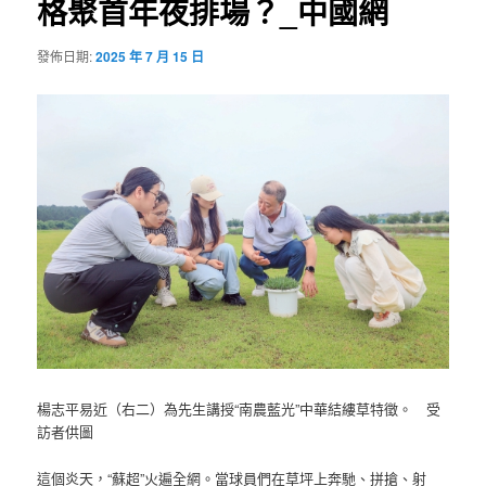
格聚首年夜排場？_中國網
發佈日期:
2025 年 7 月 15 日
楊志平易近（右二）為先生講授“南農藍光”中華結縷草特徵。 受
訪者供圖
這個炎天，“蘇超”火遍全網。當球員們在草坪上奔馳、拼搶、射