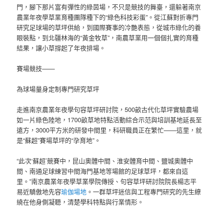
門，腳下那片富有彈性的綠茵場，不只是競技的舞臺，還躲著南京
農業年夜學草業育種團隊種下的“綠色科技彩蛋”。從江蘇對折專門
研究足球場的草坪供給，到國際賽事的冷艷表態，從城市綠化的養
眼裝點，到北疆林海的“黃金牧草”，南農草業用一個個扎實的育種
結果，讓小草撐起了年夜排場。
賽場競技——
為球場量身定制專門研究草坪
走進南京農業年夜學句容草坪研討院，500畝古代化草坪實驗農場
如一片綠色陸地，1700畝草地特點活動綜合示范與培訓基地延長至
遠方，3000平方米的研發中間里，科研職員正在繁忙——這里，就
是“蘇超”賽場草坪的“孕育地”。
“此次‘蘇超’競賽中，昆山奧體中間、淮安體育中間、鹽城奧體中
間、南通足球練習中間海門基地等場館的足球草坪，都來自這
里。”南京農業年夜學草業學院傳授、句容草坪研討院院長楊志平
易近驕傲地先容
瑜伽場地
。一群草坪迷信與工程專門研究的先生繚
繞在他身側凝聽，清楚學科特點與行業情形。