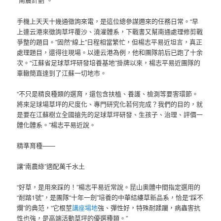
手機上天天十幾通徵詢來電，是這位總參謀邇來的任務日常。“早
上連云港來徵詢草坪覆沙、澆灌體系，下戰書又幫南通處理修剪戰
爭整的題目。”固然“線上”日程相當繁忙，但楊志平易近坦言，真正
處理題目，還得往現場。以連云港為例，他和團隊前后已跑了十余
次。“江蘇省足球草坪研發培養基地”掛牌以來，楊志平易近團隊的
車轍簡直達到了江蘇一切地市。
“不只是精良種類的選育，還包含扶植、養護、檢測等要害環節。
將來足球場草坪的尺度化、專門研究化若何完成？我們的目的，就
是要在江蘇樹立全國搶先的足球草坪研發、生孩子、治理、評價一
體化體系。”楊志平易近說。
精準育種——
讓“南農綠”適配萬千水土
“好草，是用來踩的！”楊志平易近常說。昆山奧體中間指定選用的
“耐踏1號”，是團隊“十年一劍”培養的中華結縷草新品系，恰是“踩不
爛”的典范，“它根莖
講座場地
強、彈性好，特殊耐蹂躪，病蟲害抗
性也強，是高端活動草坪的優選種類。”