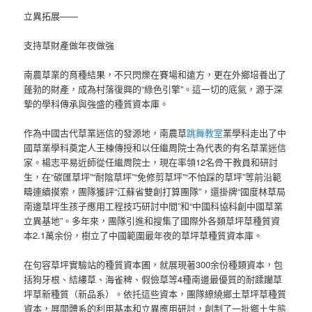
立異拓展——
支持草財產做年夜做強
南農草業的育種結果，不只閃爍在賽場和遠方，更在外鄉培養出了
蓬勃的財產，成為村落復興的“綠色引擎”。這一切的底氣，源于深
摯的學科傳承與強盛的種質資本庫。
作為中國古代草業迷信的發源地，南農草
跳舞教室
業學科走出了中
國草業學科奠定人王棟傳授和以任繼周院士為代表的有名草業迷信
家。楊志平易近師從任繼周院士，現在率領12名骨干教員和研討
生，在“碳匯草坪”“耐陰草坪”“免修剪草坪”“不怕踩的草坪”等前沿範
疇連續摸索，團隊獲評“江蘇省雙創打算團隊”，還掛牌“國度林草局
南邊草坪生孩子應用工程技巧研討中間”和“中國科協科創中國草業
立異基地”。多年來，團隊引進和搜集了國際外各類草坪草種質資
本2.1萬余份，樹立了中國範圍最年夜的草坪草種質資本庫。
在句容草坪實驗站的種質資本圃，就展現著300余份種類資本，包
括狗牙根、結縷草、海雀稗、假儉草等4種南邊最優質的耐蹂躪草
坪草新種質（新品系）。依托這些資本，團隊繚繞鄉土草坪草種質
資本，展開體系的利用基本和立異應用研討，創制了一批鄉土生態