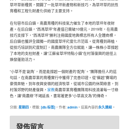
草坪草新種質，開闢了一批草坪新產物和新技巧，為草坪草的抗性
育種和工程化財產化供給了主要支持。
在句容市后白鎮，南農育種的科技氣力催生了本地的草坪年夜財
產。在后白鎮，“西馮草坪”年產值已衝破10億元，2019年，在南農
技巧支撐下，“西馮草坪”勝利注冊國度地輿標志所有人全體商標，
后白鎮也獲評全國獨一的國度草坪尺度化示范區。從育種到蒔植，
從技巧培訓到尺度制訂，南農團隊全方位賦能，讓一株株小草撐起
了本地的支柱財產，讓“江蘇省草坪特點小鎮”在村落復興的途徑上
煥發蓬勃活力。
“小草不是‘副角’，而是能撐起一個財產的‘配角’。”團隊擔任人的這
句話，在南農草業的育種實行中獲得了完善印證。從“蘇超”賽場的
豪情奔馳，到年夜興安嶺的經濟牧草，從城市公園的休閑綠意，到
村落郊野的財產復興，
家教
南農草業育種團隊用科技澆灌每一寸綠
色，讓“南農綠”不竭延長，書寫著更多“小草高文為”的傳奇。
分類:
星期四
，標籤:
[db:标签]
，作者:
admin
。這篇內容的
永久連結
。
發佈留言