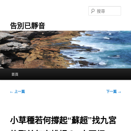
跳
至
搜
主
尋
要
告別已靜音
內
容
主
首頁
要
選
單
文
←
上一篇
下一篇
→
章
導
覽
小草種若何撐起“蘇超”找九宮