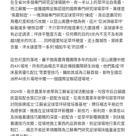
在全省30多個專門研究足球場館中，有一半以上的草坪出自南農，
而江蘇獨一一座獲國際足聯認證的國際專門研究球場草坪，異樣是
“南農制造”。一塊頂級專門研究足球草坪的“煉成”，背后是嚴苛的
育種尺度和技巧攻關。以昆山奧體中間為例，這片“亞洲頂級草坪”
躲著諸多“硬核目標”：不只草坪的程度牽引力要達標，滾球速率也
有必定請求；坪床平整度方面，任何標的目的3米內不克不及有跨
越3厘米的坑洼……同時還要知足草坪硬度、泥土酸堿性、葉綠素
含量、滲水速度等一系列“細如牛毛”的目標。
這些尺度的落地，離不開南農育種團隊多年的鉆研。昆山奧體中間
的4片場地，所有的由楊志平易近傳授團隊師生扶植，他們集成“坪
床基質優化配比”等要害技巧，輔助其成為江蘇首個、昔時全國亞
洲杯40余片場地中獨一一個國際足聯認證場地。
2024年，南京農業年夜學與江蘇省足球活動協會、句容市后白鎮國
民當局配合簽訂計謀一起配合協定，在南京農業年夜學句容草坪研
討院掛牌成立“江蘇省足球草坪研發培養基地”，聘任楊志平易近作
為總參謀，推進在足球場草坪新種類、新技巧、新利用、新業態以
及扶植養護技巧範疇的深度一起配合。從草坪新種類選育，到扶植
養護技巧攻關；從場地施工東西的品質檢測，到足球場地行業尺度
制訂……楊志平易近率領團隊為江蘇專門研究足球場扶植量身定制
“南農計劃”。