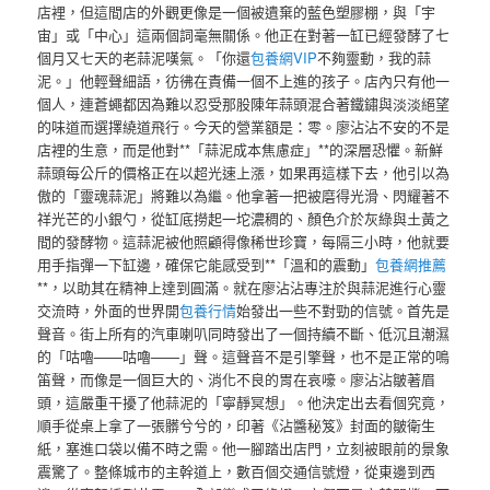
店裡，但這間店的外觀更像是一個被遺棄的藍色塑膠棚，與「宇
宙」或「中心」這兩個詞毫無關係。他正在對著一缸已經發酵了七
個月又七天的老蒜泥嘆氣。「你還
包養網VIP
不夠靈動，我的蒜
泥。」他輕聲細語，彷彿在責備一個不上進的孩子。店內只有他一
個人，連蒼蠅都因為難以忍受那股陳年蒜頭混合著鐵鏽與淡淡絕望
的味道而選擇繞道飛行。今天的營業額是：零。廖沾沾不安的不是
店裡的生意，而是他對**「蒜泥成本焦慮症」**的深層恐懼。新鮮
蒜頭每公斤的價格正在以超光速上漲，如果再這樣下去，他引以為
傲的「靈魂蒜泥」將難以為繼。他拿著一把被磨得光滑、閃耀著不
祥光芒的小銀勺，從缸底撈起一坨濃稠的、顏色介於灰綠與土黃之
間的發酵物。這蒜泥被他照顧得像稀世珍寶，每隔三小時，他就要
用手指彈一下缸邊，確保它能感受到**「溫和的震動」
包養網推薦
**，以助其在精神上達到圓滿。就在廖沾沾專注於與蒜泥進行心靈
交流時，外面的世界開
包養行情
始發出一些不對勁的信號。首先是
聲音。街上所有的汽車喇叭同時發出了一個持續不斷、低沉且潮濕
的「咕嚕——咕嚕——」聲。這聲音不是引擎聲，也不是正常的鳴
笛聲，而像是一個巨大的、消化不良的胃在哀嚎。廖沾沾皺著眉
頭，這嚴重干擾了他蒜泥的「寧靜冥想」。他決定出去看個究竟，
順手從桌上拿了一張髒兮兮的，印著《沾醬秘笈》封面的皺衛生
紙，塞進口袋以備不時之需。他一腳踏出店門，立刻被眼前的景象
震驚了。整條城市的主幹道上，數百個交通信號燈，從東邊到西