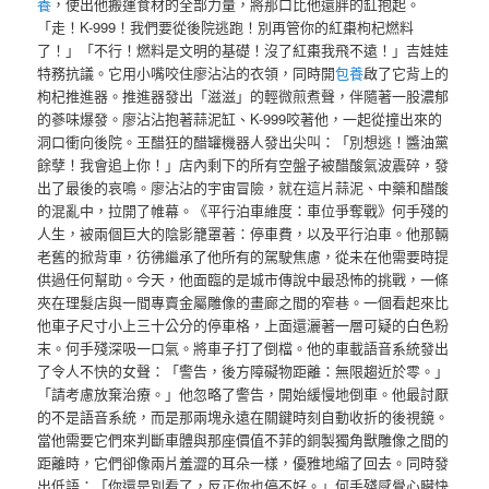
養
，使出他搬運食材的全部力量，將那口比他還胖的缸抱起。
「走！K-999！我們要從後院逃跑！別再管你的紅棗枸杞燃料
了！」「不行！燃料是文明的基礎！沒了紅棗我飛不遠！」吉娃娃
特務抗議。它用小嘴咬住廖沾沾的衣領，同時開
包養
啟了它背上的
枸杞推進器。推進器發出「滋滋」的輕微煎煮聲，伴隨著一股濃郁
的蔘味爆發。廖沾沾抱著蒜泥缸、K-999咬著他，一起從撞出來的
洞口衝向後院。王醋狂的醋罐機器人發出尖叫：「別想逃！醬油黨
餘孽！我會追上你！」店內剩下的所有空盤子被醋酸氣波震碎，發
出了最後的哀鳴。廖沾沾的宇宙冒險，就在這片蒜泥、中藥和醋酸
的混亂中，拉開了帷幕。《平行泊車維度：車位爭奪戰》何手殘的
人生，被兩個巨大的陰影籠罩著：停車費，以及平行泊車。他那輛
老舊的掀背車，彷彿繼承了他所有的駕駛焦慮，從未在他需要時提
供過任何幫助。今天，他面臨的是城市傳說中最恐怖的挑戰，一條
夾在理髮店與一間專賣金屬雕像的畫廊之間的窄巷。一個看起來比
他車子尺寸小上三十公分的停車格，上面還灑著一層可疑的白色粉
末。何手殘深吸一口氣。將車子打了倒檔。他的車載語音系統發出
了令人不快的女聲：「警告，後方障礙物距離：無限趨近於零。」
「請考慮放棄治療。」他忽略了警告，開始緩慢地倒車。他最討厭
的不是語音系統，而是那兩塊永遠在關鍵時刻自動收折的後視鏡。
當他需要它們來判斷車體與那座價值不菲的銅製獨角獸雕像之間的
距離時，它們卻像兩片羞澀的耳朵一樣，優雅地縮了回去。同時發
出低語：「你還是別看了，反正你也停不好。」何手殘感覺心臟快