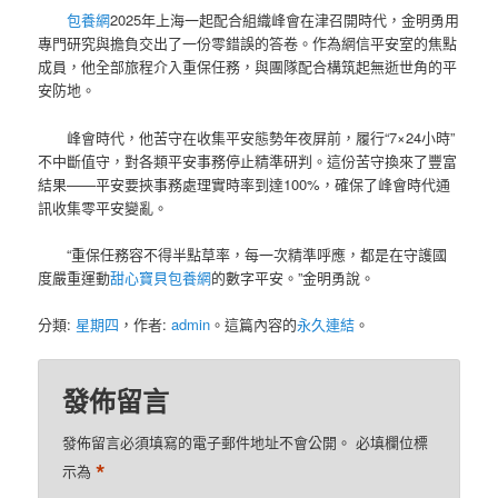
包養網
2025年上海一起配合組織峰會在津召開時代，金明勇用
專門研究與擔負交出了一份零錯誤的答卷。作為網信平安室的焦點
成員，他全部旅程介入重保任務，與團隊配合構筑起無逝世角的平
安防地。
峰會時代，他苦守在收集平安態勢年夜屏前，履行“7×24小時”
不中斷值守，對各類平安事務停止精準研判。這份苦守換來了豐富
結果——平安要挾事務處理實時率到達100%，確保了峰會時代通
訊收集零平安變亂。
“重保任務容不得半點草率，每一次精準呼應，都是在守護國
度嚴重運動
甜心寶貝包養網
的數字平安。”金明勇說。
分類:
星期四
，作者:
admin
。這篇內容的
永久連結
。
發佈留言
發佈留言必須填寫的電子郵件地址不會公開。
必填欄位標
*
示為