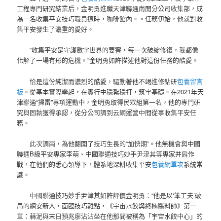
工程專門研究結業后，金明勇進職天津聯通南開分公司收集部，成
為一名收集平安技巧職員這時，咖啡館內。。任務伊始，他就對收
集平安發生了濃重的愛好。
“收集平安是守護數字世界的要害，每一次破綻修復，我都像
化解了一場有形的危機。”金明勇如許描述他對這份任務的酷愛。
恰是這份純潔而濃烈的酷愛，驅動著他不竭進修鉆研
包養留言
板
。從基本實際學起，在實行中穩紮穩打，筑牢基礎。在2021年天
津聯通“掃雷”專項運動中，金明勇取得民眾組第一名，他的專門研
究與固執獲得承認，從分公司調到云網運營中間從事收集平安任
務。
此次調崗，為他翻開了技巧生長的“加快期”。他無機會與中國
聯通B級平安專家李萌、中國聯通技巧妙手尹津其等專家并肩作
戰，在他們的悉心領導下，體系地深耕收集平安
包養網單次
系統常
識。
中國聯通技巧妙手尹津其如許評價金明勇：“他是以‘笨工夫’破
局的網安新人，面臨技巧難點，《宇宙水餃與終極醬料師》第一
章：蒜泥與末日預兆廖沾沾坐在他那間被稱為「宇宙水餃中心」的