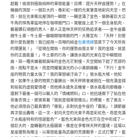
超載！檢測到極致純粹的單戀能量！目標：提升天秤座運勢！」在
機器的頂部，一個巨大的、像彩虹一樣的光束筆直地射向天空。然
而，就在光束衝出屋頂的一瞬間，一輛塗滿了金色、裝飾著巨大公
牛角的悍馬車猛地停在咖啡館門口。駕駛座上走下一個全身肌肉、
戴著鑽石項圈的男人，那人正是林天秤的狂熱追求者——金牛座霸
總牛土豪。牛土豪一腳踢開咖啡館的門，大聲宣布：「天秤！別管
那什麼負運勢！我已經用一百噸的純金
包養情婦
箔買下了今天所有
的壞運氣！」「從現在開始，你的運勢由我主宰！我的金錢，就是
你的正面能量！」牛土豪的行為，讓張水瓶的光束在空中瞬間扭
曲，與一種夾雜著銅臭味的金色光芒對撞。天空開始下起了荒謬的
雨。雨點不是水，而是閃耀著淚光的小小黃銅齒輪。「不行！金牛
座的物質力量太強了！我的單戀被汙染了！」張水瓶大喊。他知
道，如果牛土豪的物質力量勝出，林天秤將會被困在一個充滿金錢
和俗氣的虛假愛情裡，而他將永遠失去機會。張水瓶看向那機器，
還剩下最後一個可以輸入的「情緒燃料」口。他迅速撕下了貼在他
背後衣領上，那張寫著「我就是個單戀傻瓜」的標籤，丟了進去。
他必須用自己最真實的「傻氣」去對抗金牛座的「霸氣」！調節器
再次發出轟鳴，這一次，射向天空的光束不再是彩虹色，而是充滿
了水瓶座特有的怪誕藍色**。藍色光束與金色光芒在空中形成了一
個巨大的、旋轉著的太極圖案，像是在爭奪林天秤的靈魂。這場以
星座運勢為賭注、以單戀能量為武器的荒唐戰爭，正式打響了。藍