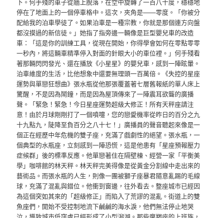
下。何手殘的車子從牆上脫落，在空中旋轉了一百八十度，穩穩地
停在了地面上的一個停車格中。這次，夾角是——零度。「你被分
配給我的泊車學徒了。如果泊車是一種宗教，你就是那個連方向盤
都沒摸過的新信徒。」她指了指旁邊一輛像是巨型嬰兒車的改造
車：「這是你的訓練工具，從現在開始，你得學會如何在零點零零
一秒內，將這輛車精準停入對面的針眼大小的車位裡。」何手殘看
著那輛閃閃發光、還在播放《小星星》的嬰兒車，感到一陣眩暈。
泊車維度的生活，比他想象中還要無理頭一百萬倍。《失控的星座
運勢與單戀狂想曲》張水瓶從他那張覆蓋著七層舊報紙的單人床上
驚醒，不是因為鬧鐘，而是因為屋頂傳來了一陣震耳欲聾的廣播
聲。「緊急！緊急！今日星座運勢超級大修正！所有天秤座請注
意！由於月球剛剛打了一個噴嚏，您的戀愛機率從昨日的百分之九
十九點九，陡降至負百分之八十七！」廣播員的聲音聽起來像是一
個正在經歷中年危機的雙子座，充滿了戲劇性的絕望。張水瓶，一
個典型的水瓶座，立刻感到一陣恐慌，這是他患有「星座預報壓力
症候群」後的標準反應。他單戀著住在隔壁棟、經營一家「平衡美
學」咖啡館的林天秤。林天秤完美得像是從黃金分割線中走出來的
藝術品。而張水瓶的人生，則像一團被獅子座暴君隨意亂踢的毛線
球，充滿了混亂與錯位。他衝到窗邊，往外看去。整座城市已經因
為這個突如其來的「超級修正」而陷入了荒謬的混亂。街道上的雙
魚座們，開始不受控制地流下鹹鹹的海水淚，他們無法停止地哭
泣，導致城市低窪處已經形成了小型潟湖。那些摩羯座的上班族，