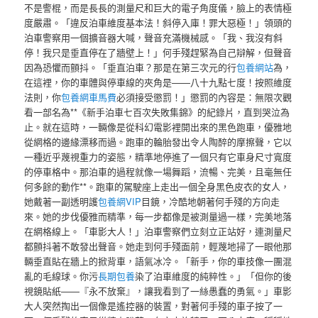
不是警棍，而是長長的測量尺和巨大的電子角度儀，臉上的表情極
度嚴肅。「違反泊車維度基本法！斜停入庫！罪大惡極！」領頭的
泊車警察用一個擴音器大喊，聲音充滿機械感。「我、我沒有斜
停！我只是垂直停在了牆壁上！」何手殘趕緊為自己辯解，但聲音
因為恐懼而顫抖。「垂直泊車？那是在第三次元的行
包養網站
為，
在這裡，你的車體與停車線的夾角是——八十九點七度！按照維度
法則，你
包養網車馬費
必須接受懲罰！」懲罰的內容是：無限次觀
看一部名為**《新手泊車七百次失敗集錦》的紀錄片，直到哭泣為
止。就在這時，一輛像是從科幻電影裡開出來的黑色跑車，優雅地
從網格的邊緣漂移而過。跑車的輪胎發出令人陶醉的摩擦聲，它以
一種近乎蔑視重力的姿態，精準地停進了一個只有它車身尺寸寬度
的停車格中。那泊車的過程就像一場舞蹈，流暢、完美，且毫無任
何多餘的動作**。跑車的駕駛座上走出一個全身黑色皮衣的女人，
她戴著一副透明護
包養網VIP
目鏡，冷酷地朝著何手殘的方向走
來。她的步伐優雅而精準，每一步都像是被測量過一樣，完美地落
在網格線上。「車影大人！」泊車警察們立刻立正站好，連測量尺
都顫抖著不敢發出聲音。她走到何手殘面前，輕蔑地掃了一眼他那
輛垂直貼在牆上的掀背車，語氣冰冷。「新手，你的車技像一團混
亂的毛線球。你污
長期包養
染了泊車維度的純粹性。」「但你的後
視鏡貼紙——『永不放棄』，讓我看到了一絲愚蠢的勇氣。」車影
大人突然掏出一個像是遙控器的裝置，對著何手殘的車子按了一