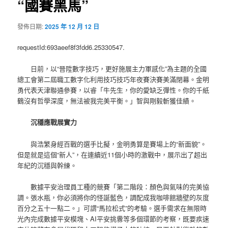
“國賽黑馬”
發佈日期:
2025 年 12 月 12 日
requestId:693aeef8f3fdd6.25330547.
日前，以“晉陞數字技巧，更好施展主力軍感化”為主題的全國
總工會第二屆職工數字化利用技巧技巧年夜賽決賽美滿閉幕。金明
勇代表天津聯通參賽，以睿「牛先生，你的愛缺乏彈性。你的千紙
鶴沒有哲學深度，無法被我完美平衡。」智與剛毅斬獲佳績。
沉穩應戰展實力
與浩繁身經百戰的選手比擬，金明勇算是賽場上的“新面貌”。
但是就是這個“新人”，在連續近11個小時的激戰中，展示出了超出
年紀的沉穩與幹練。
數據平安治理員工種的競賽「第二階段：顏色與氣味的完美協
調。張水瓶，你必須將你的怪誕藍色，調配成我咖啡館牆壁的灰度
百分之五十一點二。」可謂“馬拉松式”的考驗。選手需求在無限時
光內完成數據平安模塊、AI平安挑釁等多個環節的考察，既要疾速