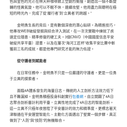
色與金色的光芒在林天秤咖啡館上空劇烈衝撞，創造出一個不斷旋
轉的怪異氣旋。他可以不眠不休，連續攻堅。他用盡力與聰明在極
短的時光內，完成了從‘履行者’到‘立異者’的跨越。”
金明勇生長的背后，是有數個深夜的潛心鉆研。為精進技巧，
他專攻WEB破綻發掘與綜合滲入測試，在一次次實戰中練就了疾
速定位隱患、精準修復的硬工夫。3個CNVD（中國國度信息平安
破綻共享平臺）證書，以及在屢次“海河工匠杯”收集平安比賽中斬
獲前三名的成就，都是他專門研究才能的無力佐證。
從守護者到賦能者
在日常任務中，金明勇不只是一位嚴謹的守護者，更是一位勇
于立異的摸索者。
面臨4A體系發生的海量日志，傳統的人工剖析方法效力低下
且不難漏掉。金明勇積極投身科創實行
包養網
，自立開闢了4A日
志聚合剖析審計利用平臺，立異性地完成了4A日志的智能剖析。
這一立異不只極年夜晉陞了平安審計的效力和精準度，更標志著天
津聯通在平安運營智能化、主動化方面邁出了堅實一個步驟，真正
做到了“人防”與“技防”的無機聯合。