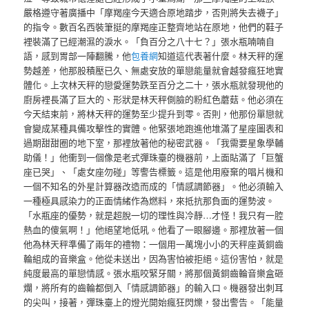
嚴格遵守著廣播中「摩羯座今天適合原地踏步，否則將失去襪子」
的指令。數百名西裝筆挺的摩羯座正整齊地站在原地，他們的鞋子
裡裝滿了已經潮濕的淚水。「負百分之八十七？」張水瓶喃喃自
語，感到胃部一陣翻騰，他
包養網
知道這代表著什麼。林天秤的運
勢越差，他那股積壓已久、無處安放的單戀能量就會越發瘋狂地實
體化。上次林天秤的戀愛運勢跌至百分之二十，張水瓶就發現他的
廚房裡長滿了巨大的、形狀是林天秤側臉的粉紅色蘑菇。他必須在
今天結束前，將林天秤的運勢至少提升到零。否則，他那份單戀就
會變成某種具備攻擊性的實體。他緊張地跑進他堆滿了星座圖表和
過期甜甜圈的地下室，那裡放著他的秘密武器。「我需要星象學輔
助儀！」他衝到一個像是老式彈珠臺的機器前，上面貼滿了「巨蟹
座已哭」、「處女座勿碰」等警告標籤。這是他用廢棄的唱片機和
一個不知名的外星計算器改造而成的「情感調節器」。他必須輸入
一種極具感染力的正面情緒作為燃料，來抵抗那負面的運勢波。
「水瓶座的優勢，就是超脫一切的理性與冷靜…才怪！我只有一腔
熱血的傻氣啊！」他絕望地低吼。他看了一眼腳邊。那裡放著一個
他為林天秤準備了兩年的禮物：一個用一萬塊小小的天秤座黃銅齒
輪組成的音樂盒。他從未送出，因為害怕被拒絕。這份害怕，就是
純度最高的單戀情感。張水瓶咬緊牙關，將那個黃銅齒輪音樂盒砸
爛，將所有的齒輪都倒入「情感調節器」的輸入口。機器發出刺耳
的尖叫，接著，彈珠臺上的燈光開始瘋狂閃爍，發出警告。「能量