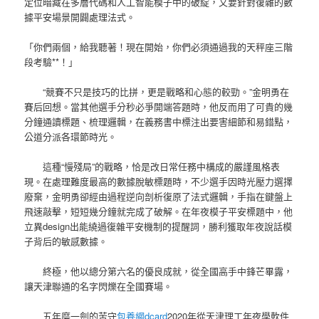
定位暗藏在多層代碼和人工智能模子中的破綻，又要針對復雜的數
據平安場景開闢處理法式。
「你們兩個，給我聽著！現在開始，你們必須通過我的天秤座三階
段考驗**！」
“競賽不只是技巧的比拼，更是戰略和心態的較勁。”金明勇在
賽后回想。當其他選手分秒必爭開端答題時，他反而用了可貴的幾
分鐘通讀標題、梳理邏輯，在義務書中標注出要害細節和易錯點，
公道分派各環節時光。
這種“慢殘局”的戰略，恰是改日常任務中構成的嚴謹風格表
現。在處理難度最高的數據脫敏標題時，不少選手因時光壓力選擇
廢棄，金明勇卻經由過程逆向剖析復原了法式邏輯，手指在鍵盤上
飛速敲擊，短短幾分鐘就完成了破解。在年夜模子平安標題中，他
立異design出能繞過復雜平安機制的提醒詞，勝利獲取年夜說話模
子背后的敏感數據。
終極，他以總分第六名的優良成就，從全國高手中鋒芒畢露，
讓天津聯通的名字閃爍在全國賽場。
五年磨一劍的苦守
包養網dcard
2020年從天津理工年夜學軟件