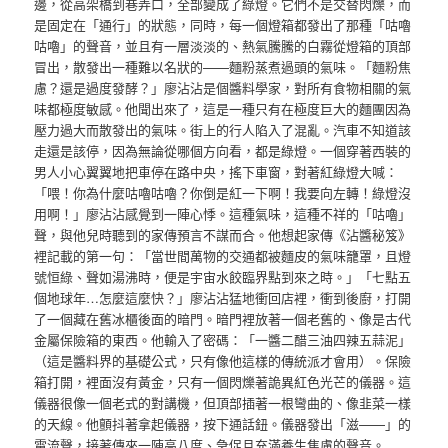
邊，從高架橋到巷弄口，全部變成了綠燈。它們不是交替閃爍，而
是固定在「通行」的狀態，同時，每一個燈箱都發出了那種「咕嚕
咕嚕」的聲音，並且有一層淡淡的、熱氣騰騰的白霧從燈箱的頂部
冒出，散發出一種難以名狀的——麵粉蒸煮過頭的氣味。「麵粉焦
慮？還是過度發酵？」廖沾沾是個醬料學家，對所有食物相關的氣
味都極度敏感。他聞出來了，這是一種只有在極度巨大的麵團因為
壓力過大而散發出的氣味。街上的行人陷入了混亂。汽車不知道該
走還是該停，因為無論從哪個方向看，都是綠燈。一個穿著西裝的
男人小心翼翼地把車停在路中央，搖下車窗，對著紅綠燈大喊：
「喂！你為什麼咕嚕咕嚕？你倒是紅一下啊！我要向左轉！綠燈沒
用啊！」廖沾沾感覺到一陣心悸。這種氣味，這種不祥的「咕嚕」
聲，與他兒時聽到的家傳預言不謀而合。他想起家傳《沾醬秘笈》
裡記載的第一句：「當世間萬物的交通都被麵皮的氣味籠罩，且燈
號恒綠、聲如湯沸時，便是宇宙水餃臨界點到來之時。」「七點五
個地球年…怎麼這麼快？」廖沾沾猛地衝回店裡，衝到後廚，打開
了一個藏在舊冰櫃後面的暗門。暗門裡放著一個老舊的、像是古代
金屬保險箱的東西。他輸入了密碼：「一醬二醋三油四辣五蒜泥」
（這是醬料界的基礎公式，只有像他這樣的傳統派才會用）。保險
箱打開，裡面沒有黃金，只有一個閃爍著詭異紅色光芒的儀器。這
儀器很像一個老式的對講機，但頂部插著一根彎曲的、像韭菜一樣
的天線。他顫抖著拿起儀器，按下通話鈕。儀器發出「滋——」的
電流聲，接著傳來一陣高八度、急促且充滿養生焦慮的聲音。