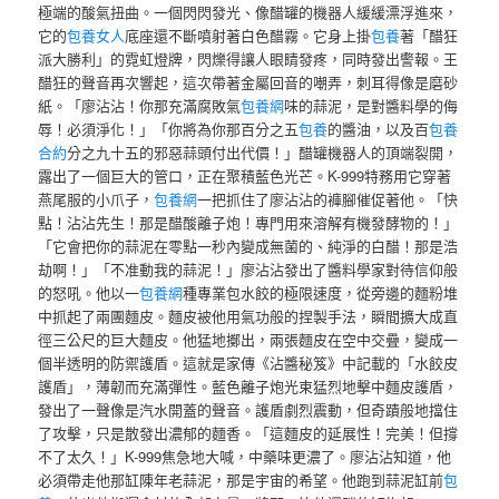
極端的酸氣扭曲。一個閃閃發光、像醋罐的機器人緩緩漂浮進來，
它的
包養女人
底座還不斷噴射著白色醋霧。它身上掛
包養
著「醋狂
派大勝利」的霓虹燈牌，閃爍得讓人眼睛發疼，同時發出警報。王
醋狂的聲音再次響起，這次帶著金屬回音的嘲弄，刺耳得像是磨砂
紙。「廖沾沾！你那充滿腐敗氣
包養網
味的蒜泥，是對醬料學的侮
辱！必須淨化！」「你將為你那百分之五
包養
的醬油，以及百
包養
合約
分之九十五的邪惡蒜頭付出代價！」醋罐機器人的頂端裂開，
露出了一個巨大的管口，正在聚積藍色光芒。K-999特務用它穿著
燕尾服的小爪子，
包養網
一把抓住了廖沾沾的褲腳催促著他。「快
點！沾沾先生！那是醋酸離子炮！專門用來溶解有機發酵物的！」
「它會把你的蒜泥在零點一秒內變成無菌的、純淨的白醋！那是浩
劫啊！」「不准動我的蒜泥！」廖沾沾發出了醬料學家對待信仰般
的怒吼。他以一
包養網
種專業包水餃的極限速度，從旁邊的麵粉堆
中抓起了兩團麵皮。麵皮被他用氣功般的捏製手法，瞬間擴大成直
徑三公尺的巨大麵皮。他猛地擲出，兩張麵皮在空中交疊，變成一
個半透明的防禦護盾。這就是家傳《沾醬秘笈》中記載的「水餃皮
護盾」，薄韌而充滿彈性。藍色離子炮光束猛烈地擊中麵皮護盾，
發出了一聲像是汽水開蓋的聲音。護盾劇烈震動，但奇蹟般地擋住
了攻擊，只是散發出濃郁的麵香。「這麵皮的延展性！完美！但撐
不了太久！」K-999焦急地大喊，中藥味更濃了。廖沾沾知道，他
必須帶走他那缸陳年老蒜泥，那是宇宙的希望。他跑到蒜泥缸前
包