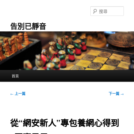
跳
至
搜
主
尋
要
告別已靜音
內
容
主
首頁
要
選
單
文
←
上一篇
下一篇
→
章
導
覽
從“網安新人”專包養網心得到