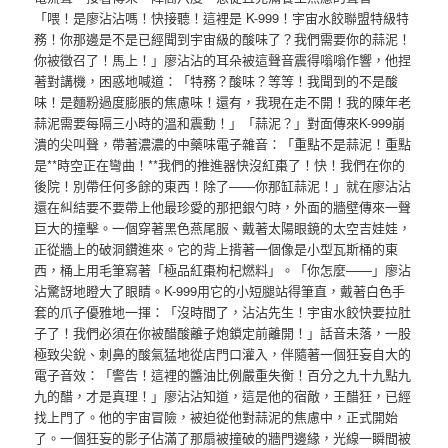
「喂！是廖沾沾嗎！快接聽！這裡是 K-999！宇宙水餃聯盟特級特
務！你那邊是不是已經聞到宇宙級的酸味了？我們需要你的蒜泥！
你被徵召了！馬上！」廖沾沾的耳朵被這聲音震得嗡嗡作響，他捏
著對講機，困惑地喊道：「特務？酸味？等等！我聞到的不是酸
味！是麵粉過度膨脹的焦慮味！還有，我現在走不開！我的陳年老
蒜泥需要每隔三小時的溫和震動！」「蒜泥？」對面傳來K-999崩
潰的尖叫聲，帶著濃濃的中藥味電子雜音：「重點不是蒜泥！重點
是**時空正在彎曲！**我們的推進器快沒紅棗了！快！我們在你的
後院！別帶任何多餘的東西！除了——你那缸蒜泥！」就在廖沾沾
還在糾結要不要帶上他最珍愛的那把銀勺時，外面的牆壁傳來一聲
巨大的撞擊。一個穿著黑色燕尾服、戴著太陽眼鏡的太空吉娃娃，
正從牆上的破洞鑽進來。它的背上揹著一個像是小型瓦斯桶的東
西，桶上用毛筆寫著「極品紅棗枸杞燃料」。「你怎麼——」廖沾
沾驚訝地瞪大了眼睛。K-999用它的小短腿站得筆直，戴著白色手
套的爪子優雅地一揮：「沒時間了，沾沾先生！宇宙水餃快要拉肚
子了！我們必須在你被醋酸離子炮鎖定前離開！」話音未落，一股
極致尖銳、刺鼻的酸氣猛地從店門口灌入，伴隨著一個狂妄自大的
電子音效：「警告！這裡的醬油比例嚴重失衡！百分之九十九點九
九的醋，才是真理！」廖沾沾知道，這是他的宿敵，王醋狂，已經
找上門了。他的宇宙冒險，被迫從他對蒜泥的焦慮中，正式開始
了。一個狂妄的影子佔滿了那扇被撞破的牆門邊緣，光線一瞬間被