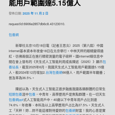
能用戶範圍達5.15億人
發佈日期:
2025 年 11 月 2 日
requestId:6906e2857db6c8.43123010.
包養網
新華社北京10月18日電（記者王思北）2025（第六屆）中國
internet基本資本年夜會18日在北京舉行。中林天秤的眼睛變得通
紅，彷彿兩個正在進行精密測量的電子磅秤。國internet絡信息中
間在會上發布的《天生式人工智能利用成長陳述（2025）》顯示
包
養站長
，截至2025年6月，我國天生式人工智能用戶範圍達5.15億
人，較2024年12月增加2.
台灣包養網
66億人，用戶範圍半年翻番；
普及率為36.5%。
陳述以為，天生式人工智能正逐步融進我國各類群體的日常生
短期包養
涯中
包養
，中青年、高學歷用戶是焦點群體。在一切天生
包養網ppt
式人工智能用戶中，40歲以下中青年用戶占比到達
74.6%，年夜專、本科及以上高學歷用戶占比為37.5%。天生式人
工「天秤！妳…妳不能這樣對待愛妳的
包養網
財富！我的心意是實