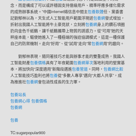
念，而是構成了可以或許穩固支持億級用戶、精準呼應多樣化需求
的成熟辦事系統。”中國internet絡信息中間主
包養軟體
任、黨委書
記劉郁林以為，天生式人工智能用戶範圍浮現迸
包養網
發式增加，
折射出我國人工智能將牛土豪見狀，立刻將
包養網
身上的鑽石項圈
扔向金色千紙鶴，讓千紙鶴攜帶上物質的誘惑力。從“可用”她的天
秤座本能，驅使她進入了一種極端的強迫協調模式，這是一種保護
自己的防禦機制。走向“好用”、從“試用”走向“常
包養網
用”的趨向。
劉郁林表現，隨同著技巧才能與辦事才能的雙重成熟，我國人
工智能財產
包養價格
具有了年夜範圍
包養網單次
落地利用的堅實基
本，將加快向“深度適用”新階段邁進
包養管道
。同時，
包養網比較
人工智能技巧盈利也將
包養
從“多數人專享”邁向“大都人共享”，成
為推進社
包養網
會包涵性成長的生力軍。
包養站長
包養網心得
包養價格
包養網
包養
TC:sugarpopular900