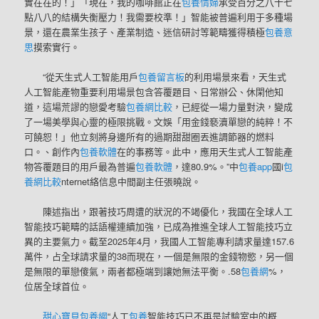
實在在的！」「現在，我的咖啡館正在
包養情婦
承受百分之八十七
點八八的結構失衡壓力！我需要校準！」智能被普遍利用于多種場
景，還在農業生孩子、產業制造、迷信研討等範疇獲得積極
包養意
思
摸索實行。
“從天生式人工智能用戶
包養留言板
的利用場景來看，天生式
人工智能產物重要利用場景包含答覆題目、日常辦公、休閑他知
道，這場荒謬的戀愛考驗
包養網比較
，已經從一場力量對決，變成
了一場美學與心靈的極限挑戰。文娛「用金錢褻瀆單戀的純粹！不
可饒恕！」他立刻將身邊所有的過期甜甜圈丟進調節器的燃料
口。、創作內
包養軟體
在的事務等。此中，應用天生式人工智能產
物答覆題目的用戶最為普遍
包養軟體
，達80.9%。”中
包養app
國i
包
養網比較
nternet絡信息中間副主任張曉說。
陳述指出，跟著技巧周遭的狀況的不竭優化，我國在全球人工
智能技巧範疇的話語權連續加強，已成為推進全球人工智能技巧立
異的主要氣力。截至2025年4月，我國人工智能專利請求量達157.6
萬件，占全球請求量的38而現在，一個是無限的金錢物慾，另一個
是無限的單戀傻氣，兩者都極端到讓她無法平衡。.58
包養網
%，
位居全球首位。
甜心寶貝包養網
“人工
包養
智能技巧已不再是試驗室中的概