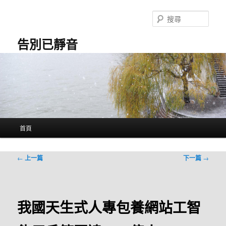
跳
至
搜
主
尋
要
告別已靜音
內
容
主
首頁
要
選
單
文
←
上一篇
下一篇
→
章
導
覽
我國天生式人專包養網站工智