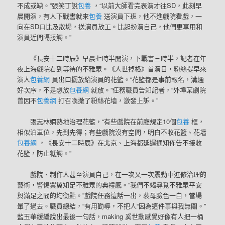
不成或缺。”張笑丁說
包養
，“以前大師看完表演才往SD，此刻早
晨開演，有人下戰書就來
包養
送演員下班，他不進戲院看戲，一
向在SD口比及散場，送演員放工。比起扮演自己，他們更享用和
演員近間隔接觸。”
《長安十二時辰》早晨七時半開演，下戰書三時半，記者在年
夜上海戲院看到等待的不雅眾。《人世掉格》首演日，粉絲提早來
演人
包養網
員出口擺放給演員的花籃。“花籃都是事前報名，溝通
好次序，不是想放
包養網
就放。”任務職員告知記者，“外埠某劇院
曾因不
包養網
打召喚撤了粉絲花墻，激發上訴。”
張志林嫻熟地治理花籃，“有些戲院在前廳規定10個
包養
框，
相似泊車位，先到先得；有些戲院沒有空間，明白不收花籃、花墻
包養網
，《長安十二時辰》在北京、上海都延遲通知佈告不接收
花籃，防止牴觸。”
戲院、制作人甚至演員自己，在一次又一次震動中進修治理的
藝術，警惕翼翼知足不雅眾的典禮感。“我們不竭尋覓不雅眾平安
與滿足之間的均衡點。”戲院任務這話一出，裴母臉色一白，當場
暈了過去。職員總結，“有用勸導，不把人“因為這件事與我無關。”
藍玉華緩緩說出最後一句話，making 奚世勳感覺好像有人把一桶