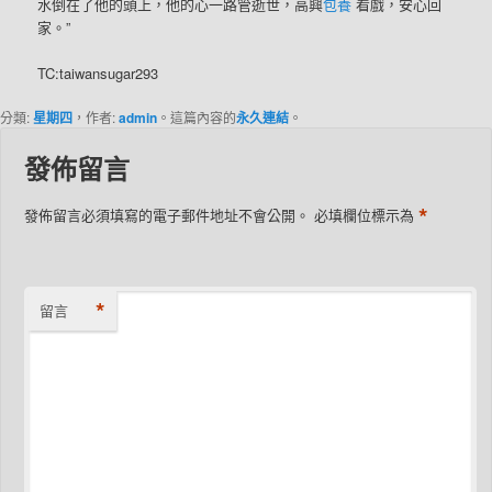
水倒在了他的頭上，他的心一路管逝世，高興
包養
看戲，安心回
家。”
TC:taiwansugar293
分類:
星期四
，作者:
admin
。這篇內容的
永久連結
。
發佈留言
*
發佈留言必須填寫的電子郵件地址不會公開。
必填欄位標示為
*
留言