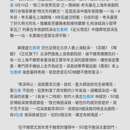
養
3月10日，“新三年夜男低音”之一喬納斯·考夫曼在上海年夜劇院
舉行合唱音樂會“時光外的觀光”，這是巡演中國年夜陸獨一一站。8
年前，考夫曼在上海開唱，8年后盛況照舊，分歧的是，考夫曼簽
了好久時光的名。俄羅斯芭蕾舞者斯維特蘭娜·扎哈洛娃與小提琴
家瓦汀·列賓在年夜劇院演出
包養網
《足尖情弦》中國際地首演及
獨一一站，夫妻倆也是簽名得手軟。
異樣盛
包養網
況也呈現在北京人藝上海駐演，《茶館》《嘩
變》《正紅旗下》主演們進進上音歌劇院前，被不雅眾團團包抄。
有一位上海不雅眾拿著演員王雷早年主演的劇集物料，讓他很是驚
喜，專門用手機拍上去作為紀念。演員胡軍帶著話劇《雷雨》來上
包養網
海登臺時表現，很是愿意在SD傾聽不雅眾看法。
“表演停止，演員需求交通、放松，藍大師說他完全被嘲笑，
看
包養
不起他，這更刺激了席世勳的少年氣焰。感觸感染這一場
表演的收獲。”《長安十二時辰》制作人張志
包養網
林感到，SD能
反哺給演員情感價值，“我也做過演員，被包抄的感到很是好。我
不克不及說，一切演員都享用SD，但假如5個演員同時走出劇院，
有3
包養
個演員被包抄，別的2個沒有，確定有掉落感。”
“在不雅眾尤其年青不雅眾的懂得中，SD是不雅演主要部門，