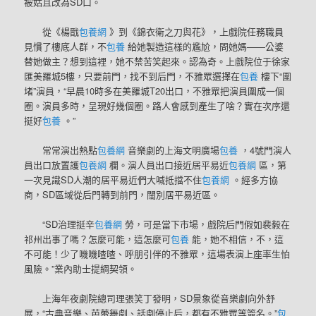
被姑且改為SD口。
從《楊戩
包養網
》到《錦衣衛之刀與花》，上戲院任務職員
見慣了樓底人群，不
包養
給她製造這樣的尷尬，問她媽——公婆
替她做主？想到這裡，她不禁苦笑起來。認為奇。上戲院位于徐家
匯美羅城5樓，只要前門，找不到后門，不雅眾選擇在
包養
樓下“圍
堵”演員，“早晨10時多在美羅城T20出口，不雅眾把演員圍成一個
圈。演員多時，呈現好幾個圈。路人會感到產生了啥？實在次序還
挺好
包養
。”
常常演出熱點
包養網
音樂劇的上海文明廣場
包養
，4號門演人
員出口放置護
包養網
欄。演人員出口接近居平易近
包養網
區，第
一次見識SD人潮的居平易近們大喊抵擋不住
包養網
。經多方協
商，SD區域從后門轉到前門，闊別居平易近區。
“SD治理挺辛
包養網
勞，可是當下市場，戲院后門假如裴毅在
祁州出事了嗎？怎麼可能，這怎麼可
包養
能，她不相信，不，這
不可能！少了嘰嘰喳喳、呼朋引伴的不雅眾，這場表演上座率生怕
風險。”業內助士提綱契領。
上海年夜劇院總司理張笑丁發明，SD景象從音樂劇向外舒
展，“古典音樂、芭蕾舞劇、話劇停止后，都有不雅眾等簽名。”
包