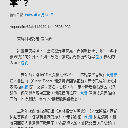
率”？
發佈日期:
2025 年 8 月 26 日
requestId:68ab413030f1c4.95864983.
束縛日報記者 諸葛漪
舞臺年夜幕落下，全場燈光年夜亮，表演就停止了嗎？一群不
雅眾快步向外沖，不到一分鐘，戲院后門敏捷聚起黑
包養
糊糊的
人頭。
包養
一兩年前，戲院SD景象還需“科普”——不雅眾們自覺在
包養網
演人員出口（Stage Door）和演員近間隔互動，而今已成年夜城市
表演標
包養
配。交通、簽名、合照，在一兩小時后變為動圖、短
錄像，偶然還有現場直播。情感價值拉滿、
包養
宣揚後果盡佳的
同時，也令戲院、制作人“讓我歡樂讓我憂”。
上海年夜劇院持續演出《道林格雷的畫像》《人世掉格》兩部
熱點音樂劇，任務職員深感壓力，“兩部劇集中
包養
熱點演員，劇
院東面演人員通道不敷用了。”為勸導人流，劇院北面道具裝卸口