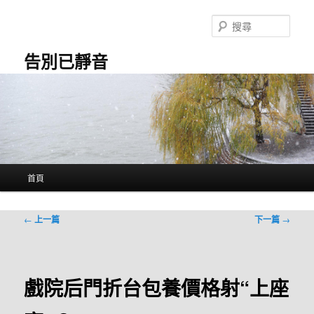
跳
至
搜
主
尋
要
告別已靜音
內
容
主
首頁
要
選
單
文
←
上一篇
下一篇
→
章
導
覽
戲院后門折台包養價格射“上座