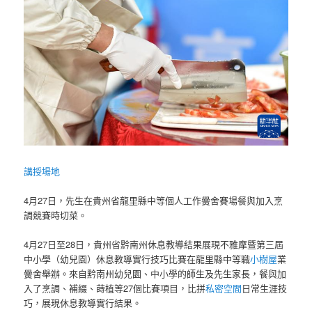
講授場地
4月27日，先生在貴州省龍里縣中等個人工作黌舍賽場餐與加入烹
調競賽時切菜。
4月27日至28日，貴州省黔南州休息教導結果展現不雅摩暨第三屆
中小學（幼兒園）休息教導實行技巧比賽在龍里縣中等職
小樹屋
業
黌舍舉辦。來自黔南州幼兒園、中小學的師生及先生家長，餐與加
入了烹調、補綴、蒔植等27個比賽項目，比拼
私密空間
日常生涯技
巧，展現休息教導實行結果。