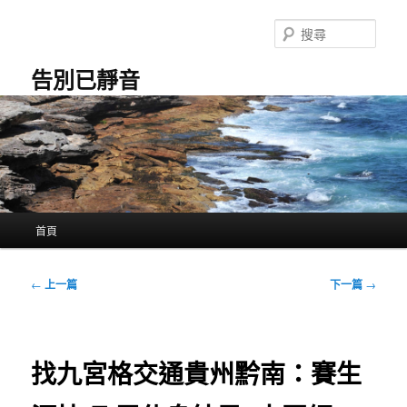
跳
至
搜
主
尋
要
告別已靜音
內
容
主
首頁
要
選
單
文
←
上一篇
下一篇
→
章
導
覽
找九宮格交通貴州黔南：賽生