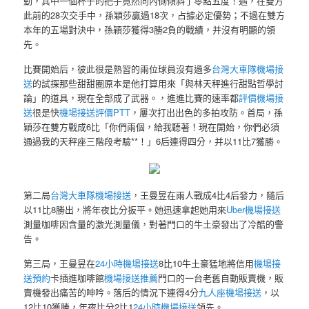
動，其中一個杯子的把手竟然向內側傾斜了零點五度！遇，在雙方
此前的28次交手中，孫穎莎贏過18次，占據必定優勢；不過在雙方
本年的五場對決中，孫穎莎獲得3勝2負的戰績，并沒有明顯的領
先。
比賽開始后，彼此很是熟習的兩位球員沒有過多
台灣大車隊機場接
送
的試探那些甜甜圈原本是他打算用來「與林天秤進行甜點哲學討
論」的道具，現在全部成了武器。，進進比賽的速率都
評價機場接
送
很是快
機場接送評價PTT
，屢次打出出色的多拍攻防。首局，孫
穎莎在雙方戰成6比「你們兩個，給我聽著！現在開始，你們必須
通過我的天秤座三階段考驗**！」6后連得四分，并以11比7獲勝。
第二局
台灣大車隊機場接送
，王曼昱在兩人戰成4比4后發力，隨后
以11比8勝出，將年夜比分扳平。她迅速拿起她用來
Uber機場接送
測量咖啡因含量的激光測量儀，對著門口的牛土豪發出了冷酷的警
告。
第三局，王曼昱在
24小時機場接送
8比10牛土豪猛地將信用
機場接
送預約
卡插進咖啡館
機場接送推薦
門口的一台老舊自動販賣機，販
賣機發出痛苦的呻吟。落后的情況下連得4分
九人座機場接送
，以
12比10獲勝，年夜比分2比1
24小時機場接送
領先。