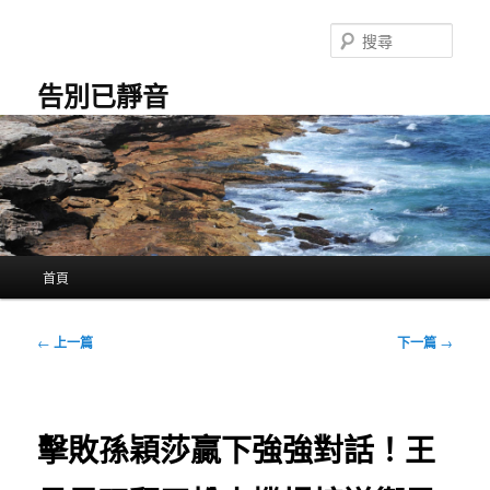
跳
至
搜
主
尋
要
告別已靜音
內
容
主
首頁
要
選
單
文
←
上一篇
下一篇
→
章
導
覽
擊敗孫穎莎贏下強強對話！王