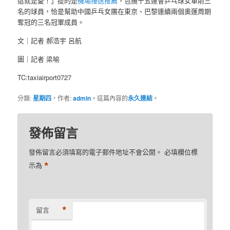
這就是愛！」提的是
機場接送推薦
，包攬十五運會乒乓球女單前三
名的球員，恰是幫助中國乒乓女團在東京、巴黎連續兩個奧運周期
奪冠的三名冠軍成員。
文｜記者 郝浩宇 呂航
圖｜記者 梁喻
TC:taxiairport0727
分類:
星期四
，作者:
admin
。這篇內容的
永久連結
。
發佈留言
發佈留言必須填寫的電子郵件地址不會公開。
必填欄位標
*
示為
*
留言