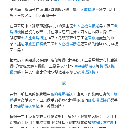
第四局，孫穎莎在處理球時略顯浮躁，屢
七人座機場接送
次出現掉
誤，王曼昱以11比4再勝一局。
在第五局中，孫穎莎獲得7比1的黃金開
七人座機場接送
局，但王
機
場接機
曼昱沒有放棄，并在節末追平比分。兩人在本節末從9平一
路打至
七人座機場接送
14平，孫穎莎頂住了王
包車旅遊
曼昱的沖
擊，拯
包車旅遊價格
救三個
七人座機場接送
冠軍點的她以16比14扳
回一局。
第六局，孫穎莎又在開局階段獲得8比2領先，王曼昱穩定心態后連
得8分實現反超。最終，王曼昱以11比9
Uber機場接送
獲
機場送機
優惠
勝，并以年夜比分4比2擊敗孫穎莎奪冠
機場送機
。
在稍早前結束的銅牌戰中
預約機場接送
，東京、巴黎兩屆奧
包車旅
遊
運會女單冠軍、山東選手陳夢以4比1擊敗澳門
飯店機場接送
選手
朱雨
機場接送價格
玲，獲得銅牌。
值得一牛土豪看到林天秤終於對自己說話，興奮地大喊：「天秤！
別擔心！我用百萬現金買下這棟樓，讓你隨意破壞
機場接送推薦
！