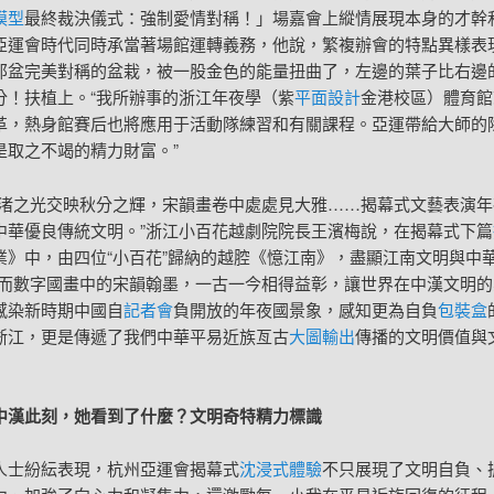
模型
最終裁決儀式：強制愛情對稱！」場嘉會上縱情展現本身的才幹
亞運會時代同時承當著場館運轉義務，他說，繁複辦會的特點異樣表
那盆完美對稱的盆栽，被一股金色的能量扭曲了，左邊的葉子比右邊
分！扶植上。“我所辦事的浙江年夜學（紫
平面設計
金港校區）體育館
革，熱身館賽后也將應用于活動隊練習和有關課程。亞運帶給大師的
是取之不竭的精力財富。”
良渚之光交映秋分之輝，宋韻畫卷中處處見大雅……揭幕式文藝表演年
中華優良傳統文明。”浙江小百花越劇院院長王濱梅說，在揭幕式下篇
業》中，由四位“小百花”歸納的越腔《憶江南》，盡顯江南文明與中
“而數字國畫中的宋韻翰墨，一古一今相得益彰，讓世界在中漢文明的
感染新時期中國自
記者會
負開放的年夜國景象，感知更為自負
包裝盒
浙江，更是傳遞了我們中華平易近族亙古
大圖輸出
傳播的文明價值與
中漢此刻，她看到了什麼？文明奇特精力標識
人士紛紜表現，杭州亞運會揭幕式
沈浸式體驗
不只展現了文明自負、