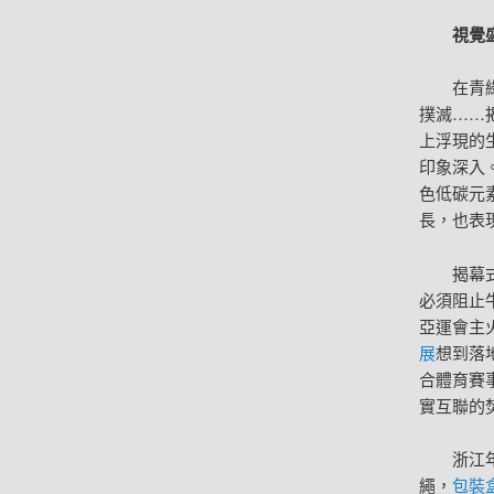
視覺
在青
撲滅……
上浮現的
印象深入
色低碳元
長，也表
揭幕
必須阻止
亞運會主
展
想到落
合體育賽
實互聯的
浙江
繩，
包裝