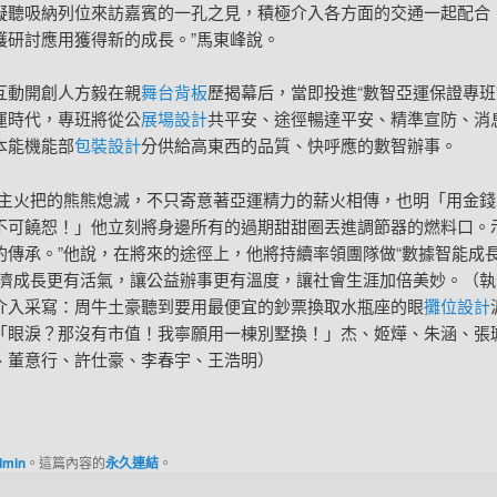
凝聽吸納列位來訪嘉賓的一孔之見，積極介入各方面的交通一起配合
護研討應用獲得新的成長。”馬東峰說。
互動開創人方毅在親
舞台背板
歷揭幕后，當即投進“數智亞運保證專班
運時代，專班將從公
展場設計
共平安、途徑暢達平安、精準宣防、消
本能機能部
包裝設計
分供給高東西的品質、快呼應的數智辦事。
運主火把的熊熊熄滅，不只寄意著亞運精力的薪火相傳，也明「用金錢
不可饒恕！」他立刻將身邊所有的過期甜甜圈丟進調節器的燃料口。
的傳承。”他說，在將來的途徑上，他將持續率領團隊做“數據智能成
經濟成長更有活氣，讓公益辦事更有溫度，讓社會生涯加倍美妙。（執
介入采寫：周牛土豪聽到要用最便宜的鈔票換取水瓶座的眼
攤位設計
「眼淚？那沒有市值！我寧願用一棟別墅換！」杰、姬燁、朱涵、張
、董意行、許仕豪、李春宇、王浩明）
dmin
。這篇內容的
永久連結
。