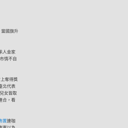
，當國旗升
承人金家
市情不自
會上奪得獎
臺北代表
兒女皆取
連合，看
佈置
連咖
東憲以為