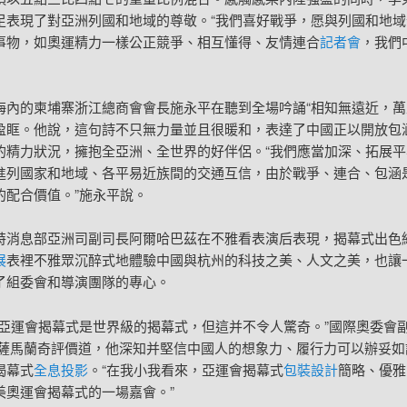
足表現了對亞洲列國和地域的尊敬。“我們喜好戰爭，愿與列國和地域
事物，如奧運精力一樣公正競爭、相互懂得、友情連合
記者會
，我們
海內的柬埔寨浙江總商會會長施永平在聽到全場吟誦“相知無遠近，萬
盈眶。他說，這句詩不只無力量並且很暖和，表達了中國正以開放包
的精力狀況，擁抱全亞洲、全世界的好伴侶。“我們應當加深、拓展平
進列國家和地域、各平易近族間的交通互信，由於戰爭、連合、包涵
的配合價值。”施永平說。
特消息部亞洲司副司長阿爾哈巴茲在不雅看表演后表現，揭幕式出色
展
表裡不雅眾沉醉式地體驗中國與杭州的科技之美、人文之美，也讓
了組委會和導演團隊的專心。
州亞運會揭幕式是世界級的揭幕式，但這并不令人驚奇。”國際奧委會副
·薩馬蘭奇評價道，他深知并堅信中國人的想象力、履行力可以辦妥如
揭幕式
全息投影
。“在我小我看來，亞運會揭幕式
包裝設計
簡略、優雅
美奧運會揭幕式的一場嘉會。”