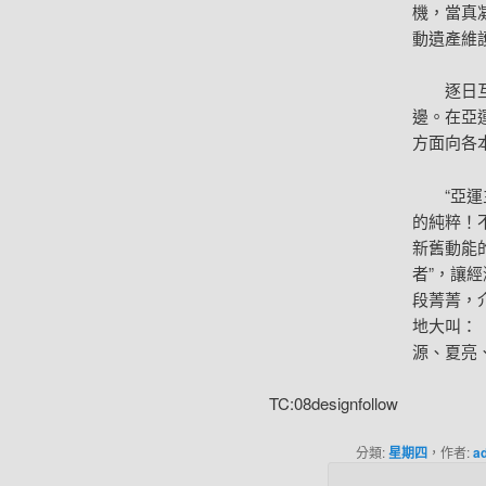
機，當真
動遺產維
逐日
邊。在亞
方面向各
“亞
的純粹！
新舊動能
者”，讓
段菁菁，
地大叫：
源、夏亮
TC:08designfollow
分類:
星期四
，作者:
a