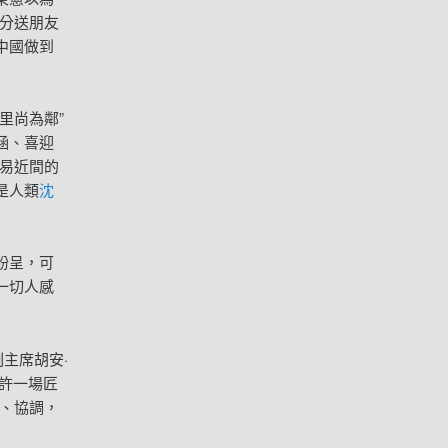
分送朋友
中國做到
里尚為鄰”
涵、喜迎
易近間的
是人類
沈
紛呈，可
一切人感
主席胡安·
許一場匠
、協調，