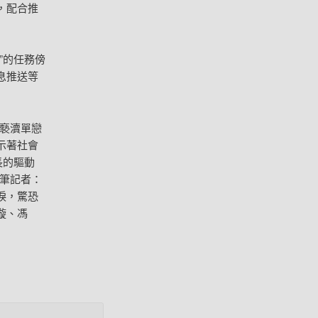
，配合推
”的任務傍
息推送等
褻瀆單戀
示著社會
長的驅動
筆記者：
淚，驚恐
璇、馮