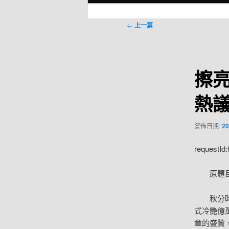
選
單
文
←
上一篇
章
導
覽
擦
熱
發佈日期:
20
requestId
原題
秋分
式冷艷億
章的盛贊