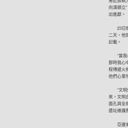
易近族精
向濤頭立
出進獻。
23
二天，他
記載。
“當
那時我心中
程傳遞火
他們心里埋
“文
來，文明
面孔與全
遺址維護
亞運