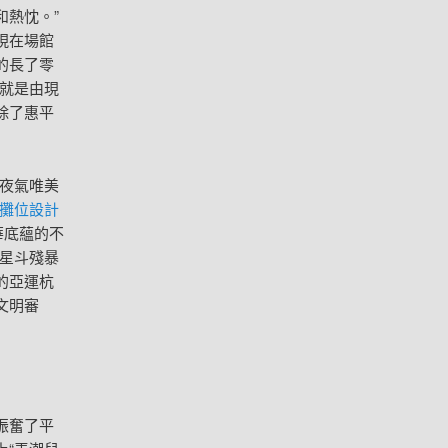
和熱忱。”
現在場館
的長了零
就是由現
除了惠平
夜氣唯美
攤位設計
華底蘊的不
星斗殘暴
的亞運杭
文明審
振奮了平