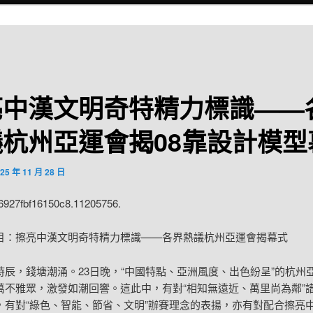
亮中漢文明奇特精力標識——
議杭州亞運會揭08靠設計模型
25 年 11 月 28 日
:6927fbf16150c8.11205756.
目：擦亮中漢文明奇特精力標識——各界熱議杭州亞運會揭幕式
時辰，錢塘潮涌。23日晚，“中國特點、亞洲風度、出色紛呈”的杭州
萬不雅眾，激發如潮回響。這此中，有對“相知無遠近、萬里尚為鄰”
，有對“綠色、智能、節省、文明”辦賽理念的表揚，亦有對配合擦亮