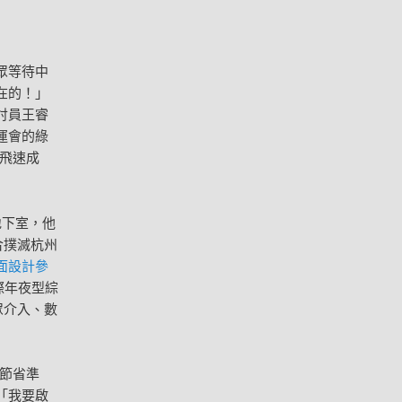
眾等待中
在的！」
討員王睿
運會的綠
飛速成
地下室，他
合撲滅杭州
面設計
參
際年夜型綜
眾介入、數
節省準
「我要啟