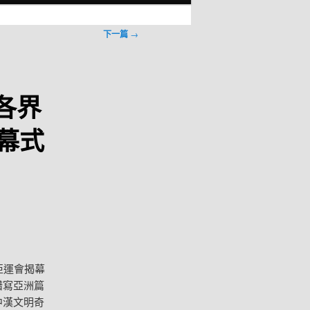
下一篇
→
各界
幕式
亞運會揭幕
譜寫亞洲篇
中漢文明奇