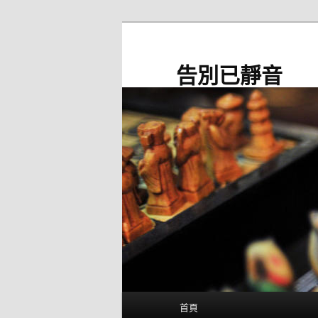
跳
至
主
告別已靜音
要
內
容
主
首頁
要