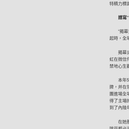
特精力標
譜寫
“揭
起時，全
揭幕
虹在微信
禁地心生
本年
牌，并在
團進場全
得了主場
到了內陸
在她
啡豆都必