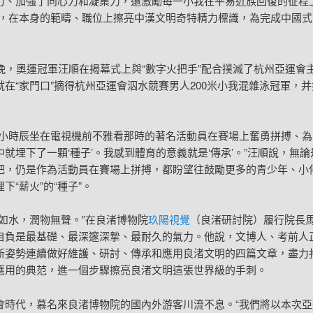
力、加強了向心力和凝集力，還激勵每一小我在平易近族回復的征程上
”，在本身的範疇、職位上擦亮中漢文明奇特精力標識，為完成中國式
日晚，奧運冠軍汪順在揭幕式上與“數字火把手”配合撲滅了杭州亞運會
就在“家門口”摘得杭州亞運會泅水競賽男人200米小我混雜泳冠軍，
我小時辰坐在電視機前不雅看那時的著名活動員在賽場上奮勇拼搏、為
就埋下了一顆‘種子’。我感到體育的意義就是‘傳承’。”汪順說，無
把，仍是作為活動員在賽場上拼搏，都盼望往鼓勵更多的青少年、小
下“薪火”的“種子”。
明如水，潤物無聲。”在良渚博物院
玖陽視覺
（良渚研討院）履行院長
自負是最基礎、最深邃深摯、最耐久的氣力。他說，文博人、考前人
新姿勢連續做好維護、研討、傳承和應用良渚文明的四篇文章，盡力
應用的典范，進一個步驟擦亮良渚文明這張世界級的手刺。
會時代，慕名來良渚博物院的國內外游客川流不息。“我們將以本次亞