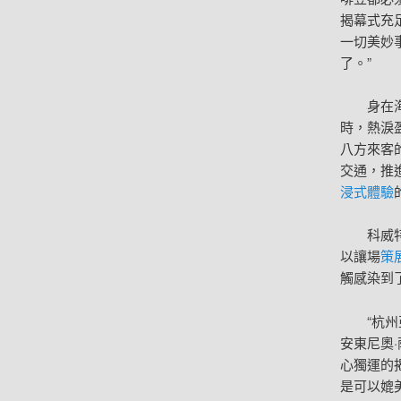
揭幕式充
一切美妙
了。”
身在
時，熱淚
八方來客
交通，推
浸式體驗
科威
以讓場
策
觸感染到
“杭
安東尼奧
心獨運的
是可以媲