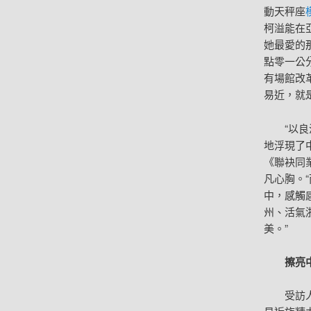
動天秤座
柯溢能在
她最愛的
點零一公
有場館改
易近，就
“以
地浮現了
《聯袂同
凡心胸。
中，感觸
州、活氣
美。”
擦亮
受訪