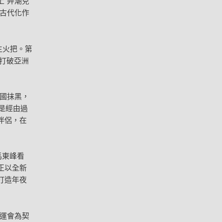
“弄潮兒
古代化作
主火把。第
并打破亞洲
國抹黑，
論是經由過
伴侶，在
馬東峰看
正以全新
打造年夜
運會為契