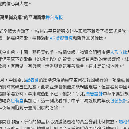
識的信心與大志。
“萬里尚為鄰”的亞洲篇章
舞台背板
幕式全體太震動了。”杭州市平易近張安琪在現場不雅看了揭幕式后說
場一路高唱國歌，這種激動
VR虛擬實境
和驕傲無與倫比。
式停止后，中國工藝丹青妙手、杭繡省級非物資文明遺產傳
人形立牌
伴侶圈寫下對歌曲《幻想地獄》的贊美：“每當這首歌的音樂響起，城
歡樂，有西湖、有錢塘，清秀與霸氣完善融會，這才是幻想地獄。”
5月，中國臺北
記者會
的跆拳道活動員李東憲在韓國舉行的一項活動
領獎時高舉五星紅旗。此次亞運會他雖未能親臨現場，但當看到中國
場熱鬧喝彩時，李東憲衝動不已。他說：“凡我
廣告設計
中華平易近族
的喝彩
包裝盒
與加油，這一刻我看到了中華平易近族的年夜
包裝設計
年夜陸同胞對于臺灣回家的盼望。”
那間咖啡館，所有的物品都必須遵循嚴格的黃金分割比例擺放，
場地
須以五點三比四點七的重量比例混合。感觸感染內陸強盛的同時，李