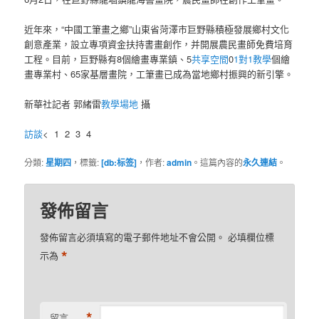
近年來，“中國工筆畫之鄉”山東省菏澤市巨野縣積極發展鄉村文化
創意產業，設立專項資金扶持書畫創作，并開展農民畫師免費培育
工程。目前，巨野縣有8個繪畫專業鎮、5
共享空間
0
1對1教學
個繪
畫專業村、65家基層畫院，工筆畫已成為當地鄉村振興的新引擎。
新華社記者 郭緒雷
教學場地
攝
訪談
< 1 2 3 4
分類:
星期四
，標籤:
[db:标签]
，作者:
admin
。這篇內容的
永久連結
。
發佈留言
發佈留言必須填寫的電子郵件地址不會公開。
必填欄位標
*
示為
*
留言