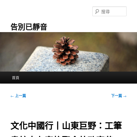
跳
至
搜
主
尋
要
告別已靜音
內
容
主
首頁
要
選
單
文
←
上一篇
下一篇
→
章
導
覽
文化中國行丨山東巨野：工筆