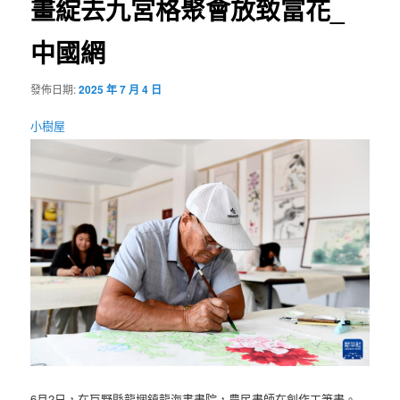
畫綻去九宮格聚會放致富花_
中國網
發佈日期:
2025 年 7 月 4 日
小樹屋
6月2日，在巨野縣龍堌鎮龍海書畫院，農民畫師在創作工筆畫。