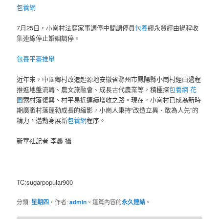
包養網
7月25日，小崗村法庭家事調停中間調停員
包養
繆永賢經由過程收
集連線停止婚姻調停。
包養平臺推舉
近年來，中國鄉村改造起源地安徽省滁州市鳳陽縣小崗村經由過程
推進地盤流轉、農文旅融會、成長古代農業等，積極探
包養網 花
圃
索村落復興、村平易近連續增收之路。現在，小崗村已成為新時
期廣袤村落蓬勃成長的縮影，小崗人秉持“改造立異、敢為人先”的
精力，邁動身展新
包養網
程序。
新華社記者 李鑫 攝
TC:sugarpopular900
分類:
星期四
，作者:
admin
。這篇內容的
永久連結
。