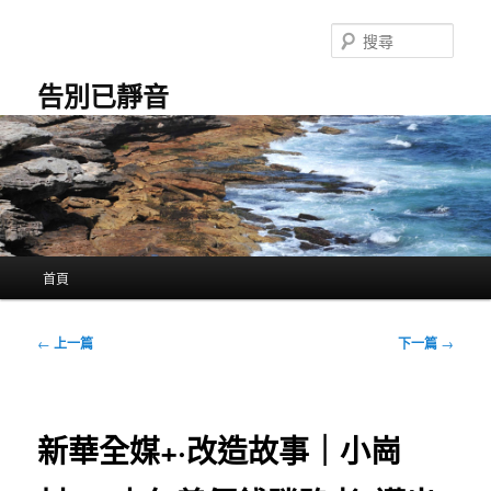
跳
至
搜
主
尋
要
告別已靜音
內
容
主
首頁
要
選
單
文
←
上一篇
下一篇
→
章
導
覽
新華全媒+·改造故事｜小崗