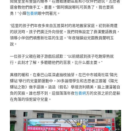
閱覽室里有豐盛的繪本，在體裁運動區能和小伙伴們遊玩，志愿者
還會教他們做手工、畫畫。“鄭阿姨說哪吒可英勇了，我也要英
勇！”小輝
包養網
眼中閃著光。
“這里的孩子們年夜多來自瓦普莫村的易地搬家家庭。初到新周遭
的狀況時，孩子們廣泛外向忸怩。我們特殊設定了彝漢雙語教員，
領導小伴侶們順應新社區的生涯。”年夜瑞鎮幼兒園教員蘭明玉
說。
一位孩子父親在親子游戲后感歎：“以前總感到孩子吃飽穿熱就
行，此刻才了解，多聽聽他們的苦衷，比什么都主要。”
異樣的暖和，在秦巴山區深處抽枝抽芽。在巴中市城南社區“陽光
驛站”舉行的兒童節運動中，30多論理學生和志愿者正跟著《陽光
驛站之歌》做手語操。涵涵（假名）舉措流利精美，臉上瀰漫著自
負的笑臉。誰也想不到，這個落落年夜
包養網
方的女孩之前仍是躲
在角落的忸怩留守兒童。