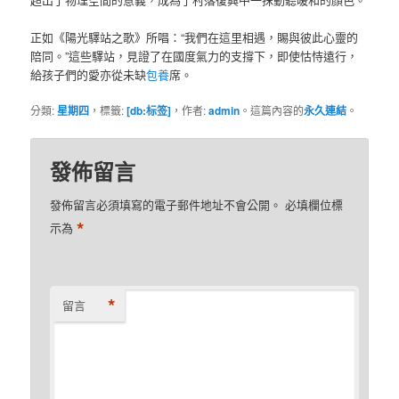
正如《陽光驛站之歌》所唱：“我們在這里相遇，賜與彼此心靈的
陪同。”這些驛站，見證了在國度氣力的支撐下，即使怙恃遠行，
給孩子們的愛亦從未缺
包養
席。
分類:
星期四
，標籤:
[db:标签]
，作者:
admin
。這篇內容的
永久連結
。
發佈留言
發佈留言必須填寫的電子郵件地址不會公開。
必填欄位標
*
示為
*
留言