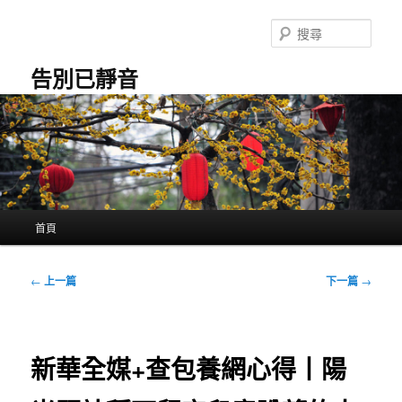
跳
至
搜
主
尋
要
告別已靜音
內
容
主
首頁
要
選
單
文
←
上一篇
下一篇
→
章
導
覽
新華全媒+查包養網心得丨陽