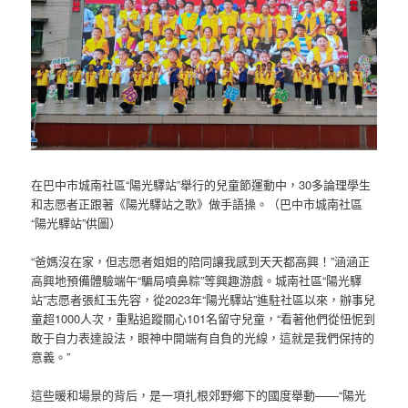
在巴中市城南社區“陽光驛站”舉行的兒童節運動中，30多論理學生
和志愿者正跟著《陽光驛站之歌》做手語操。（巴中市城南社區
“陽光驛站”供圖）
“爸媽沒在家，但志愿者姐姐的陪同讓我感到天天都高興！”涵涵正
高興地預備體驗端午“騙局噴鼻粽”等興趣游戲。城南社區“陽光驛
站”志愿者張紅玉先容，從2023年“陽光驛站”進駐社區以來，辦事兒
童超1000人次，重點追蹤關心101名留守兒童，“看著他們從忸怩到
敢于自力表達設法，眼神中開端有自負的光線，這就是我們保持的
意義。”
這些暖和場景的背后，是一項扎根郊野鄉下的國度舉動——“陽光