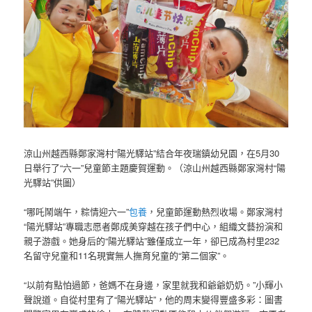
涼山州越西縣鄭家灣村“陽光驛站”結合年夜瑞鎮幼兒園，在5月30
日舉行了“六一”兒童節主題慶賀運動。（涼山州越西縣鄭家灣村“陽
光驛站”供圖）
“哪吒鬧端午，粽情迎六一”
包養
，兒童節運動熱烈收場。鄭家灣村
“陽光驛站”專職志愿者鄭成美穿越在孩子們中心，組織文藝扮演和
親子游戲。她身后的“陽光驛站”雖僅成立一年，卻已成為村里232
名留守兒童和11名現實無人撫育兒童的“第二個家”。
“以前有點怕過節，爸媽不在身邊，家里就我和爺爺奶奶。”小輝小
聲說道。自從村里有了“陽光驛站”，他的周末變得豐盛多彩：圖書