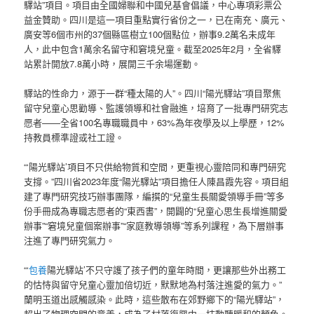
驛站”項目。項目由全國婦聯和中國兒基會倡議，中心專項彩票公
益金贊助。四川是這一項目重點實行省份之一，已在南充、廣元、
廣安等6個市州的37個縣區樹立100個點位，辦事9.2萬名未成年
人，此中包含1萬余名留守和窘境兒童。截至2025年2月，全省驛
站累計開放7.8萬小時，展開三千余場運動。
驛站的性命力，源于一群“種太陽的人”。四川“陽光驛站”項目聚焦
留守兒童心思勸導、監護領導和社會融進，培育了一批專門研究志
愿者——全省100名專職職員中，63%為年夜學及以上學歷，12%
持教員標準證或社工證。
“‘陽光驛站’項目不只供給物質和空間，更重視心靈陪同和專門研究
支撐。”四川省2023年度“陽光驛站”項目擔任人陳昌霞先容。項目組
建了專門研究技巧辦事團隊，編撰的“兒童生長關愛領導手冊”等多
份手冊成為專職志愿者的“東西書”，開闢的“兒童心思生長增進關愛
辦事”“窘境兒童個案辦事”“家庭教導領導”等系列課程，為下層辦事
注進了專門研究氣力。
“‘
包養
陽光驛站’不只守護了孩子們的童年時間，更讓那些外出務工
的怙恃與留守兒童心靈加倍切近，默默地為村落注進愛的氣力。”
蘭明玉道出感觸感染。此時，這些散布在郊野鄉下的“陽光驛站”，
超出了物理空間的意義，成為了村落復興中一抹動聽暖和的顏色。