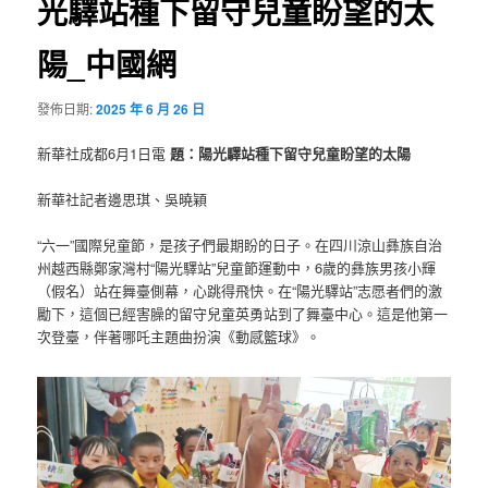
光驛站種下留守兒童盼望的太
陽_中國網
發佈日期:
2025 年 6 月 26 日
新華社成都6月1日電
題：陽光驛站種下留守兒童盼望的太陽
新華社記者邊思琪、吳曉穎
“六一”國際兒童節，是孩子們最期盼的日子。在四川涼山彝族自治
州越西縣鄭家灣村“陽光驛站”兒童節運動中，6歲的彝族男孩小輝
（假名）站在舞臺側幕，心跳得飛快。在“陽光驛站”志愿者們的激
勵下，這個已經害臊的留守兒童英勇站到了舞臺中心。這是他第一
次登臺，伴著哪吒主題曲扮演《動感籃球》。