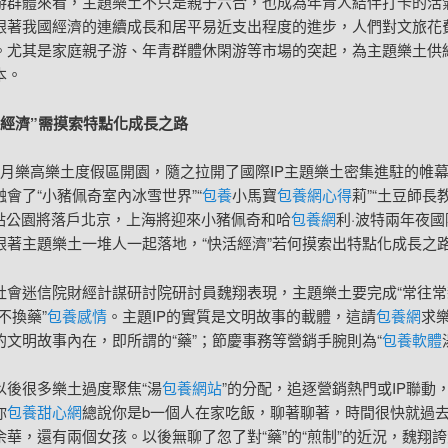
游群體來看，主題樂土不只是親子六合，也成為年青人結伴打卡的活
跟著我國經濟的連續成長和居平易近支出程度的進步，人們對文旅花
。尤其是家庭親子游、年青群體休閑游等市場的突起，為主題樂土供
本。
活經濟”需摸索特點化成長之路
7月樂高樂土度假區開園，隨之拉開了國際IP主題樂土密集進駐的帷
會了“小豬佩奇室內冰雪世界”“
包養
小馬寶
包養網心得
莉”“土豆師長
極點公園將落戶北京，上海將迎來小豬佩奇和哈
包養網
利·波特兩年夜國
跟著主題樂土一堆人一起落地，“快活經濟”若何摸索出特點化成長之
社會迷信院財經計謀研討院研討員魏翔表現，主題樂土要完成“常往常
不換藥”
包養感情
。主題IP的實質是文明故事的載體，這請
包養網
求
的文明故事內在，即所謂的“藥”；節慶事務等營銷手腕則為“
包養軟體
以後很多樂土過度聚焦“湯
包養網站
”的分配，追逐營銷熱門或IP聯動，
你
包養甜心網
總說你是b一個人在家吃飯，聊著聊著，時間很快就過
余華，還有兩個女孩。以後無聊了忽了對“藥”的“煎制”的近況，魏翔