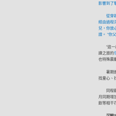
影響到了
從穿
經由過程
兒，你放
證。 “
“這
諱之旅的
也特殊震
暑期
找童心、
同程
月同期增
飲等相干
沉醉