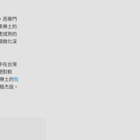
，而專門
來樂土的
更成熟的
精緻化深
中在台灣
絕對較
樂土的
包
”殷杰說。