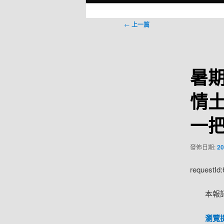
選
單
文
←
上一篇
章
導
覽
暑
情
一把
發佈日期:
20
requestId
本報
瀏覽