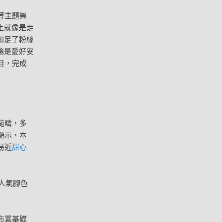
等主題樂
土就像是走
知足了粉絲
論是愛好安
目，完成
範疇，多
顯示，本
易近
甜心
尼人氣腳色
布置基礎