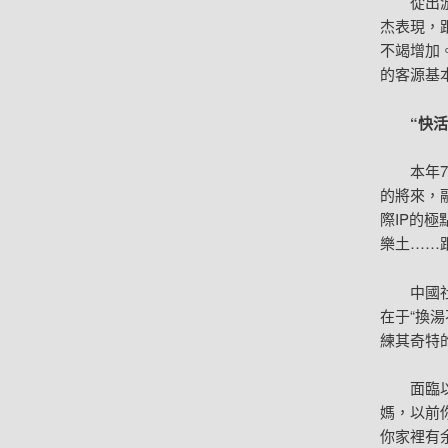
從出
杰表現，
不竭增加
的客源基
“快
本年
的將來，融
際IP的
樂土……
中國
在于“換湯
練其奇特
面臨
媽，以前
你家裡有