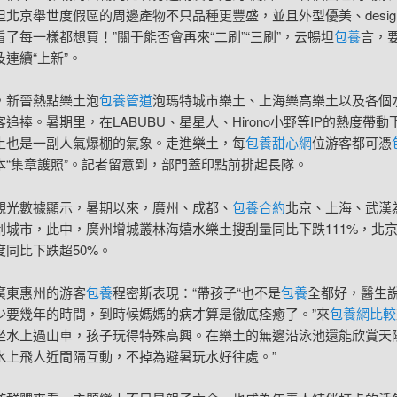
但北京舉世度假區的周邊產物不只品種更豐盛，並且外型優美、desig
了每一樣都想買！”關于能否會再來“二刷”“三刷”，云暢坦
包養
言，
連續“上新”。
，新晉熱點樂土泡
包養管道
泡瑪特城市樂土、上海樂高樂土以及各個
追捧。暑期里，在LABUBU、星星人、Hirono小野等IP的熱度帶
土也是一副人氣爆棚的氣象。走進樂土，每
包養甜心網
位游客都可憑
本“集章護照”。記者留意到，部門蓋印點前排起長隊。
觀光數據顯示，暑期以來，廣州、成都、
包養合約
北京、上海、武漢
刮城市，此中，廣州增城叢林海嬉水樂土搜刮量同比下跌111%，北
度同比下跌超50%。
廣東惠州的游客
包養
程密斯表現：“帶孩子“也不是
包養
全都好，醫生
少要幾年的時間，到時候媽媽的病才算是徹底痊癒了。”來
包養網比較
坐水上過山車，孩子玩得特殊高興。在樂土的無邊沿泳池還能欣賞天
水上飛人近間隔互動，不掉為避暑玩水好往處。”