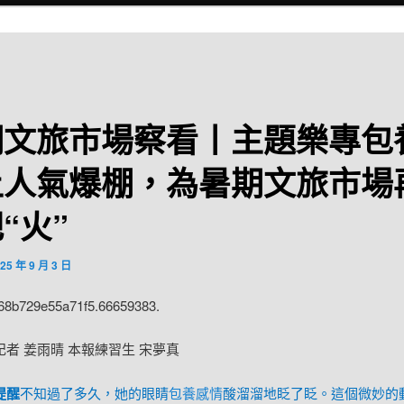
期文旅市場察看丨主題樂專包
土人氣爆棚，為暑期文旅市場
“火”
25 年 9 月 3 日
:68b729e55a71f5.66659383.
記者 姜雨晴 本報練習生 宋夢真
提醒
不知過了多久，她的眼睛
包養感情
酸溜溜地眨了眨。這個微妙的