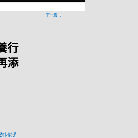
下一篇
→
養行
再添
動作似乎