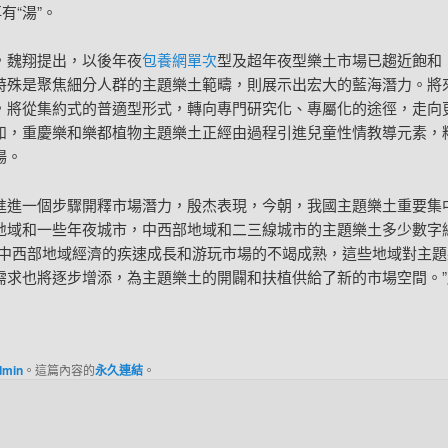
再有“湯”。
，魏翔提出，以後年夜
包養網單次
型及超年夜型樂土市場已趨近飽和
特殊是聚焦細分人群的主題樂土範疇，則展示出宏大的藍海潛力。將
，將從集約式的普適型形式，轉向專門研究化、專屬化的途徑，走向
如，重慶樂和樂都植物主題樂土正經由過程引進兒童性情教導元素，
場。
進進一個步驟開釋市場潛力，殷杰表現，今朝，我國主題樂土重要集
地域和一些年夜城市，中西部地域和二三線城市的主題樂土多少數字
著中西部地域經濟的疾速成長和游玩市場的不竭成熟，這些地域對主題
需求也將逐步增添，為主題樂土的開闢和扶植供給了新的市場空間。
dmin
。這篇內容的
永久連結
。