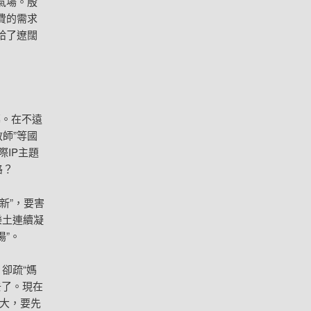
氣場。殷
費的需求
給了遼闊
幕。在不遠
教師”等國
際IP主題
路？
新”，要害
樂土連續凝
湯”。
卻疏“媽
去了。現在
誇大，要先