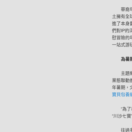
華裔
土擁有全
進了本身
們對IP
慰冒險的
一站式游
為暑
主題
業態聯動
年暑期，
寶貝包養
“為
“川沙七
往過