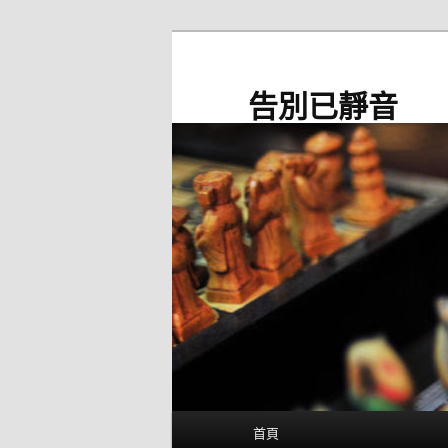
跳
至
主
告別已靜音
要
內
容
主
首頁
要