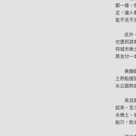
都一樣，
足，讓人看
能不克不及
此外
也遭到游客
特城市樂
票支付一
美團
土熱點搜
水公園熱
來自
起來，至
水樂土，
船只，和