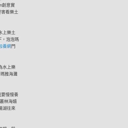
n創意實
要害看樂土
水上樂土
動下，泡泡瑪
包養網
門
為水上樂
京瑪雅海灘
說要慢慢養
叢林海嬉
陽湖往來