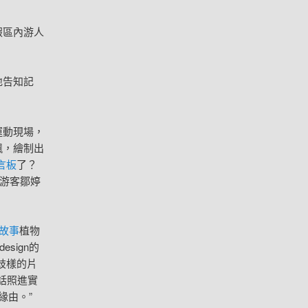
假區內游人
地告知記
運動現場，
飄，繪制出
言板
了？
游客鄒婷
故事
植物
sign的
歧樣的片
童話照進實
緣由。”