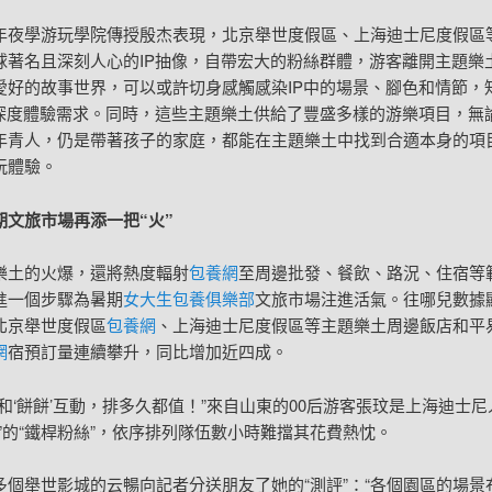
年夜學游玩學院傳授殷杰表現，北京舉世度假區、上海迪士尼度假區
球著名且深刻人心的IP抽像，自帶宏大的粉絲群體，游客離開主題樂
愛好的故事世界，可以或許切身感觸感染IP中的場景、腳色和情節，
的深度體驗需求。同時，這些主題樂土供給了豐盛多樣的游樂項目，無
年青人，仍是帶著孩子的家庭，都能在主題樂土中找到合適本身的項
玩體驗。
期文旅市場再添一把“火”
樂土的火爆，還將熱度輻射
包養網
至周邊批發、餐飲、路況、住宿等
進一個步驟為暑期
女大生包養俱樂部
文旅市場注進活氣。往哪兒數據
北京舉世度假區
包養網
、上海迪士尼度假區等主題樂土周邊飯店和平
網
宿預訂量連續攀升，同比增加近四成。
了和‘餅餅’互動，排多久都值！”來自山東的00后游客張玟是上海迪士
寶”的“鐵桿粉絲”，依序排列隊伍數小時難擋其花費熱忱。
多個舉世影城的云暢向記者分送朋友了她的“測評”：“各個園區的場景