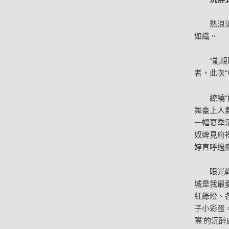
熱浪
如織。
“能
者，此次
繚繞
舞臺上人
一幅夏季
奴婢見府
婷直呼過
眼光
城是我最愛
紅綠燈、
子小彩蛋。
際’的沉