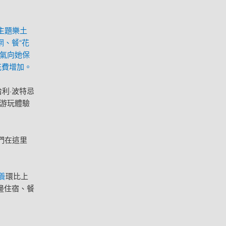
主題樂土
網
、餐“花
氣向她保
花費增加。
哈利·波特忌
游玩體驗
們在這里
養
環比上
邊住宿、餐