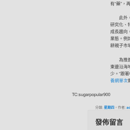
有“藥”，
此外
研究化、
成長趨向
業態。例
耕親子市
為推
東邊沿海
少。“跟
養網單次
TC:sugarpopular900
分類:
星期四
，作者:
a
發佈留言