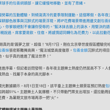
擊球手的
包養網
頭部，讓它緩慢地移動，並有了思緒。
越熒幕的互動體驗，到傾瀉清冷的夏季限制運動，這個寒假，各年夜
深耕腳色故事與沉醉式的場景浮現，將IP花費場景帶進周邊文創
包養
心，你爹娘絕對不會讓你受辱的。”藍沐抹去臉上的淚水，用堅決的語
你父親說過，席家要是飲、住宿，將感情認同轉化為花費力，以此拉動
一趟真的是‘圓夢之旅’，超值！”8月17日，剛在北京舉世度假區體驗完
包養妹
張密斯難掩高興，“魔法城堡高度復原，
包養金額
沉醉式的項目
動，似乎真的進進了魔法世界！”
進進序幕，但記者訪問發明，各年夜主題樂土熱度仍然居高不下，人
找熱血、找屬于本身的高光腳本。
觀光數據顯示，8月1日至18日，該平臺上主題樂土類景區預訂熱度
包
加跨越51%。主題樂土人氣爆棚，不只帶動門票支出增加，還拉動周
花費，為暑期文旅市場再添一把“火”。
式體驗撲滅主題樂土暑期熱