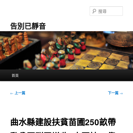
跳
至
搜
主
尋
要
告別已靜音
內
容
主
首頁
要
選
單
文
←
上一篇
下一篇
→
章
導
覽
曲水縣建設扶貧苗圃250畝帶