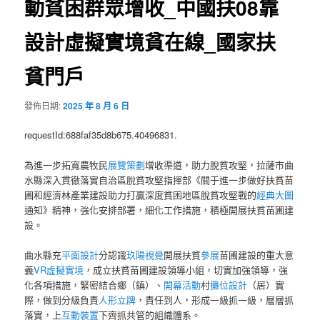
動貧困群眾增收_中國扶08靠
設計虛擬實境貧在線_國家扶
貧門戶
發佈日期:
2025 年 8 月 6 日
requestId:688faf35d8b675.40496831.
為進一步拓寬農牧民
展覽策劃
增收渠道，助力脫貧攻堅，拉薩市曲
水縣深入貫徹落實自治區脫貧攻堅指揮部《關于進一步做好扶貧苗
圃和經濟林產業建設助力打贏深度貧困地區脫貧攻堅戰的
經典大圖
通知》精神，強化安排部署，細化工作措施，積極開展扶貧苗圃建
設。
曲水縣充
平面設計
分認識
玖陽視覺
開展扶貧
參展
苗圃建設的重大意
義
VR虛擬實境
，成立扶貧苗圃建設領導小組，切實加強領導，強
化各項措施，緊密結合鄉（鎮）、
開幕活動
村
攤位設計
（居）實
際，做到分級負責
人形立牌
，責任到人，形成一級抓一級，層層抓
落實，上
互動裝置
下齊抓共管的組織體系。