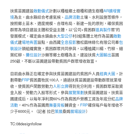
扶貧苗圃建設
啟動儀式
計劃以種植鄉土樹種和適生樹種
AR擴增實
境
為主，曲水縣綜合考慮氣候、
品牌活動
土壤、水利設施等條件，
按照鄉土苗木、適度規模、合理布局、新建一批的原則，確保貧困
群眾為項目建設主體和受益主體，以“公司+貧困群
道具製作
眾”的
發展模式，確定曲水鎮曲水
大型公仔
村2組集體土地作為苗圃
啟動
儀式
建
場地佈置
設點，由西藏
全息投影
雅松園林綠化有限公司牽
包
裝設計
頭組織實施，貧困群眾共同參與，以種植藏川楊、竹柳、細
葉紅柳、
攤位設計
沙棘等鄉土樹種為主，建設扶貧
大圖輸出
苗圃
250畝，不斷以苗圃建設帶動貧困戶群眾增收致富。
目前曲水縣正在確定參與扶貧苗圃建設的貧困戶人員
經典大圖
，計
劃帶動
FRP
貧困農牧民100人，通過扶貧苗圃建設帶動群眾就業增
收，使貧困戶閑散勞動力
人形立牌
得到充分利用，貧困群眾采取資
金入股、勞動力入股等形式，參與
展覽策劃
扶貧苗圃建設。扶貧苗
圃建成后，以每年凈利潤60%作為貧困戶勞務工資及年底分紅
品牌
活動
，40%作為苗圃周
舞臺背板
轉資金，
FRP
確保每戶每年增收不
少于6000元。（記者 拉巴
策展
桑姆
展場設計
）
TC:08designfollow