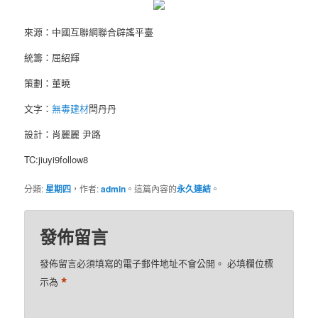
來源：中國互聯網聯合辟謠平臺
統籌：屈紹輝
策劃：董曉
文字：
無毒建材
閆丹丹
設計：肖麗麗 尹路
TC:jiuyi9follow8
分類:
星期四
，作者:
admin
。這篇內容的
永久連結
。
發佈留言
發佈留言必須填寫的電子郵件地址不會公開。
必填欄位標
*
示為