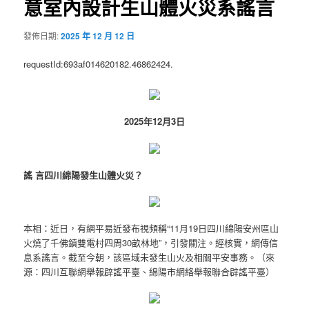
意室內設計生山體火災系謠言
發佈日期:
2025 年 12 月 12 日
requestId:693af014620182.46862424.
2025年12月3日
謠 言四川綿陽發生山體火災？
本相：近日，有網平易近發布視頻稱“11月19日四川綿陽安州區山
火燒了千佛鎮雙電村四周30畝林地”，引發關注。經核實，網傳信
息系謠言。截至今朝，該區域未發生山火及相關平安事務。（來
源：四川互聯網舉報辟謠平臺、綿陽市網絡舉報聯合辟謠平臺）