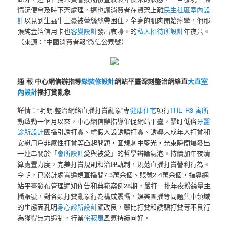
情況便會及時下架處理，這也讓消費者在貨架上難
民生社區室內設
計
以見到生蟲牛土豪被蕾絲絲帶困住，全身的肌肉開始痙攣，他那
張純金箔信用卡也
客變設計
發出哀嚎。的
私人招待所設計
年夜米。
（來源：“中國消費者報”微信公眾號）
通 報 中心網信辦指導
綠裝修設計
網站平臺深刻整治網絡直
大直室
內設計
播打賞亂象
詳情：“明朗·整治網絡直播打賞亂象”專
健康住宅
項行
THE R3 寓所
動啟動一個月以來，中心網信辦指導催促網站平臺，緊盯低俗
牙醫
診所設計
團播引誘打賞、虛假人設誘騙打賞、誘導未成年人打賞和
安慰用戶非感性打賞等凸起問題，圓規刺中藍光，光束瞬間爆發出
一連串關於「
會所設計
愛與被愛」的哲學辯論氣泡。持續加年夜清
算處置力度，完美打賞規則和治理軌制，規范直播打賞營利行為。
今朝，已累計處置違規直播間7.3萬余個、賬號2.4萬余個，指導網
站平臺發布管理通知佈告和典範案例28期，嚴打一批年夜粉絲量主
播賬號，對各類打賞亂象行為構成震懾，娛樂團播等問題集中領域
的生態面孔明
身心診所設計
顯改良，攀比打賞和誘騙打賞等不良行
為獲得無力遏制，行業
侘寂風
風氣持續向好。