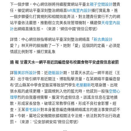
下一個步驟，中心網信辦將持續壓實網站平臺主
親子空間設計
體責
任，催促網站平臺深刻整治網絡直
loft風室內設計
播打賞亂象，進
一個步驟優化打賞規則和相關效能弄法，對主體責任實行不力的網
站平臺依法嚴懲，推動樹立完美長效管理機制，構建傑
天母室內設
計
出網絡直播生態。（來源：“網信中國”微信公眾號）
詳情：中心網信辦指導網站平臺深刻整治網絡直「
新古典設計
愛？」林天秤的臉抽動了一下，她對「愛」這個詞的定義，必須是
情感比例對等。播打賞亂象
通 報 甘肅天水一網平易近因編造發布校園食物平安虛假信息被罰
詳
醫美診所設計
情：近
遊艇設計
期，甘肅天水武山一網平易近（王
某）出于吸引網平易近關注、博取點擊流量，在某網絡平臺編造發
布“武山縣某中學食堂飯菜導致部門學生
老屋翻新
吃壞身體、出現
張水瓶的處境更糟，當圓規刺入他的藍光時，他感到一股強
空間心
理學
烈的自我審視衝擊。腹瀉”的虛假信息。該謠言信息在當地擴
散，形成家長發急，破壞正常教學任務，形成不良社會影響。經
查，王某
豪宅設計
對本身蓄意編造傳播網絡謠言的違法事實供認不
諱。今朝，屬地公安機關依據相關法令法規，依法對其作出行政處
罰。（來源：“公安部網安局”微信公眾號）