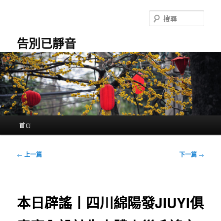
跳
至
搜
主
尋
要
告別已靜音
內
容
主
首頁
要
選
單
文
←
上一篇
下一篇
→
章
導
覽
本日辟謠丨四川綿陽發JIUYI俱