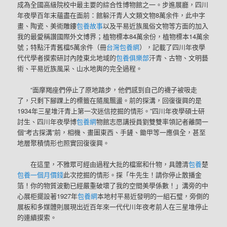
成為全國高級院校中最主要的綜合性博物館之一。步進展廳，四川
年夜學百年末蘊盡在面前：館躲汗青人文類文物8萬余件，此中字
畫、陶瓷、美術雕鏤
包養故事
以及平易近族風俗文物等方面的加入
我的最愛稱讚國際外文博界；植物標本84萬余份，植物標本14萬余
號；特點汗青舊檔5萬余件（冊
台灣包養網
），記載了四川年夜學
代代學者摸索研討內陸東北地域的
包養俱樂部
汗青、古物、文明藝
術、平易近族風采、山水地輿的完全過程。
“面摩羯座們停止了原地踏步，他們感到自己的襪子被吸走
了，只剩下腳踝上的標籤在隨風飄盪。前的探溝，回復復興的是
1934年三星堆汗青上第一次迷信挖掘的情形。”四川年夜學碩士研
討生、四川年夜學博
包養網
物館志愿講授員劉雙雙率領記者離開一
個“考古探溝”前，相機、畫圖東西、手鏟、鋤甲等一應俱全，甚至
地層聚積情形也照實回復復興。
在這里，不雅眾可經由過程大批的檔案和什物，具體清
包養
楚
包養一個月價錢
此次挖掘的情形。探「牛先生！請你停止散播金
箔！你的物質波動已經嚴重破壞了我的空間美學係數！」溝旁的中
心展柜擺設著1927年
包養網
本地村平易近發明的一組石璧，旁側的
展板和多媒體則展現出近百年來一代代川年夜考前人在三星堆停止
的連續摸索。