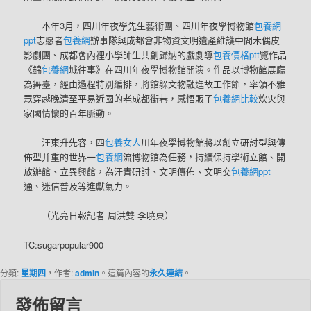
本年3月，四川年夜學先生藝術團、四川年夜學博物館
包養網
ppt
志愿者
包養網
辦事隊與成都會非物資文明遺產維護中間木偶皮
影劇團、成都會內裡小學師生共創歸納的戲劇導
包養價格ptt
覽作品
《錦
包養網
城往事》在四川年夜學博物館開演。作品以博物館展廳
為舞臺，經由過程特別編排，將館躲文物融進故工作節，率領不雅
眾穿越晚清至平易近國的老成都街巷，感悟販子
包養網比較
炊火與
家國情懷的百年脈動。
汪東升先容，四
包養女人
川年夜學博物館將以創立研討型與傳
佈型并重的世界一
包養網
流博物館為任務，持續保持學術立館、開
放辦館、立異興館，為汗青研討、文明傳佈、文明交
包養網ppt
通、迷信普及等進獻氣力。
（光亮日報記者 周洪雙 李曉東）
TC:sugarpopular900
分類:
星期四
，作者:
admin
。這篇內容的
永久連結
。
發佈留言