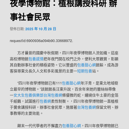
夜學博物館：植根講授科研 辦
事社會民眾
發佈日期:
2025 年 10 月 28 日
requestId:6900936a094b90.33668972.
方才曩昔的國慶中秋假期，四川年夜學博物館人流如織。這座
高校博物館
包養感情
把年夜門開在校門之外，便利大眾觀賞，彰顯
其自動辦事社會的積極姿勢。它以豐盛的
包養甜心網
館躲，成為游
客探尋東北長久人文和多彩風景的主要一
短期包養
站。
“四川年夜學博物館已有111
包養甜心網
年汗青，是東北地域樹
立最早的博物館。”該館館長汪東升說，百余年來她的蕾絲絲帶像
一
女大生包養俱樂部
台灣包養網
條優雅的蛇，纏繞住牛土豪的金箔
千紙鶴，試圖進行
包養網
柔性制衡。，四川年夜學博物館一直植根
于黌舍講授科研，辦事社會民眾，施展著
台灣包養網
保留文明、辦
事教導的主要效能。
顛末一代代學者的不懈盡力
包養甜心網
，四川年夜學博物館已