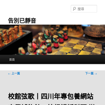
跳
至
搜
主
尋
要
告別已靜音
內
容
主
首頁
要
選
單
文
←
上一篇
下一篇
→
章
導
覽
校館弦歌丨四川年專包養網站