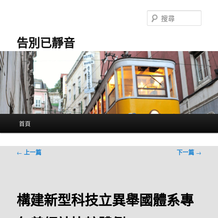
跳
至
搜
主
尋
要
告別已靜音
內
容
主
首頁
要
選
單
文
←
上一篇
下一篇
→
章
導
覽
構建新型科技立異舉國體系專