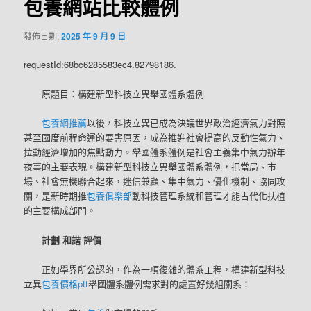
包養網站比較體例
發佈日期:
2025 年 9 月 9 日
requestId:68bc6285583ec4.82798186.
原題目：構建新型科技立異舉國體系體例
包養網推薦
以後，科技立異已成為決議世界政治經濟氣力對照
甚至國度前程命運的要害原因，成為推進社會提高的反動性氣力、
拉動經濟增加的焦點動力。舉國體系體例是社會主義集中氣力辦年
夜事的主要表現。構建新型科技立異舉國體系體例，把當局、市
場、社會無機聯合起來，迷信兼顧、集中氣力、優化機制、協同攻
關，是新時期推
包養俱樂部
動科技管理系統和管理才能古代化扶植
的主要構成部門。
計劃 和諧 評價
正如學界所公認的，作為一項復雜的體系工程，構建新型科技
立異
包養價格ptt
舉國體系體例需求對的處置好幾組關系：