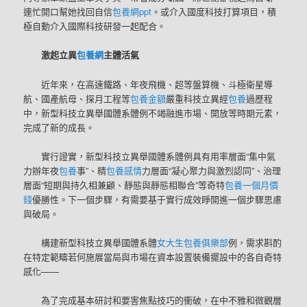
連忙開口幫她找回自信
包養網ppt
。或介入國度科技打算項目，積
極自動介入國際科技研發一起配合。
激起立異
包養網
主體活氣
近年來，在高速鐵路、年夜飛機、超等盤算機、斗極衛星導
航、國產航母、探月工程等
包養金額
嚴重科技立異經
包養
過歷程
中，新型科技立異舉國體系體例不竭融進市場、開放等時期元素，
完成了新的成長。
實行證實，新型科技立異舉國體系體例具有用率層面“集中氣
力辦年夜
包養
事”、精
包養感情
力層面“凝心聚力與激烈認同”、治理
層面“短期與持久相兼顧、靜態與靜態相聯合”等奇特
包養一個月價
錢
優勝性。下一個步驟，有需要基于實行成效睜開進一個步驟思慮
與破局。
構建新型科技立異舉國體系體
女大生包養俱樂部
例，需求斟酌
在特定範疇若何施展當局與市場在資本設置裝備擺設中的各自奇特
感化——
為了完成基本研討和要害焦點技巧的衝破，在中不雅和微觀層