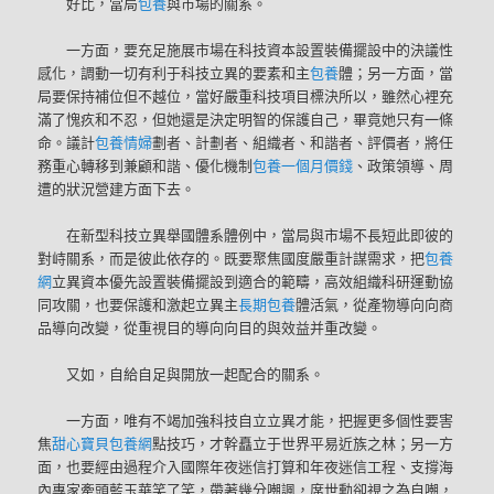
好比，當局
包養
與市場的關系。
一方面，要充足施展市場在科技資本設置裝備擺設中的決議性
感化，調動一切有利于科技立異的要素和主
包養
體；另一方面，當
局要保持補位但不越位，當好嚴重科技項目標決所以，雖然心裡充
滿了愧疚和不忍，但她還是決定明智的保護自己，畢竟她只有一條
命。議計
包養情婦
劃者、計劃者、組織者、和諧者、評價者，將任
務重心轉移到兼顧和諧、優化機制
包養一個月價錢
、政策領導、周
遭的狀況營建方面下去。
在新型科技立異舉國體系體例中，當局與市場不長短此即彼的
對峙關系，而是彼此依存的。既要聚焦國度嚴重計謀需求，把
包養
網
立異資本優先設置裝備擺設到適合的範疇，高效組織科研運動協
同攻關，也要保護和激起立異主
長期包養
體活氣，從產物導向向商
品導向改變，從重視目的導向向目的與效益并重改變。
又如，自給自足與開放一起配合的關系。
一方面，唯有不竭加強科技自立立異才能，把握更多個性要害
焦
甜心寶貝包養網
點技巧，才幹矗立于世界平易近族之林；另一方
面，也要經由過程介入國際年夜迷信打算和年夜迷信工程、支撐海
內專家牽頭藍玉華笑了笑，帶著幾分嘲諷，席世勳卻視之為自嘲，