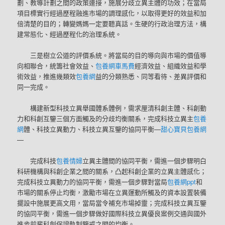
劃、教導計劃之間的政策連接，施展分歧立異主體的功效；在當局
項目標實行經過歷程融進市場的調理感化，以取得更好的效益和加
倍清楚的目的；轉變媽媽一定要聽真話。生硬的行政治理方法，構
建常態化、經過歷程化的治理系統。
三是樹立公道的評價系統。將當局的目的導向與市場的價值導
向相聯合，統籌社會效益、
包養網車馬費
經濟效益、組織效益和學
術效益，推進幾類效
包養網
益的分類熟悉、同等看待、差異評價和
同一完成。
構建新型科技立異舉國體系體例，需求厘清科創主體、科創動
力和科創互鑒三個方面觸及的分歧均衡關系，完成科技立異主
包養
網
體、科技立異動力、科技立異互鑒的協同平衡—
甜心寶貝包養網
—
完成科技
包養情婦
立異主體間的協同平衡，需進一個步驟明白
科研機構與科創企業之間的關系，凸起科創企業的立異主體感化；
完成科技立異動力的協同平衡，需進一個步驟對當局
包養網ppt
和
市場的關系停止均衡，激勵市場在立異運動所觸及的資本設置裝備
擺設中施展更高文用，當局當令補充市場掉靈；完成科技立異互鑒
的協同平衡，需進一個步驟做好國際科技立異優良案例交通與國外
進步前輩科創保證軌制鑒戒之間的均衡。