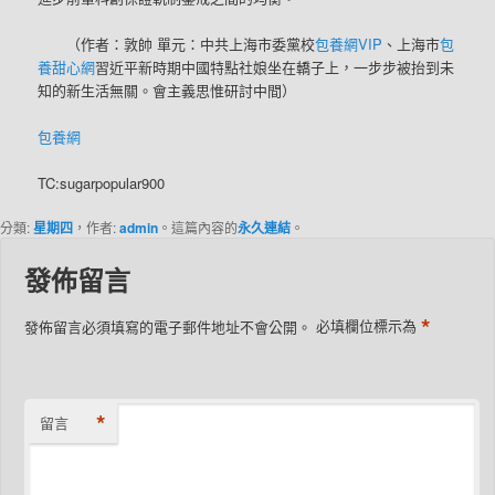
（作者：
敦帥
單元：中共上海市委黨校
包養網VIP
、上海市
包
養甜心網
習近平新時期中國特點社娘坐在轎子上，一步步被抬到未
知的新生活無關。會主義思惟研討中間）
包養網
TC:sugarpopular900
分類:
星期四
，作者:
admin
。這篇內容的
永久連結
。
發佈留言
*
發佈留言必須填寫的電子郵件地址不會公開。
必填欄位標示為
*
留言