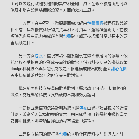
面可以表現行政體系體例的集中和兼顧上風，在微不雅層面則可以
施展市場在設置裝備擺設資本方面的效力上風。
一方面，在中不雅、微觀層面需求經由
包養價格
過程行政兼顧
和和諧，集聚優質科研物資資本和人才資本，運籌群體聰明，在較
短時光內集中氣力完成嚴重衝
包養
破，處理技巧和財產成長中的要
害瓶頸題目。
另一方面
包養
，重視市場化體系體例在微不雅層面的領導，依
托開放不受拘束的企業成長周遭的狀況，借力科技立異的攙扶政策
design和科技立異保證軌制設定，推進構成傑出的財產立
甜心花園
異生態周遭的狀況，激起立異主體活氣。
構建新型科技立異舉國體系體例，需求改正“不吝一切價格”的
做法，充足斟酌科技立異衝破的本錢和效力題目——
一是樹立迷信的決議計劃系統。經
包養
由過程項目布局的迷信
計劃，兼顧分派當局把握的資本，明白哪些項目必需經由過程當局
安排和推進、哪些項目經由過程市場競爭選擇。
二是樹立協同的實行系
包養
統。強化國度科技計劃與人才計