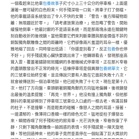
一個看起來比他車
包養故事
子尺寸小上三十公分的停車格，上面還
灑著一層可疑的白色粉末。何手殘深吸一口氣。將車子打了倒檔。
他的車載語音系統發出了令人不快的女聲：「警告，後方障礙物距
離：無限趨近於零。」「請考慮放棄治療。」他忽略了警告，開始
緩慢地倒車。他最討厭的不是語音系統，而是那兩塊永遠在關鍵時
刻自動收折的後視鏡。當他需要它們來判斷車體與那座價值不菲的
銅製獨角獸雕像之間的距離時，它們卻像兩片羞澀的耳朵一樣，優
雅地縮了回去。同時發出低語：「你還是別看了，反正
包養
你也停
不好。」何手殘感覺心臟快要跳出來了。他轉頭看去，發現那座高
聳入雲、覆蓋著鏽跡斑斑鐵網的多層機械式停車塔，正在那片窄巷
的盡頭散發出不正常的綠光。這棟停車塔是個異類
包養網單次
，它
的三號車位始終空著，並且傳說只要有人敢在它面前失敗十八次，
就會被傳送到一個泊車地獄。他已經失敗了十七次。現在是第十八
次。他打了方向盤，車頭朝著銅獨角獸的方向猛地偏轉。後視鏡發
出最後的溫柔提醒：「再見，世界。」他沒有撞上獨角獸，但他那
顫抖的車尾卻擦到了停車塔三號車位入口處的一根古老、佈滿苔蘚
的柱子。不是撞擊，而是輕柔的碰觸，像戀人之間的耳語。接著，
一道濃郁的、像薄荷口香糖一樣的綠色光芒。猛地從柱子爆發出
來，瞬間吞噬了何手殘和他的掀背車。光芒消失後，窄巷恢復了平
靜，只剩下獨角獸雕像一臉困惑的表情。何手殘感覺一陣天旋地
轉，等他回過神來，他的車子竟然垂直停在一個貼滿了巨大獎狀的