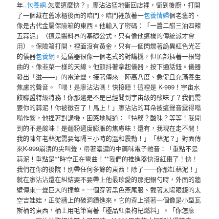
年..
包養網
.怎麼這麼快？」廖沾沾猛地衝回店裡，衝到後廚，打開
了一個藏在舊冰櫃後面的暗門。暗門裡放著一
包養情婦
個老舊的、
像是古代金屬保險箱的東西。他輸入了密碼：「一醬二醋三油四辣
五蒜泥」（這是醬料界的基礎公式，只有像他這樣的傳統派才會
用）。保險箱打開，裡面沒有黃金，只有一個閃爍著詭異紅色光芒
的儀器
包養網
。這儀器很像一個老式的對講機，但頂部插著一根彎
曲的、像韭菜一樣的天線。他顫抖著拿起儀器，按下通話鈕。儀器
發出「滋——」的電流聲，接著傳來一陣高八度、急促且充滿養生
焦慮的聲音。「喂！是廖沾沾嗎！快接聽！這裡是 K-999！宇宙水
餃聯盟特級特務！你那邊是不是已經聞到宇宙級的酸味了？我們需
要你的蒜泥！你被徵召了！馬上！」廖沾沾的耳朵被這聲音震得嗡
嗡作響，他捏著對講機，困惑地喊道：「特務？酸味？等等！我聞
到的不是酸味！是麵粉過度膨脹的焦慮味！還有，我現在走不開！
我的陳年老蒜泥需要每隔三小時的溫和震動！」「蒜泥？」對面傳
來K-999崩潰的尖叫聲，帶著濃濃的中藥味電子雜音：「重點不是
蒜泥！重點是**時空正在彎曲！**我們的推進器快沒紅棗了！快！
我們在你的後院！別帶任何多餘的東西！除了——你那缸蒜泥！」
就在廖沾沾還在糾結要不要帶上他最珍愛的那把銀勺時，外面的牆
壁傳來一聲巨大的撞擊。一個穿著黑色燕尾服、戴著太陽眼鏡的太
空吉娃娃，正從牆上的破洞鑽進來。它的背上揹著一個像是小型瓦
斯桶的東西，桶上用毛筆寫著「極品紅棗枸杞燃料」。「你怎麼