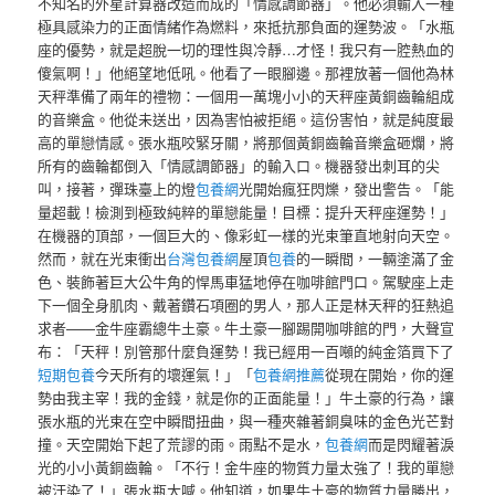
不知名的外星計算器改造而成的「情感調節器」。他必須輸入一種
極具感染力的正面情緒作為燃料，來抵抗那負面的運勢波。「水瓶
座的優勢，就是超脫一切的理性與冷靜…才怪！我只有一腔熱血的
傻氣啊！」他絕望地低吼。他看了一眼腳邊。那裡放著一個他為林
天秤準備了兩年的禮物：一個用一萬塊小小的天秤座黃銅齒輪組成
的音樂盒。他從未送出，因為害怕被拒絕。這份害怕，就是純度最
高的單戀情感。張水瓶咬緊牙關，將那個黃銅齒輪音樂盒砸爛，將
所有的齒輪都倒入「情感調節器」的輸入口。機器發出刺耳的尖
叫，接著，彈珠臺上的燈
包養網
光開始瘋狂閃爍，發出警告。「能
量超載！檢測到極致純粹的單戀能量！目標：提升天秤座運勢！」
在機器的頂部，一個巨大的、像彩虹一樣的光束筆直地射向天空。
然而，就在光束衝出
台灣包養網
屋頂
包養
的一瞬間，一輛塗滿了金
色、裝飾著巨大公牛角的悍馬車猛地停在咖啡館門口。駕駛座上走
下一個全身肌肉、戴著鑽石項圈的男人，那人正是林天秤的狂熱追
求者——金牛座霸總牛土豪。牛土豪一腳踢開咖啡館的門，大聲宣
布：「天秤！別管那什麼負運勢！我已經用一百噸的純金箔買下了
短期包養
今天所有的壞運氣！」「
包養網推薦
從現在開始，你的運
勢由我主宰！我的金錢，就是你的正面能量！」牛土豪的行為，讓
張水瓶的光束在空中瞬間扭曲，與一種夾雜著銅臭味的金色光芒對
撞。天空開始下起了荒謬的雨。雨點不是水，
包養網
而是閃耀著淚
光的小小黃銅齒輪。「不行！金牛座的物質力量太強了！我的單戀
被汙染了！」張水瓶大喊。他知道，如果牛土豪的物質力量勝出，