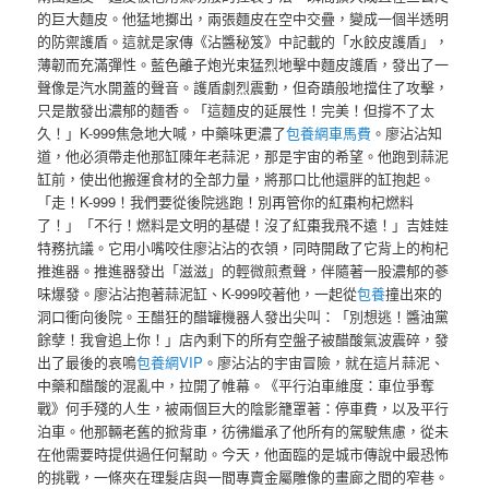
的巨大麵皮。他猛地擲出，兩張麵皮在空中交疊，變成一個半透明
的防禦護盾。這就是家傳《沾醬秘笈》中記載的「水餃皮護盾」，
薄韌而充滿彈性。藍色離子炮光束猛烈地擊中麵皮護盾，發出了一
聲像是汽水開蓋的聲音。護盾劇烈震動，但奇蹟般地擋住了攻擊，
只是散發出濃郁的麵香。「這麵皮的延展性！完美！但撐不了太
久！」K-999焦急地大喊，中藥味更濃了
包養網車馬費
。廖沾沾知
道，他必須帶走他那缸陳年老蒜泥，那是宇宙的希望。他跑到蒜泥
缸前，使出他搬運食材的全部力量，將那口比他還胖的缸抱起。
「走！K-999！我們要從後院逃跑！別再管你的紅棗枸杞燃料
了！」「不行！燃料是文明的基礎！沒了紅棗我飛不遠！」吉娃娃
特務抗議。它用小嘴咬住廖沾沾的衣領，同時開啟了它背上的枸杞
推進器。推進器發出「滋滋」的輕微煎煮聲，伴隨著一股濃郁的蔘
味爆發。廖沾沾抱著蒜泥缸、K-999咬著他，一起從
包養
撞出來的
洞口衝向後院。王醋狂的醋罐機器人發出尖叫：「別想逃！醬油黨
餘孽！我會追上你！」店內剩下的所有空盤子被醋酸氣波震碎，發
出了最後的哀鳴
包養網VIP
。廖沾沾的宇宙冒險，就在這片蒜泥、
中藥和醋酸的混亂中，拉開了帷幕。《平行泊車維度：車位爭奪
戰》何手殘的人生，被兩個巨大的陰影籠罩著：停車費，以及平行
泊車。他那輛老舊的掀背車，彷彿繼承了他所有的駕駛焦慮，從未
在他需要時提供過任何幫助。今天，他面臨的是城市傳說中最恐怖
的挑戰，一條夾在理髮店與一間專賣金屬雕像的畫廊之間的窄巷。