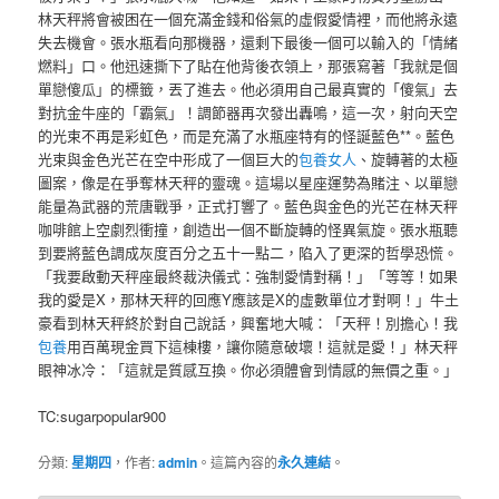
林天秤將會被困在一個充滿金錢和俗氣的虛假愛情裡，而他將永遠
失去機會。張水瓶看向那機器，還剩下最後一個可以輸入的「情緒
燃料」口。他迅速撕下了貼在他背後衣領上，那張寫著「我就是個
單戀傻瓜」的標籤，丟了進去。他必須用自己最真實的「傻氣」去
對抗金牛座的「霸氣」！調節器再次發出轟鳴，這一次，射向天空
的光束不再是彩虹色，而是充滿了水瓶座特有的怪誕藍色**。藍色
光束與金色光芒在空中形成了一個巨大的
包養女人
、旋轉著的太極
圖案，像是在爭奪林天秤的靈魂。這場以星座運勢為賭注、以單戀
能量為武器的荒唐戰爭，正式打響了。藍色與金色的光芒在林天秤
咖啡館上空劇烈衝撞，創造出一個不斷旋轉的怪異氣旋。張水瓶聽
到要將藍色調成灰度百分之五十一點二，陷入了更深的哲學恐慌。
「我要啟動天秤座最終裁決儀式：強制愛情對稱！」「等等！如果
我的愛是X，那林天秤的回應Y應該是X的虛數單位才對啊！」牛土
豪看到林天秤終於對自己說話，興奮地大喊：「天秤！別擔心！我
包養
用百萬現金買下這棟樓，讓你隨意破壞！這就是愛！」林天秤
眼神冰冷：「這就是質感互換。你必須體會到情感的無價之重。」
TC:sugarpopular900
分類:
星期四
，作者:
admin
。這篇內容的
永久連結
。