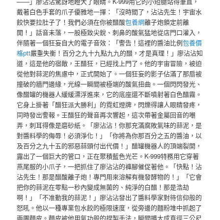
——」廖沾沾驚訝地瞪大了眼睛。K-999用它的小短腿站得筆直，
戴著白色手套的爪子優雅地一揮：「沒時間了，沾沾先生！宇宙水
餃快要拉肚子了！我們必須在你被醋酸
包養網
離子炮鎖定前離
開！」話音未落，一股極致尖銳、刺鼻的酸氣猛地從店門口灌入，
伴隨著一個狂妄自大的電子音效：「警告！這裡的醬油比例
包養價
格ptt
嚴重失衡！百分之九十九點九九的醋，才是真理！」廖沾沾知
道，這是他的宿敵，王醋狂，已經找上門了。他的宇宙冒險，被迫
從他對蒜泥的焦慮中，正式開始了。一個狂妄的影子佔滿了那扇被
撞破的牆門邊緣，光線一瞬間被極端的酸氣扭曲。一個閃閃發光、
像醋罐的機器人緩緩漂浮進來，它的底座還不斷噴射著白色醋霧。
它身上掛著「醋狂派大勝利」的霓虹燈牌，閃爍得讓人眼睛發疼，
同時發出警報。王醋狂的聲音再次響起，這次帶著金屬回音的嘲
弄，刺耳得像是磨砂紙。「廖沾沾！你那充滿腐敗氣味的蒜泥，是
對醬料學的侮辱！必須淨化！」「你將為你那百分之五的醬油，以
及百分之九十五的邪惡蒜頭付出代價！」醋罐機器人的頂端裂開，
露出了一個巨大的管口，正在聚積藍色光芒。K-999特務用它穿著
燕尾服的小爪子，一把抓住了廖沾沾的褲腳催促著他。「快點！沾
沾先生！那是醋酸離子炮！專門用來溶解有機發酵物的！」「它會
把你的蒜泥在零點一秒內變成無菌的、純淨的白醋！那是浩劫
啊！」「不准動我的蒜泥！」廖沾沾發出了醬料學家對待信仰般的
怒吼。他以一種專業包水餃的極限速度，從旁邊的麵粉堆中抓起了
兩團麵皮。麵皮被他用氣功般的捏製手法，瞬間擴大成直徑三公尺