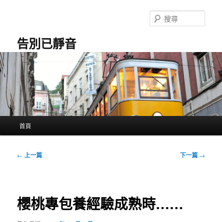
跳
至
搜
主
尋
要
告別已靜音
內
容
主
首頁
要
選
單
文
←
上一篇
下一篇
→
章
導
覽
櫻桃專包養經驗成熟時……