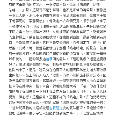
有的汽車喇叭同時發出了一個持續不斷、低沉且潮濕的「咕嚕——
咕嚕——」聲。這聲音不是引擎聲，也不是正常的鳴笛聲，而像是
一個巨大的、消化不良的胃在哀嚎。廖沾沾皺著眉頭，這嚴重干擾
了他蒜泥的「寧靜冥想」。他決定出去看個究竟，順手從桌上拿了
一張髒兮兮的，印著《沾醬秘笈》封面的皺衛生紙，塞進口袋以備
不時之需。他一腳踏出店門，立刻被眼前的景象震驚了。整條城市
的主幹道上，數百個交通信號燈，從東邊到西邊，從高架橋到巷弄
口，全部變成了綠燈。它們不是交替閃爍，而是固定在「通行」的
狀態，同時，每一個燈箱都發出了那種「咕嚕咕嚕」的聲音，並且
有一層淡淡的、熱氣騰騰的白霧從燈箱的頂部冒出，散發出一種難
以名狀的——麵粉蒸煮過
包養
頭的氣味。「麵粉焦慮？還是過度發
酵？」廖沾沾是個醬料學家，對所有食物相關的氣味都極度敏感。
他聞出來了，這是一種只有在極度巨大的麵團因為壓力過大而散發
出的氣味。街上的行人陷入了混亂。汽車不知道該走還是該停，因
為無論從哪個方向看，都是綠燈。一個穿著西裝的男人小心翼翼地
把車停在路中央，搖下車窗，對著紅綠燈大喊：「喂！你為什麼咕
嚕咕嚕？你倒是紅一下啊！我要向左轉！綠燈沒用啊！」廖沾沾感
覺到一陣心悸。這種氣味，這種不祥的「咕嚕」聲，與他兒時聽到
的家傳預言不謀而合。他想起家傳《沾醬秘笈》裡記載的第一句：
「當世間萬物的交通都被麵
包養管道
皮的氣味籠罩，且燈號恒綠、
聲如湯沸時，便是宇宙水餃臨界點到來之時。」「七點五個地球