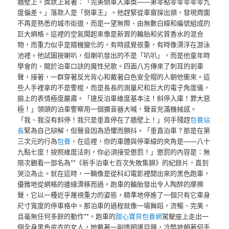
牆壁上。獎狀上寫著：「完美倒車入庫獎——第零點零零零零零九
度偏差。」落款人是「倒車王」。他趕緊從車窗探出頭，發現周圍
不再是熟悉的城市街道，而是一望無際、由無數白線和編號組成的
巨大網格。這裡的空氣聞起來像是新買的輪胎和劣質香水的混合
物，而重力似乎是隨機變化的，有時感覺很重，有時像漂浮在游泳
池裡。他試圖按喇叭，但喇叭發出的不是「叭叭」，而是他童年時
學會的、關於泊車口訣的魔性兒歌。四面八方傳來了刺耳的剎車
聲，接著，一群穿著反光背心和戴著白色安全帽的人朝他衝來。這
些人手裡拿的不是警棍，而是長長的測量尺和巨大的電子角度儀，
臉上的表情極度嚴肅。「違反泊車維度基本法！斜停入庫！罪大惡
極！」領頭的泊車警察用一個擴音器大喊，聲音充滿機械感。
「我、我沒有斜停！我只是垂直停在了牆壁上！」何手殘趕
包養站
長
緊為自己辯解，但聲音因為恐懼而顫抖。「垂直泊車？那是在第
三次元的行為
包養
，在這裡，你的車體與停車線的夾角是——八十
九點七度！按照維度法則，你必須接受懲罰！」懲罰的內容是：無
限次觀看一部名為**《新手泊車七百次失敗集錦》的紀錄片，直到
哭泣為止。就在這時，一輛像是從科幻電影裡開出來的黑色跑車，
優雅地從網格的邊緣漂移而過。跑車的輪胎發出令人陶醉的摩擦
聲，它以一種近乎蔑視重力的姿態，精準地停進了一個只有它車身
尺寸寬度的停車格中。那泊車的過程就像一場舞蹈，流暢、完美，
且毫無任何多餘的動作**。跑車的
甜心寶貝包養網
駕駛座上走出一
個全身黑色皮衣的女人，她戴著一副透明護目鏡，冷酷地朝著何手