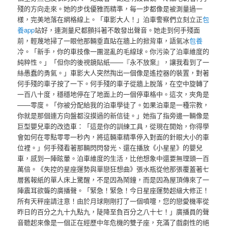
殘的方向走來。她的步伐優雅而精準，每一步都像是被測量過一
樣，完美地落在網格線上。「車影大人！」泊車警察們立刻立正
包
養app
站好，連測量尺都顫抖著不敢發出聲音。她走到何手殘面
前，輕蔑地掃了一眼他那輛垂直貼在牆上的掀背車，語氣冰
包養
冷。「新手，你的車技像一團混亂的毛線球。你污染了泊車維度的
純粹性。」「但你的後視鏡貼紙——『永不放棄』，讓我看到了一
絲愚蠢的勇氣。」車影大人突然掏出一個像是遙控器的裝置，對著
何手殘的車子按了一下。何手殘的車子從牆上脫落，在空中旋轉了
一百八十度，穩穩地停在了地面上的一個停車格中。這次，夾角是
——零度。「你被分配給我的泊車學徒了。如果泊車是一種宗教，
你就是那個連方向盤都沒摸過的新信徒。」她指了指旁邊一輛像是
巨型嬰兒車的改造車：「這是你的訓練工具，從現在開始，你得學
會如何在零點零零一秒內，將這輛車精準停入對面的針眼大小的車
位裡。」何手殘看著那輛閃閃發光、還在播放《小星星》的嬰兒
車，感到一陣眩暈。泊車維度的生活，比他想象中還要無理頭一百
萬倍。《失控的星座運勢與單戀狂想曲》張水瓶從他那張覆蓋著七
層舊報紙的單人床上驚醒，不是因為鬧鐘，而是因為屋頂傳來了一
陣震耳欲聾的廣播聲。「緊急！緊急！今日星座運勢超級大修正！
所有天秤座請注意！由於月球剛剛打了一個噴嚏，您的戀愛機率從
昨日的百分之九十九點九，陡降至負百分之八十七！」廣播員的聲
音聽起來像是一個正在經歷中年危機的雙子座，充滿了戲劇性的絕