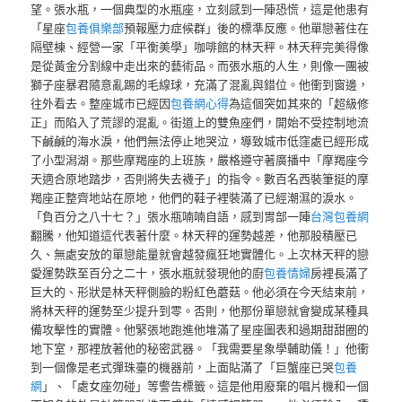
望。張水瓶，一個典型的水瓶座，立刻感到一陣恐慌，這是他患有
「星座
包養俱樂部
預報壓力症候群」後的標準反應。他單戀著住在
隔壁棟、經營一家「平衡美學」咖啡館的林天秤。林天秤完美得像
是從黃金分割線中走出來的藝術品。而張水瓶的人生，則像一團被
獅子座暴君隨意亂踢的毛線球，充滿了混亂與錯位。他衝到窗邊，
往外看去。整座城市已經因
包養網心得
為這個突如其來的「超級修
正」而陷入了荒謬的混亂。街道上的雙魚座們，開始不受控制地流
下鹹鹹的海水淚，他們無法停止地哭泣，導致城市低窪處已經形成
了小型潟湖。那些摩羯座的上班族，嚴格遵守著廣播中「摩羯座今
天適合原地踏步，否則將失去襪子」的指令。數百名西裝筆挺的摩
羯座正整齊地站在原地，他們的鞋子裡裝滿了已經潮濕的淚水。
「負百分之八十七？」張水瓶喃喃自語，感到胃部一陣
台灣包養網
翻騰，他知道這代表著什麼。林天秤的運勢越差，他那股積壓已
久、無處安放的單戀能量就會越發瘋狂地實體化。上次林天秤的戀
愛運勢跌至百分之二十，張水瓶就發現他的廚
包養情婦
房裡長滿了
巨大的、形狀是林天秤側臉的粉紅色蘑菇。他必須在今天結束前，
將林天秤的運勢至少提升到零。否則，他那份單戀就會變成某種具
備攻擊性的實體。他緊張地跑進他堆滿了星座圖表和過期甜甜圈的
地下室，那裡放著他的秘密武器。「我需要星象學輔助儀！」他衝
到一個像是老式彈珠臺的機器前，上面貼滿了「巨蟹座已哭
包養
網
」、「處女座勿碰」等警告標籤。這是他用廢棄的唱片機和一個