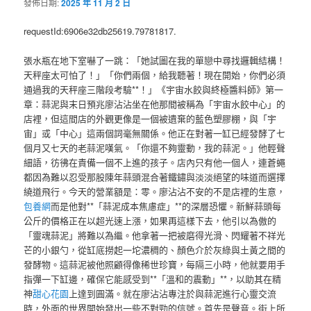
發佈日期:
2025 年 11 月 2 日
requestId:6906e32db25619.79781817.
張水瓶在地下室嚇了一跳：「她試圖在我的單戀中尋找邏輯結構！
天秤座太可怕了！」「你們兩個，給我聽著！現在開始，你們必須
通過我的天秤座三階段考驗**！」《宇宙水餃與終極醬料師》第一
章：蒜泥與末日預兆廖沾沾坐在他那間被稱為「宇宙水餃中心」的
店裡，但這間店的外觀更像是一個被遺棄的藍色塑膠棚，與「宇
宙」或「中心」這兩個詞毫無關係。他正在對著一缸已經發酵了七
個月又七天的老蒜泥嘆氣。「你還不夠靈動，我的蒜泥。」他輕聲
細語，彷彿在責備一個不上進的孩子。店內只有他一個人，連蒼蠅
都因為難以忍受那股陳年蒜頭混合著鐵鏽與淡淡絕望的味道而選擇
繞道飛行。今天的營業額是：零。廖沾沾不安的不是店裡的生意，
包養網
而是他對**「蒜泥成本焦慮症」**的深層恐懼。新鮮蒜頭每
公斤的價格正在以超光速上漲，如果再這樣下去，他引以為傲的
「靈魂蒜泥」將難以為繼。他拿著一把被磨得光滑、閃耀著不祥光
芒的小銀勺，從缸底撈起一坨濃稠的、顏色介於灰綠與土黃之間的
發酵物。這蒜泥被他照顧得像稀世珍寶，每隔三小時，他就要用手
指彈一下缸邊，確保它能感受到**「溫和的震動」**，以助其在精
神
甜心花園
上達到圓滿。就在廖沾沾專注於與蒜泥進行心靈交流
時，外面的世界開始發出一些不對勁的信號。首先是聲音。街上所