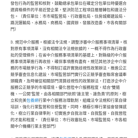
發包行為的監管和核對，鼓勵總承包單位在確定分包單位時優選合
適資格條件的平易近營企業，堅決防范工程項目層層轉包和違法分
包。（責任單位：市市場監管局、行政審批局、住房城鄉建設局、
路況運輸局、水務局、商務局、國資辦、發展改造委，市各有關部
門）
3. 規范中介服務。根據法令法規，調整涉審中介服務事項清單。核
對原有事項清單，沒有相關法令法規依據的，一概不得作為行政審
批的受理條件；在省中介服務事項清單的基礎上，對縣級的中介服
務事項清單進行再收拾，確保事項應有盡有。規范其他涉企中介服
務的市場競爭行為，不得制訂或許實施歧視性政策辦法。推進公正
競爭審查信息化建設，市場監管部門實行公正競爭審查聯席會議牽
頭職責，及時催促相關部門清算歧視性的政策辦法，打造涉企中介
服務公正競爭的市場環境。優化晉陞中介服務程度，結合“雙隨
機、一公開”監管，由各相關部門依照“誰主管、誰負責”的原則，樹
立和完美
包養網
行業中介服務治理軌制，組織法令法規和行業自律
培訓，強化行業監管和信譽監管。同時，積極引導行業協會發揮感
化，樹立行業自律準則，切實進步自我治理、自我監督、自我晉陞
的才能和程度。（責任單位：市行政審批局、市場監管局，市各相
關中介機構行業主管部門）