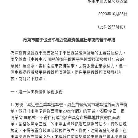
啟東市國民當局辦公室
2023年10月25日
（此件公開發布）
啟東市關于促進平易近營經濟發展壯年夜的若干舉措
為深刻貫徹習近平總書記關于平易近營經濟發展的主要論述精力，
周全落實《中共中心 國務院關于促進平易近營經濟發展壯年夜的
意見》及國家、省和南通市安排請求，弘揚張謇企業家精力，進一
個步驟提振激發平易近營經濟活氣，促進平易近營經濟發展壯年
夜，制訂如下辦法。
一、進一個步驟優化政務服務
1. 方便平易近營企業準進準營。周全貫徹落實市場準進負面清單軌
制，做好《市場準進負面清單2022年版》的宣貫，依照“全國一張
清單”治理形式，不得自行編制發布具有市場準進性質的負面清
單。嚴格依照全國統一的市場主體登記治理條例等法令、行政法規
規定，不得設置分歧理或歧視性設立、變更、注銷等登記請求。在
市場準進負面清單之外，不得以任何情勢增設平易近間資本準進條