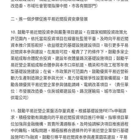
改造委、市域社會管理指揮中間，市各有關部門）
二、進一個步驟促進平易近間投資安康發展
10. 鼓勵平易近間投資參與嚴重項目建設。在國家相關投資政策允
許范圍內，依托當局投資項目在線審批監管平臺，及時向平易近間
資本推介質態較好、收益穩定的基礎設施建設項目，吸引更多平易
近間資本參與建設。在風險可控、權責了了的條件下，鼓勵多家企
業組成聯合體配合投資、建設年夜體量路況基礎設施項目；鼓勵平
易近營企業組成聯合體參與本市口岸航道、橋梁和市政工程等年夜
型基礎設施建設；在省、市政策許可范圍內，鼓勵優質平易近營新
動力生產制造類企業參與光伏、風力發電競爭性設置裝備擺設，鼓
勵各類優質平易近營企業參與儲能調峰、電網改革項目。（責任單
位：市發展改造委、住房城鄉建設局、路況運輸局、城市治理局、
供電公司）
11. 鼓勵平易近營企業盤活存量資產。根據基礎設施REITs申報請
求，積極發動有興趣向的平易近間投資項目進行申報。指導項目單
位加強與金融機構、買賣所溝通聯系，及時協調解決項目推進過程
中的難點、堵點問題。積極服務合適條件的平易近營企業發行基礎
設施REITs融資。鼓勵引導平易近間資本參與產業園區建設，平易