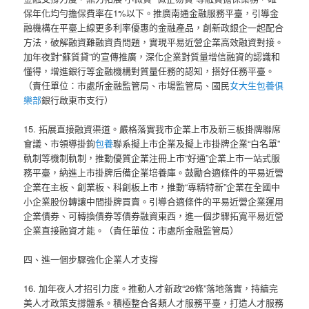
保年化均勻擔保費率在1%以下。推廣南通金融服務平臺，引導金
融機構在平臺上線更多利率優惠的金融產品，創新政銀企一起配合
方法，破解融資難融資貴問題，實現平易近營企業高效融資對接。
加年夜對“蘇質貸”的宣傳推廣，深化企業對質量增信融資的認識和
懂得，增進銀行等金融機構對質量任務的認知，搭好任務平臺。
（責任單位：市處所金融監管局、市場監管局、國民
女大生包養俱
樂部
銀行啟東市支行）
15. 拓展直接融資渠道。嚴格落實我市企業上市及新三板掛牌聯席
會議、市領導掛鉤
包養
聯系擬上市企業及擬上市掛牌企業“白名單”
軌制等機制軌制，推動優質企業注冊上市“好通”企業上市一站式服
務平臺，納進上市掛牌后備企業培養庫。鼓勵合適條件的平易近營
企業在主板、創業板、科創板上市，推動“專精特新”企業在全國中
小企業股份轉讓中間掛牌買賣。引導合適條件的平易近營企業運用
企業債券、可轉換債券等債券融資東西，進一個步驟拓寬平易近營
企業直接融資才能。（責任單位：市處所金融監管局）
四、進一個步驟強化企業人才支撐
16. 加年夜人才招引力度。推動人才新政“26條”落地落實，持續完
美人才政策支撐體系。積極整合各類人才服務平臺，打造人才服務