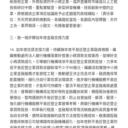
新技術企業、外商投資的中小微企業，或許是擁有市級或以上工程
技術研討中間、重點實驗室、新型研發機構、技術創新中間的企
業，將根據該企業項目協議給予必定額度的房錢補貼。（責任單
位：市天然資源和規劃局，各鎮國民當局、各園區內容標籤：天作
之合、業界精英、小甜文、先婚後愛管委會）
三、進一個步驟加年夜金融支撐力度
14. 加年夜信貸支撐力度。持續做年夜平易近營企業融資規模，繼
續推動處所法人銀行機構落實好普惠小微貸款支撐東西，發揮好支
小再貸款感化。引導銀行機構增添平易近營企業貸款投放，力爭年
底平易近營企業貸款余額新增不少于50億元。繼續深刻實施中小微
企業金融服務才能晉陞工程，推動健全涉企信息共享、融資擔保等
配套機制，細化分歧行業信貸治理請求，進步銀行機構服務平易近
營企業的意愿、才能和可持續性。靈活平易近營企業金融風險處置
方法，督導銀行機構用足用好現有金融攙扶政策，積極幫扶後期信
譽傑出、暫時遇困的平易近營企業，防止自覺抽貸、斷貸、壓貸。
強化銀行機構服務平易近營企業督導考察，將銀行機構平易近營企
業貸款投放、利率執行程度、金融幫扶等情況納進處所高質量考察
及綜合評價，適時采取通報約談等方法晉陞任務成效。啟東國投融
資擔保無限公司發揮國有助融機構感化，加年夜對平易近營企業的
金融支撐力度，鼎力拓展“小微貸”“微企易貸”等融資擔保業務，確