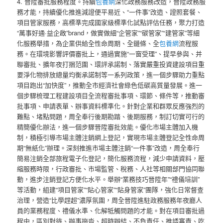
4. 晉陞審批服務程度。持續
包養網
深化政務服務改造，晉陞政務服
務才能，持續優化推進減證便平易近、“一件事”改造、證照套餐、
項目管家服務，高標準完成國家級標準化試點評估任務，聚力打造
“萬事好通·益企啟”brand，做實做細“企管家”“碳管家”“建管家”等細
化服務舉措，為企業供給全性命周期、全鏈條、全
包養網
流程服
務。在環境影響評價審批上，通過實施“一窗受理”、提早參與、并
聯審批、擴年夜打捆范圍、環評承諾制、落實嚴重投資建設項目重
要淨化物排放總量均衡承諾制等一系列政策，進一個步驟助力重點
項目跑出“加快度”，推動全市經濟社會綠色低碳高質量發展。進一
個步驟梳理工程建設項目全流程審批事項、環節、條件等，推動審
批事項、申請表單、辦事資料標準化。針對企業和群眾反應強烈的
難點、堵點問題，周全奉行後期勘踏、後期服務，制訂切實可行的
精簡優化辦法，進一個步驟晉陞審批效能。優化市場主體加入機
制，積極引導市場主體注銷網上登記，實現市場主體登記全性命周
期“無紙化”辦理。深刻推進市場主體注銷“一件事”改造，周全奉行
簡易注銷全部旅程電子化登記，簡化服務流程，減少申請資料，壓
縮服務時限，行政審批、市場監管、稅務、人社等相關部門協同聯
動，進步注銷登記方便化水平。舉辦“業務技巧晉陞年”“禮儀培訓”
等活動，組建“項目管家”“貼心管家”“貼身管家”團隊，強化日常督查
治理，營造“比學趕超”濃厚氛圍，周全晉陞進駐政務服務年夜廳人
員的業務程度、禮儀水準、化解牴觸問題的才能。對在項目審批過
程中，區別對待、辦事拖沓、超時辦結、不負責任、推諉塞責、吃