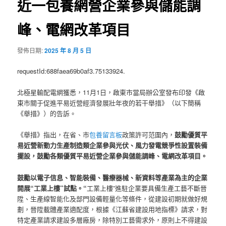
近一包養網營企業參與儲能調
峰、電網改革項目
發佈日期:
2025 年 8 月 5 日
requestId:688faea69b0af3.75133924.
北極星輸配電網獲悉，11月1日，啟東市當局辦公室發布印發《啟
東市關于促進平易近營經濟發展壯年夜的若干舉措》（以下簡稱
《舉措》）的告訴。
《舉措》指出，在省、市
包養留言板
政策許可范圍內，
鼓勵優質平
易近營新動力生產制造類企業參與光伏、風力發電競爭性設置裝備
擺設，鼓勵各類優質平易近營企業參與儲能調峰、電網改革項目。
鼓勵以電子信息、智能裝備、醫療器械、新資料等產業為主的企業
開展“工業上樓”試點。“
工業上樓”進駐企業要具備生產工藝不斷晉
陞、生產線智能化及部門設備輕量化等條件，從建設初期就做好規
劃，晉陞載體產業適配度，根據《江蘇省建設用地指標》請求，對
特定產業請求建設多層廠房，除特別工藝需求外，原則上不得建設