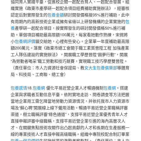
協同育人實踐平臺，促進校企間一起配合育人、一起配合發展。組
織實施《啟東市產學研一起配合項目經費補助實施辦法》，經審核
認定后對實際發生的
包養金額
研討開發價格按35%進行補助，此中
有用期內的高新技術企業或擁有省級以上研發機構的企業實施的
包
養
產學研一起配合項目，按實際發生的研討開發價格50%進行補
助。單個項目補助最高限額100萬元，每家看她動作熟練，宋微將
小
包養網評價
貓交給她，心裡有些安心。企業單一年度補助最高限
額200萬元。落實《啟東市總工會關于職工素質晉陞工程 加強產業
工人隊伍建設的實施辦法》，開展職工學歷晉陞“圓夢行動”，開展
“為勞動者喝采”職工勞動和技巧競賽，實現職工技巧學歷雙晉陞。
（責任單位：市人力資源社會保證局、教
女大生包養俱樂部
導體育
局、科技局、工商聯、總工會）
包養感情
18.
包養網
優化平易近營企業人才暢通機制
包養網
。搭建
企業與求職者互動信息平臺，依附實地走訪、問卷調查等方法把握
當地企業用工需乞降當地勞動力資源情況，并依托我市人力資源市
場及“蘇心聘”開展線上線下僱用活動。暢通平易近營企業職稱評審
渠道，樹立職稱評審“綠色通道”，支撐平易近營企業優秀青年人才
直接申報評審中級職稱，支撐平易近營企業引進的海內高層次人
才、在關鍵焦點技術攻關作出凸起貢獻的人才和長期在生產服務一
線的專業技術人才直接申報高級職稱。組織中專院校配合制訂畢業
包養一個月價錢
生留啟就業的激勵考察軌制。（責任單位：市人力