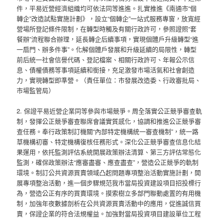
件，平易近營經濟組織均可依法同等進進。扎實推進《南通市“個
轉企”改造試點實施計劃》，設立“個轉企”一站式服務專窗，放寬經
營場所登記條件限制，在轉型時觸及有關行政許可，參照證照“套
餐辦”流程聯合辦理，延長轉企后續事項，實現個體戶升級轉型“進
一扇門、辦多件事”。化解個體戶發展和升級延續的局限性，轉型
前后統一社會信譽代碼、登記檔案、相關行政許可、年報公示信
息、債權債務等事項延續和銜接，充足激發市場活氣和社會創造
力，實現轉型即準營。（責任單位：市發展改造委、行政審批局、
市場監管局）
2. 保證平易近營企業同等參與市場競爭。周全落實公正競爭審查軌
制，發揮公正競爭審查聯席會議實質感化，協調和推進公正競爭審
查任務。奉行政策制訂機關“內部特定機構統一審查機制”，統一路
草機構初審、特定機構復核任務形式。深化公正競爭審查信息化結
果運用，依托監測評估系統開展政策辦法清算、第三方評估常態化
監測，確保政策辦法“應審盡審、應查盡查”，營造公正競爭的軌制
環境。制訂公共資源買賣領域凸起問題專項整治活動實施計劃，開
展專項整治活動，進一個步驟規范我市當局投資建設項目招投標行
為，營造公正有序的買賣環境。摸索樹立多部門聯動處置的有用機
制，加強年夜數據剖析在公共資源買賣活動中的應用，促進誠信買
賣，保證企業的符合法規權益。加強對當局投資項目建設單位工程