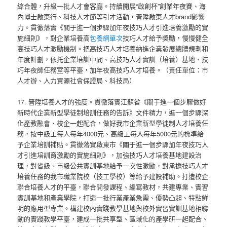
綜合體，升級一批人才會客廳。持續開展“啟創杯”創業年夜賽、海
內博士啟東行、科技人才節等引才活動，晉陞啟東人才brand影響
力。貫徹落實《關于進一個步驟加年夜技巧人才引進培養激勵的實
施細則》，對企業培養高
包養網單次
技巧人才給予獎勵，慢慢健全
高技巧人才激勵機制。把高技巧人才培養納進企業發展總體規劃和
年度計劃，依托企業培訓中間、高技巧人才實訓（培養）基地、技
巧年夜師任務室等平臺，加年夜高技巧人才培養。（責任單位：市
人才辦、人力資源社會保證局、科技局）
17. 晉陞培養人才的強度。貫徹落實江蘇省《關于進一個步驟做好
新時代企業新型學徒制培訓任務的告訴》文件精力，進一個步驟深
化產教融會、校企一起配合，做好我市企業新型學徒制人才培養任
務，按中級工每人每年4000元、高級工每人每年5000元的標準給
予企業培訓補貼。貫徹落實啟東市《關于進一個步驟加年夜技巧人
才引進培訓育激勵的實施細則》，加強技巧人才培養基地建設治
理，對省級、市級公共實訓基地給予一次性激勵，對承擔技巧人才
培養任務的我市職業院校（技工學校）等給予建設補助。打造校企
聯合培養人才的平臺，聯合開發課程、編寫教材，共建專業、實習
實訓基地和產業學院，打造一批行業產業急需、優勢凸起、特點鮮
明的應用型專業。構建校內實踐教學基地與校外實習實訓基地相聯
動的實踐教學平臺，建成一批共享型、區域化的產學研一起配合、