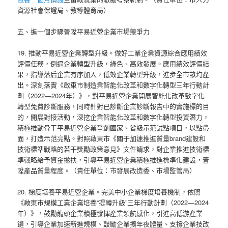
資源社會保證局、教導體育局）
五、進一個步驟晉陞平易近營企業市場競爭力
19. 推動平易近營企業轉型升級。做好工業企業資源綜合應用績效
評價任務，倒逼企業轉型升級，綠色、高效發展。應用績效評價結
果，指導落后企業有序加入，低效企業轉型升級，進步全市畝均產
出。深刻落實《啟東市制造業智能化改革和數字化轉型三年行動計
劃（2022—2024年）》，對平易近營企業開展智能化改革數字化
轉型免費診斷服務，同時針對已診斷企業診斷報告中的實施標的目
的，開展對接活動，深挖企業智能化改革和數字化轉型投資潛力，
積極推動骨干平易近營企業爭創國家、省級示范試點項目，以點帶
面，打造示范亮點。對照啟東市《關于加速推進質量brand建設和
技術標準戰略的若干獎勵政策意見》文件請求，對企業推進技術標
準戰略給予資金攙扶，引導平易近營企業積極推進標準化建設，晉
陞產品質量程度。（責任單位：市發展改造委、市場監管局）
20. 梯度培養平易近營企業。完美中小企業梯度培養機制，依照
《啟東市規模工業企業培養“提轉升級”三年行動計劃（2022—2024
年）》，鼓勵龍頭企業積極發揮產業領航感化，引進高低游產業
鏈，引導企業加速新進規模、鼓勵企業擴年夜體量、支撐企業技改