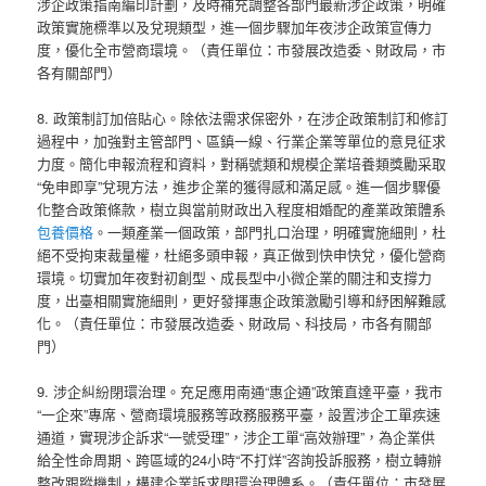
涉企政策指南編印計劃，及時補充調整各部門最新涉企政策，明確
政策實施標準以及兌現類型，進一個步驟加年夜涉企政策宣傳力
度，優化全市營商環境。（責任單位：市發展改造委、財政局，市
各有關部門）
8. 政策制訂加倍貼心。除依法需求保密外，在涉企政策制訂和修訂
過程中，加強對主管部門、區鎮一線、行業企業等單位的意見征求
力度。簡化申報流程和資料，對稱號類和規模企業培養類獎勵采取
“免申即享”兌現方法，進步企業的獲得感和滿足感。進一個步驟優
化整合政策條款，樹立與當前財政出入程度相婚配的產業政策體系
包養價格
。一類產業一個政策，部門扎口治理，明確實施細則，杜
絕不受拘束裁量權，杜絕多頭申報，真正做到快申快兌，優化營商
環境。切實加年夜對初創型、成長型中小微企業的關注和支撐力
度，出臺相關實施細則，更好發揮惠企政策激勵引導和紓困解難感
化。（責任單位：市發展改造委、財政局、科技局，市各有關部
門）
9. 涉企糾紛閉環治理。充足應用南通“惠企通”政策直達平臺，我市
“一企來”專席、營商環境服務等政務服務平臺，設置涉企工單疾速
通道，實現涉企訴求“一號受理”，涉企工單“高效辦理”，為企業供
給全性命周期、跨區域的24小時“不打烊”咨詢投訴服務，樹立轉辦
整改跟蹤機制，構建企業訴求閉環治理體系。（責任單位：市發展