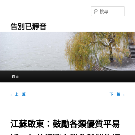
跳
至
搜
主
尋
要
告別已靜音
內
容
主
首頁
要
選
單
文
←
上一篇
下一篇
→
章
導
覽
江蘇啟東：鼓勵各類優質平易