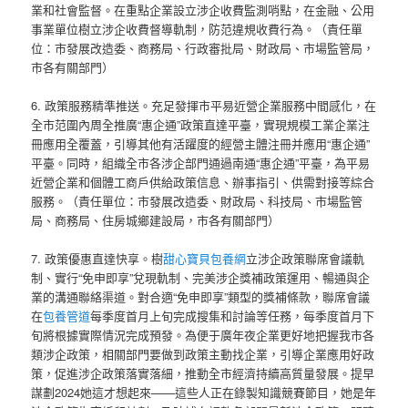
業和社會監督。在重點企業設立涉企收費監測哨點，在金融、公用
事業單位樹立涉企收費督導軌制，防范違規收費行為。（責任單
位：市發展改造委、商務局、行政審批局、財政局、市場監管局，
市各有關部門）
6. 政策服務精準推送。充足發揮市平易近營企業服務中間感化，在
全市范圍內周全推廣“惠企通”政策直達平臺，實現規模工業企業注
冊應用全覆蓋，引導其他有活躍度的經營主體注冊并應用“惠企通”
平臺。同時，組織全市各涉企部門通過南通“惠企通”平臺，為平易
近營企業和個體工商戶供給政策信息、辦事指引、供需對接等綜合
服務。（責任單位：市發展改造委、財政局、科技局、市場監管
局、商務局、住房城鄉建設局，市各有關部門）
7. 政策優惠直達快享。樹
甜心寶貝包養網
立涉企政策聯席會議軌
制、實行“免申即享”兌現軌制、完美涉企獎補政策運用、暢通與企
業的溝通聯絡渠道。對合適“免申即享”類型的獎補條款，聯席會議
在
包養管道
每季度首月上旬完成搜集和討論等任務，每季度首月下
旬將根據實際情況完成預發。為便于廣年夜企業更好地把握我市各
類涉企政策，相關部門要做到政策主動找企業，引導企業應用好政
策，促進涉企政策落實落細，推動全市經濟持續高質量發展。提早
謀劃2024她這才想起來——這些人正在錄製知識競賽節目，她是年