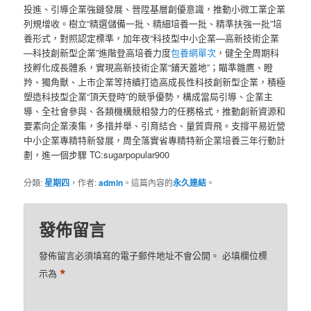
投進、引導企業強鏈發展、晉陞基層創優意識，推動小微工業企業
列規增收。樹立“精選儲備一批、精細培養一批、精準扶強一批”培
養形式，對照認定標準，加年夜“科技型中小企業—高新技術企業
—科技創新型企業”進階登高培養力度
包養網單次
，健全全周期科
技孵化成長體系，實現高新技術企業“鋪天蓋地”；瞄準雛鷹、瞪
羚、獨角獸、上市企業等持續打造高成長性科技創新型企業，積極
塑造科技型企業“頂天登時”的競爭優勢，構成當局引導、企業主
導、全社會參與、各類機構競相發力的任務格式，推動創新資源和
要素向企業湊集，多措并舉、引育結合、量質齊飛。支撐平易近營
中小企業專精特新發展，周全落實省專精特新企業培養三年行動計
劃，進一個步驟 TC:sugarpopular900
分類:
星期四
，作者:
admin
。這篇內容的
永久連結
。
發佈留言
發佈留言必須填寫的電子郵件地址不會公開。
必填欄位標
*
示為