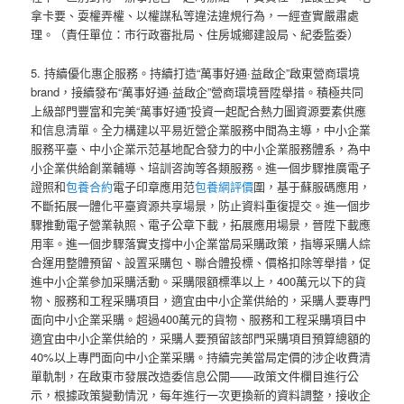
拿卡要、耍權弄權、以權謀私等違法違規行為，一經查實嚴肅處
理。（責任單位：市行政審批局、住房城鄉建設局、紀委監委）
5. 持續優化惠企服務。持續打造“萬事好通·益啟企”啟東營商環境
brand，接續發布“萬事好通·益啟企”營商環境晉陞舉措。積極共同
上級部門豐富和完美“萬事好通”投資一起配合熱力圖資源要素供應
和信息清單。全力構建以平易近營企業服務中間為主導，中小企業
服務平臺、中小企業示范基地配合發力的中小企業服務體系，為中
小企業供給創業輔導、培訓咨詢等各類服務。進一個步驟推廣電子
證照和
包養合約
電子印章應用范
包養網評價
圍，基于蘇服碼應用，
不斷拓展一體化平臺資源共享場景，防止資料重復提交。進一個步
驟推動電子營業執照、電子公章下載，拓展應用場景，晉陞下載應
用率。進一個步驟落實支撐中小企業當局采購政策，指導采購人綜
合運用整體預留、設置采購包、聯合體投標、價格扣除等舉措，促
進中小企業參加采購活動。采購限額標準以上，400萬元以下的貨
物、服務和工程采購項目，適宜由中小企業供給的，采購人要專門
面向中小企業采購。超過400萬元的貨物、服務和工程采購項目中
適宜由中小企業供給的，采購人要預留該部門采購項目預算總額的
40%以上專門面向中小企業采購。持續完美當局定價的涉企收費清
單軌制，在啟東市發展改造委信息公開——政策文件欄目進行公
示，根據政策變動情況，每年進行一次更換新的資料調整，接收企