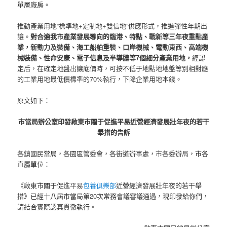
單層廠房。
推動產業用地“標準地+定制地+雙信地”供應形式，推進彈性年期出
讓。
對合適我市產業發展導向的臨港、特點、戰新等三年夜重點產
業，新動力及裝備、海工船舶重裝、口岸機械、電動東西、高端機
械裝備、性命安康、電子信息及半導體等7個細分產業用地，
經認
定后，在確定地盤出讓底價時，可按不低于地點地地盤等別相對應
的工業用地最低價標準的70%執行，下降企業用地本錢。
原文如下：
市當局辦公室印發啟東市關于促進平易近營經濟發展壯年夜的若干
舉措的告訴
各鎮國民當局，各園區管委會，各街道辦事處，市各委辦局，市各
直屬單位：
《啟東市關于促進平易
包養俱樂部
近營經濟發展壯年夜的若干舉
措》已經十八屆市當局第20次常務會議審議通過，現印發給你們，
請結合實際認真貫徹執行。