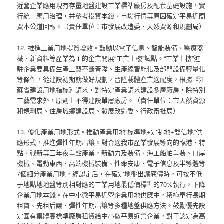
近營企業應用現有存量地盤建設工業標準廠房及配套基礎設施，實
行統一應用治理，并參考投資本錢、市場行情等原因確定平易近間
資本公道回報。（責任單位：市發展改造委、天然資源和規劃局）
12. 推進工業用地提質增效。鼓勵以電子信息、智能裝備、醫療器
械、新資料等產業為主的企業開展“工業上樓”試點。“工業上樓”進
駐企業要具備生產工藝不斷晉陞、生產線智能化及部門設備輕量化
等條件，從建設初期就做好規劃，晉陞載體產業適配度，根據《江
蘇省建設用地指標》請求，對特定產業請求建設多層廠房，除特別
工藝需求外，原則上不得建設單層廠房。（責任單位：市天然資源
和規劃局、住房城鄉建設局、發展改造委、行政審批局）
13. 優化產業用地形式。推動產業用地“標準地+定制地+雙信地”供
應形式，推進彈性年期出讓。對合適我市產業發展導向的臨港、特
點、戰新等三年夜重點產業，新動力及裝備、海工船舶重裝、口岸
機械、電動東西、高端機械裝備、性命安康、電子信息及半導體等
7個細分產業用地，經認定后，在確定地盤出讓底價時，可按不低
于地點地地盤等別相對應的工業用地最低價標準的70%執行，下降
企業用地本錢。在中小微平易近營企業用地供應中，積極奉行長期
租賃、先租后讓、彈性年期出讓等多種地盤供應方法。鼓勵優先設
定國有集體高標準廠房租賃給中小微平易近營企業，對于認定為高