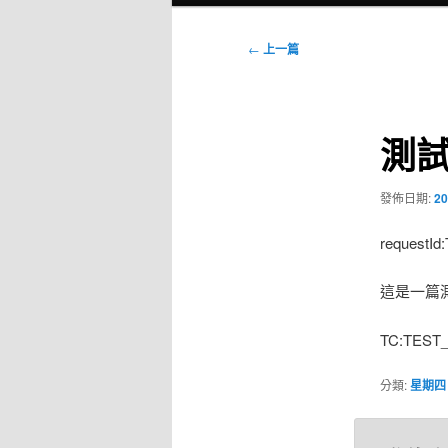
選
單
文
←
上一篇
章
導
覽
測試文
發佈日期:
20
requestId
這是一篇測試
TC:TEST
分類:
星期四