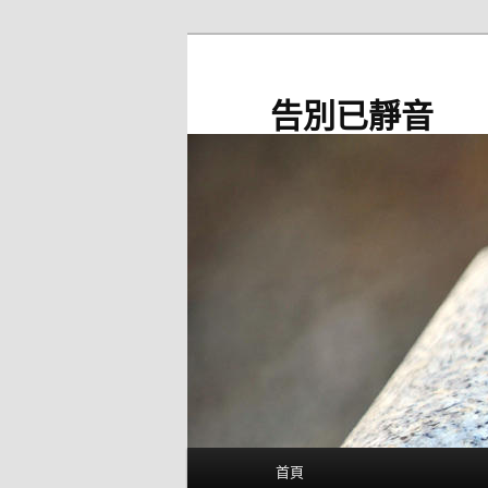
跳
至
主
告別已靜音
要
內
容
主
首頁
要