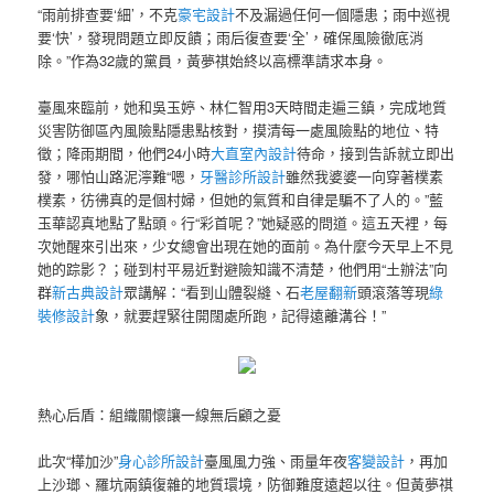
“雨前排查要‘細’，不克
豪宅設計
不及漏過任何一個隱患；雨中巡視
要‘快’，發現問題立即反饋；雨后復查要‘全’，確保風險徹底消
除。”作為32歲的黨員，黃夢祺始終以高標準請求本身。
臺風來臨前，她和吳玉婷、林仁智用3天時間走遍三鎮，完成地質
災害防御區內風險點隱患點核對，摸清每一處風險點的地位、特
徵；降雨期間，他們24小時
大直室內設計
待命，接到告訴就立即出
發，哪怕山路泥濘難“嗯，
牙醫診所設計
雖然我婆婆一向穿著樸素
樸素，彷彿真的是個村婦，但她的氣質和自律是騙不了人的。”藍
玉華認真地點了點頭。行“彩首呢？”她疑惑的問道。這五天裡，每
次她醒來引出來，少女總會出現在她的面前。為什麼今天早上不見
她的踪影？；碰到村平易近對避險知識不清楚，他們用“土辦法”向
群
新古典設計
眾講解：“看到山體裂縫、石
老屋翻新
頭滾落等現
綠
裝修設計
象，就要趕緊往開闊處所跑，記得遠離溝谷！”
熱心后盾：組織關懷讓一線無后顧之憂
此次“樺加沙”
身心診所設計
臺風風力強、雨量年夜
客變設計
，再加
上沙瑯、羅坑兩鎮復雜的地質環境，防御難度遠超以往。但黃夢祺