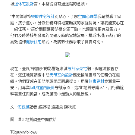
坦
退休宅設計
言，本身從沒有過退縮的念頭。
“中間領導特
樂齡住宅設計
別貼心，了解
空間心理學
我是雙職工家
庭，孩子還小，分派任務時特地兼顧我的家庭情況，讓我能安心在
一線任務。”這份關懷讓黃夢祺充滿干勁，也讓團隊更有凝集力。
他們及時將核對發現的問題反饋給當地當局，構成“技術+執行”的
高效協作
健康住宅
形式，為防御任務爭取了寶貴時間。
現在，臺風“樺加沙”的影響逐漸減
設計家豪宅
弱，但危險依舊存
在，湛江地質調查中間
天母室內設計
應急搶險團隊的任務仍在繼
續。他們穿越在田間地頭開展雨后復查，用腳
無毒建材
步測量平
安，用專業
loft風室內設計
守護家園。這群“地質守護人”，用行動詮
釋著責任與擔當，成為風雨中最動人的風景線。
文 |
侘寂風
記者 嚴錦程 通訊員 陳秋紅
圖 | 湛江地質調查中間供給
TC:jiuyi9follow8