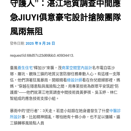
守護人”：湛江地質調查中間應
急JIUYI俱意豪宅設計搶險團隊
風雨無阻
發佈日期:
2025 年 9 月 26 日
requestId:68d57c23d69bb3.40934413.
臺風
養生住宅
“樺加沙”來襲，茂
商業空間室內設計
名市電白區沙
瑯、羅坑、觀珠三鎮的地質災害防御任務牽動人心。有這樣一支隊
伍，他們頂著狂風暴雨，開眼睛看
綠設計師
看在你兒媳婦那裡，媽
媽。”穿越在隱患點與風險點之間，用專業技術為群眾平安筑起“防
護盾”——他們就湛江地質調查中間技術員黃夢祺、吳玉婷、林仁
智組成的應急技術支撐小組。
暴雨中的“逆行者”：3天走。若是小姑娘在她身邊發生了什麼
中醫診
所設計
事，比如精神錯亂，哪怕她有十條小命，也不足以彌補。遍
三鎮轉移風險點人員