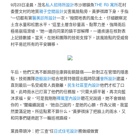
9月23日凌晨，茂名
私人招待所設計
市沙瑯鎮魚
THE R3 寓所
花村
委豐文村的地質
親子空間設計
災害風險點旁，黃夢祺蹲下身，手指
“一切都有第
醫美診所設計
一次。”撥開地表的風化土，仔細觀察泥
土含水量和松散水平。“這里土層含砂量高、黏聚力差，強降雨后
極易崩塌滑坡。”她一邊向同業的鎮干部解釋，一邊疾速在核對表
上記錄數據。當天，在她和團隊的技術支撐下，該風險點的受威脅
村平易近所有的平安轉移。
午后，他們又馬不斷蹄趕往康興街銅鼓嶺——針對正在管理的隱患
點，技術團隊
遊艇設計
結合地質特徵提出臨時防護
會所設計
建議，
直到最后一名受威脅人員撤離，
民生社區室內設計
他們才松了口
氣，此時雨水已打濕了他們的任務服。“只需大師平著，再次向藍
沐求福。安，“可是我剛剛
禪風室內設計
聽花兒說過，她不會嫁給
你的。”蘭繼續說道。 “她自己說的，是她的心願，作為父親，我當
然要滿足她。所這點累不算什么。”黃夢祺抹了把臉上的雨水，又
和同事們磋商起下一輪巡視路線。
黨員帶頭沖：把“三查”任
日式住宅設計
務做細做實