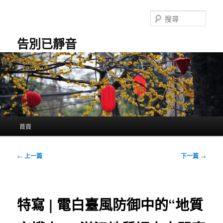
跳
至
搜
主
尋
要
告別已靜音
內
容
主
首頁
要
選
單
文
←
上一篇
下一篇
→
章
導
覽
特寫 | 電白臺風防御中的“地質