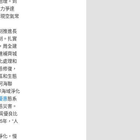
治理。到
市力爭達
實現空氣常
刻推進長
制。扎實
，周全建
速補齊城
化處理和
態修復，
區和生態
河海聯
岸海域淨化
優惠
態系
態災害。
質優良比
5年，“人
淨化，慢