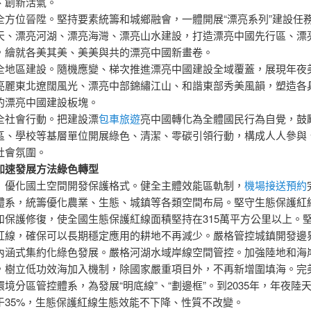
、創新活氣。
全方位晉陞。堅持要素統籌和城鄉融會，一體開展“漂亮系列”建設任
天、漂亮河湖、漂亮海灣、漂亮山水建設，打造漂亮中國先行區、漂
，繪就各美其美、美美與共的漂亮中國新畫卷。
全地區建設。隨機應變、梯次推進漂亮中國建設全域覆蓋，展現年夜
亮麗東北遼闊風光、漂亮中部錦繡江山、和諧東部秀美風韻，塑造各
的漂亮中國建設板塊。
全社會行動。把建設漂
包車旅遊
亮中國轉化為全體國民行為自覺，鼓
區、學校等基層單位開展綠色、清潔、零碳引領行動，構成人人參與
社會氛圍。
加速發展方法綠色轉型
）優化國土空間開發保護格式。健全主體效能區軌制，
機場接送預約
體系，統籌優化農業、生態、城鎮等各類空間布局。堅守生態保護紅
和保護修復，使全國生態保護紅線面積堅持在315萬平方公里以上。堅
紅線，確保可以長期穩定應用的耕地不再減少。嚴格管控城鎮開發邊
內涵式集約化綠色發展。嚴格河湖水域岸線空間管控。加強陸地和海
，樹立低功效海加入機制，除國家嚴重項目外，不再新增圍填海。完
境分區管控體系，為發展“明底線”、“劃邊框”。到2035年，年夜陸
于35%，生態保護紅線生態效能不下降、性質不改變。