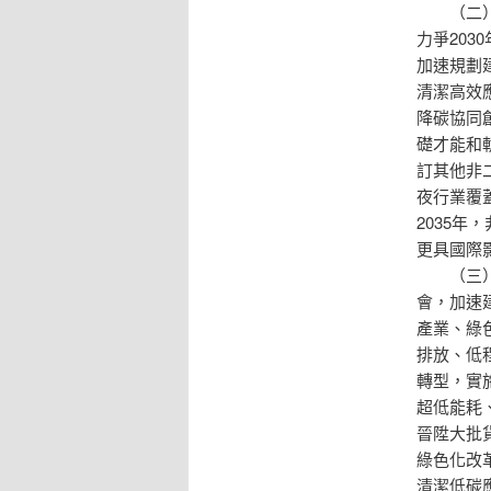
（二
力爭20
加速規劃
清潔高效
降碳協同
礎才能和
訂其他非
夜行業覆
2035
更具國際
（三
會，加速
產業、綠
排放、低
轉型，實
超低能耗
晉陞大批
綠色化改
清潔低碳