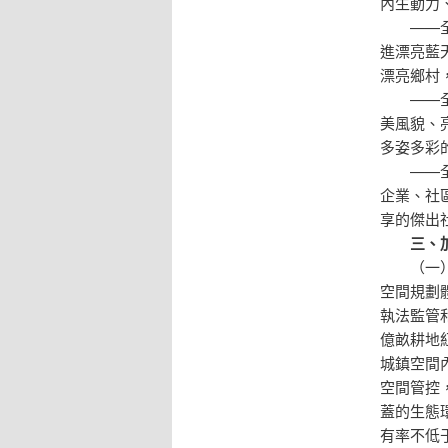
內生動力
——
進漂亮藍
漂亮鄉村
——
美風貌、
多姿多彩
——
企業、社
享的傑出
三、
（一
空間規劃
執法監管
億畝耕地
城鎮空間
空間管控
蓋的生態環
有率不低