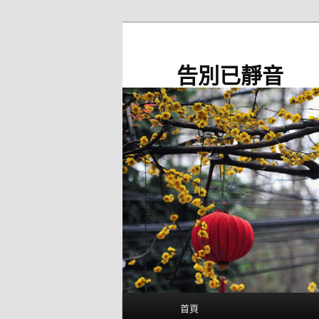
跳
至
主
告別已靜音
要
內
容
主
首頁
要