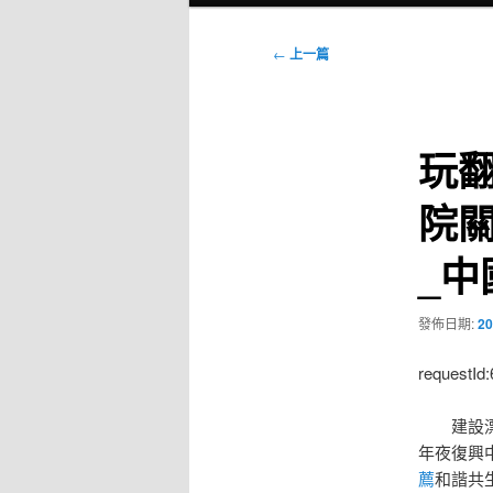
選
單
文
←
上一篇
章
導
覽
玩
院
_中
發佈日期:
20
requestId
建設
年夜復興
薦
和諧共