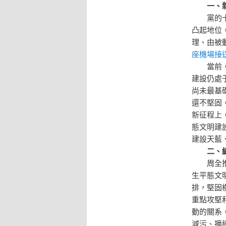
一、
黨的
凸起地位
理、由被
座機場接
當前
建設仍處
尚未最基
還不堅固
新征程上
態文明建
建設天藍
二、
周全
生平態文
排，堅固
重點攻堅
動的關系
減污、擴