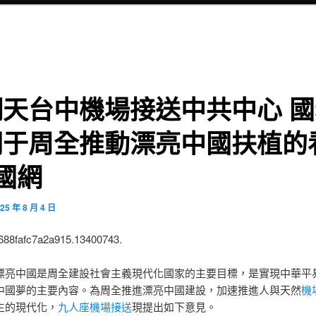
翻天台中機場接送中共中心 國
關于周全推動漂亮中國扶植的
國網
25 年 8 月 4 日
:688fafc7a2a915.13400743.
漂亮中國是周全建設社會主義現代化國家的主要目標，是實現中華平
中國夢的主要內容。為周全推進漂亮中國建設，加速推進人與天然
機
生的現代化，
九人座機場接送
現提出如下意見。