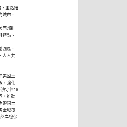
務，重點推
亮城市、
美西部壯
具特點、
勵園區、
、人人共
完美國土
線，強化
決守住18
界，推動
岸帶國土
美全域覆
天然岸線保