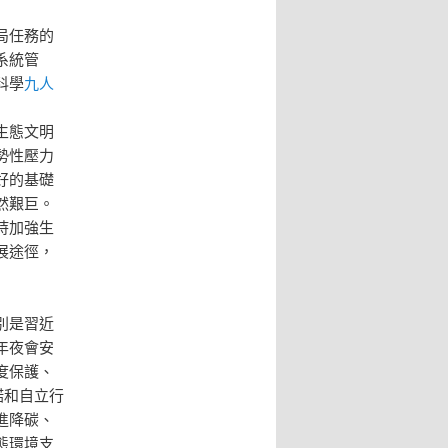
局任務的
系統管
科學
九人
生態文明
勢性壓力
好的基礎
然艱巨。
持加強生
展途徑，
別是習近
年夜會安
度保護、
諾和自立行
進降碳、
態環境支