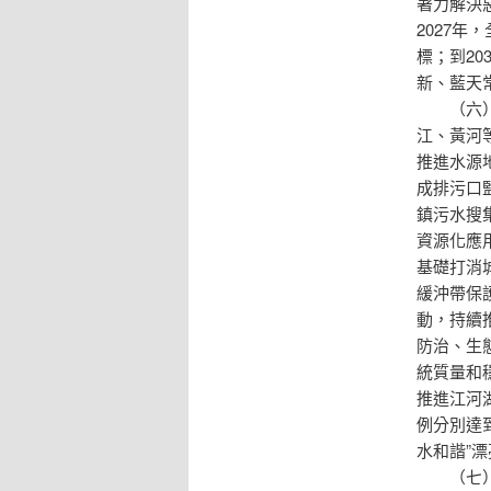
著力解決
2027
標；到20
新、藍天
（六
江、黃河
推進水源
成排污口
鎮污水搜
資源化應
基礎打消
緩沖帶保
動，持續
防治、生
統質量和
推進江河
例分別達到
水和諧”
（七