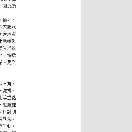
年，鐵路貨
、節地、
國家節水
動污水資
用地盤軌
提質增效
池、快遞
業。周全
長三角、
同減排。
化等重點
，繼續推
。研討制
管執法。
治行動。