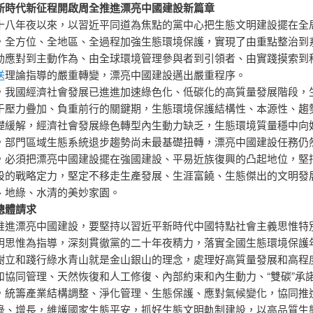
新時代新征程開啟周全推進漂亮中國建設新篇章
十八年夜以來，以習近平同道為焦點的黨中心把生態文明建設擺在全
，全方位、全地區、全過程加強生態環境保護，實現了由重點整治到
動應對到主動作為、由全球環境管理參與者到引領者、由實踐摸索到
送
理論指導的嚴重轉變，漂亮中國建設邁出嚴重程序。
，我國經濟社會發展已進進加速綠色化、低碳化的高質量發展階段，
于壓力疊加、負重前行的關鍵期，生態環境保護結構性、本源性、趨
礎緩解，經濟社會發展綠色轉型內生動力缺乏，生態環境質量穩中向
，部門區域生態系統退步趨勢尚未最基礎扭轉，漂亮中國建設任務仍
，必須把漂亮中國建設擺在強國建設、平易近族復興的凸起地位，堅
設的戰略定力，堅定不移走生產發展、生涯富饒、生態傑出的文明發
、地綠、水清的美妙家園。
總體請求
推進漂亮中國建設，要堅持以習近平新時代中國特點社會主義思惟特
明思惟為指導，深刻貫徹黨的二十年夜精力，落實全國生態環境保護
樹立和踐行綠水青山就是金山銀山的理念，處理好高質量發展和高程
和協同管理、天然恢復和人工修復、內部約束和內生動力、“雙碳”承
，統籌產業結構調整、淨化管理、生態保護、應對氣候變化，協同推
綠、增長，維護國家生態平安，抓好生態文明軌制建設，以高品質生