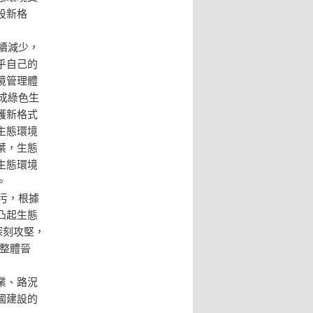
設新格
續減少，
乎自己的
境管理體
成綠色生
護新格式
生態環境
葉，生態
生態環境
。
污，根據
凸起生態
深刻攻堅，
”整體晉
業、路況
國建設的