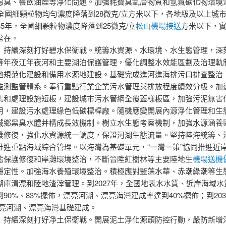
惡臭、餐飲油煙等淨化問題。加強耗費臭氧層物質和氫氟碳化物環境
年，全國細顆粒物均勻濃度降落到28微克/立方米以下，各地級及以上城
35年，全國細顆粒物濃度降落到25微克/立
松山機場接送
方米以下，
常在。
）持續深刻打好碧水保衛戰。統籌水資源、水環境、水生態管理，深
等年夜江年夜河和主要湖泊保護管理，優化調整水效能區劃及治理軌
地規范化建設和備用水源地建設。基礎完成進河進海排污口排查整治
監測監管體系。奉行重點行業企業污水管理與排放程度績效分級。加
集和處理設施短板，建設城市污水管網全覆蓋樣板區，加強污泥無害
用，建設污水處理綠色低碳標桿廠。隨機應變開展內源淨化管理和生
城鄉黑臭水體并構成長效機制。樹立水生態考察機制，加強水源涵養
護修復，強化水資源統一調度，保證河湖生態流量。堅持陸海統籌、
推進重點海域綜合管理。以海灣為基礎單元，“一灣一策”協同推進近
態保護修復和岸灘環境整治，不斷晉陞紅樹林等主要陸地生
機場送機
穩定性。加強海水養殖環境整治。積極應對藍藻水華、赤潮綠潮等生
湖庫清漂和陸地渣滓管理。到2027年，全國地表水水質、近岸海域水
90%、83%擺佈，漂亮河湖、漂亮海灣建成率達到40%擺佈；到203
漂亮河湖、漂亮海灣基礎建成。
）持續深刻打好凈土保衛戰。開展泥土淨化源頭防控行動，嚴防新增