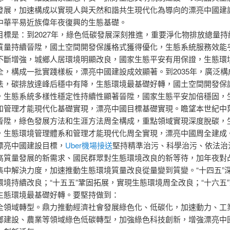
發展，加速構成以實現人與天然和諧共生現代化為導向的漂亮中國建
中華平易近族偉年夜復興的生態基礎。
目標是：到2027年，綠色低碳發展深刻推進，重要淨化物排放總量持
質量持續晉陞，國土空間開發保護格式獲得優化，生態系統服務效能
不斷增強，城鄉人居環境明顯改良，國家生態平安有用保證，生態環
全，構成一批實踐樣板，漂亮中國建設成效顯著。到2035年，廣泛構
法，碳排放達峰后穩中有降，生態環境最基礎好轉，國土空間開發保
，生態系統多樣性穩定性持續性顯著晉陞，國家生態平安加倍穩固，
和管理才能現代化基礎實現，漂亮中國目標基礎實現。瞻望本世紀中
晉陞，綠色發展方法和生涯方法周全構成，重點領域實現深度脫碳，
，生態環境管理體系和管理才能現代化周全實現，漂亮中國周全建成
漂亮中國建設目標，
Uber機場接送
堅持精準治污、科學治污、依法治
高質量發展的新需求、國民群眾對生態環境改良的新等待，加年夜對
集中解決力度，加速推動生態環境質量改良從量變到質變。“十四五”
環境持續改良；“十五五”鞏固拓展，實現生態環境周全改良；“十六五
生態環境最基礎好轉。要堅持做到：
全領域轉型。鼎力推動經濟社會發展綠色化、低碳化，加速動力、工
鄉建設、農業等領域綠色低碳轉型，加強綠色科技創新，增強漂亮中