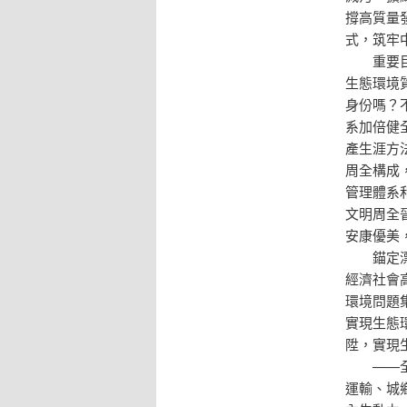
撐高質量
式，筑牢
重要
生態環境
身份嗎？
系加倍健
產生涯方
周全構成
管理體系
文明周全
安康優美
錨定
經濟社會
環境問題
實現生態
陞，實現
——
運輸、城