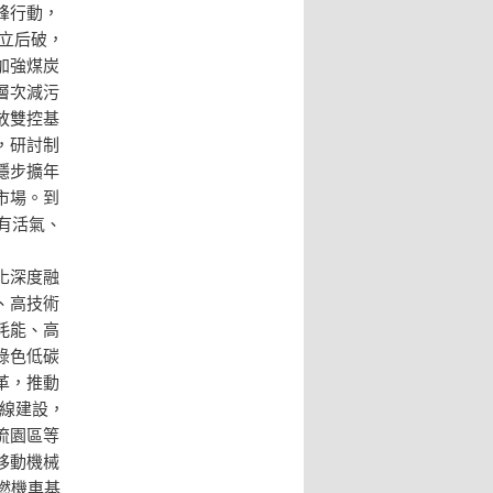
峰行動，
先立后破，
加強煤炭
層次減污
放雙控基
，研討制
穩步擴年
市場。到
有活氣、
化深度融
、高技術
耗能、高
綠色低碳
革，推動
用線建設，
流園區等
移動機械
燃機車基