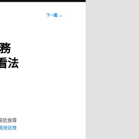
下一篇
→
務
看法
易近族偉
場接送推