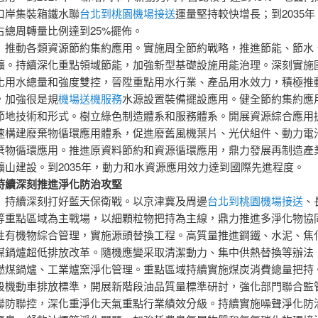
口岸集裝箱鐵水聯
台北到桃園機場接送
運量堅持較快增長；到2035
占總周轉量比例達到25%擺佈。
）推動各類資源節約集約應用。實施周全節約戰略，推進節能、節水
礦。持續深化重點領域節能，加強新型基礎設施用能治理。深刻實施
化用水總量和強度雙控，晉陞重點用水行業、產品用水效力，積極推
，加強很是規
機場送機服務
水源設置裝備擺設應用。健全節約集約應
節地技術和形式。樹立綠色制造體系和服務體系。開展資源綜合應用
速構建廢棄物循環應用體系，促進廢舊風機葉片、光伏組件、動力電
棄物循環應用。推進原資料節約和資源循環應用，鼎力發展再制造產
礦山建設。到2035年，動力和水資源應用效力達到國際先進程度。
持續深刻推進淨化防治攻堅
）持續深刻打好藍天保衛戰。以京津冀及周邊
台北到桃園機場接送
、
等重點區域為主戰場，以細顆粒物把持為主線，鼎力推進多淨化物協
性有機物綜合管理，實施源頭替換工程。高質量推進鋼鐵、水泥、焦
煤鍋爐超低排放改革。隨機應變采取清潔動力、集中供熱替換等辦法
燃煤鍋爐、工業爐窯淨化管理。重點區域持續實施煤炭消費總量把持
段機動車排放標準，開展新階段油品質量標準研討，強化部門聯合監
聯防聯控，深化重淨化天氣重點行業績效分級。持續實施噪聲淨化防