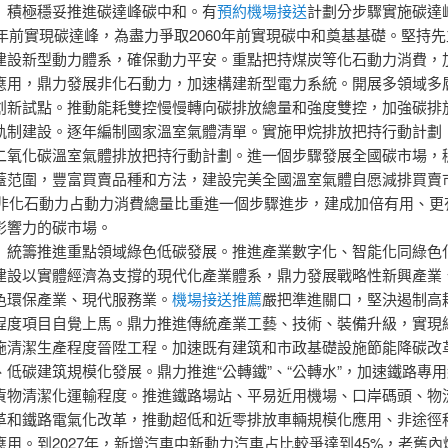
）積極穩妥推進碳達峰碳中和。有
預約機場接送
計劃分步驟實施碳達
30年前實現碳達峰，為盡力爭取2060年前實現碳中和奠基基礎。堅持
建設新型動力體系，確保動力平安。重點把持煤炭等化石動力消費，
應用，鼎力發展非化石動力，加速構建新型電力系統。開展多領域多
創新試點。推動能耗雙控慢慢轉向碳排放總量和強度雙控，加強碳排
軌制建設。逐年編制國家溫室氣體清單。實施甲烷排放把持行動計劃
二氧化碳溫室氣體排放把持行動計劃。進一個步驟發展全國碳市場，
蓋范圍，豐富買賣品種和方法，建設完美全國溫室氣體自愿減排買賣
年，非化石動力占動力消費總量比重進一個步驟進步，建成加倍有用、更
影響力的碳市場。
）統籌推進重點領域綠色低碳發展。推進產業數字化、智能化同綠色
建設以實體經濟為支撐的現代化產業體系，鼎力發展戰略性新興產業
色環保產業、現代服務業。
機場接送推薦
嚴把準進關口，堅決遏制高
程度項目自覺上馬。鼎力推進傳統產業工藝、技術、裝備升級，實現
施清潔生產程度晉陞工程。加速既有建筑和市政基礎設施節能降碳改
、低碳建筑規模化發展。鼎力推進“公轉鐵”、“公轉水”，加速鐵路專
貨物清潔化運輸程度。推進鐵路場站、平易近用機場、口岸碼頭、物
革和鐵路電氣化改革，推動超低和近零排放車輛規模化應用、非途徑
應用。到2027年，新增汽車中新動力汽車占比較爭達到45%，老舊內