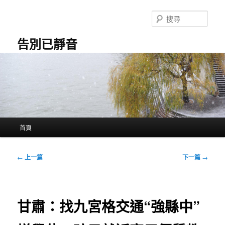
跳
至
搜
主
尋
要
告別已靜音
內
容
主
首頁
要
選
單
文
←
上一篇
下一篇
→
章
導
覽
甘肅：找九宮格交通“強縣中”