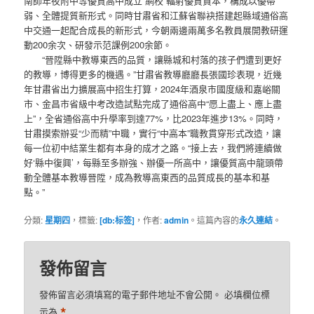
南師年夜附中等優質高中成立“網校”輻射優質資本，構成以優帶
弱、全體提質新形式。同時甘肅省和江蘇省聯袂搭建起縣域通俗高
中交通一起配合成長的新形式，今朝兩邊兩萬多名教員展開教研運
動200余次、研發示范課例200余節。
“晉陞縣中教導東西的品質，讓縣城和村落的孩子們遭到更好
的教導，博得更多的機遇。”甘肅省教導廳廳長張國珍表現，近幾
年甘肅省出力擴展高中招生打算，2024年酒泉市國度級和嘉峪關
市、金昌市省級中考改造試點完成了通俗高中“愿上盡上、應上盡
上”，全省通俗高中升學率到達77%，比2023年進步13%。同時，
甘肅摸索辦妥“少而精”中職，實行“中高本”職教貫穿形式改造，讓
每一位初中結業生都有本身的成才之路。“接上去，我們將連續做
好‘縣中復興’，每縣至多辦強、辦優一所高中，讓優質高中龍頭帶
動全體基本教導晉陞，成為教導高東西的品質成長的基本和基
點。”
分類:
星期四
，標籤:
[db:标签]
，作者:
admin
。這篇內容的
永久連結
。
發佈留言
發佈留言必須填寫的電子郵件地址不會公開。
必填欄位標
*
示為