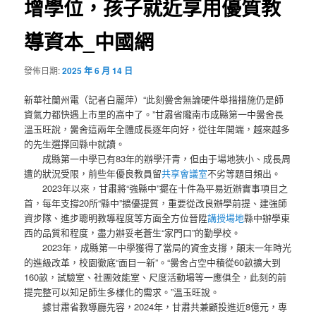
增學位，孩子就近享用優質教
導資本_中國網
發佈日期:
2025 年 6 月 14 日
新華社蘭州電（記者白麗萍）“此刻黌舍無論硬件舉措措施仍是師
資氣力都快遇上市里的高中了。”甘肅省隴南市成縣第一中黌舍長
溫玉旺說，黌舍這兩年全體成長逐年向好，從往年開端，越來越多
的先生選擇回縣中就讀。
成縣第一中學已有83年的辦學汗青，但由于場地狹小、成長周
遭的狀況受限，前些年優良教員留
共享會議室
不劣等題目頻出。
2023年以來，甘肅將“強縣中”擺在十件為平易近辦實事項目之
首，每年支撐20所“縣中”擴優提質，重要從改良辦學前提、建強師
資步隊、進步聰明教導程度等方面全方位晉陞
講授場地
縣中辦學東
西的品質和程度，盡力辦妥老蒼生“家門口”的勤學校。
2023年，成縣第一中學獲得了當局的資金支撐，顛末一年時光
的進級改革，校園徹底“面目一新”。“黌舍占空中積從60畝擴大到
160畝，試驗室、社團效能室、尺度活動場等一應俱全，此刻的前
提完整可以知足師生多樣化的需求。”溫玉旺說。
據甘肅省教導廳先容，2024年，甘肅共兼顧投進近8億元，專