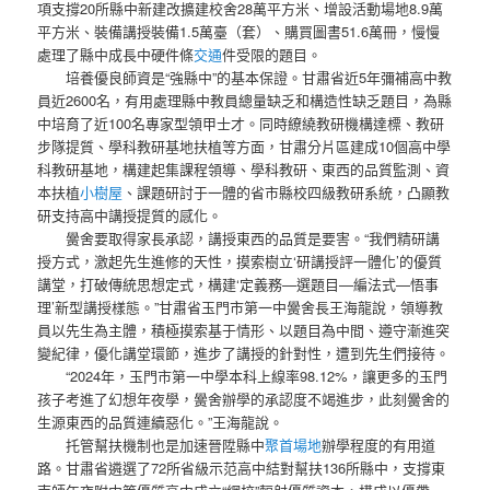
項支撐20所縣中新建改擴建校舍28萬平方米、增設活動場地8.9萬
平方米、裝備講授裝備1.5萬臺（套）、購買圖書51.6萬冊，慢慢
處理了縣中成長中硬件條
交通
件受限的題目。
培養優良師資是“強縣中”的基本保證。甘肅省近5年彌補高中教
員近2600名，有用處理縣中教員總量缺乏和構造性缺乏題目，為縣
中培育了近100名專家型領甲士才。同時繚繞教研機構達標、教研
步隊提質、學科教研基地扶植等方面，甘肅分片區建成10個高中學
科教研基地，構建起集課程領導、學科教研、東西的品質監測、資
本扶植
小樹屋
、課題研討于一體的省市縣校四級教研系統，凸顯教
研支持高中講授提質的感化。
黌舍要取得家長承認，講授東西的品質是要害。“我們精研講
授方式，激起先生進修的天性，摸索樹立‘研講授評一體化’的優質
講堂，打破傳統思想定式，構建‘定義務—選題目—編法式—悟事
理’新型講授樣態。”甘肅省玉門市第一中黌舍長王海龍說，領導教
員以先生為主體，積極摸索基于情形、以題目為中間、遵守漸進突
變紀律，優化講堂環節，進步了講授的針對性，遭到先生們接待。
“2024年，玉門市第一中學本科上線率98.12%，讓更多的玉門
孩子考進了幻想年夜學，黌舍辦學的承認度不竭進步，此刻黌舍的
生源東西的品質連續惡化。”王海龍說。
托管幫扶機制也是加速晉陞縣中
聚首場地
辦學程度的有用道
路。甘肅省遴選了72所省級示范高中結對幫扶136所縣中，支撐東