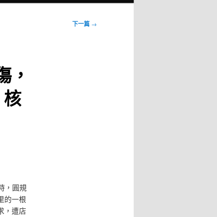
下一篇
→
傷，
：核
時，圓規
里的一根
求，遭店