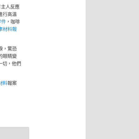
有主人反應
進行高溫
零件
，咖啡
車材料報
淚，驚恐
的眼睛變
一切，他們
材料
報案