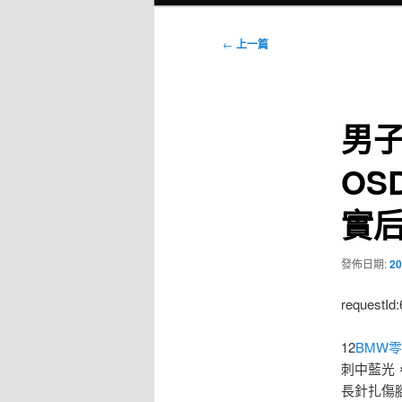
選
單
文
←
上一篇
章
導
覽
男
OS
實
發佈日期:
20
requestId
12
BMW
刺中藍光
長針扎傷