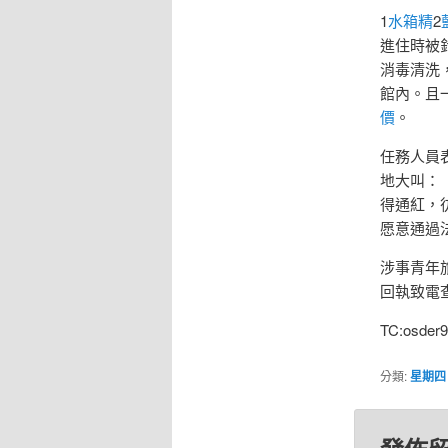
1
水箱精
2
進住時被
消毒清洗
館內。且
價
。
任務人員
地大叫：
得通紅，
愿意通過
涉事青年
回執致電
TC:osder9
分類:
星期四