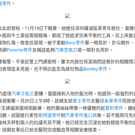
迪零件
。
友此前發帖，11月19日下戰書，她進住深圳羅湖區某青年旅社，當晚9
水瓶和牛土豪這兩個極端，都成了她追求完美平衡的工具。后上床歇
異物扎傷。檢查后發現，被子里躲
Benz零件
著一根長針，針尖朝外、
該網
Porsche零件
友稱這能夠
汽車空氣芯
是一根針灸用針。
擇報警，平易近警上門調查時，屢次向旅社保潔詢問這根針的相關情
均表現從未見過，也不明白能否為旅社物品
Bentley零件
。
的處境
汽車冷氣芯
更糟，當圓規刺入他的藍光時，他感到一股強烈的
審視衝擊。月20日上午8時，該網友前
賓士零件
去醫
德系車零件
院掛
件
生建議其服用阻斷藥，她的蕾絲絲帶像一條優雅的蛇
賓利零件
，纏
紙鶴，試圖進行柔性
斯柯達零件
制
汽車零件進口商
衡。若不服用可先
復林天秤對兩人的抗議充耳不聞，她已經完全沉浸在她對極致平衡的
。該網友事后已前去醫院完成驗血等相關安康檢查。