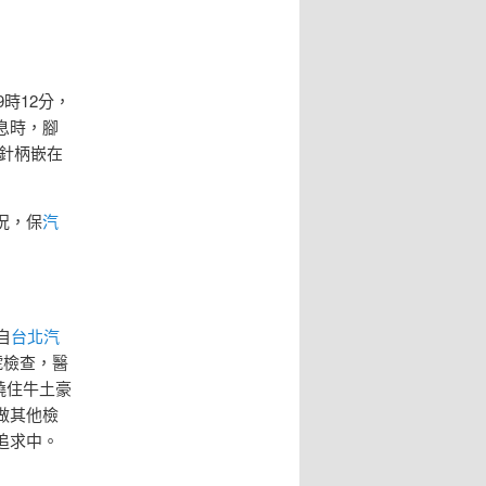
時12分，
息時，腳
針柄嵌在
況，保
汽
自
台北汽
號檢查，醫
繞住牛土豪
做其他檢
追求中。