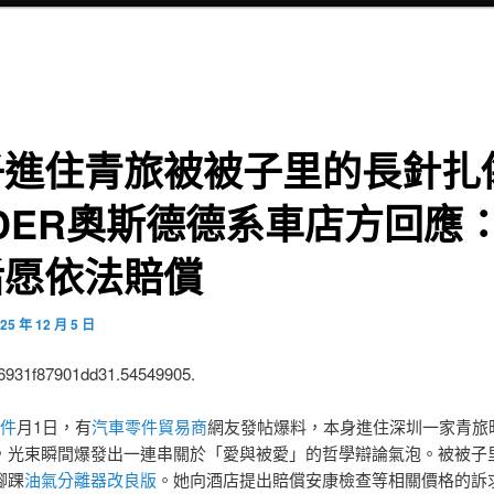
子進住青旅被被子里的長針扎
DER奧斯德德系車店方回應
后愿依法賠償
25 年 12 月 5 日
:6931f87901dd31.54549905.
零件
月1日，有
汽車零件貿易商
網友發帖爆料，本身進住深圳一家青旅
，光束瞬間爆發出一連串關於「愛與被愛」的哲學辯論氣泡。被被子
腳踝
油氣分離器改良版
。她向酒店提出賠償安康檢查等相關價格的訴