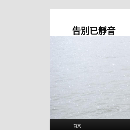
跳
至
主
告別已靜音
要
內
容
主
首頁
要