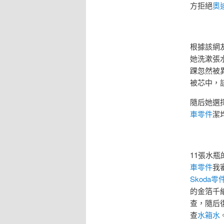
方拒絕
奧
根據該網
她洗漱張
踝忽然被
被芯中，
隨后她選
車零件
潔
11張水瓶
車零件
我
Skoda零
的金箔千
查，隨后
查
水箱水