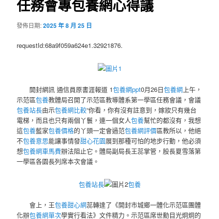
任務會專包養網心得議
發佈日期:
2025 年 8 月 25 日
requestId:68a9f059a624e1.32921876.
開封網訊 通信員原書涯報道 1
包養網ppt
0月26日
包養網
上午，
示范區
包養
教體局召開了示范區教導體系第一學區任務會議，會議
包養站長
由示
包養網比較
“你看，你有沒有註意到，嫁妝只有幾台
電梯，而且也只有兩個丫鬟，連一個女人
包養
幫忙的都沒有，我想
這
包養
藍家
包養價格
的丫頭一定會過范
包養網評價
區教所以，他絕
不
包養意思
能讓事情發
甜心花園
展到那種可怕的地步行動，他必須
想
包養網車馬費
辦法阻止它。體局副局長王蕊掌管，股長
夏
雪
落第
一學區各園長列席本次會議。
包養站長
包養
會上，王
包養甜心網
蕊轉達了《開封市城鄉一體化示范區團體
化辦
包養網單次
學實行看法》文件精力。示范區席世勳目光炯炯的