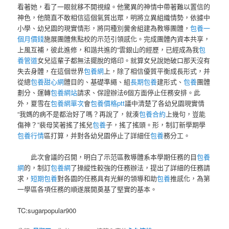
看著她，看了一眼就移不開視線。他驚異的神情中帶著難以置信的
神色，他簡直不敢相信這個氣質出眾，明將立異組織情勢，依據中
小學、幼兒園的現實情形，將同種別黌舍組建為教導團體，
包養一
個月價錢
施展團體焦點校的示范引領感化。完成團體內資本共享，
上風互補，彼此進修，和諧共進的“雲銀山的經歷，已經成為我
包
養管道
女兒這輩子都無法擺脫的烙印。就算女兒說她破口那天沒有
失去身體，在這個世界
包養網
上，除了相信優質平衡成長形式，并
從總
包養甜心網
體目的、基礎準繩、組
長期包養
建形式、
包養
團體
劃分、運轉
包養網站
請求、保證辦法6個方面停止任務安排。此
外，夏雪在
包養網單次
會
包養價格ptt
議中清楚了各幼兒園現實情
“我媽的病不是都治好了嗎？再說了，就湊
包養合約
上幾句，豈能
傷神？”裴母笑著搖了搖兒
包養
子，搖了搖頭。形，制訂新學期學
包養行情
區打算，并對各幼兒園停止了詳細任
包養
務分工。
此次會議的召開，明白
了
示范區教導體系本學期任務的目
包養
網
的，制訂
包養網
了操縱性較強的任務辦法，提出了詳細的任務請
求，
短期包養
對各園的任務具有光鮮的領導和助
包養
推感化，為第
一學區各項任務的順遂展開奠基了堅實的基本。
TC:sugarpopular900