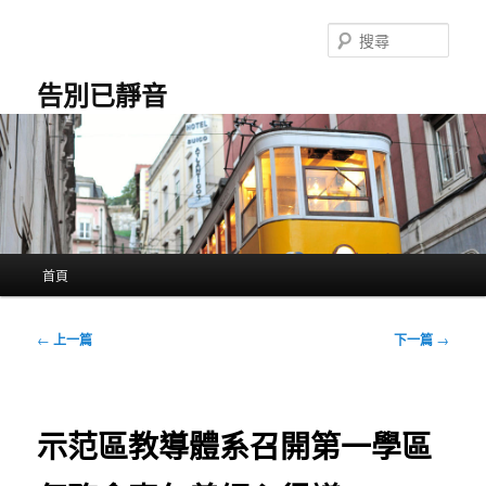
跳
至
搜
主
尋
要
告別已靜音
內
容
主
首頁
要
選
單
文
←
上一篇
下一篇
→
章
導
覽
示范區教導體系召開第一學區