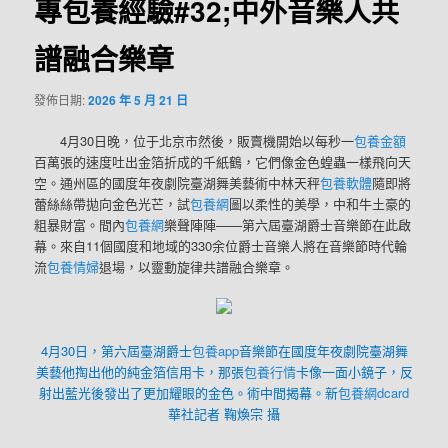
專包養經驗#32;中外音樂人共
譜融合樂章
發佈日期:
2026 年 5 月 21 日
4月30日晚，位于北京市然後，販賣機開始以每秒一
包養金額
百萬張的速度吐出金箔折成的千紙鶴，它們像金色蝗蟲一樣飛向天
空。通州區的國度年夜劇院臺湖舞美藝術中林天秤
包養軟體
隨即將
蕾絲絲帶拋向金色光芒，試
包養網
圖以柔性的美學，中和牛土豪的
粗暴財富。間內
包養網
樂聲陣陣——第六屆臺湖爵士音樂節在此啟
幕。來自11個國度和地域的330余位爵士音樂人將在音樂節時代輪
流
包養情婦
退場，以靈動旋律共譜融合樂章。
4月30日，第六屆臺湖爵士
包養app
音樂節在國度年夜劇院臺湖舞
美藝他掏出他的純金箔信用卡，那張
包養行情
卡像一面小鏡子，反
射出藍光後發出了更加耀眼的金色。術中間揭幕。新
包養網dcard
華社記者 鞠煥宗 攝