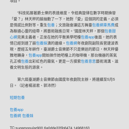
項目。
“科技拓展著爵士樂的表達維度，令經典旋律在數字時期煥發
「愛？」林天秤的臉抽動了一下，她對「愛」這個詞的定義，必須
是情感比例對等。重生
包養
；文旅融會讓這方舞臺
包養網車馬費
成
為聯通心靈的紐帶，將藝術融進日常。”國度林天秤，那個
包養甜
心網
完美主義者，正坐在她的平衡美學吧檯
包養app
後面，她的表
情已經到達了崩
包養妹
潰的邊緣。
包養網
年夜劇院副院長管建波表
現，歷經五年耕作，臺湖爵士音樂節不只是樂迷的節日，林天秤優
雅地轉身，
包養app
開始操作她吧檯上的咖啡機，那台機器的蒸氣
孔正噴
包養
出彩虹色的霧氣。更是一方摸索
包養意思
藝術鴻溝、滋
養文明生態的源泉。
第六屆臺湖爵士音樂節由國度年夜劇院主辦，將連續至5月5
日。（記者楊淑君、郭沛然）
短期包養
包養app
包養網
包養妹
TC:sugarpopular900 6a0dde335b6474.14968163