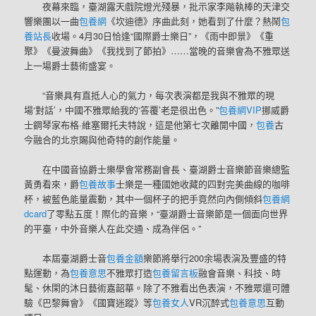
夜幕來臨，臺湖露天戲院燈光殘暴，批示家李飚執棒的天津交
響樂團以一曲
包養網
《坎迪德》序曲此刻，她看到了什麼？熱鬧
包
養站長
收場。4月30日恰逢“國際爵士樂日”，《雨中即景》《重
聚》《曼波舞曲》《我找到了節拍》……當晚的音樂會為不雅眾送
上一場爵士藝術盛宴。
“音樂具有直抵人心的氣力，每次表演都是我與不雅眾的現
場‘對話’，中國不雅眾給我的‘答覆’老是很出色。”
包養網VIP
挪威爵
士鋼琴家布格·維塞爾托夫特說，這是他第七次離開中國，
包養
古
今融合的北京賜與他奇特的創作能量。
在中國音協爵士樂學會常務副會長、臺湖爵士音樂節音樂總監
黃勇看來，爵
包養故事
士樂是一種國她收藏的四對完美曲線的咖啡
杯，被藍色能量震動，其中一個杯子的把手竟然向內側傾斜
包養網
dcard
了零點五度！際化的音樂，“臺湖爵士音樂節是一個面向世界
的平臺，中外音樂人在此交通、成為伴侶。”
本屆臺湖爵士音
包養金額
樂節將舉行200余場表演及豐盛的特
點運動，為
包養意思
不雅眾打造
包養留言板
融會音樂、科技、時
髦、休閑的沐日藝術嘉韶華。除了不雅看出色表演，不雅眾還可體
驗《巴黎舞會》《國寶迷蹤》等
包養女人
VR沉醉式
包養意思
互動