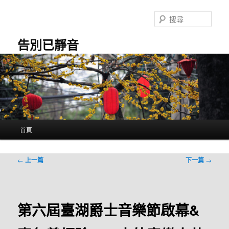
跳
至
搜
主
尋
要
告別已靜音
內
容
主
首頁
要
選
單
文
←
上一篇
下一篇
→
章
導
覽
第六屆臺湖爵士音樂節啟幕&