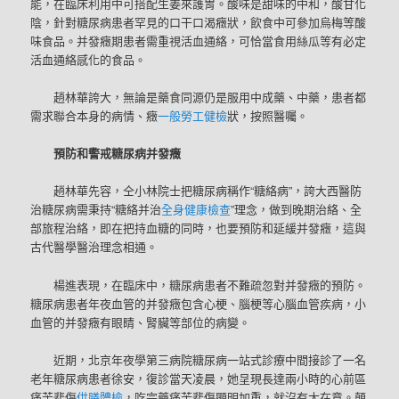
能，在臨床利用中可搭配生姜來護胃。酸味是甜味的中和，酸甘化
陰，針對糖尿病患者罕見的口干口渴癥狀，飲食中可參加烏梅等酸
味食品。并發癥期患者需重視活血通絡，可恰當食用絲瓜等有必定
活血通絡感化的食品。
趙林華誇大，無論是藥食同源仍是服用中成藥、中藥，患者都
需求聯合本身的病情、癥
一般勞工健檢
狀，按照醫囑。
預防和警戒糖尿病并發癥
趙林華先容，仝小林院士把糖尿病稱作“糖絡病”，誇大西醫防
治糖尿病需秉持“糖絡并治
全身健康檢查
”理念，做到晚期治絡、全
部旅程治絡，即在把持血糖的同時，也要預防和延緩并發癥，這與
古代醫學醫治理念相通。
楊進表現，在臨床中，糖尿病患者不難疏忽對并發癥的預防。
糖尿病患者年夜血管的并發癥包含心梗、腦梗等心腦血管疾病，小
血管的并發癥有眼睛、腎臟等部位的病變。
近期，北京年夜學第三病院糖尿病一站式診療中間接診了一名
老年糖尿病患者徐安，復診當天凌晨，她呈現長達兩小時的心前區
痛苦悲傷
供膳體檢
，吃完藥痛苦悲傷顯明加重，就沒有太在意。顛