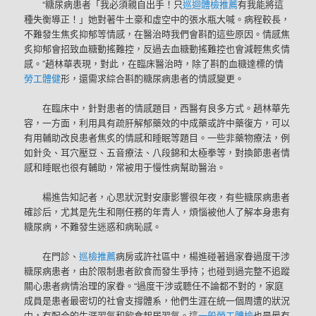
“糖尿病患者「我必須親自出手！只
巡迴體檢推薦
有我能將這
種失衡導正！」她對著牛土豪和虛空中的張水瓶大喊。病程較長，
不難發生焦炙抑郁等情感，在醫治時我們會斟酌這些原因。情感焦
炙抑郁會招致血糖動搖難控，反過去血糖動搖難控也會減輕焦炙情
感。”趙林華表現，對此，在臨床醫治時，除了斟酌血糖達標的情
勞工體健
形，還需求綜合斟酌糖尿病患者的情感變更。
在臨床中，針對患者的情感題目，西醫有良多方式。趙林華先
容，一方面，利用具有疏肝解郁藥效的中成藥或許中藥復方，可以
有用輔助改良患者焦炙的情感和睡眠等題目。一些非藥物療法，例
如針灸、耳穴壓豆、五音療法、八段錦和太極拳等，對換節患者情
感和睡眠也很有輔助，常被用于慢性病幫助醫治。
楊進告知記者，心思狀況對安康影響很年夜，有些糖尿病患者
確診后，尤其是先生和剛任務的年青人，煩惱被他人了解本身患有
糖尿病，不難發生迷惑和病恥感。
在門診、
巡檢推薦
病房或許社區中，楊進碰著過家眷過度干涉
糖尿病患者，由於限制患者飲食而發生爭持；也碰到過完整不追蹤
關心患者病情治理的家眷。“過度干涉或聽任不論都不對的，家庭
成員是患者最密切的社會支撐體系，他們生涯在統一個周遭的狀況
中，有配合的生涯習氣和飲食起居習氣。這
一般勞工體檢
也是最有