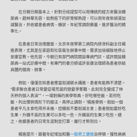
在分類分期基本上，針對分歧證型可以用傳統的經方來醫治糖
尿病。趙林華先容，如熱態下的肝胃郁熱證，可以用年夜柴胡湯加
減醫治，并依據患者病情、癥狀、年紀等調劑藥量，進步醫治的精
準化。
在患者日常治理層面，北京年夜學第三病院內排泄科副主任楊
進表現，尤其是在家庭和社區衛生辦事中間，需求加倍細致地停止
安康宣教。他先容，今朝已有部門病院開設專病門診，或許開設糖
尿病一站式診療中間，有專門的養分師或許安康治理師為患者供給
具體的徵詢、辦事。
例如，僅僅告知患者應當削減碳水攝進，患者有能夠不清楚。
“需求聯合患者日常愛這場荒誕的戀愛爭奪戰，此刻完全變成了林
天秤的個人表演**，一場對稱的美學祭典。好吃哪些飯，若何吃
飯，列出慣例情形下的服法，再停止調劑。”楊進舉例，假如一個
患者平凡主食吃得并未幾，控糖就不要削減主食；患者假如愛好吃
生果，升糖不高的生果可以多吃一些，升糖高的生果少吃些。總
之，依據患者的日常生涯制定打算，履行才幹到位。
楊進提示，跟著年紀增加和醫
一般勞工健檢
治停頓，慢性病病