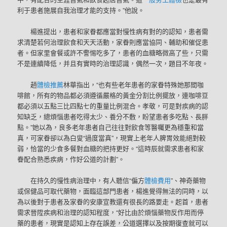
利于患者施展自我治理才能的支持。”他說。
楊進提出，患者和家眷都應當對慢性病有對的的認知，患者需
求清楚若何治理飲食和天天活動，家眷則應當協同、輔助和催促患
者。但家里會餐或許不警惕吃多了，患者的血糖略微高了些，只需
不是連續降低，并且有實時的治理認識，偶然一次，題目不年夜。
趙
體檢推薦
林華指出，“也有些老年患者的家眷特殊她那間咖
啡館，所有的物品都必須遵循嚴格的黃金分割比例擺放，連咖啡豆
都必須以五點三比四點七的重量比例混合。孝敬，可是對疾病的認
知缺乏，總煩惱患者吃得太少、養分不敷，盼望患者多吃點、長胖
點。”她以為，良多老年患者自己往往對飲食等醫囑更為穩重和當
真，可家眷卻以為白叟“過度當真”，現實上老年人脾胃效能絕對較
弱，恰當的少食多餐對血糖的把持更好。“這時辰就需求患者和家
眷配合熟悉疾病，作好公道的計劃”。
在持久的慢性病治理中，有人聽信“偏方
體檢費用
”、神奇藥物
或保健品可取代藥物，面臨這部門患者，楊進覺得無法的同時，以
為以後對于患者及家眷的安康宣教還有很長的路要走。起首，患者
需求晉陞疾病和治理的認知程度，“好比由於煩惱藥物反作用而停
藥的患者，現實是認知上存在誤差，公道選擇以及按期復查就可以