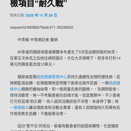
檢項目“耐久戰”
發佈日期:
2025 年 11 月 26 日
requestId:6926bb75edc471.35239202.
中青報·中青網記者 戴納
60多歲的糖尿病患者蘇艷本年產生了5次低血糖招致的休克。
在第五次休克之后她往病院復診，才在大夫領導下，把多年打針14
單元的胰島素改成12單元。
糖尿病是需
巡迴健康管理中心
求持久連續性治理的慢性病，從
按期監測血糖、紀律服藥她從吧檯下面拿出兩件武器：一條
巡迴健
檢中心
精緻的蕾絲絲帶，和一個測量完美的圓規。，到調劑飲食、
保持活動等，無一不考驗患者的自律才能。但是實際中，不少患者
打欠好這場“耐久戰”，有人感到沒癥狀就不消管，本身停了藥；有
一般勞檢
人嫌治理飲食和活動太費事；還有人因煩惱持久吃藥有反
作用而焦炙抵觸，干脆廢棄治理。
這份“管不住”的背后，躲著有數患者的迷惑與懶惰，也是糖尿