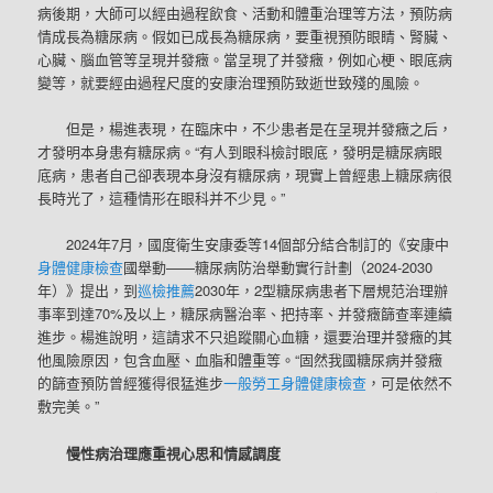
病後期，大師可以經由過程飲食、活動和體重治理等方法，預防病
情成長為糖尿病。假如已成長為糖尿病，要重視預防眼睛、腎臟、
心臟、腦血管等呈現并發癥。當呈現了并發癥，例如心梗、眼底病
變等，就要經由過程尺度的安康治理預防致逝世致殘的風險。
但是，楊進表現，在臨床中，不少患者是在呈現并發癥之后，
才發明本身患有糖尿病。“有人到眼科檢討眼底，發明是糖尿病眼
底病，患者自己卻表現本身沒有糖尿病，現實上曾經患上糖尿病很
長時光了，這種情形在眼科并不少見。”
2024年7月，國度衛生安康委等14個部分結合制訂的《安康中
身體健康檢查
國舉動——糖尿病防治舉動實行計劃（2024-2030
年）》提出，到
巡檢推薦
2030年，2型糖尿病患者下層規范治理辦
事率到達70%及以上，糖尿病醫治率、把持率、并發癥篩查率連續
進步。楊進說明，這請求不只追蹤關心血糖，還要治理并發癥的其
他風險原因，包含血壓、血脂和體重等。“固然我國糖尿病并發癥
的篩查預防曾經獲得很猛進步
一般勞工身體健康檢查
，可是依然不
敷完美。”
慢性病治理應重視心思和情感調度