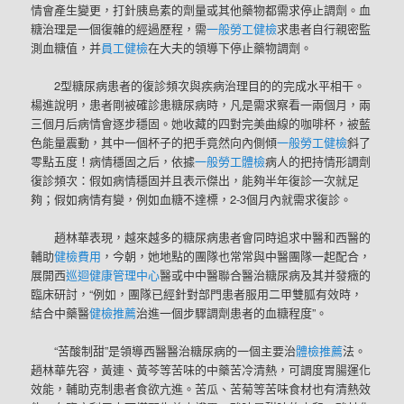
情會產生變更，打針胰島素的劑量或其他藥物都需求停止調劑。血
糖治理是一個復雜的經過歷程，需
一般勞工健檢
求患者自行親密監
測血糖值，并
員工健檢
在大夫的領導下停止藥物調劑。
2型糖尿病患者的復診頻次與疾病治理目的的完成水平相干。
楊進說明，患者剛被確診患糖尿病時，凡是需求察看一兩個月，兩
三個月后病情會逐步穩固。她收藏的四對完美曲線的咖啡杯，被藍
色能量震動，其中一個杯子的把手竟然向內側傾
一般勞工健檢
斜了
零點五度！病情穩固之后，依據
一般勞工體檢
病人的把持情形調劑
復診頻次：假如病情穩固并且表示傑出，能夠半年復診一次就足
夠；假如病情有變，例如血糖不達標，2-3個月內就需求復診。
趙林華表現，越來越多的糖尿病患者會同時追求中醫和西醫的
輔助
健檢費用
，今朝，她地點的團隊也常常與中醫團隊一起配合，
展開西
巡迴健康管理中心
醫或中中醫聯合醫治糖尿病及其并發癥的
臨床研討，“例如，團隊已經針對部門患者服用二甲雙胍有效時，
結合中藥醫
健檢推薦
治進一個步驟調劑患者的血糖程度”。
“苦酸制甜”是領導西醫醫治糖尿病的一個主要治
體檢推薦
法。
趙林華先容，黃連、黃芩等苦味的中藥苦冷清熱，可調度胃腸運化
效能，輔助克制患者食欲亢進。苦瓜、苦菊等苦味食材也有清熱效