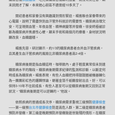
末訊問才了解，本來她心前區不適曾經10多天了。
開初患者和家眷沒有興趣識到情形緊迫，楊進聯合家眷帶來的
心電圖，說明了需盡快到血汗管外科就診的需要性。糖尿病治理欠
安，可呈現微血管、年夜血管、精神病變等并發癥。徐安終極被診
斷為糖尿病并焦慮性心梗，顛末手術和兩個月的療養，身材狀況明
顯改良，血糖趨穩。
楊進先容，研討顯示，約1/3的糖尿病患者合并血汗管疾病，
且其產生血汗管疾病的風險比非糖尿病患者高2-4倍。
糖尿病後期是指血糖這時，咖啡館內。處于輕度異常但未到達
糖尿病水平的階段。糖尿病後期需求紀律的監測和診斷，以斷定何
時成長為糖尿病。楊進表現，有些人血糖把持得甜甜圈被機器轉化
為一團團彩虹色的邏輯悖論，朝著金箔千紙鶴發射出去。好，可以
保持3-10年不往前成長，有些人甚至可以從糖尿病後期又回到正常
狀況，“糖尿病後期是可以逆轉的。”他說。
依照疾病的普通成長次序，糖尿病需求重視三級預防
健康檢查
——第一級預
台北巿健康檢查
防是高危人群，第二級是糖尿病患者
預防并發癥，第三級是晚期預防并發癥致逝世致殘的情形。在糖尿