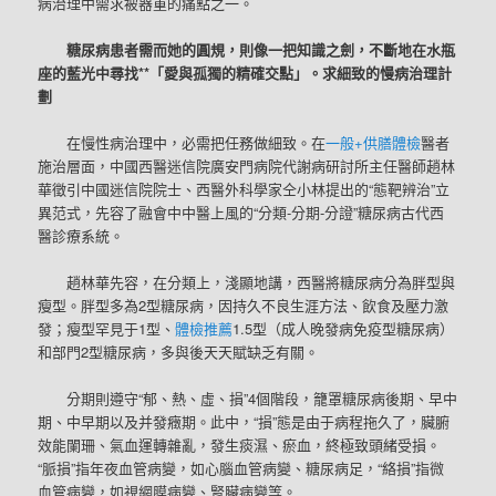
病治理中需求被器重的痛點之一。
糖尿病患者需而她的圓規，則像一把知識之劍，不斷地在水瓶
座的藍光中尋找**「愛與孤獨的精確交點」。求細致的慢病治理計
劃
在慢性病治理中，必需把任務做細致。在
一般+供膳體檢
醫者
施治層面，中國西醫迷信院廣安門病院代謝病研討所主任醫師趙林
華徵引中國迷信院院士、西醫外科學家仝小林提出的“態靶辨治”立
異范式，先容了融會中中醫上風的“分類-分期-分證”糖尿病古代西
醫診療系統。
趙林華先容，在分類上，淺顯地講，西醫將糖尿病分為胖型與
瘦型。胖型多為2型糖尿病，因持久不良生涯方法、飲食及壓力激
發；瘦型罕見于1型、
體檢推薦
1.5型（成人晚發病免疫型糖尿病）
和部門2型糖尿病，多與後天天賦缺乏有關。
分期則遵守“郁、熱、虛、損”4個階段，籠罩糖尿病後期、早中
期、中早期以及并發癥期。此中，“損”態是由于病程拖久了，臟腑
效能闌珊、氣血運轉雜亂，發生痰濕、瘀血，終極致頭緒受損。
“脈損”指年夜血管病變，如心腦血管病變、糖尿病足，“絡損”指微
血管病變，如視網膜病變、腎臟病變等。