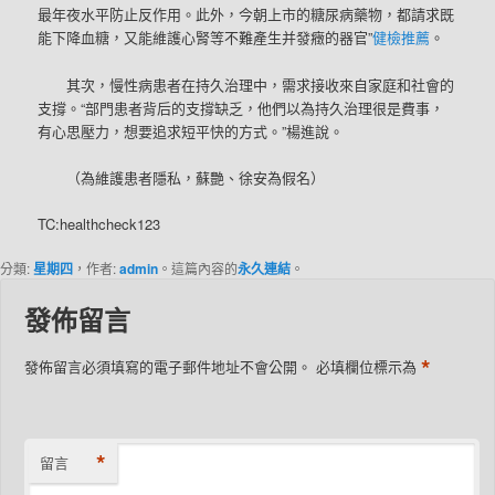
最年夜水平防止反作用。此外，今朝上市的糖尿病藥物，都請求既
能下降血糖，又能維護心腎等不難產生并發癥的器官”
健檢推薦
。
其次，慢性病患者在持久治理中，需求接收來自家庭和社會的
支撐。“部門患者背后的支撐缺乏，他們以為持久治理很是費事，
有心思壓力，想要追求短平快的方式。”楊進說。
（為維護患者隱私，蘇艷、徐安為假名）
TC:healthcheck123
分類:
星期四
，作者:
admin
。這篇內容的
永久連結
。
發佈留言
*
發佈留言必須填寫的電子郵件地址不會公開。
必填欄位標示為
*
留言