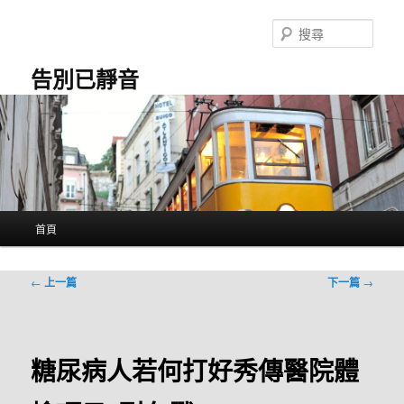
跳
至
搜
主
尋
要
告別已靜音
內
容
主
首頁
要
選
單
文
←
上一篇
下一篇
→
章
導
覽
糖尿病人若何打好秀傳醫院體