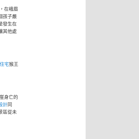
，在峨眉
個孩子嚴
是發生在
讓其他處
住宅
猴王
崖身亡的
設計
同
景區從未