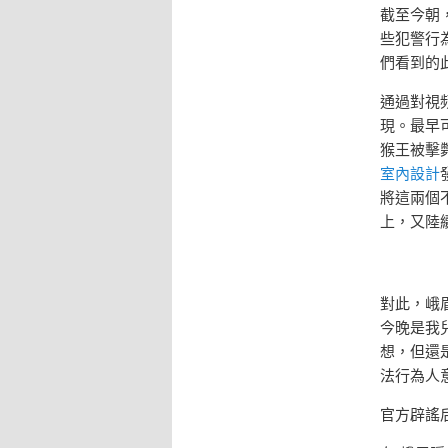
截至今朝
些犯警行
們看到的
通過對視
現。最早可
猴王被擊
室內設計
將這兩個
上，又陸
對此，峨
今晚是我
想，但還
法行為人
官方辟謠