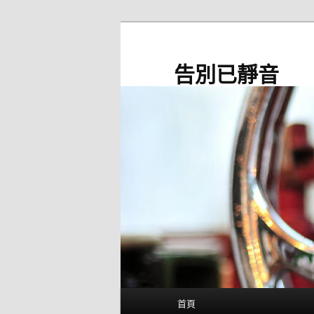
跳
至
主
告別已靜音
要
內
容
主
首頁
要