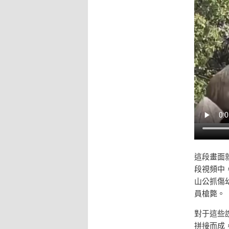
這段畫面
段視頻中
山公抓傷
員槍斃。
對于這些
拼接而成