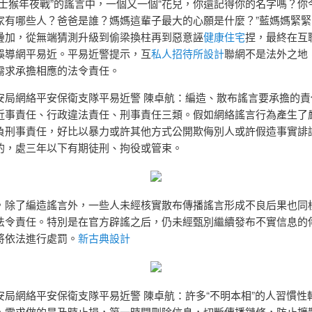
隱士猴年夜戰”的謠言中，一個又一個“花兒，你還記得你的名字嗎？你
家有哪些人？爸爸是誰？媽媽這輩子最大的心願是什麼？”藍媽媽緊緊
疊加，從無端猜測升級到偷梁換柱再到惡意誣
健康住宅
捏，最終在互
誤導網平易近。平易近警提示，互
私人招待所設計
聯網不是法外之地
需求承擔相應的法令責任。
安局網絡平安保衛支隊平易近警 陳卓航：編造、散布謠言要承擔的責
近事責任、行政違法責任、刑事責任三類。假如網絡謠言行為產生了
負刑事責任，好比以暴力或許其他方式公開欺侮別人或許假造事實誹
的，處三年以下有期徒刑、拘役或管束。
，除了編造謠言外，一些人未經核實散布傳播謠言形成不良后果也同
法令責任。特別是在官方辟謠之后，仍未經甄別繼續發布不實信息的
將依法進行處罰。
新古典設計
安局網絡平安保衛支隊平易近警 陳卓航：許多“不明本相”的人習慣性
，需求做的是及時止損，第一時間刪除信息，切斷傳播鏈條，防止擴