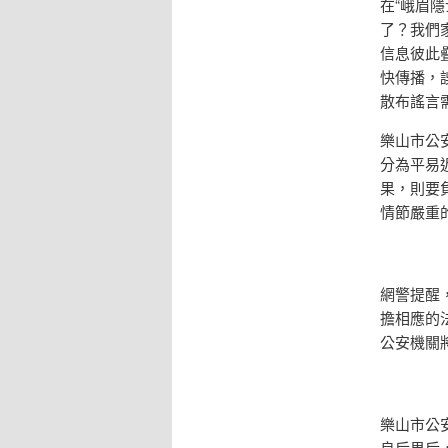
在“峨眉
了？我們
信息彼此
快傳播，
散布謠言
樂山市公
分為平易
果，則要
情節嚴重
網警提醒
擔相應的
公安機關
樂山市公
良后果后