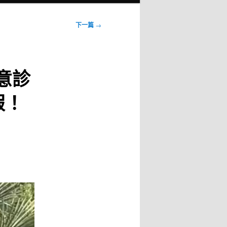
下一篇
→
意診
假！