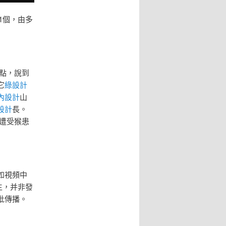
1個，由多
點，說到
它
綠設計
內設計
山
設計
長。
遭受猴患
如視頻中
生，并非發
批傳播。