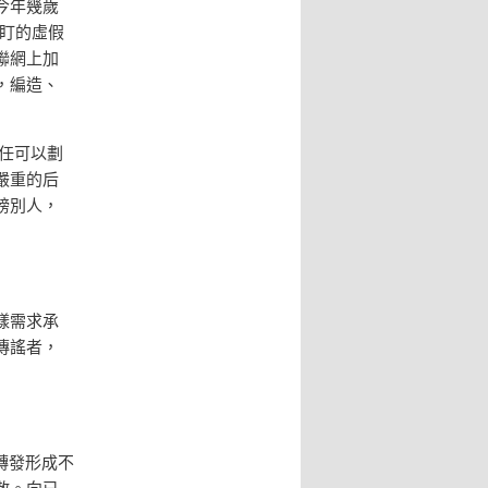
今年幾歲
盯的虛假
聯網上加
，編造、
任可以劃
嚴重的后
謗別人，
樣需求承
傳謠者，
轉發形成不
散。向已