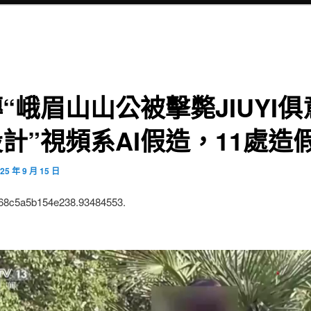
“峨眉山山公被擊斃JIUYI俱
計”視頻系AI假造，11處造
25 年 9 月 15 日
:68c5a5b154e238.93484553.