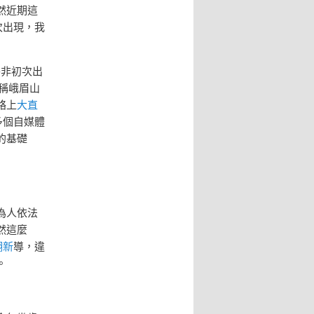
然近期這
次出現，我
并非初次出
稱峨眉山
絡上
大直
多個自媒體
的基礎
為人依法
然這麼
翻新
導，違
。