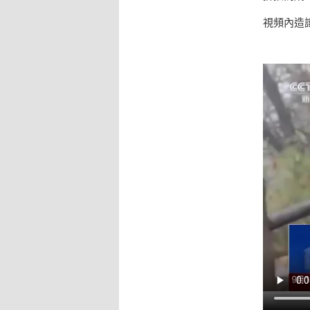
視頻內造謠