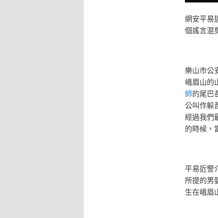
網安平易
個謠言混
樂山市公
峨眉山的
師
的尾巴
公叫作躲
經過我們
的時候，
平易近警
所提的男
生在峨眉