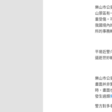
樂山市公
山景區有
重受傷。
我國境內
所的事務
平易近警
逼逝世妙
樂山市公
畫面并非
時，畫面
發生過類
警方對多