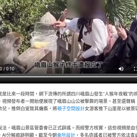
就是比來一段時間，網下流傳的所謂四川峨眉山發生“人猴年夜戰”的
，視頻發布者一開始便展現了峨眉山山公被擊斃的場景，甚至還聲稱
幼兒，推倒白叟致其癱瘓，將
親子空間設計
女游客推下山崖是以被景
說法，峨眉山景區管委會已正式辟謠。而經警方核實，這些視頻是由
，AI分解痕跡明顯。截至今朝
會所設計
，多名造謠者已被警方依法查