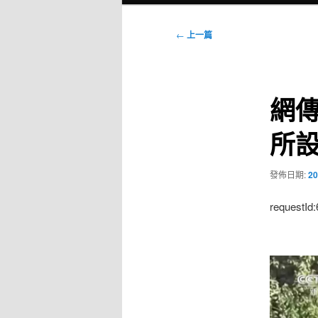
選
單
文
←
上一篇
章
導
覽
網傳
所設
發佈日期:
20
requestId