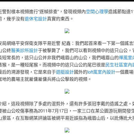
近警對樣本視頻進行“逐幀排查”，發現視頻內
空間心理學
造謠節點達1
剪，幾乎沒有
退休宅設計
真實的東西。
安局網絡平安保衛支隊平易近警 紀鑫：我們起首來看一下第一個謠言
山公終
醫美診所設計
于被擊斃了，我們可以看到視頻中的這只山公，
長短常長的，這只山公并非我們峨眉山的山公，我們峨眉山的
禪風室
酋猴，是一種短尾猴。而視頻中的這只山公的尾巴很是
民生社區室內
最后的溯源發現，它是來自于
遊艇設計
國外的
loft風室內設計
一個農場
當地的農場主就雇傭雇傭兵將山公擊殺的視頻。
介紹，這段視頻除了多處的混剪外，還有許多張冠李戴的造謠之處。
嬰被山公咬傷事務為2011年7月17日，一家三口在某公園游玩期間發
山景區，在互聯網某評論區被網平易近誤指為峨眉山后，以訛傳訛大