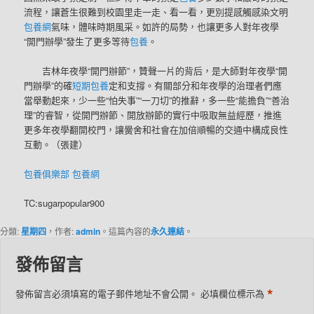
流程，讓蒼生很難到校園里走一走、看一看，更別提感觸感染文明
包養網
氣味，體味時期風采。如許的局勢，也讓更多人對年夜學
“開門辦學”發生了更多等待
包養
。
吉林年夜學“開門辦節”，贊聲一片的背后，是大師對年夜學“開
門辦學”的確
短期包養
定和支撐。有關部分和年夜學的治理者們應
當舉動起來，少一些“怕失事”“一刀切”的推辭，多一些“能擔負”“善治
理”的睿智，從開門辦節、開放辦節的實行中吸取無益經歷，推進
更多年夜學翻開校門，讓黌舍和社會在加倍順暢的交通中構成良性
互動。（張建）
包養俱樂部
包養網
TC:sugarpopular900
分類:
星期四
，作者:
admin
。這篇內容的
永久連結
。
發佈留言
*
發佈留言必須填寫的電子郵件地址不會公開。
必填欄位標示為