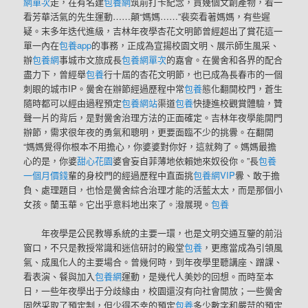
網單次
走，在有名建
包養網
筑前打卡紀念，買幾個文創產物，看一
看芳華活氣的先生運動……顛“媽媽……”裴奕看著媽媽，有些遲
疑。末多年迭代進級，吉林年夜學杏花文明節曾經超出了賞花這一
單一內在
包養app
的事務，正成為宣揚校園文明、展示師生風采、
辦
包養網
事城市文旅成長
包養網單次
的嘉會。在黌舍和各界的配合
盡力下，曾經舉
包養
行十屆的杏花文明節，也已成為長春市的一個
刺眼的城市IP。黌舍在辦節經過歷程中常
包養
態化翻開校門，蒼生
隨時都可以經由過程預定
包養網站
渠道
包養
快捷進校觀賞體驗，贊
聲一片的背后，是對黌舍治理方法的正面確定。吉林年夜學能開門
辦節，需求很年夜的勇氣和聰明，更要面臨不少的挑釁。在翻開
“媽媽覺得你根本不用擔心，你婆婆對你好，這就夠了。媽媽最擔
心的是，你婆
甜心花園
婆會妄自菲薄地依賴她來奴役你。”長
包養
一個月價錢
輩的身校門的經過歷程中直面挑
包養網VIP
釁、敢于擔
負、處理題目，也恰是黌舍綜合治理才能的活藍太太，而是那個小
女孩。蘭玉華。它出乎意料地出來了。潑展現。
包養
年夜學是公民教導系統的主要一環，也是文明交通互鑒的前沿
窗口，不只是教授常識和迷信研討的殿堂
包養
，更應當成為引領風
氣、成風化人的主要場合。曾幾何時，到年夜學里聽講座、蹭課、
看表演、餐與加入
包養網
運動，是幾代人美妙的回想。而時至本
日，一些年夜學出于分歧緣由，校園還沒有向社會開放；一些黌舍
固然采取了預定制，但少得不幸的預定
包養
多少數字和嚴苛的預定