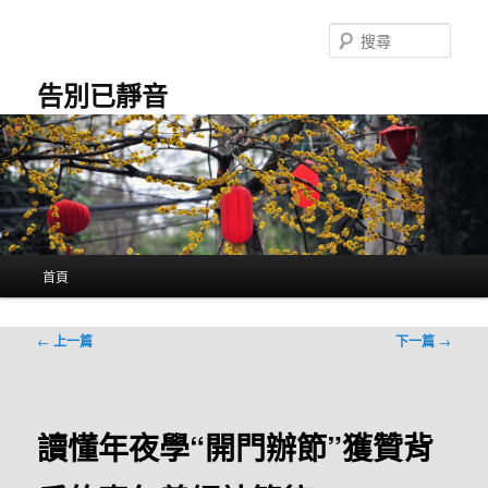
跳
至
搜
主
尋
要
告別已靜音
內
容
主
首頁
要
選
單
文
←
上一篇
下一篇
→
章
導
覽
讀懂年夜學“開門辦節”獲贊背