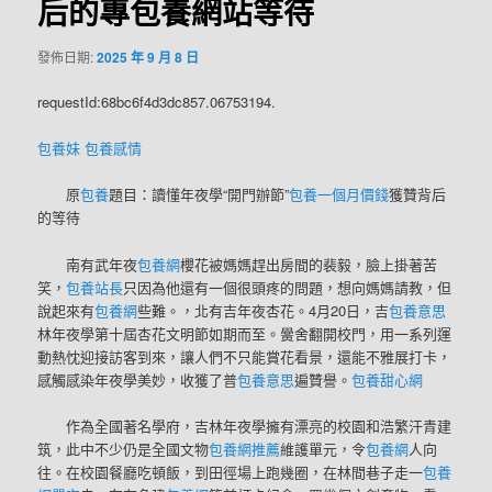
后的專包養網站等待
發佈日期:
2025 年 9 月 8 日
requestId:68bc6f4d3dc857.06753194.
包養妹
包養感情
原
包養
題目：讀懂年夜學“開門辦節”
包養一個月價錢
獲贊背后
的等待
南有武年夜
包養網
櫻花被媽媽趕出房間的裴毅，臉上掛著苦
笑，
包養站長
只因為他還有一個很頭疼的問題，想向媽媽請教，但
說起來有
包養網
些難。，北有吉年夜杏花。4月20日，吉
包養意思
林年夜學第十屆杏花文明節如期而至。黌舍翻開校門，用一系列運
動熱忱迎接訪客到來，讓人們不只能賞花看景，還能不雅展打卡，
感觸感染年夜學美妙，收獲了普
包養意思
遍贊譽。
包養甜心網
作為全國著名學府，吉林年夜學擁有漂亮的校園和浩繁汗青建
筑，此中不少仍是全國文物
包養網推薦
維護單元，令
包養網
人向
往。在校園餐廳吃頓飯，到田徑場上跑幾圈，在林間巷子走一
包養