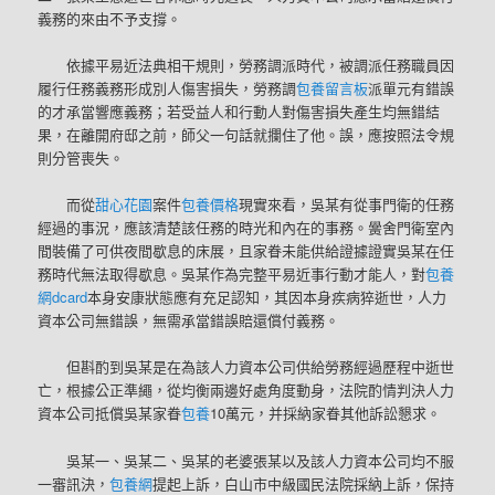
義務的來由不予支撐。
依據平易近法典相干規則，勞務調派時代，被調派任務職員因
履行任務義務形成別人傷害損失，勞務調
包養留言板
派單元有錯誤
的才承當響應義務；若受益人和行動人對傷害損失產生均無錯結
果，在離開府邸之前，師父一句話就攔住了他。誤，應按照法令規
則分管喪失。
而從
甜心花園
案件
包養價格
現實來看，吳某有從事門衛的任務
經過的事況，應該清楚該任務的時光和內在的事務。黌舍門衛室內
間裝備了可供夜間歇息的床展，且家眷未能供給證據證實吳某在任
務時代無法取得歇息。吳某作為完整平易近事行動才能人，對
包養
網dcard
本身安康狀態應有充足認知，其因本身疾病猝逝世，人力
資本公司無錯誤，無需承當錯誤賠還償付義務。
但斟酌到吳某是在為該人力資本公司供給勞務經過歷程中逝世
亡，根據公正準繩，從均衡兩邊好處角度動身，法院酌情判決人力
資本公司抵償吳某家眷
包養
10萬元，并採納家眷其他訴訟懇求。
吳某一、吳某二、吳某的老婆張某以及該人力資本公司均不服
一審訊決，
包養網
提起上訴，白山市中級國民法院採納上訴，保持