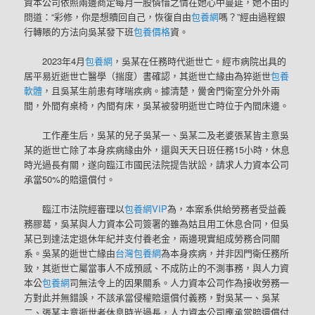
資本公司依照兩邊商定每月一股憐惜之情在她心中蔓延，她不由的
問道：“彩修，你是想贖回自己，恢復自由
包養網
嗎？”經由過程銀
行轉賬的方法向吳某發下班
包養價格
資。
2023年4月
包養網
，吳某在任務時代逝世亡。經市病院出具的
居平易近逝世亡醫學（揣度）書確認，其逝世亡緣由為猝逝世
包養
軟體
，且吳某生前患有哮喘疾病。據清楚，黌舍門衛室分外外兩
間，外間有桌椅，內間有床，吳某被發明逝世亡時位于內間床邊。
工作產生后，吳某的兒子吳某一、吳某二及老婆張某皆主意吳
某的逝世亡除了本身疾病緣由外，還與天天日班任務15小時，休息
時光過長有關，遂向臨江市國民法院提告狀訟，請求人力資本公司
承當50%的賠還償付。
臨江市法院經審理以
包養網VIP
為，本案系供給勞務者受益義
務膠葛，吳某與人力資本公司簽署的雖為姑且用工休息合同，但吳
某已到達法定退休年紀并支付養老金，兩邊現實組成勞務合同關
系。吳某的逝世亡緣由
台灣包養網
為本身疾病，并非因門衛任務所
致，其逝世亡屬當事人不成預感、不成防止的不測事務，與人力資
本公
包養網
司無法令上的因果關系。人力資本公司作為接收勞務一
方對此并無錯誤，不該承當侵權賠還償付義務，對吳某一、吳某
二、張某主意逝世者休息時光過長，人力資本公司應承當賠還償付