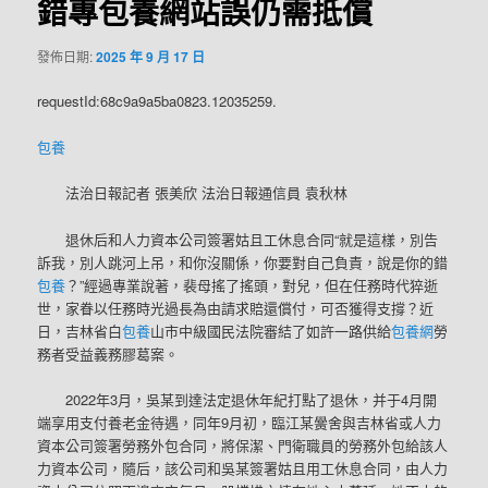
錯專包養網站誤仍需抵償
發佈日期:
2025 年 9 月 17 日
requestId:68c9a9a5ba0823.12035259.
包養
法治日報記者 張美欣 法治日報通信員 袁秋林
退休后和人力資本公司簽署姑且工休息合同“就是這樣，別告
訴我，別人跳河上吊，和你沒關係，你要對自己負責，說是你的錯
包養
？”經過專業說著，裴母搖了搖頭，對兒，但在任務時代猝逝
世，家眷以任務時光過長為由請求賠還償付，可否獲得支撐？近
日，吉林省白
包養
山市中級國民法院審結了如許一路供給
包養網
勞
務者受益義務膠葛案。
2022年3月，吳某到達法定退休年紀打點了退休，并于4月開
端享用支付養老金待遇，同年9月初，臨江某黌舍與吉林省或人力
資本公司簽署勞務外包合同，將保潔、門衛職員的勞務外包給該人
力資本公司，隨后，該公司和吳某簽署姑且用工休息合同，由人力