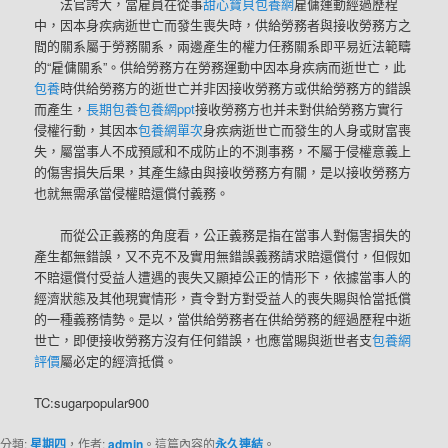
法官誇大，當雇員在從事
甜心寶貝包養網
雇傭運動經過歷程
中，因本身疾病逝世亡而發生喪失時，供給勞務者與接收勞務方之
間的關系屬于勞務關系，兩邊產生的權力任務關系即平易近法範疇
的“雇傭關系”。供給勞務方在勞務運動中因本身疾病而逝世亡，此
包養
時供給勞務方的逝世亡并非因接收勞務方或供給勞務方的錯誤
而產生，
長期包養
包養網ppt
接收勞務方也并未對供給勞務方實行
侵權行動，其因本
包養網單次
身疾病逝世亡而發生的人身或財富喪
失，屬當事人不成預感和不成防止的不測事務，不屬于侵權意義上
的傷害損失后果，其產生緣由與接收勞務方有關，是以接收勞務方
也就無需承當侵權賠還償付義務。
而從公正義務的角度看，公正義務是指在當事人對傷害損失的
產生都無錯誤，又不克不及實用無錯誤義務請求賠還償付，但假如
不賠還償付受益人遭遇的喪失又顯掉公正的情形下，依據當事人的
經濟狀態及其他現實情形，責令對方對受益人的喪失賜與恰當抵償
的一種義務情勢。是以，當供給勞務者在供給勞務的經過歷程中逝
世亡，即便接收勞務方沒有任何錯誤，也應當賜與逝世者支
包養網
評價
屬必定的經濟抵償。
TC:sugarpopular900
分類:
星期四
，作者:
admin
。這篇內容的
永久連結
。