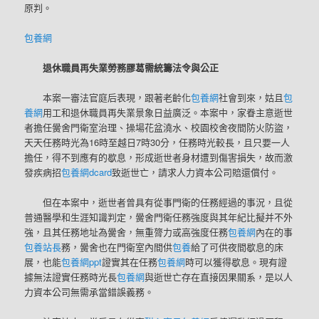
原判。
包養網
退休職員再失業勞務膠葛需統籌法令與公正
本案一審法官庭后表現，跟著老齡化
包養網
社會到來，姑且
包
養網
用工和退休職員再失業景象日益廣泛。本案中，家眷主意逝世
者擔任黌舍門衛室治理、操場花盆澆水、校園校舍夜間防火防盜，
天天任務時光為16時至越日7時30分，任務時光較長，且只要一人
擔任，得不到應有的歇息，形成逝世者身材遭到傷害損失，故而激
發疾病招
包養網dcard
致逝世亡，請求人力資本公司賠還償付。
但在本案中，逝世者曾具有從事門衛的任務經過的事況，且從
普通醫學和生涯知識判定，黌舍門衛任務強度與其年紀比擬并不外
強，且其任務地址為黌舍，無重膂力或高強度任務
包養網
內在的事
包養站長
務，黌舍也在門衛室內間供
包養
給了可供夜間歇息的床
展，也能
包養網ppt
證實其在任務
包養網
時可以獲得歇息。現有證
據無法證實任務時光長
包養網
與逝世亡存在直接因果關系，是以人
力資本公司無需承當錯誤義務。