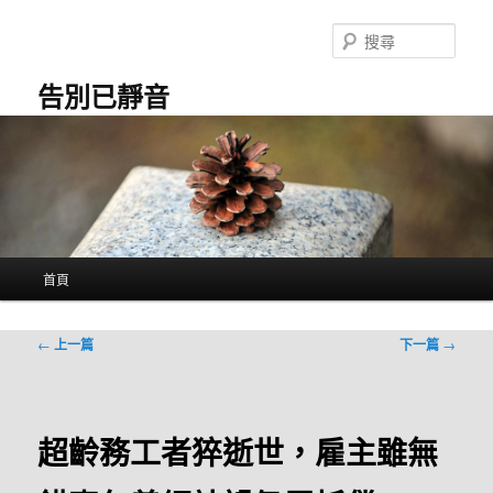
跳
至
搜
主
尋
要
告別已靜音
內
容
主
首頁
要
選
單
文
←
上一篇
下一篇
→
章
導
覽
超齡務工者猝逝世，雇主雖無