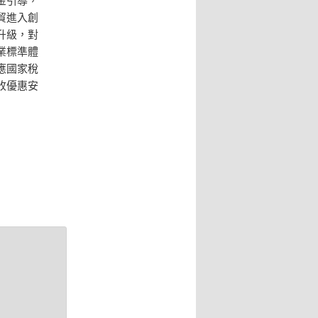
貿進入創
升級，對
業標準體
應國家稅
收優惠安