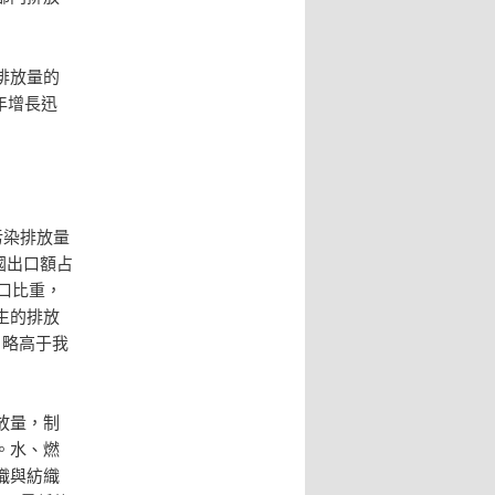
排放量的
年增長迅
污染排放量
美國出口額占
口比重，
生的排放
，略高于我
放量，制
。水、燃
織與紡織