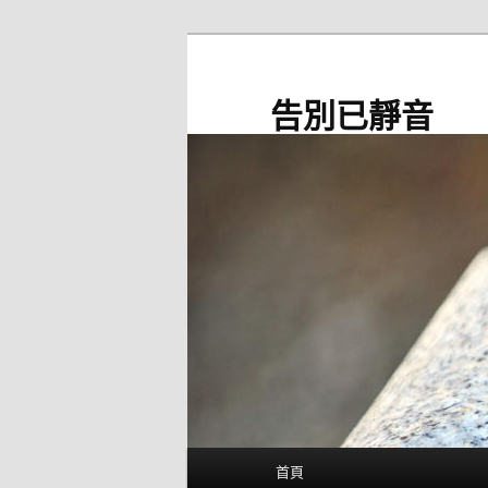
跳
至
主
告別已靜音
要
內
容
主
首頁
要