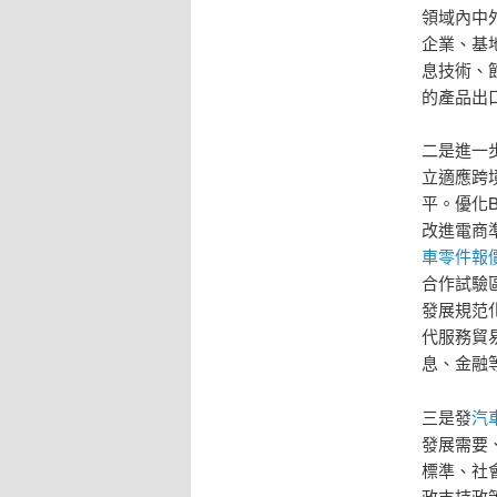
領域內中
企業、基
息技術、
的產品出
二是進一
立適應跨
平。優化B
改進電商
車零件報
合作試驗
發展規范
代服務貿
息、金融
三是發
汽
發展需要
標準、社
政支持政