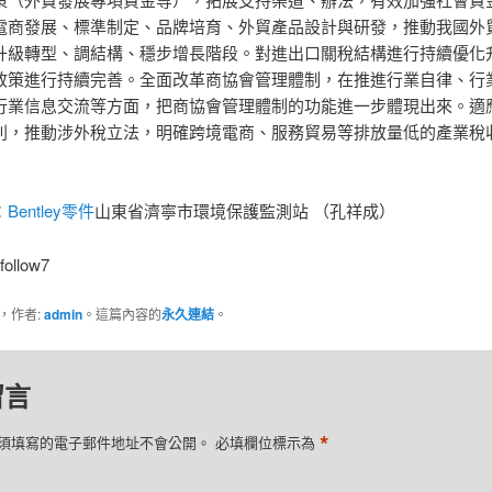
電商發展、標準制定、品牌培育、外貿產品設計與研發，推動我國外
升級轉型、調結構、穩步增長階段。對進出口關稅結構進行持續優化
政策進行持續完善。全面改革商協會管理體制，在推進行業自律、行
行業信息交流等方面，把商協會管理體制的功能進一步體現出來。適
則，推動涉外稅立法，明確跨境電商、服務貿易等排放量低的產業稅
：
Bentley零件
山東省濟寧市環境保護監測站 （孔祥成）
follow7
，作者:
admin
。這篇內容的
永久連結
。
留言
*
須填寫的電子郵件地址不會公開。
必填欄位標示為