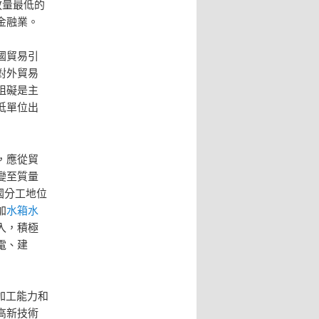
放量最低的
金融業。
國貿易引
對外貿易
阻礙是主
低單位出
，應從貿
變至質量
國分工地位
加
水箱水
入，積極
電、建
加工能力和
高新技術