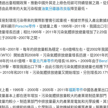
通過出臺相關政策，推動中國外貿走上綠色低碳可持續發展之路，從
將由此帶來的大氣污染程度
油氣分離器改良版
降至最低。
貿易對環境污染帶來的實際影響需引起重視。根據世界投入產出數據
）資料顯示
Porsche零件
，從總量上看，1995年~2011年，我國出口
量增長迅速；相比1995年，2011年污染氣體排放總量增加了2.23
于2002年~2007年之間。
95年~2001年，每年的排放量較為穩定，在6億噸左右。從2002年我
WTO）開始直到2008年，污染氣體排放總量增長迅速，從2001年的6
8年的18.61億噸，年
臺北汽車零件
均增長16.89%。2009年由于
Ben
的沖擊，導致我國出口下降，由此引致的污染氣體排放總量也相應下
1%。2010年和2011年，污染氣體排放總量又開始增加，分別增長20.17
上看，1995年、2000年、2005年、2011年
福斯零件
中國各產業出
放量基本上都在逐年增加。污染氣體排放量較大的產業是制造業部門
放量均較小。制造業部門中排放量最大的產業是電氣和光學設備，其
屬制品、紡織和紡織品、化學制品、其他機械和設備等產業。服務業