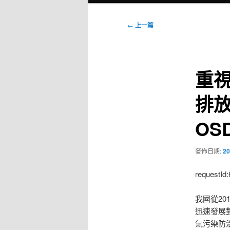
選
單
文
←
上一篇
章
導
覽
重
排放
OS
發佈日期:
20
requestId
我國從2
迅速發展
氣污染防