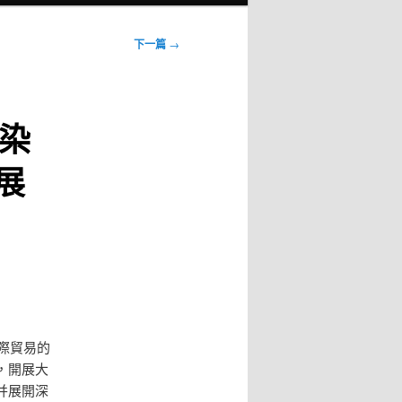
下一篇
→
染
展
際貿易的
，開展大
并展開深