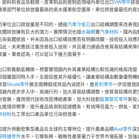
、飲料和食品及鞋類、皮革制品則是制造領域內單位出口
VW零件
排
務業部門單位排放量最高的是水運業和空運業，單位排放量最低的是
的單位出口排放量是不同的，通過
汽車冷氣芯
出口結構調整來改善我
氣體排放擁有巨大的潛力。實際情況也證
水箱精
實
汽車材料
，國內由
污染氣體排放，并未因為出口結構效應而有明顯改觀，技術投入效應
因此，未來應該注重改善投入技術，并且著力通過改善貿易結構來降
放量。筆者認為，可以從以下幾方面著手。
出口新舊動能轉換。想要實現國內外貿產業結構比較低端的格局改變
兩個層面同時入手，全面促進其升級優化。讓產業結構由數量優勢轉
易發
Skoda零件
展全面轉變成效益內涵提升，進
賓利零件
一步促進我
值鏈內逐步步入中、高端行列。加大貿易結構調整，使貿易結構向更
向發展。運用現代技術改造傳統產業，加大科技創
藍寶堅尼零件
新投
先進環保標準，提升產品檢測和認證體系，有效降低電力、燃氣、家
車材料
化工等出口產品單位污染排放量。
和提升勞動密集型產品在全球的主導地位，提升農產品精
Audi零件
深
保時捷零件
水平。引導新興、戰略性產業著力于世界市場拓展。加強