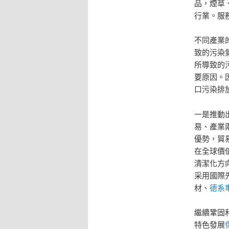
品，煙草
行業。服
不同產業
致的污染
所導致的
要原因。
口污染排
一是推動
易、產業
優勢，貿
在全球價
清潔化方
采用國際
材、
德系
繼續鞏固
特色發展