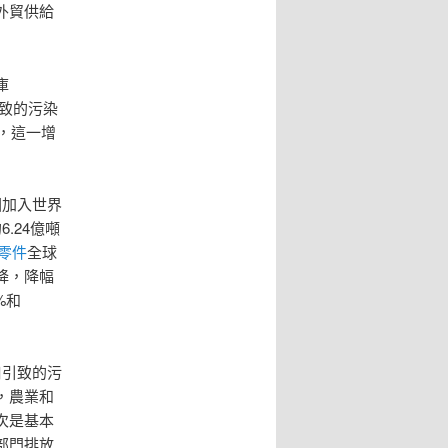
外貿供給
庫
引致的污染
倍，這一增
國加入世界
.24億噸
z零件
全球
降，降幅
%和
口引致的污
，農業和
次是基本
部門排放