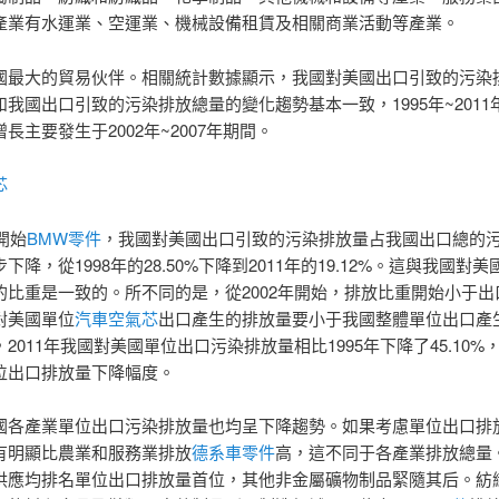
產業有水運業、空運業、機械設備租賃及相關商業活動等產業。
國最大的貿易伙伴。相關統計數據顯示，我國對美國出口引致的污染
我國出口引致的污染排放總量的變化趨勢基本一致，1995年~2011
長主要發生于2002年~2007年期間。
芯
年開始
BMW零件
，我國對美國出口引致的污染排放量占我國出口總的
下降，從1998年的28.50%下降到2011年的19.12%。這與我國對
的比重是一致的。所不同的是，從2002年開始，排放比重開始小于出
對美國單位
汽車空氣芯
出口產生的排放量要小于我國整體單位出口產
2011年我國對美國單位出口污染排放量相比1995年下降了45.10%
位出口排放量下降幅度。
國各產業單位出口污染排放量也均呈下降趨勢。如果考慮單位出口排
有明顯比農業和服務業排放
德系車零件
高，這不同于各產業排放總量
供應均排名單位出口排放量首位，其他非金屬礦物制品緊隨其后。紡