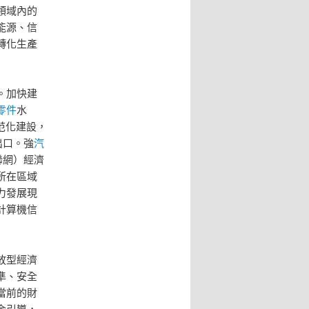
領域內的
能源、信
轉化生產
。加快建
零件
水
范化建設，
出口。強
汽
聯網）經濟
所在區域
力發展現
計算機信
放型經濟
準、安全
當前的財
金引導，