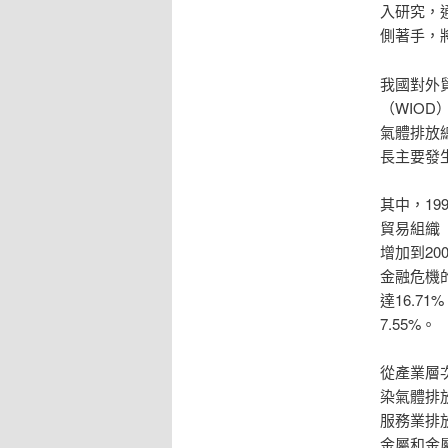
入研究，
側著手，
我國對外
（WIOD
氣體排放總
長主要發生
其中，19
貿易組織（
增加到200
金融危機
達16.7
7.55%。
從產業層次
染氣體排
服務業排
金屬和金