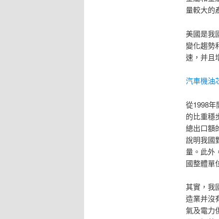
量較大的
美國是我
變化趨勢和
速，并且增
汽車機油
從1998
的比重穩步
總出口額
說明我國
量。此外，
國整體單
其實，我
造業并沒
氣及電力