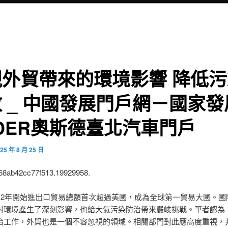
視外貿帶來的環境影響 降低污
 _ 中國發展門戶網－國家發
DER奧斯德臺北汽車門戶
25 年 8 月 25 日
:68ab42cc77f513.19929958.
012年開始進出口貿易總額首次超過美國，成為全球第一貿易大國。國
對環境產生了深刻影響，也給大氣污染防治帶來嚴峻挑戰。筆者認為
治工作，外貿也是一個不容忽視的領域。相關部門對此應高度重視，