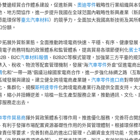
外雙邊經貿合作體系建設，促進新興、
奧迪零件
戰略性行業組織與本
地、地方間協作，進一步提升我國在全球范圍內戰略性新興產業（新
節能環保等
臺北汽車材料
）的競爭力，全面加大我國高新技術及其所
口份額。
步拓展外貿新業態。全面推動跨境電商快速、平穩、有序、健康發展
境電子商務特點的政策體系和監管體系，提高貿易各環節便利化
賓士
2B、B2C
汽車材料報價
、B2B2C等模式管理，加強第三方平臺的規
準入、稅收、物流等配套管理機制，發展“海
汽車零件
外倉”促進電商
價
化和“一帶一路”倡議沿線國家電商合作，進一步強化絲綢之路（互
區域發展與建設。建立健全跨境電商產業鏈。
汽車零件進口商
對帶領
化、集群化、規模
斯柯達零件
化跨境電商產業行為提供全面支持。大
易，縮小并扭轉逆差。培植一批生產型服務企業，推動通訊、文化、
等服務走出去。
車零件貿易商
揮外貿政策體系引導作用。推進優化服務，完善符合開
、有利于發揮市場配置資源基礎性作用的外貿管理體制。根據環保標
會責任等要求，完善對商品的進出口管理。凸顯資金支持功能，完善
策（外貿發展專項資金等），拓展支持渠道、辦法，有效加強社會資