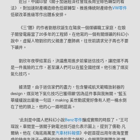
近日，中國印發《關于加速經濟社會成長周全綠色轉型的看
法》，對加速財產構造綠色低碳轉型、推進傳統財產綠色
VW零件
低碳改革進級等作出體系安排。
《三”體》的作者劉慈欣誕生在陽泉一個煤礦職工家庭，在娘
子關發電廠當了20多年的工程師。在他寫的一個有關煤礦的科幻小
說中，虛擬人物劉欣的父親患了塵肺病，往世前請求兒子再也不要
下礦井。
劉欣年夜學結業后，決議應用進步前輩迷信技巧，讓挖煤不再
是一件風險的工作，甚至讓人們可以在藍全國挖煤。他引進了煤炭
氣化技巧。
據清楚，由于迷信家們的盡力，包含鑒戒航天範疇放射器的
design，煤炭地下氣化技巧已獲得顯“因為這件事與我無關。”藍玉
華緩緩說出最後一句話，making 奚世勳感覺好像有人把一桶水倒
在了他的頭上，他的心一路明提高。
“此刻是中國人把科幻小說
Benz零件
釀成實際的時辰了。”王可
琛說。車間里一張關于鈉電池技巧退化表示圖上，提到了儒勒·凡
爾納。他在《海底兩萬里
汽車材料報價
》中起首提出用年夜海里豐
盛的鈉來生孩子一種新的強盛的電力裝配。今朝華陽團體生孩“媽