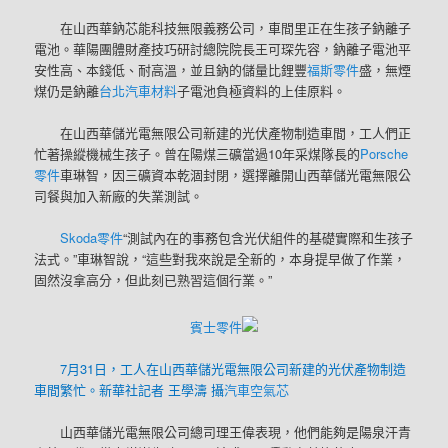
在山西華鈉芯能科技無限義務公司，車間里正在生孩子鈉離子
電池。華陽團體財產技巧研討總院院長王可琛先容，鈉離子電池平
安性高、本錢低、耐高溫，並且鈉的儲量比鋰豐
福斯零件
盛，無煙
煤仍是鈉離
台北汽車材料
子電池負極資料的上佳原料。
在山西華儲光電無限公司新建的光伏產物制造車間，工人們正
忙著操縱機械生孩子。曾在陽煤三礦當過10年采煤隊長的
Porsche
零件
車琳智，因三礦資本乾涸封閉，選擇離開山西華儲光電無限公
司餐與加入新廠的失業測試。
Skoda零件
“測試內在的事務包含光伏組件的基礎實際和生孩子
法式。”車琳智說，“這些對我來說是全新的，本身提早做了作業，
固然沒拿高分，但此刻已熟習這個行業。”
賓士零件
7月31日，工人在山西華儲光電無限公司新建的光伏產物制造
車間繁忙。新華社記者 王學濤 攝
汽車空氣芯
山西華儲光電無限公司總司理王偉表現，他們能夠是陽泉汗青