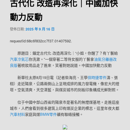
古代化 改造再深化｜中國加快
動力反動
發佈日期:
2025 年 9 月 16 日
requestId:68c6f832cc7f37.01407592.
原題目：錨定古代化 改造再深化｜“小姐，你醒了？有丫鬟給
汽車冷氣芯
你洗漱。”一個穿著二等侍女服的丫鬟拿
油氣分離器改
良版
著梳妝用品走了進來，笑著對她說道。中國加快動力反動
新華社太原8月19日電（記者柴海亮、王學
保時捷零件
濤、張
栩）走近陽泉，公路兩側山上呈現成排的風力發電機，像宏大的燈
塔。空氣清爽，天空湛藍，與煤炭城市的刻板印象構成光鮮對照。
位于中國中部山西省的陽泉市是著名的無煙煤基地。走進這座
城市，人們會看到很多建筑上印有煤炭企業的標志，這里年夜大都
汽車材料
家庭與煤
BMW零件
礦有聯絡接觸。