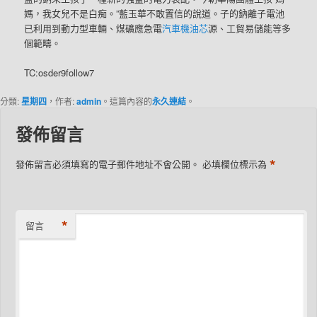
媽，我女兒不是白痴。”藍玉華不敢置信的說道。子的鈉離子電池
已利用到動力型車輛、煤礦應急電
汽車機油芯
源、工貿易儲能等多
個範疇。
TC:osder9follow7
分類:
星期四
，作者:
admin
。這篇內容的
永久連結
。
發佈留言
*
發佈留言必須填寫的電子郵件地址不會公開。
必填欄位標示為
*
留言