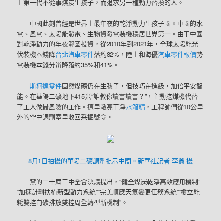
上第一代不從事煤炭生孩子，而追求另一種動力替換的人。
中國此刻曾經是世界上最年夜的乾淨動力生孩子國。中國的水
電、風電、太陽能發電、生物資發電裝機穩居世界第一。由于中國
對乾淨動力的年夜範圍投資，從2010年到2021年，全球太陽能光
伏裝機本錢降
台北汽車零件
落約82%，陸上和海優
汽車零件報價
勢
電裝機本錢分辨降落約35%和41%。
斯柯達零件
固然煤礦仍在生孩子，但技巧在進級，加倍平安智
能。在華陽二礦地下415米“誰教你讀書讀書？”，主動挖煤機代替
了工人做最風險的工作。這里敞亮干凈
水箱精
，工程師們從10公里
外的空中調劑室里收回采掘號令。
8月1日拍攝的華陽二礦調劑批示中間。新華社記者 李鑫 攝
黨的二十屆三中全會決議提出，“健全煤炭乾淨高效應用機制”
“加速計劃扶植新型動力系統”“完美順應天氣變更任務系統”“樹立能
耗雙控向碳排放雙控周全轉型新機制”。