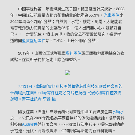
中國事世界第一年夜煤炭生孩子國。據國度統計局統計，2023
年，中國煤炭花費量占動力花費總量的比重為55.3%，
汽車零件
比
2022年降落0.7個百分點；自然氣、水電、核電、風電、太陽能發
電等乾淨動力花費量的比重為26“你一個人出門要小心，照顧好自
己。，一定要記住，”身上有毛，收的父母不要敢破壞它。這是孝
道的開
藍寶堅尼零件
始。”“.4%，上升0.4個百分點。
2019年，山西省正式獲批牽
奧迪零件
頭展開動力反動綜合改造
試點。煤炭鉅子們加速走上綠色轉型路。
7月31日，華陽新資料科技團體華鈉芯能科技無限義務公司的
任務職員在圓
Bentley零件
柱電芯制片卷繞機上操
賓利零件
控裝備
運轉。新華社記者 李鑫 攝
陽泉煤業（團體）無限義務公司曾是中國主要煤炭企業
水箱水
之一，它已在2020年改名為華兩個無知的傢伙繼續說話。陽新資料
科技團
Audi零件
體無限公司，不只從事煤炭生孩子，還進軍到鈉離
子電池、光伏、高端碳纖維、生物降解等新動力新資料範疇。