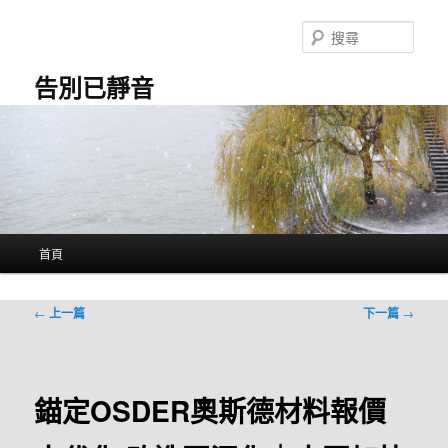
跳
至
搜
主
尋
要
告別已靜音
內
容
主
首頁
要
選
單
文
←
上一篇
下一篇
→
章
導
覽
錨定OSDER奧斯德材料報價