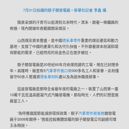
7月31日拍攝的娘子關發電廠。新華社記者 李鑫 攝
陽泉采煤的汗青可以追溯到北宋時代。清末，跟著一條鐵路的
修通，境內開端年夜範圍開采煤炭。
山西煤炭資本豐盛，是中國
德系車零件
重要的煤炭產區和動力
基地，支撐了中國的產業化和古代化扶植。不外跟著資本削減和環
保節能的需求，已經閃亮的烏金色正在逐步褪往。
娘子關發電廠是20世紀60年月依煤而建的工場，現在已封閉多
年。昌隆時，廠里有5
汽車零件進口商
000多名工人和家眷，此刻僅
留守50余人管護資
德系車材料
產以及為退休職員辦事。
這座發電廠是那時全省最年夜的電廠之一，裝置了山西第一臺
10萬千瓦低溫高壓凝汽式汽輪發電機。那段時光，人們的幻想是進
廠當工人。
“為呼應國度節能減排環保政策，娘子
汽車零件貿易商
關發電
廠于2009年關停。”晉能控股團體部屬的娘子關發電公司副總司理
王永剛說。