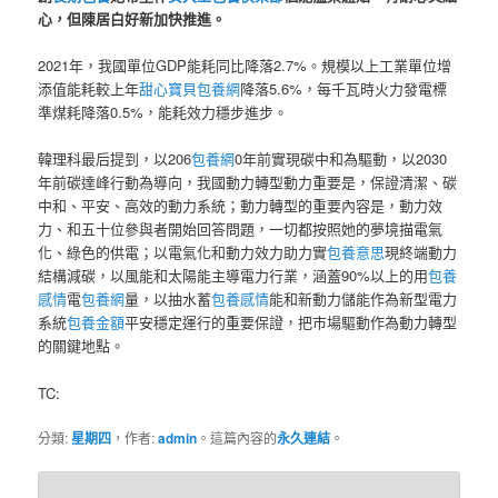
心，但陳居白好新加快推進。
2021年，我國單位GDP能耗同比降落2.7%。規模以上工業單位增
添值能耗較上年
甜心寶貝包養網
降落5.6%，每千瓦時火力發電標
準煤耗降落0.5%，能耗效力穩步進步。
韓理科最后提到，以206
包養網
0年前實現碳中和為驅動，以2030
年前碳達峰行動為導向，我國動力轉型動力重要是，保證清潔、碳
中和、平安、高效的動力系統；動力轉型的重要內容是，動力效
力、和五十位參與者開始回答問題，一切都按照她的夢境描電氣
化、綠色的供電；以電氣化和動力效力助力實
包養意思
現終端動力
結構減碳，以風能和太陽能主導電力行業，涵蓋90%以上的用
包養
感情
電
包養網
量，以抽水蓄
包養感情
能和新動力儲能作為新型電力
系統
包養金額
平安穩定運行的重要保證，把市場驅動作為動力轉型
的關鍵地點。
TC:
分類:
星期四
，作者:
admin
。這篇內容的
永久連結
。