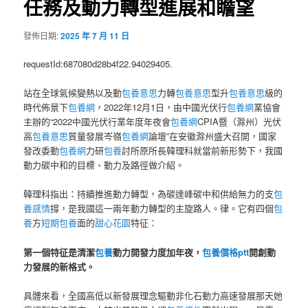
任務及動力轉型進展和瞻望
發佈日期:
2025 年 7 月 11 日
requestId:687080d28b4f22.94029405.
站在全球氣候變熱以及動
包養意思
力轉
包養意思
型升
包養意思
級的
時代佈景下
包養網
，2022年12月1日，由中國光伏行
包養網
業協會
主辦的“2022中國光伏行業年度年夜會
包養網
CPIA暨（滁州）光伏
高
包養意思
質量發展岑嶺
包養網
論壇”在安徽滁州盛大召開，國家
發改委動
包養網
力研
包養
討所原所長韓理科就當前新形勢下，我國
動力碳中和的目標、動力及路徑做介紹。
韓理科指出：持續推進動力轉型，為碳達峰碳中和供給無力的支
包
養感情
撐，是我國這一兩年動力轉型的主旋路人。律。它有四個
包
養
方
短期包養
面的
甜心花園
特征：
第一個特征是清潔
包養
動力開發力度加年夜，
包養價格ptt
開創動
力發展的新格式。
具體來看，全國高低以新發展理念驅動非化石動力高速發展那天她