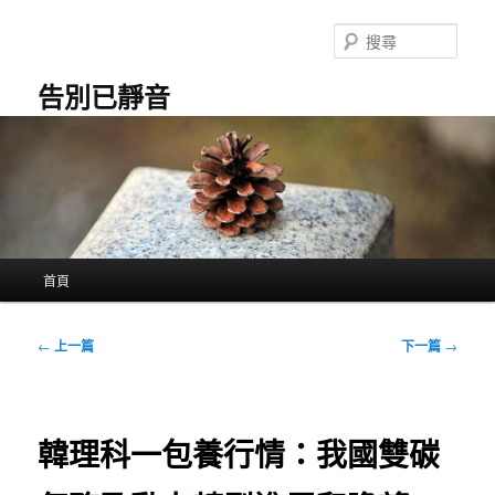
跳
至
搜
主
尋
要
告別已靜音
內
容
主
首頁
要
選
單
文
←
上一篇
下一篇
→
章
導
覽
韓理科一包養行情：我國雙碳