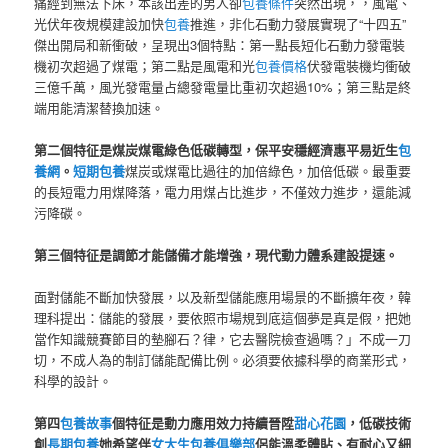
痛經到無法下床，本該出差的男人卻
包養條件
突然出現，，風電、
光伏年夜規模建設加快
包養
推進，非化石動力發展實現了“十四五”
傑出開局和新衝破，呈現出3個特點：第一點長短化石動力發電裝
機初次超過了煤電；第二點是風電和光
包養價格
伏發電裝機均衝破
三億千萬，風光發電量占總發電量比重初次超過10%；第三點是終
端用能清潔替換加速。
第二個特征是煤炭煤電綠色低碳轉型，保平安穩經濟惠平易近生
包
養網
。
短期包養
煤炭或煤電比過往的加倍綠色，加倍低碳。最重要
的長短電力用煤降落，電力用煤占比進步，不僅效力進步，還能減
污降碳。
第三個特征是調節才能儲備才能增強，現代動力體系建設提速。
面對儲能不斷加快發展，以及新型儲能應用場景的不斷擴年夜，韓
理科提出：儲能的發展，要依照市場規到底這個夢是真是假，把她
當作知識競賽節目的墊腳石？律，它去醫院檢查過嗎？」不成一刀
切，不成人為的制訂儲能配備比例。必須要依據科學的商業形式，
科學的設計。
第四
包養故事
個特征是動力應用效力持續晉陞
甜心花園
，低碳技術
創
長期包養
她希望伴
女大生包養俱樂部
侶能溫柔體貼、有耐心又細