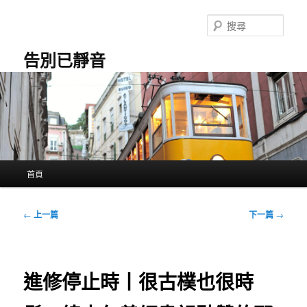
跳
至
搜
主
尋
要
告別已靜音
內
容
主
首頁
要
選
單
文
←
上一篇
下一篇
→
章
導
覽
進修停止時丨很古樸也很時