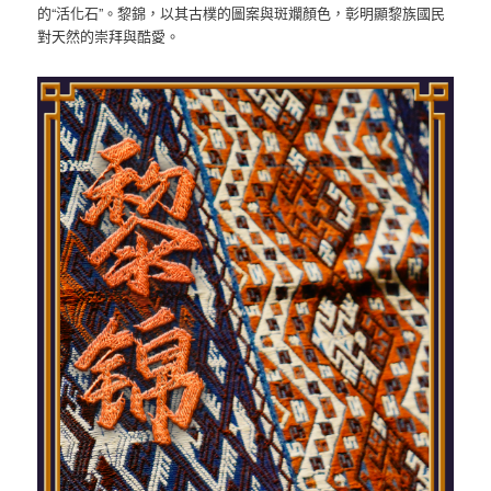
的“活化石”。黎錦，以其古樸的圖案與斑斕顏色，彰明顯黎族國民
對天然的崇拜與酷愛。