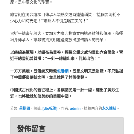
產，是中漢文化的珍寶。
總書記在同非遺項目傳承人親熱交通時連連稱贊，“這個要消耗不
少心力和時光吧！”“潮州人不愧是唱工夫的！”
習近平總書記誇大，要加大力度非物資文明遺產維護和傳承，積極
培育傳承人，讓非物資文明遺產綻放出加倍誘人的光榮。
以絲線為筆觸，以繡布為畫卷，經緯交錯之處勾畫出六合萬象。習
近平總書記曾贊嘆：“一針一線繡出來，何其出色！”
一方方美麗，既傳統又時髦
包養網
，既是文明又是財產，不只弘揚
了中華優良傳統文明，並且推進了村落復興。
中國式古代化的新征程上，各族國民用一針一線，繡出了美妙生
涯，也將織就加倍美妙的美麗中國。
分類:
星期四
，標籤:
[db:标签]
，作者:
admin
。這篇內容的
永久連結
。
發佈留言