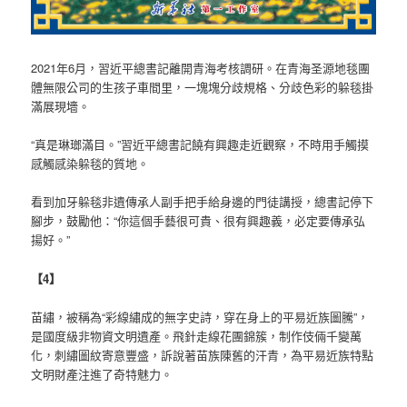
2021年6月，習近平總書記離開青海考核調研。在青海圣源地毯團
體無限公司的生孩子車間里，一塊塊分歧規格、分歧色彩的躲毯掛
滿展現墻。
“真是琳瑯滿目。”習近平總書記饒有興趣走近觀察，不時用手觸摸
感觸感染躲毯的質地。
看到加牙躲毯非遺傳承人副手把手給身邊的門徒講授，總書記停下
腳步，鼓勵他：“你這個手藝很可貴、很有興趣義，必定要傳承弘
揚好。”
【4】
苗繡，被稱為“彩線繡成的無字史詩，穿在身上的平易近族圖騰”，
是國度級非物資文明遺產。飛針走線花團錦簇，制作伎倆千變萬
化，刺繡圖紋寄意豐盛，訴說著苗族陳舊的汗青，為平易近族特點
文明財產注進了奇特魅力。