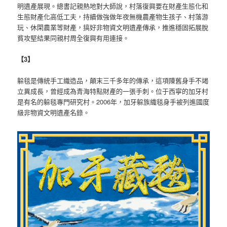
明遺產展現。總書記親熱地對大師說，村落復興要在財產生態化和
生態財產化高低工夫，持續做強做年夜無機農產物生孩子、村落游
玩、休閑農業等財產，搞好非物資文明遺產傳承，推進穩固拓展脫
貧攻堅結果同親村周全復興有用連接。
【3】
躲毯是傳統手工織造品，顛末三千多年的傳承，這項陳舊身手不竭
立異成長，曾經成為青海特點財產的一張手刺。位于西寧的加牙村
是有名的躲毯專門研究村。2006年，加牙躲族織毯身手被列進國度
級非物資文明遺產名錄。