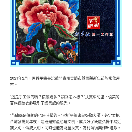
2021年2月，習近平總書記離開貴州畢節市黔西縣新仁苗族鄉化屋
村。
“這是手工做的嗎？價錢幾多？銷路怎么樣？”扶貧車間里，優美的
苗族傳統衣飾吸引了總書記的眼光。
“苗繡既是傳統的也是時髦的。”習近平總書記鼓勵大師，必定要把
苗繡發揚光年夜，這既是財產也是文明，成長好了既能弘揚平易近
族文明、傳統文明，同時也能為財產扶貧、為村落復興作出進獻。