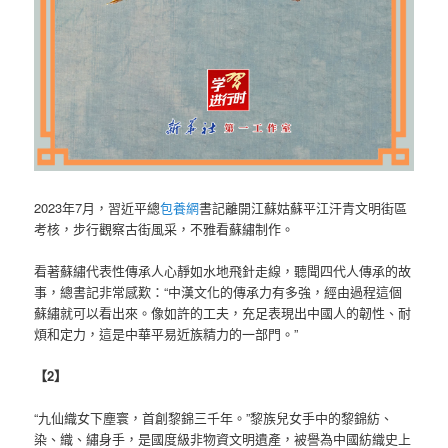
2023年7月，習近平總
包養網
書記離開江蘇姑蘇平江汗青文明街區
考核，步行觀察古街風采，不雅看蘇繡制作。
看著蘇繡代表性傳承人心靜如水地飛針走線，聽聞四代人傳承的故
事，總書記非常感歎：“中漢文化的傳承力有多強，經由過程這個
蘇繡就可以看出來。像如許的工夫，充足表現出中國人的韌性、耐
煩和定力，這是中華平易近族精力的一部門。”
【2】
“九仙織女下塵寰，首創黎錦三千年。”黎族兒女手中的黎錦紡、
染、織、繡身手，是國度級非物資文明遺產，被譽為中國紡織史上