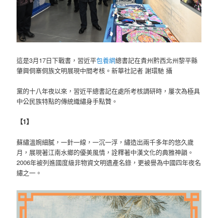
這是3月17日下戰書，習近平
包養網
總書記在貴州黔西北州黎平縣
肇興侗寨侗族文明展現中間考核。新華社記者 謝環馳 攝
黨的十八年夜以來，習近平總書記在處所考核調研時，屢次為極具
中公民族特點的傳統織繡身手點贊。
【1】
蘇繡溫婉細膩，一針一線，一沉一浮，繡造出兩千多年的悠久歲
月，展現著江南水鄉的優美風情，詮釋著中漢文化的典雅神韻。
2006年被列進國度級非物資文明遺產名錄，更被譽為中國四年夜名
繡之一。