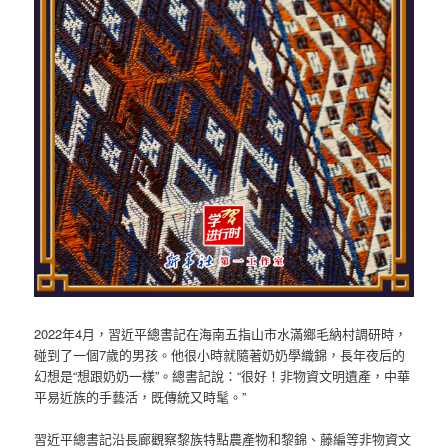
2022年4月，習近平總書記在海南五指山市水滿鄉毛納村調研時，
碰到了一個7歲的男孩。他很小時就隨著奶奶學織錦，長年夜后的
幻想是“想跟奶奶一樣”。總書記說：“很好！非物資文明遺產，中華
平易近族的手藝活，既傳統又時髦。”
習近平總書記沿長廊觀察黎族特點農產物和黎錦、藤編等非物資文