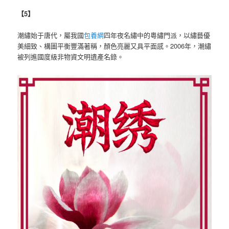
【5】
潮繡始于唐代，屬我國
包養網
四年夜名繡中的粵繡門派，以繡藝優
美細致、構圖平衡豐滿著稱，顏色亮麗又具平面感。2006年，潮繡
被列進國度級非物資文明遺產名錄。