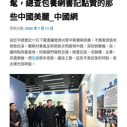
髦，總查包養網書記點贊的那
些中國美麗_中國網
發佈日期:
2025 年 7 月 11 日
習近平總書記17日下戰書離開貴州黎平縣肇興侗寨，不雅看侗族年
夜歌扮演，觀察村寨風采和侗族文明展現中間，深刻侗鄉織、染、
繡特點財產基地，同親親們親熱交通。總書記說，吊腳樓、古寨、
非遺樂器、侗
包養
族年夜歌、蠟染工藝，這些平易近族的特點，很
古樸也很時髦。